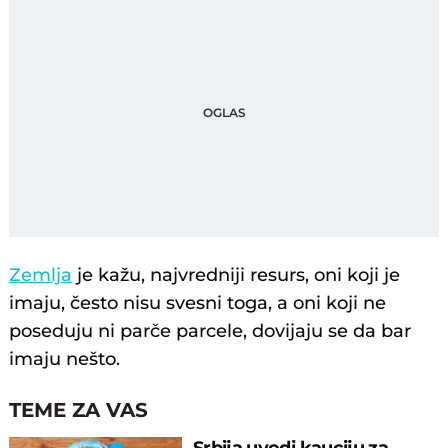
Zemlja
je kažu, najvredniji resurs, oni koji je
imaju, često nisu svesni toga, a oni koji ne
poseduju ni parče parcele, dovijaju se da bar
imaju nešto.
TEME ZA VAS
Srbija uvodi kauciju za