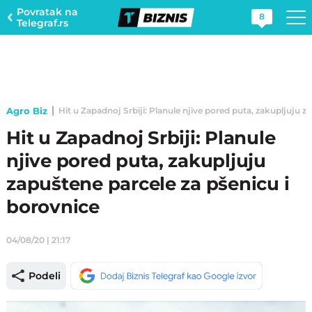
Povratak na
8
Telegraf.rs
Agro Biz
Hit u Zapadnoj Srbiji: Planule njive pored puta, zakupljuju za
Hit u Zapadnoj Srbiji: Planule
njive pored puta, zakupljuju
zapuštene parcele za pšenicu i
borovnice
04/08/20 | 21:17
Podeli