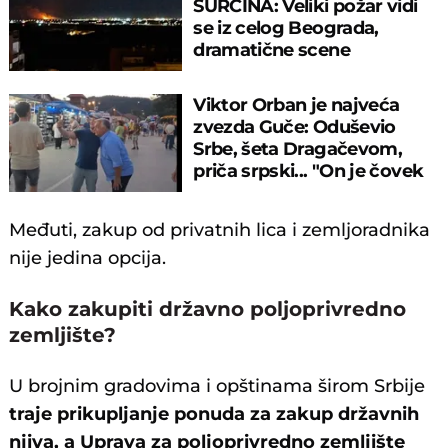
SURČINA: Veliki požar vidi
se iz celog Beograda,
dramatične scene
uznemirile prestonicu
Viktor Orban je najveća
zvezda Guče: Oduševio
Srbe, šeta Dragačevom,
priča srpski... "On je čovek
legenda"
Međuti, zakup od privatnih lica i zemljoradnika
nije jedina opcija.
Kako zakupiti državno poljoprivredno
zemljište?
U brojnim gradovima i opštinama širom Srbije
traje prikupljanje ponuda za zakup državnih
njiva, a Uprava za poljoprivredno zemljište