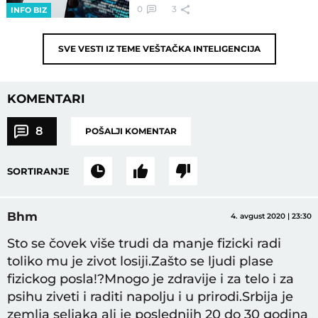
0
3
INFO BIZ
SVE VESTI IZ TEME
VEŠTAČKA INTELIGENCIJA
KOMENTARI
8
POŠALJI KOMENTAR
SORTIRANJE
Bhm
4. avgust 2020 | 23:30
Sto se čovek više trudi da manje fizicki radi
toliko mu je zivot losiji.Zašto se ljudi plase
fizickog posla!?Mnogo je zdravije i za telo i za
psihu ziveti i raditi napolju i u prirodi.Srbija je
zemlja seljaka ali je poslednjih 20 do 30 godina