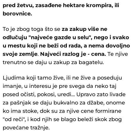
pred žetvu, zasađene hektare krompira, ili
borovnice.
To je zbog toga što se
za zakup više ne
odlučuju "najveće gazde u selu", nego i svako
u mestu koji ne beži od rada, a nema dovoljno
svoje zemlje
.
Najveći razlog je - cena.
Te njive
trenutno se daju u zakup za bagatelu.
Ljudima koji tamo žive, ili ne žive a poseduju
imanje, u interesu je pre svega da neko taj
posed očisti, pokosi, uredi... Upravo zato livade
za pašnjak se daju bukvalno za džabe, onome
ko ima stoke, dok su za njive cene formirane
"od reči", i kod njih se blago beleži skok zbog
povećane tražnje.