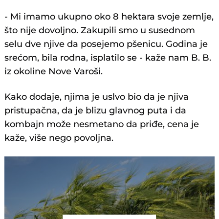
- Mi imamo ukupno oko 8 hektara svoje zemlje,
što nije dovoljno. Zakupili smo u susednom
selu dve njive da posejemo pšenicu. Godina je
srećom, bila rodna, isplatilo se - kaže nam B. B.
iz okoline Nove Varoši.
Kako dodaje, njima je uslvo bio da je njiva
pristupačna, da je blizu glavnog puta i da
kombajn može nesmetano da priđe, cena je
kaže, više nego povoljna.