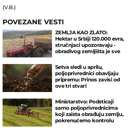
(V.B.)
POVEZANE VESTI
ZEMLJA KAO ZLATO:
Hektar u Srbiji 120.000 evra,
stručnjaci upozoravaju -
obradivog zemljišta je sve
manje!
Setva sledi u aprilu,
poljoprivrednici obavljaju
pripremu: Prinos zavisi od
ove tri stvari
Ministarstvo: Podsticaji
samo poljoprivrednicima
koji zaista obrađuju zemlju,
pokrenućemo kontrolu