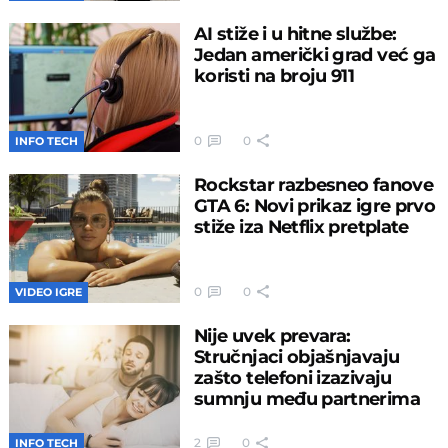
AI stiže i u hitne službe:
Jedan američki grad već ga
koristi na broju 911
0
0
INFO TECH
Rockstar razbesneo fanove
GTA 6: Novi prikaz igre prvo
stiže iza Netflix pretplate
0
0
VIDEO IGRE
Nije uvek prevara:
Stručnjaci objašnjavaju
zašto telefoni izazivaju
sumnju među partnerima
2
0
INFO TECH