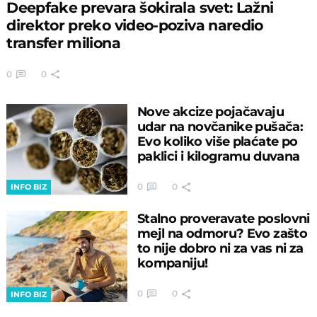
Deepfake prevara šokirala svet: Lažni
direktor preko video-poziva naredio
transfer miliona
0
0
Nove akcize pojačavaju
udar na novčanike pušača:
Evo koliko više plaćate po
paklici i kilogramu duvana
0
0
INFO BIZ
Stalno proveravate poslovni
mejl na odmoru? Evo zašto
to nije dobro ni za vas ni za
kompaniju!
0
0
INFO BIZ