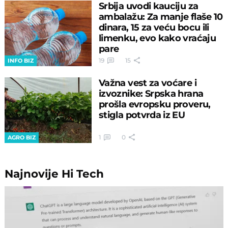
Srbija uvodi kauciju za
ambalažu: Za manje flaše 10
dinara, 15 za veću bocu ili
limenku, evo kako vraćaju
pare
19
15
INFO BIZ
Važna vest za voćare i
izvoznike: Srpska hrana
prošla evropsku proveru,
stigla potvrda iz EU
1
0
AGRO BIZ
Najnovije
Hi Tech