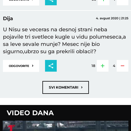
Dija
4. avgust 2020 | 21:25
U Nisu se veceras na desnoj strani neba
pojavile tri svetlece kugle u vidu polumeseca,a
sa leve sevale munje? Mesec nije bio
sigurno,ubrzo su ga prekrili oblaci!?
›
18
4
ODGOVORITE
›
SVI KOMENTARI
VIDEO DANA