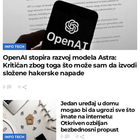
INFO TECH
OpenAI stopira razvoj modela Astra:
Kritičan zbog toga što može sam da izvodi
složene hakerske napade
0
0
Jedan uređaj u domu
mogao bi da ugrozi sve što
imate na internetu:
Otkriven ozbiljan
bezbednosni propust
0
0
INFO TECH