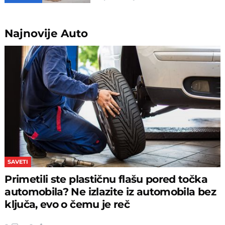
Najnovije
Auto
SAVETI
Primetili ste plastičnu flašu pored točka
automobila? Ne izlazite iz automobila bez
ključa, evo o čemu je reč