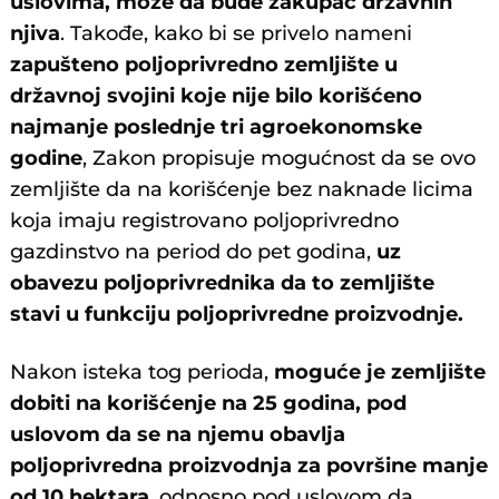
uslovima, može da bude zakupac državnih
njiva
. Takođe, kako bi se privelo nameni
zapušteno poljoprivredno zemljište u
državnoj svojini koje nije bilo korišćeno
najmanje poslednje tri agroekonomske
godine
, Zakon propisuje mogućnost da se ovo
zemljište da na korišćenje bez naknade licima
koja imaju registrovano poljoprivredno
gazdinstvo na period do pet godina,
uz
obavezu poljoprivrednika da to zemljište
stavi u funkciju poljoprivredne proizvodnje.
Nakon isteka tog perioda,
moguće je zemljište
dobiti na korišćenje na 25 godina, pod
uslovom da se na njemu obavlja
poljoprivredna proizvodnja za površine manje
od 10 hektara
, odnosno pod uslovom da