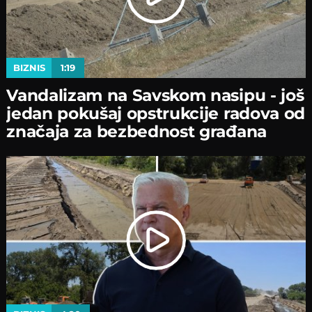
BIZNIS
1:19
Vandalizam na Savskom nasipu - јoš
јedan pokušaј opstrukciјe radova od
značaјa za bezbednost građana