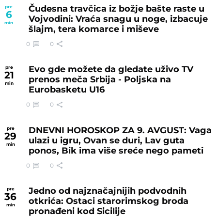
Čudesna travčica iz božje bašte raste u
pre
6
Vojvodini: Vraća snagu u noge, izbacuje
min
šlajm, tera komarce i miševe
0
0
Evo gde možete da gledate uživo TV
pre
21
prenos meča Srbija - Poljska na
min
Eurobasketu U16
0
0
DNEVNI HOROSKOP ZA 9. AVGUST: Vaga
pre
29
ulazi u igru, Ovan se duri, Lav guta
min
ponos, Bik ima više sreće nego pameti
0
0
Jedno od najznačajnijih podvodnih
pre
36
otkrića: Ostaci starorimskog broda
min
pronađeni kod Sicilije