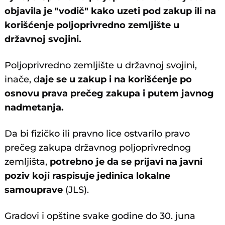
objavila je "vodič" kako uzeti pod zakup ili na
korišćenje poljoprivredno zemljište u
državnoj svojini.
Poljoprivredno zemljište u državnoj svojini,
inače, d
aje se u zakup i na korišćenje po
osnovu prava prečeg zakupa i putem javnog
nadmetanja.
Da bi fizičko ili pravno lice ostvarilo pravo
prečeg zakupa državnog poljoprivrednog
zemljišta,
potrebno je da se prijavi na javni
poziv koji raspisuje jedinica lokalne
samouprave
(JLS).
Gradovi i opštine svake godine do 30. juna