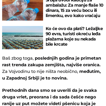
ambalažu: Za manje flaše 10
dinara, 15 za veću bocu ili
limenku, evo kako vraćaju
pare
Ko će ovo da plati? Ležaljke
90 evra, turisti okreću leđa
plažama koje su nekada
bile krcate
Baš zbog toga,
poslednjih godina je primetan
rast trenda zakupa zemjišta, najviše oranica.
Za Vojvodinu to nije ništa neobično,
međutim,
u Zapadnoj Srbiji je to novina.
Prethodnih dana smo se uverili da je svaka
druga vrlet, preorana i da sada češće nego
ranije uz put možete videti pšenicu koja je