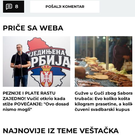
8
POŠALJI KOMENTAR
PRIČE SA WEBA
PEZNIJE I PLATE RASTU
Gužve u Guči zbog Sabora
ZAJEDNO! Vučić otkrio kada
trubača: Evo koliko košta
stiže POVEĆANJE: "Ovo dosad
kilogram prasetine, a kolik
nismo mogli"
čuveni svadbarski kupus
NAJNOVIJE IZ TEME VEŠTAČKA