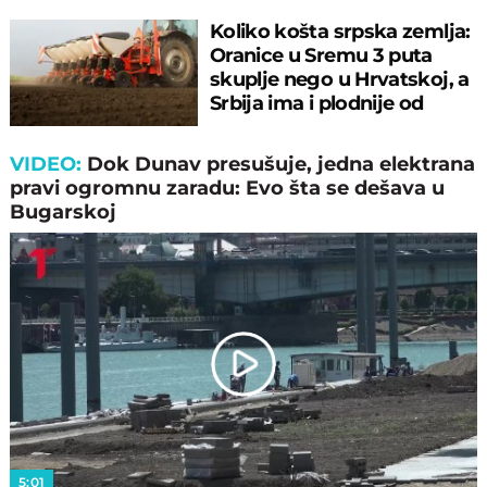
Koliko košta srpska zemlja:
Oranice u Sremu 3 puta
skuplje nego u Hrvatskoj, a
Srbija ima i plodnije od
Srema
VIDEO:
Dok Dunav presušuje, jedna elektrana
pravi ogromnu zaradu: Evo šta se dešava u
Bugarskoj
Play
Video
5:01