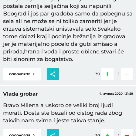
postala zemlja seljačina koji su napunili
Beograd i jos par gradoba samo da pobegnu sa
sela ali ne može se ni toliko zameriti jer je
drzava sistematski unistavala selo.Svakako
tome dolazi kraj i pocinje bežanija iz gradova
jer je materijalno pocelo da gubi smisao a
priroda,hrana i voda i proste obicne stvari će
biti sinonim za bogatstvo.
›
39
1
ODGOVORITE
Vlada grobar
4. avgust 2020 | 21:59
Bravo Milena a uskoro ce veliki broj ljudi
morati. Dosta ste bezali od cistog rada zbog
takvih nam svima i jeste takvo stanje.
›
30
1
ODGOVORITE