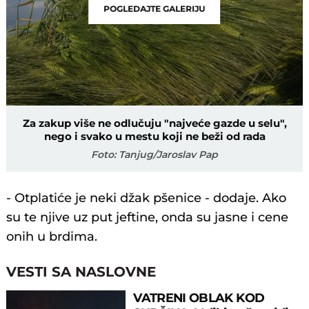
POGLEDAJTE GALERIJU
Za zakup više ne odlučuju "najveće gazde u selu",
nego i svako u mestu koji ne beži od rada
Foto: Tanjug/Jaroslav Pap
- Otplatiće je neki džak pšenice - dodaje. Ako
su te njive uz put jeftine, onda su jasne i cene
onih u brdima.
VESTI SA NASLOVNE
VATRENI OBLAK KOD