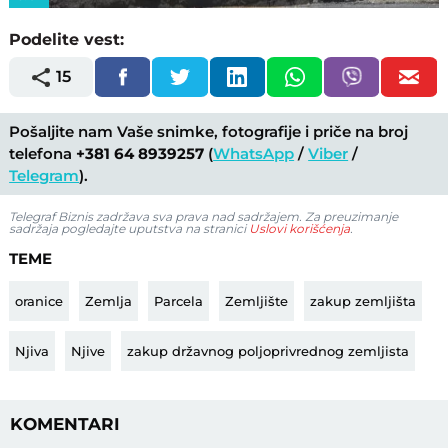
Podelite vest:
15
Pošaljite nam Vaše snimke, fotografije i priče na broj
telefona
+381 64 8939257
(
WhatsApp
/
Viber
/
Telegram
).
Telegraf Biznis zadržava sva prava nad sadržajem. Za preuzimanje
sadržaja pogledajte uputstva na stranici
Uslovi korišćenja
.
TEME
oranice
Zemlja
Parcela
Zemljište
zakup zemljišta
Njiva
Njive
zakup državnog poljoprivrednog zemljista
KOMENTARI