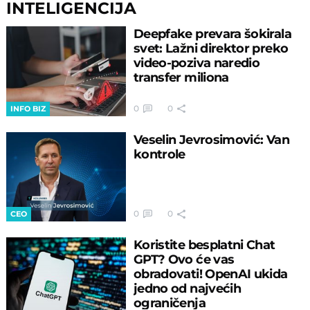
INTELIGENCIJA
Deepfake prevara šokirala
svet: Lažni direktor preko
video-poziva naredio
transfer miliona
0
0
INFO BIZ
Veselin Jevrosimović: Van
kontrole
0
0
CEO
Koristite besplatni Chat
GPT? Ovo će vas
obradovati! OpenAI ukida
jedno od najvećih
ograničenja