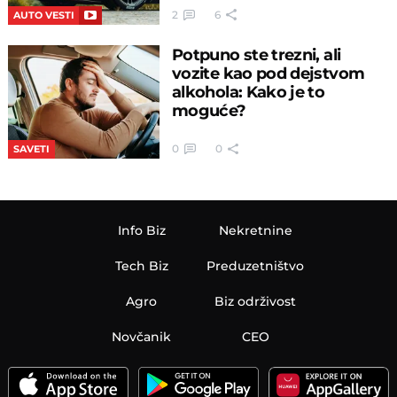
2
6
AUTO VESTI
Potpuno ste trezni, ali
vozite kao pod dejstvom
alkohola: Kako je to
moguće?
0
0
SAVETI
Info Biz
Nekretnine
Tech Biz
Preduzetništvo
Agro
Biz održivost
Novčanik
CEO