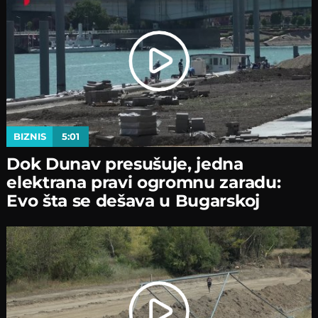
BIZNIS
5:01
Dok Dunav presušuje, jedna
elektrana pravi ogromnu zaradu:
Evo šta se dešava u Bugarskoj