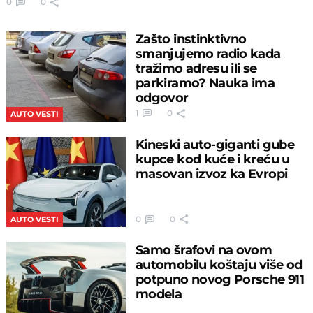
0
0
Zašto instinktivno
smanjujemo radio kada
tražimo adresu ili se
parkiramo? Nauka ima
odgovor
1
0
AUTO VESTI
Kineski auto-giganti gube
kupce kod kuće i kreću u
masovan izvoz ka Evropi
0
0
AUTO VESTI
Samo šrafovi na ovom
automobilu koštaju više od
potpuno novog Porsche 911
modela