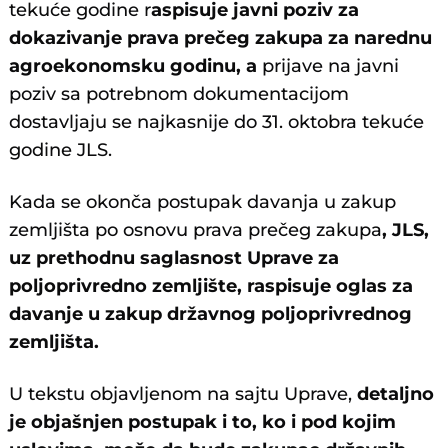
tekuće godine r
aspisuje javni poziv za
dokazivanje prava prečeg zakupa za narednu
agroekonomsku godinu, a
prijave na javni
poziv sa potrebnom dokumentacijom
dostavljaju se najkasnije do 31. oktobra tekuće
godine JLS.
Kada se okonča postupak davanja u zakup
zemljišta po osnovu prava prečeg zakupa
, JLS,
uz prethodnu saglasnost Uprave za
poljoprivredno zemljište, raspisuje oglas za
davanje u zakup državnog poljoprivrednog
zemljišta.
U tekstu objavljenom na sajtu Uprave,
detaljno
je objašnjen postupak i to, ko i pod kojim