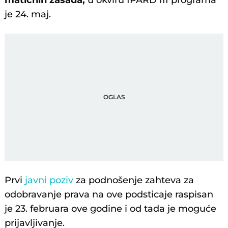
matičnih zasada,
u okviru IPARD III programa
je 24. maj.
Prvi
javni poziv
za podnošenje zahteva za
odobravanje prava na ove podsticaje raspisan
je 23. februara ove godine i od tada je moguće
prijavljivanje.