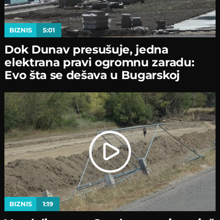
BIZNIS
5:01
Dok Dunav presušuje, jedna
elektrana pravi ogromnu zaradu:
Evo šta se dešava u Bugarskoj
BIZNIS
1:19