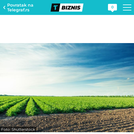
Povratak na
0
Telegraf.rs
Foto: Shutterstock