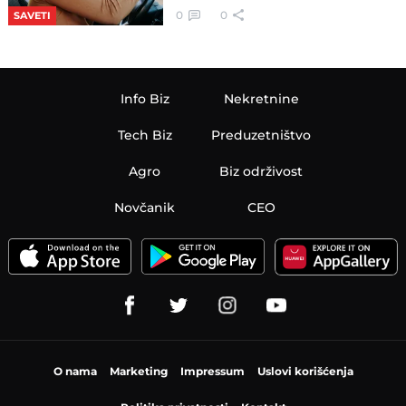
0
0
SAVETI
Info Biz
Nekretnine
Tech Biz
Preduzetništvo
Agro
Biz održivost
Novčanik
CEO
O nama
Marketing
Impressum
Uslovi korišćenja