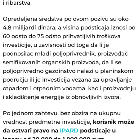
i ribarstva.
Opredeljena sredstva po ovom pozivu su oko
4,8 milijardi dinara, a visina podsticaja iznosi od
60 odsto do 75 odsto prihvatljivih troškova
investicije, u zavisnosti od toga da li je
podnosilac mladi poljoprivrednik, proizvođač
sertifikovanih organskih proizvoda, da li se
poljoprivredno gazdinstvo nalazi u planinskom
području ili je investicija vezana za upravljanje
otpadom i otpadnim vodama, kao i proizvodnju
i skladištenje energije iz obnovljivih izvora.
Po jednom zahtevu, bez obzira na ukupnu
vrednost predmetne investicije,
korisnik može
da ostvari pravo na
IPARD
podsticaje u