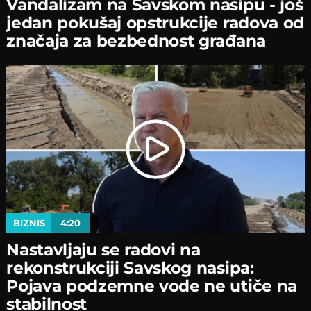
Vandalizam na Savskom nasipu - јoš
јedan pokušaј opstrukciјe radova od
značaјa za bezbednost građana
BIZNIS
4:20
Nastavljaјu se radovi na
rekonstrukciјi Savskog nasipa:
Poјava podzemne vode ne utiče na
stabilnost