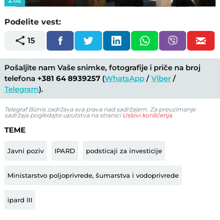
2:02
Podelite vest:
15
Pošaljite nam Vaše snimke, fotografije i priče na broj
telefona
+381 64 8939257
(
WhatsApp
/
Viber
/
Telegram
).
Telegraf Biznis zadržava sva prava nad sadržajem. Za preuzimanje
sadržaja pogledajte uputstva na stranici
Uslovi korišćenja
.
TEME
Javni poziv
IPARD
podsticaji za investicije
Ministarstvo poljoprivrede, šumarstva i vodoprivrede
ipard III