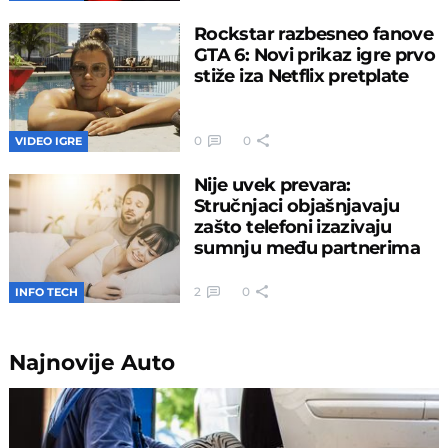
Rockstar razbesneo fanove
GTA 6: Novi prikaz igre prvo
stiže iza Netflix pretplate
0
0
VIDEO IGRE
Nije uvek prevara:
Stručnjaci objašnjavaju
zašto telefoni izazivaju
sumnju među partnerima
2
0
INFO TECH
Najnovije
Auto