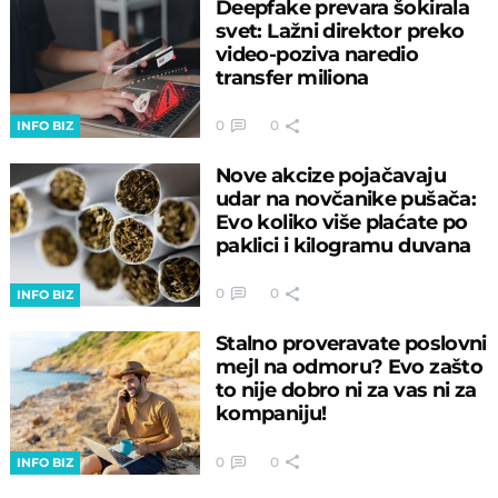
Deepfake prevara šokirala
svet: Lažni direktor preko
video-poziva naredio
transfer miliona
0
0
INFO BIZ
Nove akcize pojačavaju
udar na novčanike pušača:
Evo koliko više plaćate po
paklici i kilogramu duvana
0
0
INFO BIZ
Stalno proveravate poslovni
mejl na odmoru? Evo zašto
to nije dobro ni za vas ni za
kompaniju!
0
0
INFO BIZ