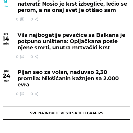
9
naterati: Nosio je krst izbeglice, lečio se
min
perom, a na onaj svet je otišao sam
0
0
Vila najbogatije pevačice sa Balkana je
pre
14
potpuno uništena: Opljačkana posle
min
njene smrti, unutra mrtvački krst
0
0
Pijan seo za volan, naduvao 2,30
pre
24
promila: Nikšićanin kažnjen sa 2.000
min
evra
0
0
SVE NAJNOVIJE VESTI SA TELEGRAF.RS