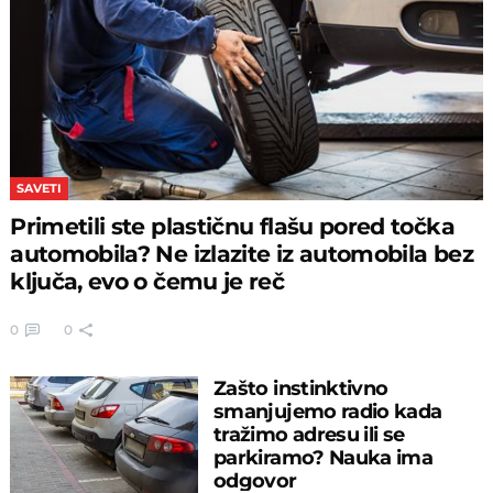
SAVETI
Primetili ste plastičnu flašu pored točka
automobila? Ne izlazite iz automobila bez
ključa, evo o čemu je reč
0
0
Zašto instinktivno
smanjujemo radio kada
tražimo adresu ili se
parkiramo? Nauka ima
odgovor