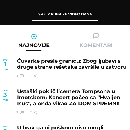
SVE IZ RUBRIKE VIDEO DANA
NAJNOVIJE
KOMENTARI
Čuvarke prešle granicu: Zbog ljubavi s
pre
1
druge strane rešetaka završile u zatvoru
min
0
0
Ustaški poklič licemera Tompsona u
pre
3
Imotskom: Koncert počeo sa "Hvaljen
min
Isus", a onda vikao ZA DOM SPREMNI!
0
0
U brak ga ni puškom nisu mogli
pre