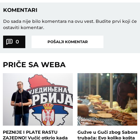
KOMENTARI
Do sada nije bilo komentara na ovu vest.
Budite prvi koji će
ostaviti komentar.
0
POŠALJI KOMENTAR
PRIČE SA WEBA
PEZNIJE I PLATE RASTU
Gužve u Guči zbog Sabora
ZAJEDNO! Vučić otkrio kada
trubača: Evo koliko košta