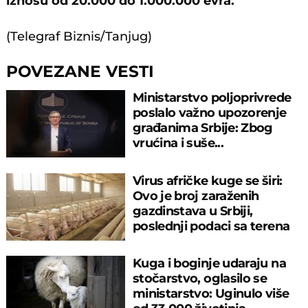
iznosu od 20.000 do 1.000.000 evra.
(Telegraf Biznis/Tanjug)
POVEZANE VESTI
Ministarstvo poljoprivrede
poslalo važno upozorenje
građanima Srbije: Zbog
vrućina i suše...
Virus afričke kuge se širi:
Ovo je broj zaraženih
gazdinstava u Srbiji,
poslednji podaci sa terena
Kuga i boginje udaraju na
stočarstvo, oglasilo se
ministarstvo: Uginulo više