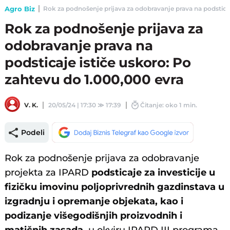
Agro Biz
Rok za podnošenje prijava za odobravanje prava na podsticaje
Rok za podnošenje prijava za
odobravanje prava na
podsticaje ističe uskoro: Po
zahtevu do 1.000,000 evra
V. K.
20/05/24 | 17:30
≫
17:39
Čitanje: oko 1 min.
Podeli
Rok za podnošenje prijava za odobravanje
projekta za IPARD
podsticaje za investicije u
fizičku imovinu poljoprivrednih gazdinstava u
izgradnju i opremanje objekata, kao i
podizanje višegodišnjih proizvodnih i