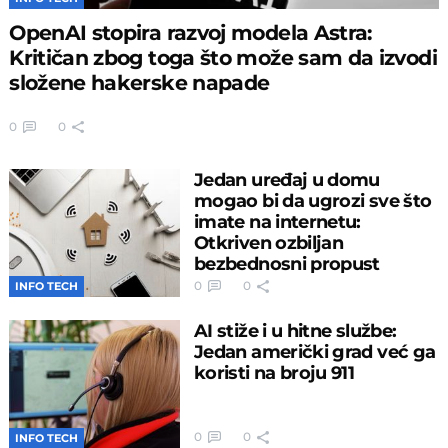
OpenAI stopira razvoj modela Astra:
Kritičan zbog toga što može sam da izvodi
složene hakerske napade
0
0
Jedan uređaj u domu
mogao bi da ugrozi sve što
imate na internetu:
Otkriven ozbiljan
bezbednosni propust
0
0
INFO TECH
AI stiže i u hitne službe:
Jedan američki grad već ga
koristi na broju 911
0
0
INFO TECH