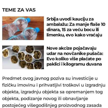
TEME ZA VAS
Srbija uvodi kauciju za
ambalažu: Za manje flaše 10
dinara, 15 za veću bocu ili
limenku, evo kako vraćaju
pare
Nove akcize pojačavaju
udar na novčanike pušača:
Evo koliko više plaćate po
paklici i kilogramu duvana
Predmet ovog javnog poziva su investicije u
fizičku imovinu i prihvatljivi troškovi u izgradnju
objekta, izgradnju objekta sa opremanjem tog
objekta, podizanje novog ili obnavljanje
postojećeg višegodišnjeg proizvodnog zasada