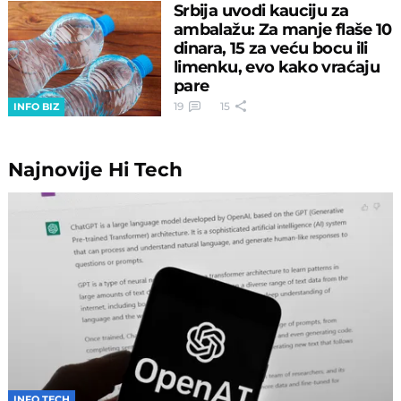
Srbija uvodi kauciju za
ambalažu: Za manje flaše 10
dinara, 15 za veću bocu ili
limenku, evo kako vraćaju
pare
19
15
INFO BIZ
Najnovije
Hi Tech
INFO TECH