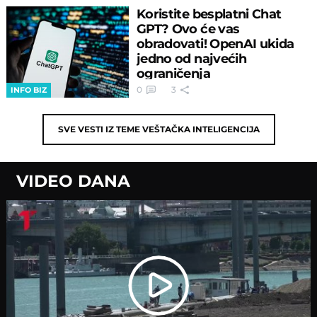
Koristite besplatni Chat
GPT? Ovo će vas
obradovati! OpenAI ukida
jedno od najvećih
ograničenja
0
3
INFO BIZ
SVE VESTI IZ TEME
VEŠTAČKA INTELIGENCIJA
VIDEO DANA