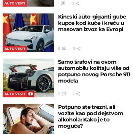
1
0
AUTO VESTI
Kineski auto-giganti gube
kupce kod kuće i kreću u
masovan izvoz ka Evropi
0
0
AUTO VESTI
Samo šrafovi na ovom
automobilu koštaju više od
potpuno novog Porsche 911
modela
2
6
AUTO VESTI
Potpuno ste trezni, ali
vozite kao pod dejstvom
alkohola: Kako je to
moguće?