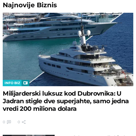
Najnovije
Biznis
INFO BIZ
Milijarderski luksuz kod Dubrovnika: U
Jadran stigle dve superjahte, samo jedna
vredi 200 miliona dolara
0
0