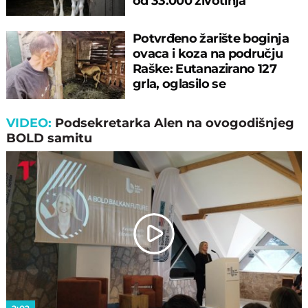
od 33.000 životinja
Potvrđeno žarište boginja
ovaca i koza na području
Raške: Eutanazirano 127
grla, oglasilo se
Ministarstvo
VIDEO:
Podsekretarka Alen na ovogodišnjeg
BOLD samitu
Play
Video