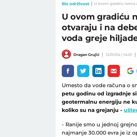
Biz održivost
U ovom gradiću nema zi
U ovom gradiću 
otvaraju i na de
voda greje hiljad
Dragan Grujić
12/01/24 | 14:01
Umesto da vode računa o sm
petu godinu od izgradnje si
geotermalnu energiju ne ku
koliko su na grejanju -
ušte
- Ranije smo u jednoj grejno
najmanje 30.000 evra je iz o