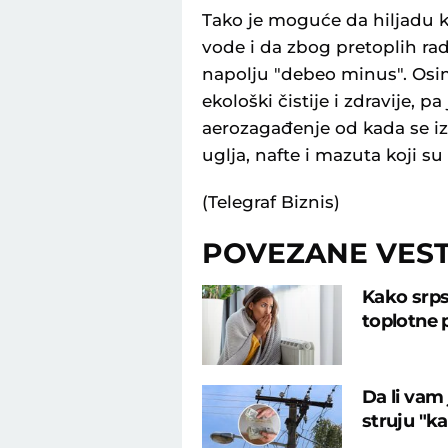
Tako je moguće da hiljadu k
vode i da zbog pretoplih rad
napolju "debeo minus". Osim
ekološki čistije i zdravije, 
aerozagađenje od kada se iz
uglja, nafte i mazuta koji su
(Telegraf Biznis)
POVEZANE VEST
Kako srps
toplotne 
Da li vam
struju "ka