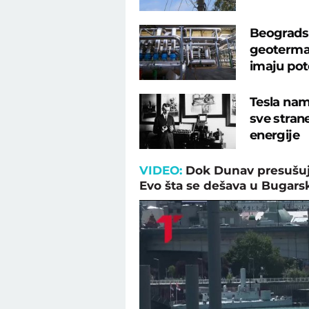
Beogradsk
geotermal
imaju pot
Tesla nam
sve strane
energije
VIDEO:
Dok Dunav presušuje
Evo šta se dešava u Bugars