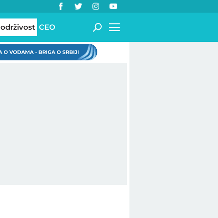
 održivost
CEO
a o vodama - briga o Srbiji