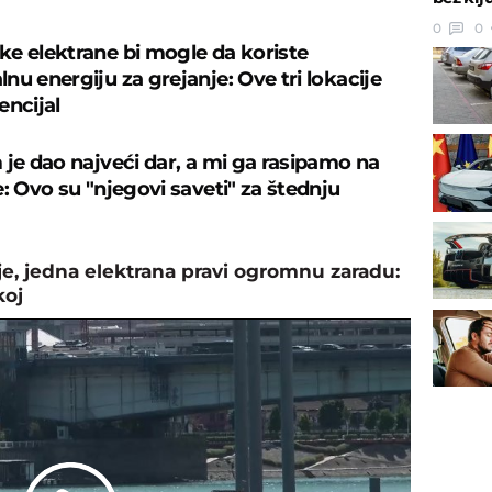
0
0
e elektrane bi mogle da koriste
nu energiju za grejanje: Ove tri lokacije
encijal
 je dao najveći dar, a mi ga rasipamo na
: Ovo su "njegovi saveti" za štednju
, jedna elektrana pravi ogromnu zaradu:
koj