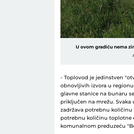
U ovom gradiću nema zim
- Toplovod je jedinstven "ot
obnovljivih izvora u regionu
glavne stanice na bunaru s
priključen na mrežu. Svaka 
zadržava potrebnu količinu 
potrebnu količinu toplotne 
komunalnom preduzeću "Bo