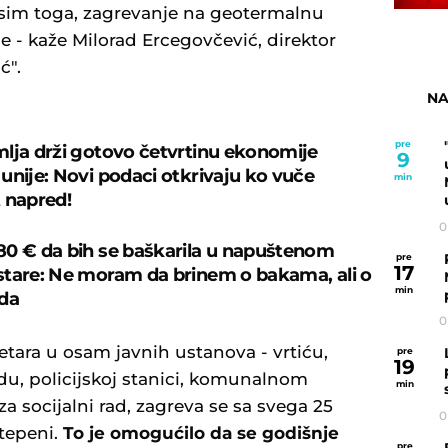
Osim toga, zagrevanje na geotermalnu
je - kaže Milorad Ercegovčević, direktor
ć".
NA
pre
lja drži gotovo četvrtinu ekonomije
9
unije: Novi podaci otkrivaju ko vuče
min
 napred!
0
0 € da bih se baškarila u napuštenom
pre
17
tare: Ne moram da brinem o bakama, ali o
min
da
0
etara u osam javnih ustanova - vrtiću,
pre
19
udu, policijskoj stanici, komunalnom
min
za socijalni rad, zagreva se sa svega 25
0
tepeni.
To je omogućilo da se godišnje
pre