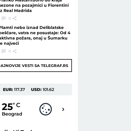
sezone na pozajmici u Fiorentini
iz Real Madrida
0
Plamti nebo iznad Deliblatske
peščare, vatra ne posustaje: Od 4
aktivna požara, onaj u Šumarku
je najveći
0
AJNOVIJE VESTI SA TELEGRAF.RS
EUR:
117.37
USD:
101.62
23
25
o
C
o
C
Beograd
Novi Sad