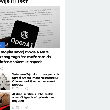
ovije
Hi Tech
ECH
stopira razvoj modela Astra:
n zbog toga što može sam da
složene hakerske napade
Jedan uređaj u domu mogao bi da
ugrozi sve što imate na internetu:
Otkriven ozbiljan bezbednosni
propust
0
0
AI stiže i u hitne službe: Jedan
američki grad već ga koristi na
broju 911
0
0