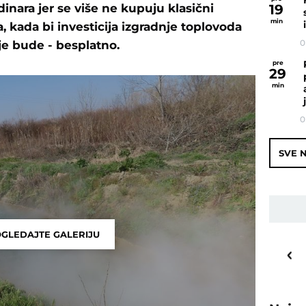
19
inara jer se više ne kupuju klasični
min
, kada bi investicija izgradnje toplovoda
0
nje bude - besplatno.
pre
29
min
0
SVE N
GLEDAJTE GALERIJU
20
o
C
Priština