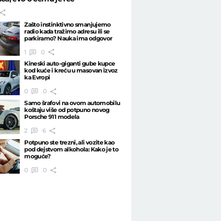
Zašto instinktivno smanjujemo
radio kada tražimo adresu ili se
parkiramo? Nauka ima odgovor
1
0
Kineski auto-giganti gube kupce
kod kuće i kreću u masovan izvoz
ka Evropi
0
0
Samo šrafovi na ovom automobilu
koštaju više od potpuno novog
Porsche 911 modela
2
6
Potpuno ste trezni, ali vozite kao
pod dejstvom alkohola: Kako je to
moguće?
0
0