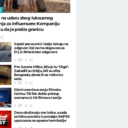
kvadrata - Telegraf Biznis
Z
 na udaru zbog luksuznog
ja za influensere: Kompaniju
u da je prešla granicu
Srpski prevoznici i dalje čekaju na
odgovor: Još nema dogovora sa
EU, iz Brisela bez odgovora
0
0
Pre čuvene Milke, bila je tu "Olga":
Zasladili su Srbiju, bili su elita
Beograda, danas ih se retko ko
seća
0
0
Dizni unovčava svoju filmsku
riznicu: TikTok dobio pristup
scenama iz hit filmova i serija
0
0
Deca obožavaju ove lutke, a sada
se hitno povlače iz prodaje: RAPEX
upozorava na opasne hemikalije