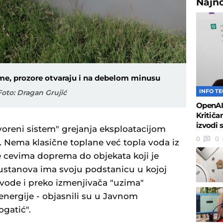
Najn
e, prozore otvaraju i na debelom minusu
INFO T
Foto: Dragan Grujić
OpenAI 
Kritiča
izvodi 
voreni sistem" grejanja eksploatacijom
0
0
. Nema klasične toplane već topla voda iz
e cevima doprema do objekata koji je
ustanova ima svoju podstanicu u kojoj
vode i preko izmenjivača "uzima"
energije - objasnili su u Javnom
gatić".