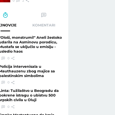
0
2
JNOVIJE
KOMENTARI
"Ološi, monstrumi!" Aneli žestoko
udarila na Asminovu porodicu,
Mustafa se uključio u emisiju -
usledio haos
0
Policija intervenisala u
Mauthauzenu zbog majice sa
palestinskim simbolima
0
Linta: Tužilaštvo u Beogradu da
pokrene istragu o ubistvu 500
srpskih civila u Oluji
0
Franko Mastantuono do kraja