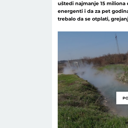
uštedi najmanje 15 miliona d
energenti i da za pet godina
trebalo da se otplati, greja
PO