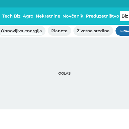
Tech Biz
Agro
Nekretnine
Novčanik
Preduzetništvo
Biz
Obnovljiva energija
Planeta
Životna sredina
Brig