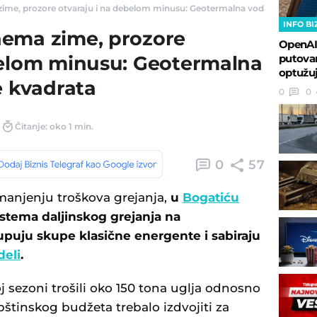
me, prozore otvaraju i na debelom minusu: Geotermalna voda greje hiljade 
INFO BI
nema zime, prozore
OpenAI
putovan
belom minusu: Geotermalna
optužuj
e kvadrata
0
0
Čitanje: oko 1 min.
0
57
anjenju troškova grejanja,
u
Bogatiću
stema daljinskog grejanja na
puju skupe klasične energente i sabiraju
deli
.
j sezoni trošili oko 150 tona uglja odnosno
pštinskog budžeta trebalo izdvojiti za