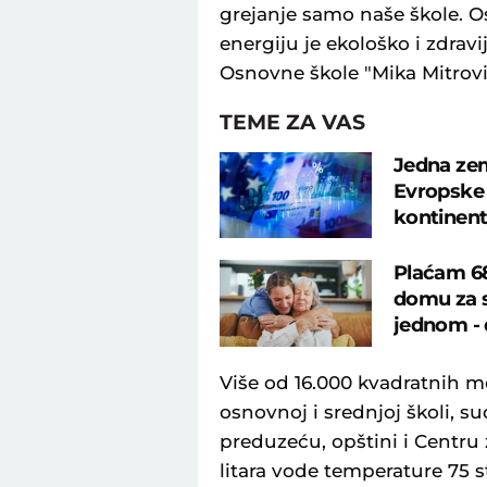
grejanje samo naše škole. 
energiju je ekološko i zdravi
Osnovne škole "Mika Mitrovi
TEME ZA VAS
Jedna zem
Evropske 
kontinent
Plaćam 68
domu za s
jednom - 
Više od 16.000 kvadratnih m
osnovnoj i srednjoj školi, s
preduzeću, opštini i Centru 
litara vode temperature 75 s