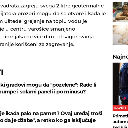
vadrata zagreju svega 2 litre geotermalne
ijatora prozori mogu da se otvore i kada je
 uštede, grejanje na toplu vodu je
pa je u centru varošice smanjeno
 dimnjaka ne vije dim od sagorevanja
 ranije korišćeni za zagrevanje.
Najn
I
ki gradovi mogu da "pozelene": Rade li
pumpe i solarni paneli i po minusu?
SAVETI
 je ikada palo na pamet? Ovaj uređaj troši
Primeti
o da je džabe", a retko ko ga isključuje
automob
bez klj