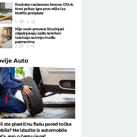
Rockstar razbesneo fanove GTA 6:
Novi prikaz igre prvo stiže iza
Netflix pretplate
0
0
Nije uvek prevara: Stručnjaci
objašnjavaju zašto telefoni
izazivaju sumnju među
partnerima
2
0
ovije
Auto
li ste plastičnu flašu pored točka
ila? Ne izlazite iz automobila
uča, evo o čemu je reč