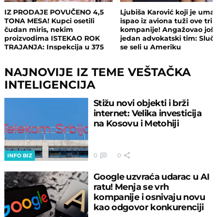
IZ PRODAJE POVUČENO 4,5
Ljubiša Karović koji je uma
TONA MESA! Kupci osetili
ispao iz aviona tuži ove tri
čudan miris, nekim
kompanije! Angažovao još
proizvodima ISTEKAO ROK
jedan advokatski tim: Sluča
TRAJANJA: Inspekcija u 375
se seli u Ameriku
objekata, pljušte zabrane i
kazne
NAJNOVIJE IZ TEME VEŠTAČKA
INTELIGENCIJA
Stižu novi objekti i brži
internet: Velika investicija
na Kosovu i Metohiji
0
0
INFO BIZ
Google uzvraća udarac u AI
ratu! Menja se vrh
kompanije i osnivaju novu
kao odgovor konkurenciji