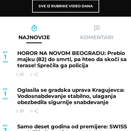
SVE IZ RUBRIKE VIDEO DANA
NAJNOVIJE
KOMENTARI
HOROR NA NOVOM BEOGRADU: Prebio
pre
1
majku (82) do smrti, pa hteo da skoči sa
min
terase! Sprečila ga policija
0
0
Oglasila se gradska uprava Kragujevca:
pre
1
Vodosnabdevanje stabilno, ulaganja
min
obezbedila sigurnije snabdevanje
0
0
Samo deset godina od premijere: SWISS
pre
2