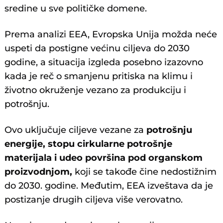
sredine u sve političke domene.
Prema analizi EEA, Evropska Unija možda neće
uspeti da postigne većinu ciljeva do 2030
godine, a situacija izgleda posebno izazovno
kada je reč o smanjenu pritiska na klimu i
životno okruženje vezano za produkciju i
potrošnju.
Ovo uključuje ciljeve vezane za
potrošnju
energije, stopu cirkularne potrošnje
materijala i udeo površina pod organskom
proizvodnjom,
koji se takođe čine nedostižnim
do 2030. godine. Međutim, EEA izveštava da je
postizanje drugih ciljeva više verovatno.