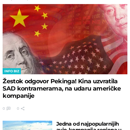
INFO BIZ
Žestok odgovor Pekinga! Kina uzvratila
SAD kontramerama, na udaru američke
kompanije
0
0
Jedna od najpopularnijih
avio-kompanija regiona u