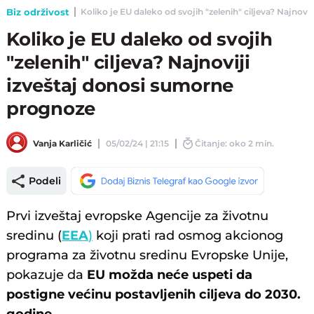
Biz održivost
Koliko je EU daleko od svojih "zelenih" ciljeva? Najnovi
Koliko je EU daleko od svojih
"zelenih" ciljeva? Najnoviji
izveštaj donosi sumorne
prognoze
Vanja Karličić
05/02/24 | 21:15
Čitanje: oko 2 min.
Podeli
Prvi izveštaj evropske Agencije za životnu
sredinu (
EEA
)
koji prati rad osmog akcionog
programa za životnu sredinu Evropske Unije,
pokazuje da
EU možda neće uspeti da
postigne većinu postavljenih ciljeva do 2030.