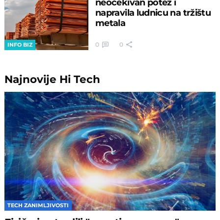
neočekivan potez i
napravila ludnicu na tržištu
metala
0
0
INFO BIZ
Najnovije
Hi Tech
TECH ZANIMLJIVOSTI