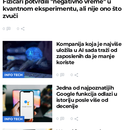
Fizičari potvrdili "negativno vreme" u
kvantnom eksperimentu, ali nije ono što
zvuči
0
0
Kompanija koja je najviše
uložila u AI sada traži od
zaposlenih da je manje
koriste
0
0
INFO TECH
Jedna od najpoznatijih
Google funkcija odlazi u
istoriju posle više od
decenije
0
0
INFO TECH