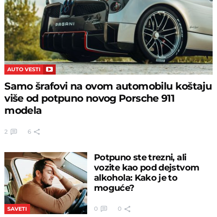
AUTO VESTI
Samo šrafovi na ovom automobilu koštaju
više od potpuno novog Porsche 911
modela
2
6
Potpuno ste trezni, ali
vozite kao pod dejstvom
alkohola: Kako je to
moguće?
0
0
SAVETI