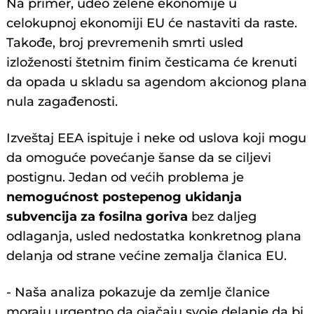
Na primer, udeo zelene ekonomije u
celokupnoj ekonomiji EU će nastaviti da raste.
Takođe, broj prevremenih smrti usled
izloženosti štetnim finim česticama će krenuti
da opada u skladu sa agendom akcionog plana
nula zagađenosti.
Izveštaj EEA ispituje i neke od uslova koji mogu
da omoguće povećanje šanse da se ciljevi
postignu. Jedan od većih problema je
nemogućnost postepenog ukidanja
subvencija za fosilna goriva
bez daljeg
odlaganja, usled nedostatka konkretnog plana
delanja od strane većine zemalja članica EU.
- Naša analiza pokazuje da zemlje članice
moraju urgentno da ojačaju svoje delanje da bi