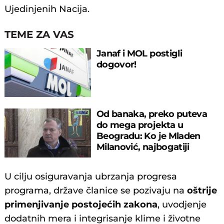
Ujedinjenih Nacija.
TEME ZA VAS
Janaf i MOL postigli
dogovor!
Od banaka, preko puteva
do mega projekta u
Beogradu: Ko je Mladen
Milanović, najbogatiji
biznismen u RS?
U cilju osiguravanja ubrzanja progresa
programa, države članice se pozivaju na
oštrije
primenjivanje postojećih zakona
, uvodjenje
dodatnih mera i integrisanje klime i životne