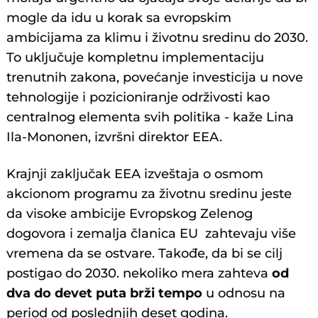
mogle da idu u korak sa evropskim
ambicijama za klimu i životnu sredinu do 2030.
To uključuje kompletnu implementaciju
trenutnih zakona, povećanje investicija u nove
tehnologije i pozicioniranje održivosti kao
centralnog elementa svih politika - kaže Lina
Ila-Mononen, izvršni direktor EEA.
Krajnji zaključak EEA izveštaja o osmom
akcionom programu za životnu sredinu jeste
da visoke ambicije Evropskog Zelenog
dogovora i zemalja članica EU zahtevaju više
vremena da se ostvare. Takođe, da bi se cilj
postigao do 2030. nekoliko mera zahteva
od
dva do devet puta brži tempo
u odnosu na
period od poslednjih deset godina.