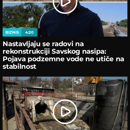
BIZNIS
4:20
Nastavljaјu se radovi na
rekonstrukciјi Savskog nasipa:
Poјava podzemne vode ne utiče na
stabilnost