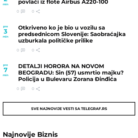
povlači iz flote Airbus A220-100
min
0
0
Otkriveno ko je bio u vozilu sa
pre
3
predsednicom Slovenije: Saobraćajka
min
uzburkala političke prilike
0
0
DETALJI HORORA NA NOVOM
pre
7
BEOGRADU: Sin (57) usmrtio majku?
min
Policija u Bulevaru Zorana Đinđića
0
0
SVE NAJNOVIJE VESTI SA TELEGRAF.RS
Najnovije
Biznis