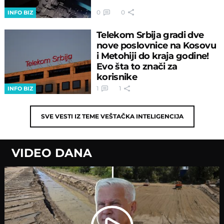
0
0
INFO BIZ
Telekom Srbija gradi dve
nove poslovnice na Kosovu
i Metohiji do kraja godine!
Evo šta to znači za
korisnike
1
1
INFO BIZ
SVE VESTI IZ TEME
VEŠTAČKA INTELIGENCIJA
VIDEO DANA