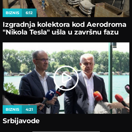
BIZNIS
6:12
Izgradnja kolektora kod Aerodroma
"Nikola Tesla" ušla u završnu fazu
BIZNIS
4:21
Srbijavode