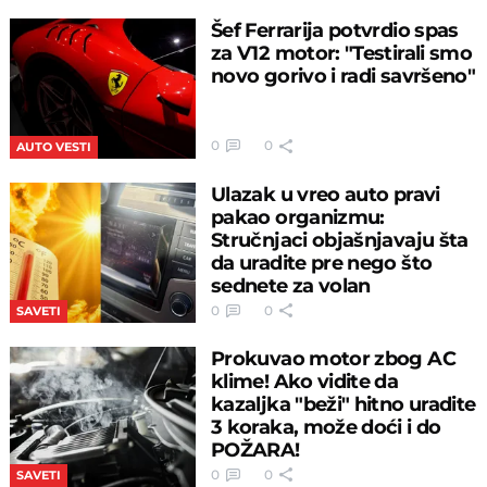
Šef Ferrarija potvrdio spas
za V12 motor: "Testirali smo
novo gorivo i radi savršeno"
0
0
AUTO VESTI
Ulazak u vreo auto pravi
pakao organizmu:
Stručnjaci objašnjavaju šta
da uradite pre nego što
sednete za volan
0
0
SAVETI
Prokuvao motor zbog AC
klime! Ako vidite da
kazaljka "beži" hitno uradite
3 koraka, može doći i do
POŽARA!
0
0
SAVETI