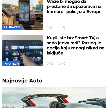
Waze bi mogao da
prestane da upozorava na
kamere i policiju u Evropi
0
0
APLIKACIJE
Kupili ste brz Smart TV, a
sada jedva radi? Razlog je
opcija koju mnogi nikad ne
isključe
0
0
INFO TECH
Najnovije
Auto