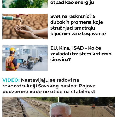
otpad kao energiju
Svet na raskrsnici: 5
dubokih promena koje
stručnjaci smatraju
ključnim za izbegavanje
klimatske propasti
EU, Kina, i SAD – Ko će
zavladati tržištem kritičnih
sirovina?
VIDEO:
Nastavljaјu se radovi na
rekonstrukciјi Savskog nasipa: Poјava
podzemne vode ne utiče na stabilnost