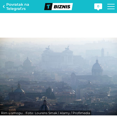
Povratak na
0
Telegraf.rs
Rim u smogu... Foto: Lourens Smak / Alamy / Profimedia