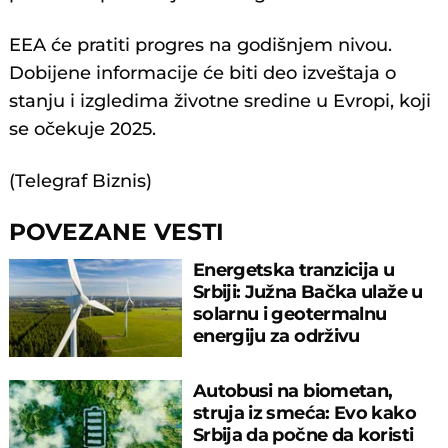
EEA će pratiti progres na godišnjem nivou.
Dobijene informacije će biti deo izveštaja o
stanju i izgledima životne sredine u Evropi, koji
se očekuje 2025.
(Telegraf Biznis)
POVEZANE VESTI
Energetska tranzicija u
Srbiji: Južna Bačka ulaže u
solarnu i geotermalnu
energiju za održivu
budućnost
Autobusi na biometan,
struja iz smeća: Evo kako
Srbija da počne da koristi