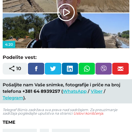
Play
Video
4:20
Podelite vest:
10
Pošaljite nam Vaše snimke, fotografije i priče na broj
telefona
+381 64 8939257
(
WhatsApp
/
Viber
/
Telegram
).
Telegraf Biznis zadržava sva prava nad sadržajem. Za preuzimanje
sadržaja pogledajte uputstva na stranici
Uslovi korišćenja
.
TEME