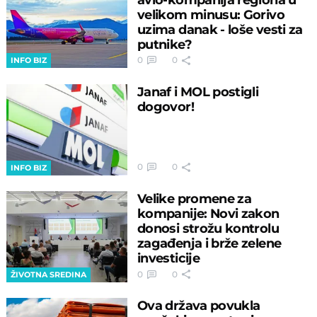
velikom minusu: Gorivo
uzima danak - loše vesti za
putnike?
0
0
INFO BIZ
Janaf i MOL postigli
dogovor!
0
0
INFO BIZ
Velike promene za
kompanije: Novi zakon
donosi strožu kontrolu
zagađenja i brže zelene
investicije
0
0
ŽIVOTNA SREDINA
Ova država povukla