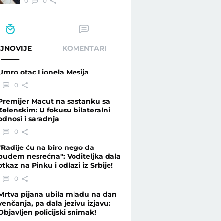
0
0
JNOVIJE
KOMENTARI
Umro otac Lionela Mesija
0
Premijer Macut na sastanku sa
Zelenskim: U fokusu bilateralni
odnosi i saradnja
0
"Radije ću na biro nego da
budem nesrećna": Voditeljka dala
otkaz na Pinku i odlazi iz Srbije!
0
Mrtva pijana ubila mladu na dan
venčanja, pa dala jezivu izjavu:
Objavljen policijski snimak!