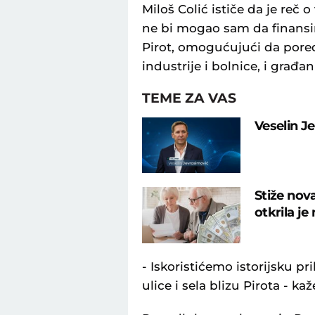
Miloš Colić ističe da je reč o
ne bi mogao sam da finansira
Pirot, omogućujući da pore
industrije i bolnice, i građ
TEME ZA VAS
Veselin J
Stiže nov
otkrila j
- Iskoristićemo istorijsku pr
ulice i sela blizu Pirota - kaž