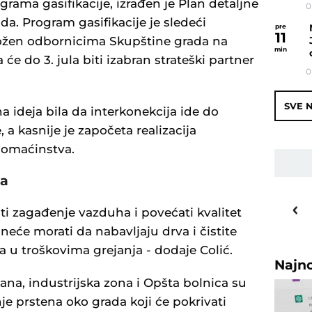
rama gasifikacije, izrađen je Plan detaljne
0
ada. Program gasifikacije je sledeći
pre
11
ložen odbornicima Skupštine grada na
min
 će do 3. jula biti izabran strateški partner
0
SVE N
a ideja bila da interkonekcija ide do
 a kasnije je započeta realizacija
domaćinstva.
ha
30
o
C
ti zagađenje vazduha i povećati kvalitet
Priština
 neće morati da nabavljaju drva i čistite
da u troškovima grejanja - dodaje Colić.
Najn
ana, industrijska zona i Opšta bolnica su
anje prstena oko grada koji će pokrivati