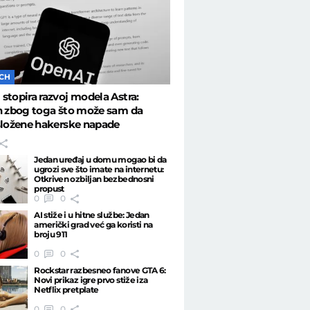
ECH
stopira razvoj modela Astra:
n zbog toga što može sam da
složene hakerske napade
Jedan uređaj u domu mogao bi da
ugrozi sve što imate na internetu:
Otkriven ozbiljan bezbednosni
propust
0
0
AI stiže i u hitne službe: Jedan
američki grad već ga koristi na
broju 911
0
0
Rockstar razbesneo fanove GTA 6:
Novi prikaz igre prvo stiže iza
Netflix pretplate
0
0