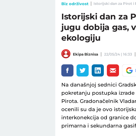
Biz održivost
Istorijski dan za Pirot 
Istorijski dan za 
jugu dobija gas, v
ekologiju
Ekipa Biznisa
22/05/24 | 16:33
Na današnjoj sednici Gradsk
pokretanju postupka izrad
Pirota. Gradonačelnik Vladan
ocenili su da je ovo istorij
interkonekcija od granice do
primarna i sekundarna gasifi