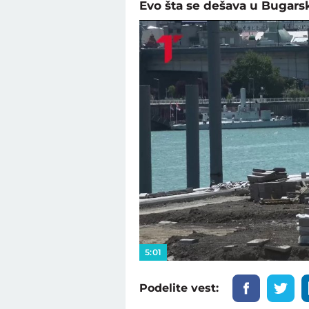
Evo šta se dešava u Bugars
5:01
Podelite vest: