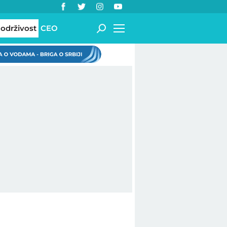
 održivost
CEO
a o vodama - briga o Srbiji