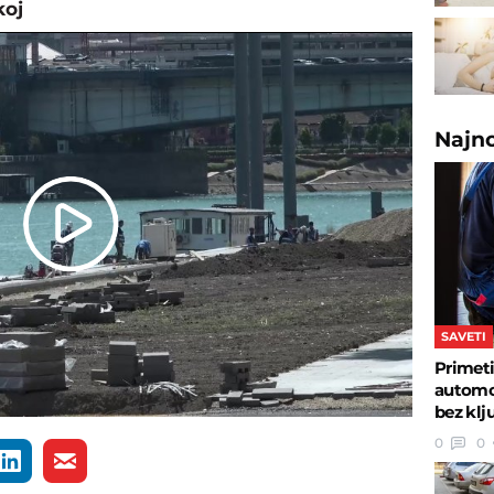
koj
Najn
Play
Video
SAVETI
Primeti
automob
bez klj
0
0