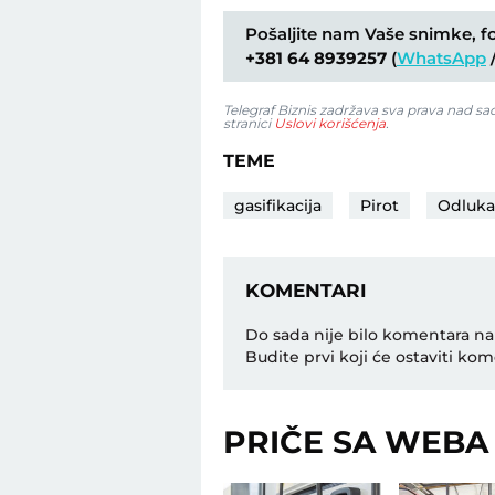
Pošaljite nam Vaše snimke, fot
+381 64 8939257
(
WhatsApp
Telegraf Biznis zadržava sva prava nad s
stranici
Uslovi korišćenja
.
TEME
gasifikacija
Pirot
Odluka
KOMENTARI
Do sada nije bilo komentara na
Budite prvi koji će ostaviti kom
PRIČE SA WEBA