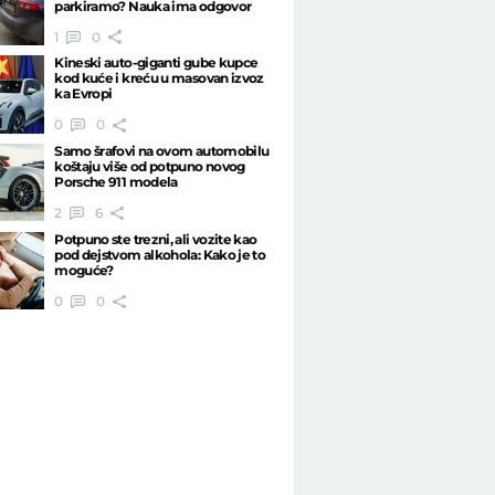
parkiramo? Nauka ima odgovor
1
0
Kineski auto-giganti gube kupce
kod kuće i kreću u masovan izvoz
ka Evropi
0
0
Samo šrafovi na ovom automobilu
koštaju više od potpuno novog
Porsche 911 modela
2
6
Potpuno ste trezni, ali vozite kao
pod dejstvom alkohola: Kako je to
moguće?
0
0