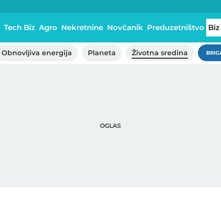
Tech Biz
Agro
Nekretnine
Novčanik
Preduzetništvo
Biz
Obnovljiva energija
Planeta
Životna sredina
Brig