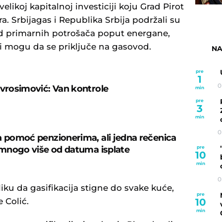
 velikoj kapitalnoj investiciji koju Grad Pirot
. Srbijagas i Republika Srbija podržali su
d primarnih potrošača poput energane,
ani mogu da se priključe na gasovod.
NA
pre
1
0
evrosimović: Van kontrole
min
pre
3
min
0
a pomoć penzionerima, ali jedna rečenica
e mnogo više od datuma isplate
pre
10
min
0
iliku da gasifikacija stigne do svake kuće,
pre
10
e Colić.
min