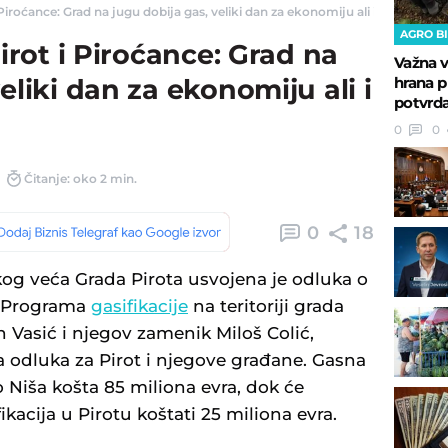
i Piroćance: Grad na jugu dobija gas, veliki dan za ekonomiju ali i ekologiju - 
AGRO B
Pirot i Piroćance: Grad na
Važna v
hrana p
eliki dan za ekonomiju ali i
potvrda
0
0
Čitanje: oko 2 min.
0
18
og veća Grada Pirota usvojena je odluka o
e Programa
gasifikacije
na teritoriji grada
 Vasić i njegov zamenik Miloš Colić,
ska odluka za Pirot i njegove građane. Gasna
 Niša košta 85 miliona evra, dok će
kacija u Pirotu koštati 25 miliona evra.