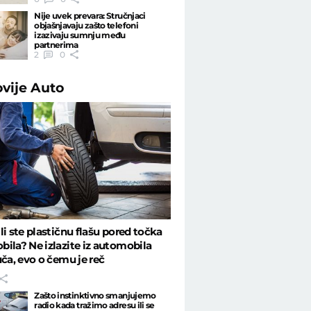
Nije uvek prevara: Stručnjaci
objašnjavaju zašto telefoni
izazivaju sumnju među
partnerima
2
0
ovije
Auto
li ste plastičnu flašu pored točka
ila? Ne izlazite iz automobila
uča, evo o čemu je reč
Zašto instinktivno smanjujemo
radio kada tražimo adresu ili se