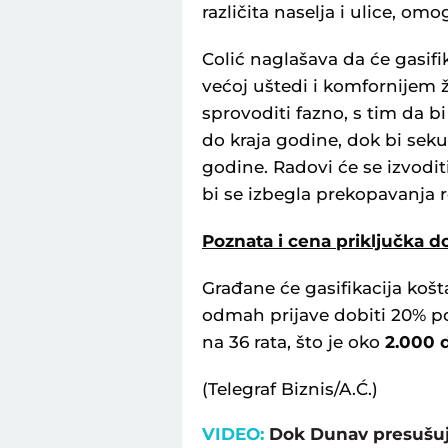
različita naselja i ulice, omo
Colić naglašava da će gasifik
većoj uštedi i komfornijem ž
sprovoditi fazno, s tim da bi
do kraja godine, dok bi seku
godine. Radovi će se izvod
bi se izbegla prekopavanja r
Poznata i cena priključka 
Građane će gasifikacija košt
odmah prijave dobiti 20% p
na 36 rata, što je oko
2.000 
(Telegraf Biznis/A.Ć.)
VIDEO:
Dok Dunav presušuje