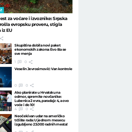
Telegraf Biznis
IZ
est za voćare i izvoznike: Srpska
rošla evropsku proveru, stigla
 iz EU
Skupština dobila novi paket
ekonomskih zakona: Evo šta se
sve menja
1
0
Veselin Jevrosimović: Van kontrole
0
0
Ako planirate u Hrvatsku na
odmor, spremite novčanike:
Lubenica 2 evra, paradajz 4, a ovo
voće i do 10!
4
0
Neočekivan udar na američko
tržište rada: U jednom mesecu
izgubljeno 23.000 radnih mesta!