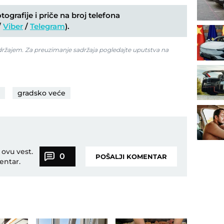
ografije i priče na broj telefona
/
Viber
/
Telegram
).
adržajem. Za preuzimanje sadržaja pogledajte uputstva na
gradsko veće
 ovu vest.
0
POŠALJI KOMENTAR
entar.