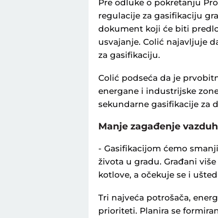
Pre odluke o pokretanju Prog
regulacije za gasifikaciju gr
dokument koji će biti pred
usvajanje. Colić najavljuje da
za gasifikaciju.
Colić podseća da je prvobitn
energane i industrijske zone,
sekundarne gasifikacije za 
Manje zagađenje vazdu
- Gasifikacijom ćemo smanji
života u gradu. Građani više
kotlove, a očekuje se i ušte
Tri najveća potrošača, energ
prioriteti. Planira se formir