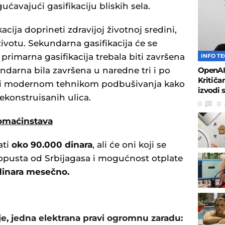
gućavajući gasifikaciju bliskih sela.
acija doprineti zdravijoj životnoj sredini,
ivotu. Sekundarna gasifikacija će se
 primarna gasifikacija trebala biti završena
INFO T
OpenAI 
ndarna bila završena u naredne tri i po
Kritiča
iti modernom tehnikom podbušivanja kako
izvodi 
ekonstruisanih ulica.
0
0
domaćinstava
ati
oko 90.000 dinara
, ali će oni koji se
opusta od Srbijagasa i mogućnost otplate
dinara mesečno.
, jedna elektrana pravi ogromnu zaradu: