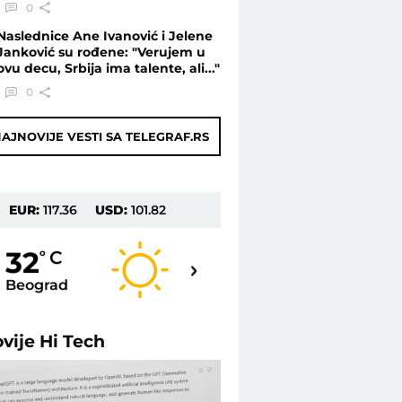
0
Naslednice Ane Ivanović i Jelene
Janković su rođene: "Verujem u
ovu decu, Srbija ima talente, ali..."
0
AJNOVIJE VESTI SA TELEGRAF.RS
EUR:
117.36
USD:
101.82
32
32
o
C
o
C
Beograd
Novi Sad
ovije
Hi Tech