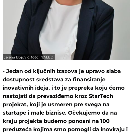
Jelena Bojović, foto: NALED
-
Jedan od ključnih izazova je upravo slaba
dostupnost sredstava za finansiranje
inovativnih ideja, i to je prepreka koju ćemo
nastojati da prevaziđemo kroz StarTech
projekat, koji je usmeren pre svega na
startape i male biznise. Očekujemo da na
kraju projekta budemo ponosni na 100
preduzeća kojima smo pomogli da inoviraju i