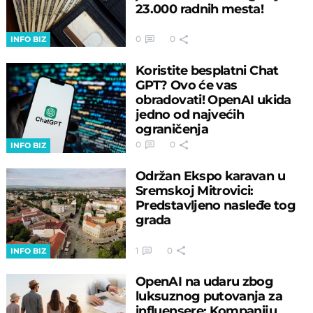
23.000 radnih mesta!
0
0
INFO BIZ
Koristite besplatni Chat
GPT? Ovo će vas
obradovati! OpenAI ukida
jedno od najvećih
ograničenja
0
0
INFO BIZ
Održan Ekspo karavan u
Sremskoj Mitrovici:
Predstavljeno nasleđe tog
grada
1
0
INFO BIZ
OpenAI na udaru zbog
luksuznog putovanja za
influensere: Kompaniju