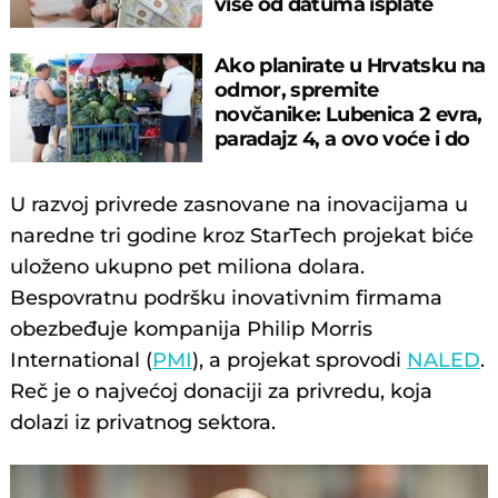
više od datuma isplate
Ako planirate u Hrvatsku na
odmor, spremite
novčanike: Lubenica 2 evra,
paradajz 4, a ovo voće i do
10!
U razvoj privrede zasnovane na inovacijama u
naredne tri godine kroz StarTech projekat biće
uloženo ukupno pet miliona dolara.
Bespovratnu podršku inovativnim firmama
obezbeđuje kompanija Philip Morris
International (
PMI
), a projekat sprovodi
NALED
.
Reč je o najvećoj donaciji za privredu, koja
dolazi iz privatnog sektora.