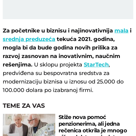
Za početnike u biznisu i najinovativnija
mala
i
srednja preduzeća
tekuća 2021. godina,
mogla bi da bude godina novih prilika za
razvoj zasnovan na inovativnim, naučnim
rešenjima.
U sklopu projekta
StarTech
,
predviđena su bespovratna sredstva za
modernizaciju biznisa u iznosu od 25.000 do
100.000 dolara po izabranoj firmi.
TEME ZA VAS
Stiže nova pomoć
penzionerima, ali jedna
rečenica otkrila je mnogo