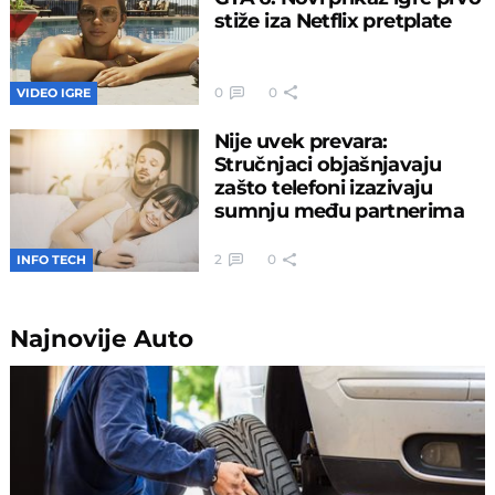
stiže iza Netflix pretplate
0
0
VIDEO IGRE
Nije uvek prevara:
Stručnjaci objašnjavaju
zašto telefoni izazivaju
sumnju među partnerima
2
0
INFO TECH
Najnovije
Auto