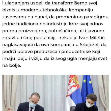
i ulaganjem uspeli da transformišemo svoj
biznis u modernu tehnološku kompaniju
zasnovanu na nauci, da promenimo paradigmu
jedne tradicionalne industrije kroz svoj odnos
prema proizvodima, potrošačima, ali i javnom
zdravlju i široj populaciji - rekao je Ivan Miletić,
naglašavajući da ova kompanija u Srbiji želi da
podrži upravo preduzeća i preduzetnike koji
imaju ideju i viziju da iz svog ugla menjaju svet
na bolje.