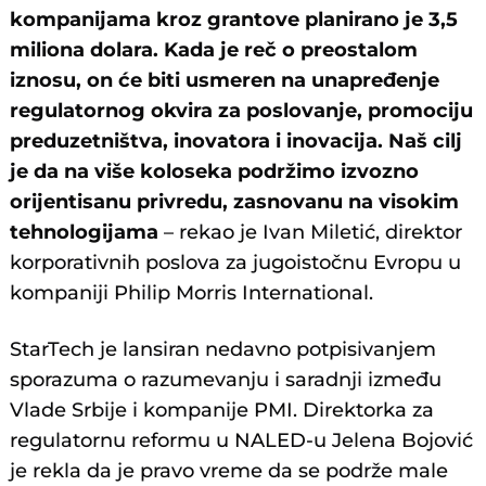
kompanijama kroz grantove planirano je 3,5
miliona dolara. Kada je reč o preostalom
iznosu, on će biti usmeren na unapređenje
regulatornog okvira za poslovanje, promociju
preduzetništva, inovatora i inovacija. Naš cilj
je da na više koloseka podržimo izvozno
orijentisanu privredu, zasnovanu na visokim
tehnologijama
– rekao je Ivan Miletić, direktor
korporativnih poslova za jugoistočnu Evropu u
kompaniji Philip Morris International.
StarTech je lansiran nedavno potpisivanjem
sporazuma o razumevanju i saradnji između
Vlade Srbije i kompanije PMI. Direktorka za
regulatornu reformu u NALED-u Jelena Bojović
je rekla da je pravo vreme da se podrže male