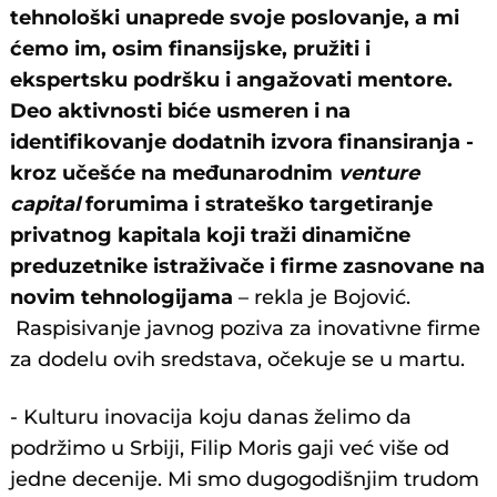
tehnološki unaprede svoje poslovanje, a mi
ćemo im, osim finansijske, pružiti i
ekspertsku podršku i angažovati mentore.
Deo aktivnosti biće usmeren i na
identifikovanje dodatnih izvora finansiranja -
kroz učešće na međunarodnim
venture
capital
forumima i strateško targetiranje
privatnog kapitala koji traži dinamične
preduzetnike istraživače i firme zasnovane na
novim tehnologijama
– rekla je Bojović.
Raspisivanje javnog poziva za inovativne firme
za dodelu ovih sredstava, očekuje se u martu.
- Kulturu inovacija koju danas želimo da
podržimo u Srbiji, Filip Moris gaji već više od
jedne decenije. Mi smo dugogodišnjim trudom