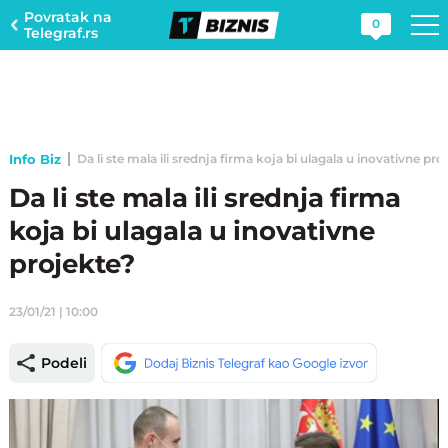
Povratak na
0
Telegraf.rs
Info Biz
Da li ste mala ili srednja firma koja bi ulagala u inovativne proj
Da li ste mala ili srednja firma
koja bi ulagala u inovativne
projekte?
23/01/21 | 10:00
Podeli