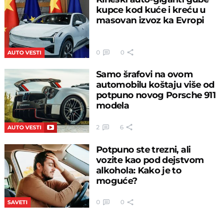
kupce kod kuće i kreću u
masovan izvoz ka Evropi
0
0
AUTO VESTI
Samo šrafovi na ovom
automobilu koštaju više od
potpuno novog Porsche 911
modela
2
6
AUTO VESTI
Potpuno ste trezni, ali
vozite kao pod dejstvom
alkohola: Kako je to
moguće?
0
0
SAVETI