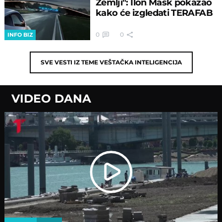
Zemlji": Ilon Mask pokazao
kako će izgledati TERAFAB
0
0
INFO BIZ
SVE VESTI IZ TEME
VEŠTAČKA INTELIGENCIJA
VIDEO DANA