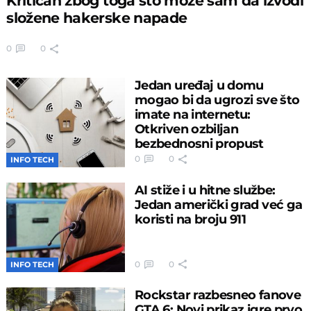
Kritičan zbog toga što može sam da izvodi
složene hakerske napade
0
0
Jedan uređaj u domu
mogao bi da ugrozi sve što
imate na internetu:
Otkriven ozbiljan
bezbednosni propust
0
0
INFO TECH
AI stiže i u hitne službe:
Jedan američki grad već ga
koristi na broju 911
0
0
INFO TECH
Rockstar razbesneo fanove
GTA 6: Novi prikaz igre prvo