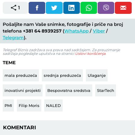
1
Pošaljite nam Vaše snimke, fotografije i priče na broj
telefona
+381 64 8939257
(
WhatsApp
/
Viber
/
Telegram
).
Telegraf Biznis zadržava sva prava nad sadržajem. Za preuzimanje
sadržaja pogledajte uputstva na stranici
Uslovi korišćenja
.
TEME
mala preduzeća
srednja preduzeća
Ulaganje
inovativni projekti
Bespovratna sredstva
StarTech
PMI
Filip Moris
NALED
KOMENTARI