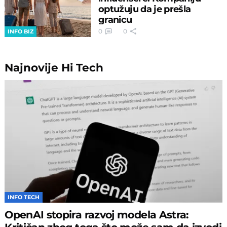
optužuju da je prešla
granicu
0
0
INFO BIZ
Najnovije
Hi Tech
INFO TECH
OpenAI stopira razvoj modela Astra: