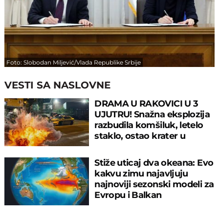
Foto: Slobodan Miljević/Vlada Republike Srbije
VESTI SA NASLOVNE
DRAMA U RAKOVICI U 3
UJUTRU! Snažna eksplozija
razbudila komšiluk, letelo
staklo, ostao krater u
asfaltu!
Stiže uticaj dva okeana: Evo
kakvu zimu najavljuju
najnoviji sezonski modeli za
Evropu i Balkan