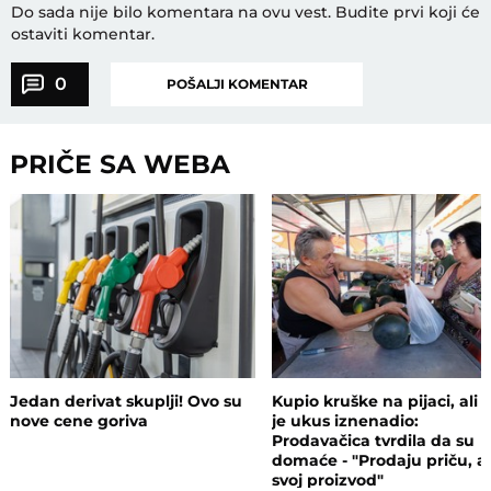
Do sada nije bilo komentara na ovu vest.
Budite prvi koji će
ostaviti komentar.
0
POŠALJI KOMENTAR
PRIČE SA WEBA
Jedan derivat skuplji! Ovo su
Kupio kruške na pijaci, ali 
nove cene goriva
je ukus iznenadio:
Prodavačica tvrdila da su
domaće - "Prodaju priču, a
svoj proizvod"