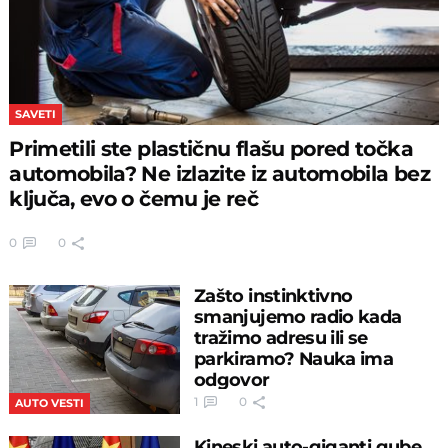
SAVETI
Primetili ste plastičnu flašu pored točka
automobila? Ne izlazite iz automobila bez
ključa, evo o čemu je reč
0
0
Zašto instinktivno
smanjujemo radio kada
tražimo adresu ili se
parkiramo? Nauka ima
odgovor
1
0
AUTO VESTI
Kineski auto-giganti gube