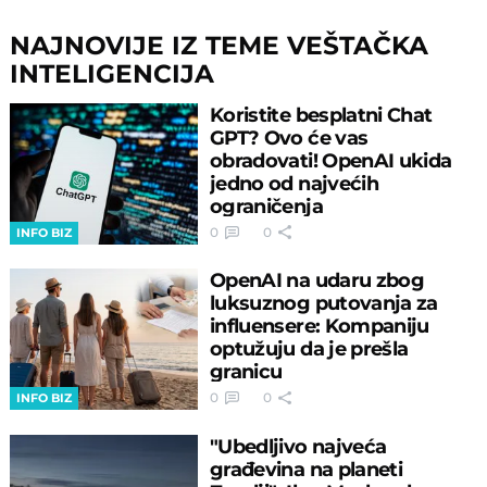
NAJNOVIJE IZ TEME VEŠTAČKA
INTELIGENCIJA
Koristite besplatni Chat
GPT? Ovo će vas
obradovati! OpenAI ukida
jedno od najvećih
ograničenja
0
0
INFO BIZ
OpenAI na udaru zbog
luksuznog putovanja za
influensere: Kompaniju
optužuju da je prešla
granicu
0
0
INFO BIZ
"Ubedljivo najveća
građevina na planeti