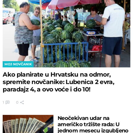
MOJ NOVČANIK
Ako planirate u Hrvatsku na odmor,
spremite novčanike: Lubenica 2 evra,
paradajz 4, a ovo voće i do 10!
1
0
Neočekivan udar na
američko tržište rada: U
jednom mesecu izgubljeno