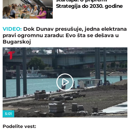
Strategija do 2030. godine
VIDEO:
Dok Dunav presušuje, jedna elektrana
pravi ogromnu zaradu: Evo šta se dešava u
Bugarskoj
Play
Video
5:01
Podelite vest: