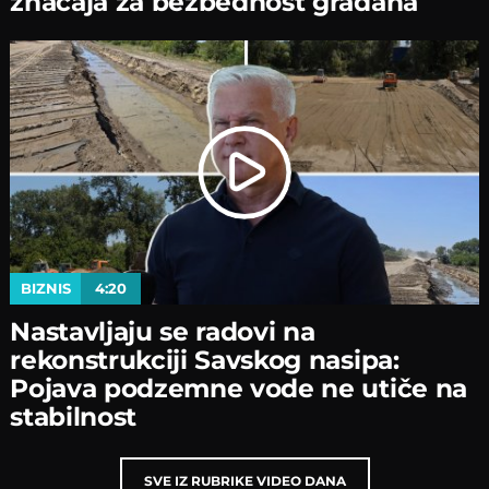
značaјa za bezbednost građana
BIZNIS
4:20
Nastavljaјu se radovi na
rekonstrukciјi Savskog nasipa:
Poјava podzemne vode ne utiče na
stabilnost
SVE IZ RUBRIKE VIDEO DANA