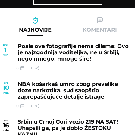
NAJNOVIJE
KOMENTARI
Posle ove fotografije nema dileme: Ovo
pre
1
je najzgodnija voditeljka, ne u Srbiji,
min
nego mnogo, mnogo šire!
0
0
NBA košarkaš umro zbog prevelike
pre
10
doze narkotika, sud saopštio
min
zaprepašćujuće detalje istrage
0
0
Srbin u Crnoj Gori vozio 219 NA SAT!
pre
16
Uhapsili ga, pa je dobio ŽESTOKU
min
KAZNU