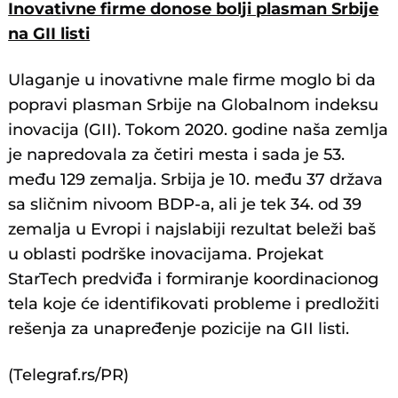
Inovativne firme donose bolji plasman Srbije
na GII listi
Ulaganje u inovativne male firme moglo bi da
popravi plasman Srbije na Globalnom indeksu
inovacija (GII). Tokom 2020. godine naša zemlja
je napredovala za četiri mesta i sada je 53.
među 129 zemalja. Srbija je 10. među 37 država
sa sličnim nivoom BDP-a, ali je tek 34. od 39
zemalja u Evropi i najslabiji rezultat beleži baš
u oblasti podrške inovacijama. Projekat
StarTech predviđa i formiranje koordinacionog
tela koje će identifikovati probleme i predložiti
rešenja za unapređenje pozicije na GII listi.
(Telegraf.rs/PR)