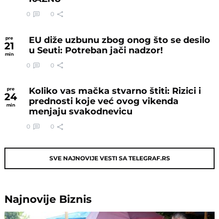
0
0
EU diže uzbunu zbog onog što se desilo
pre
21
u Seuti: Potreban jači nadzor!
min
0
0
Koliko vas mačka stvarno štiti: Rizici i
pre
24
prednosti koje već ovog vikenda
min
menjaju svakodnevicu
0
0
SVE NAJNOVIJE VESTI SA TELEGRAF.RS
Najnovije
Biznis