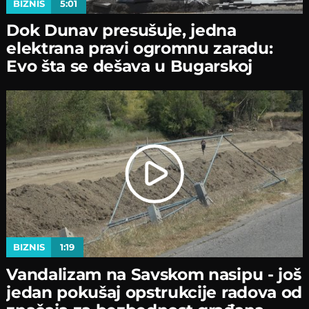
BIZNIS
5:01
Dok Dunav presušuje, jedna
elektrana pravi ogromnu zaradu:
Evo šta se dešava u Bugarskoj
BIZNIS
1:19
Vandalizam na Savskom nasipu - јoš
јedan pokušaј opstrukciјe radova od