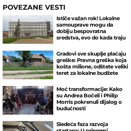
POVEZANE VESTI
Ističe važan rok! Lokalne
samouprave mogu da
dobiju bespovratna
sredstva, evo do kada traju
prijave
Gradovi sve skuplje plaćaju
greške: Pravna greška koja
košta milione, odštete veliki
teret za lokalne budžete
Moć transformacije: Kako
su Andrea Bočeli i Philip
Morris pokrenuli dijalog o
budućnosti
Sledeća faza razvoja
startapa: U pripremi