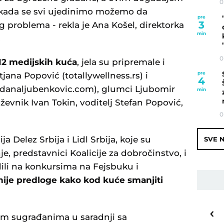
0
 kada se svi ujedinimo možemo da
pre
3
problema - rekla je Ana Košel, direktorka
min
.
0
12 medijskih kuća
, jela su pripremale i
pre
jana Popović (totallywellness.rs) i
4
danaljubenkovic.com), glumci Ljubomir
min
jiževnik Ivan Tokin, voditelj Stefan Popović,
0
 Delez Srbija i Lidl Srbija, koje su
SVE N
e, predstavnici Koalicije za dobročinstvo, i
ili na konkursima na Fejsbuku i
nije predloge kako kod kuće smanjiti
30
o
C
im sugrađanima u saradnji sa
Priština