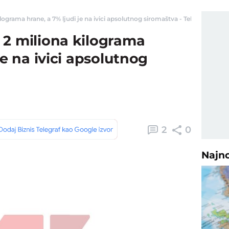
ograma hrane, a 7% ljudi je na ivici apsolutnog siromaštva - Telegraf Biznis
 2 miliona kilograma
je na ivici apsolutnog
2
0
Najn