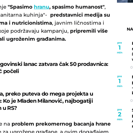
nje
"Spasimo
hranu
, spasimo humanost"
,
anitarna kuhinja"-
predstavnici medija su
ma i nutricionistima
, javnim ličnostima i
NA
koje podržavaju kampanju,
pripremili više
rali ugroženim građanima.
pre
1
min
rgovinski lanac zatvara čak 50 prodavnica:
0
ć počeli
pre
1
min
, preko puteva do mega projekta u
 Ko je Mladen Milanović, najbogatiji
0
n u RS?
pre
2
min
je na
problem prekomernog bacanja
hrane
ne za ugrožene građane, a ovim događajem