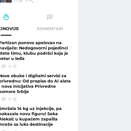
0
0
JNOVIJE
KOMENTARI
Partizan ponovo apelovao na
navijače: Nedogovorni pojedinci
štete timu, klubu podršci koja je
vetar u leđa
0
Nove obuke i digitalni servisi za
privrednu: Od propisa do AI alata
- nova inicijativa Privredne
komore Srbije
0
Smršala 14 kg uz injekcije, pa
pokazala novu figuru! Seka
Aleksić u kupaćem zapalila
mreže sa luks destinacije