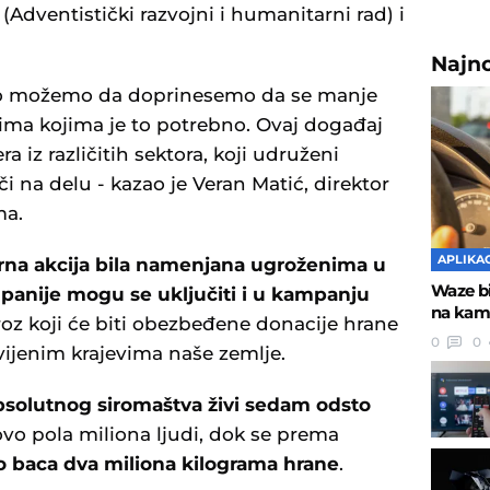
Adventistički razvojni i humanitarni rad) i
Najn
dno možemo da doprinesemo da se manje
nima kojima je to potrebno. Ovaj događaj
 iz različitih sektora, koji udruženi
 na delu - kazao je Veran Matić, direktor
ma.
APLIKAC
rna akcija bila namenjana ugroženima u
Waze b
mpanije
mogu se uključiti i u kampanju
na kame
kroz koji će biti obezbeđene donacije hrane
0
0
ijenim krajevima naše zemlje.
 apsolutnog siromaštva živi sedam odsto
vo pola miliona ljudi, dok se prema
o baca dva miliona kilograma hrane
.