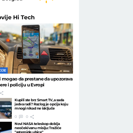
ovije
Hi Tech
IJE
i mogao da prestane da upozorava
re i policiju u Evropi
Kupili ste brz Smart TV, a sada
jedva radi? Razlog je opcija koju
mnogi nikad ne isključe
0
0
Novi NASA teleskop dobija
neočekivanu misiju: Tražiće
"asteroide ubice"