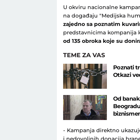
U okviru nacionalne kampa
na događaju "Medijska hum
zajedno sa poznatim kuvari
predstavnicima kompanija 
od 135 obroka koje su doni
TEME ZA VAS
Poznati t
Otkazi ve
Od banaka
Beogradu:
biznisme
- Kampanja direktno ukazu
i nedovoljnih donacija hra