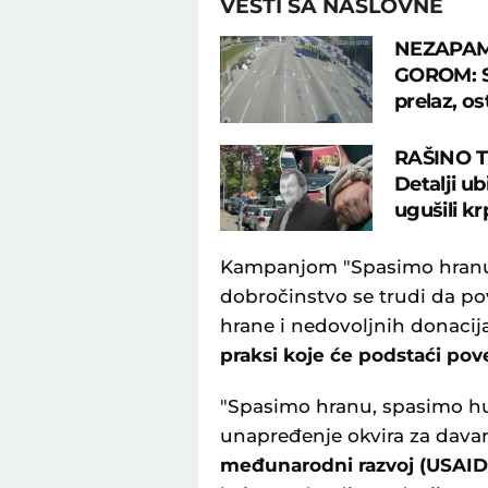
VESTI SA NASLOVNE
NEZAPAM
GOROM: Sr
prelaz, os
RAŠINO 
Detalji u
ugušili k
Kampanjom "Spasimo hranu,
dobročinstvo se trudi da p
hrane i nedovoljnih donacija
praksi koje će podstaći pov
"Spasimo hranu, spasimo hum
unapređenje okvira za davan
međunarodni razvoj (USAID