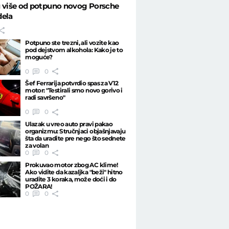
u više od potpuno novog Porsche
dela
Potpuno ste trezni, ali vozite kao
pod dejstvom alkohola: Kako je to
moguće?
0
0
Šef Ferrarija potvrdio spas za V12
motor: "Testirali smo novo gorivo i
radi savršeno"
0
0
Ulazak u vreo auto pravi pakao
organizmu: Stručnjaci objašnjavaju
šta da uradite pre nego što sednete
za volan
0
0
Prokuvao motor zbog AC klime!
Ako vidite da kazaljka "beži" hitno
uradite 3 koraka, može doći i do
POŽARA!
0
0