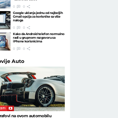
0
0
Google uklanja jednu od najboljih
Gmail opcija za korisnike sa više
naloga
0
0
Kako da Android telefon normalno
radi u grupnom razgovoru sa
iPhone korisnicima
0
0
ovije
Auto
ESTI
rafovi na ovom automobilu