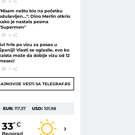
0
"Nisam nešto bio na početku
oduševljen...": Dino Merlin otkrio
kako je nastala pesma
"Supermen"
0
Svi hrle po vizu za posao u
Španiji! Vlasti se oglasile, evo ko
zaista može da dobije vizu od 12
meseci
0
AJNOVIJE VESTI SA TELEGRAF.RS
EUR:
117.37
USD:
101.98
35
33
o
C
o
C
Beograd
Novi Sad