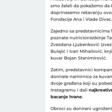
smo želeli da pokažemo da
doprinesemo rešavanju ovog 
Fondacije Ana i Vlade Divac
Zajedno sa predstavnicima
poznate nutricionistkinje Tat
Zvezdana Ljubenković (zvez
Bulajić i Ivan Mihailović, kn
kuvar Bojan Stanimirović.
Zatim, predstavnici kompanija
donirale namirnice za kuvanj
dvoje građana koji su pobed
Instagramu i dali
najkreativ
bacanje hrane
.
Obroci su donirani ugrožen