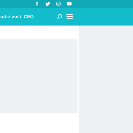
 održivost
CEO