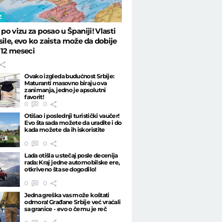
Z
 po vizu za posao u Španiji! Vlasti
sile, evo ko zaista može da dobije
 12 meseci
Ovako izgleda budućnost Srbije:
Maturanti masovno biraju ova
zanimanja, jedno je apsolutni
favorit!
0
0
Otišao i poslednji turistički vaučer!
Evo šta sada možete da uradite i do
kada možete da ih iskoristite
0
0
Lada otišla u stečaj posle decenija
rada: Kraj jedne automobilske ere,
otkriveno šta se dogodilo!
0
0
Jedna greška vas može koštati
odmora! Građane Srbije već vraćali
sa granice - evo o čemu je reč