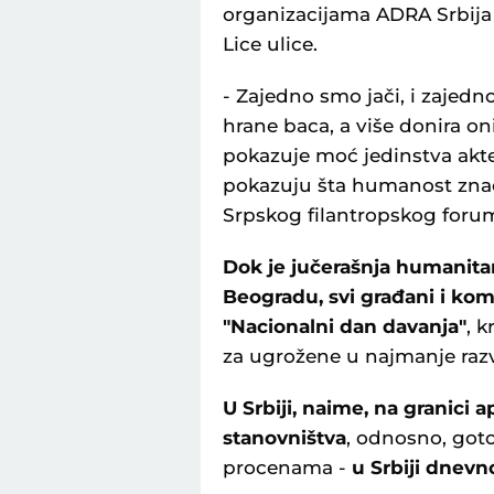
organizacijama ADRA Srbija (
Lice ulice.
- Zajedno smo jači, i zaje
hrane baca, a više donira o
pokazuje moć jedinstva aktera
pokazuju šta humanost znači
Srpskog filantropskog foru
Dok je jučerašnja humanita
Beogradu, svi građani i ko
"Nacionalni dan davanja"
, 
za ugrožene u najmanje razv
U Srbiji, naime, na granici
stanovništva
, odnosno, goto
procenama -
u Srbiji dnevn