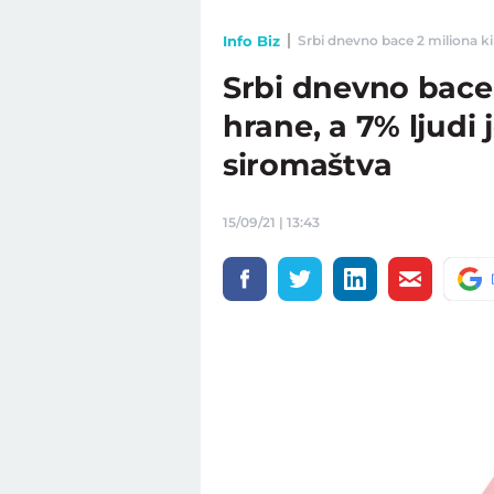
Info Biz
Srbi dnevno bace 2 miliona kil
Srbi dnevno bace
hrane, a 7% ljudi 
siromaštva
15/09/21 | 13:43