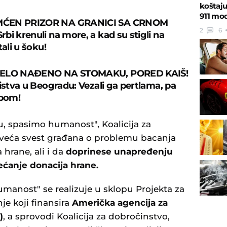
koštaj
911 mo
ĆEN PRIZOR NA GRANICI SA CRNOM
2
6
bi krenuli na more, a kad su stigli na
tali u šoku!
TELO NAĐENO NA STOMAKU, PORED KAIŠ!
bistva u Beogradu: Vezali ga pertlama, pa
rpom!
 spasimo humanost", Koalicija za
oveća svest građana o problemu bacanja
 hrane, ali i da
doprinese unapređenju
ećanje donacija hrane.
anost" se realizuje u sklopu Projekta za
je koji finansira
Američka agencija za
)
, a sprovodi Koalicija za dobročinstvo,