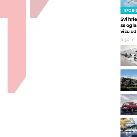
INFO BI
Svi hrle
se ogla
vizu od
0
0