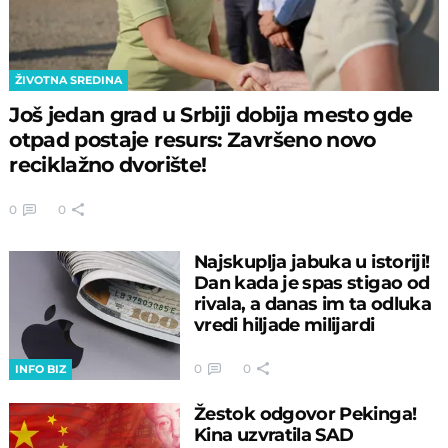
ŽIVOTNA SREDINA
Još jedan grad u Srbiji dobija mesto gde
otpad postaje resurs: Završeno novo
reciklažno dvorište!
0
0
Najskuplja jabuka u istoriji!
Dan kada je spas stigao od
rivala, a danas im ta odluka
vredi hiljade milijardi
0
0
INFO BIZ
Žestok odgovor Pekinga!
Kina uzvratila SAD