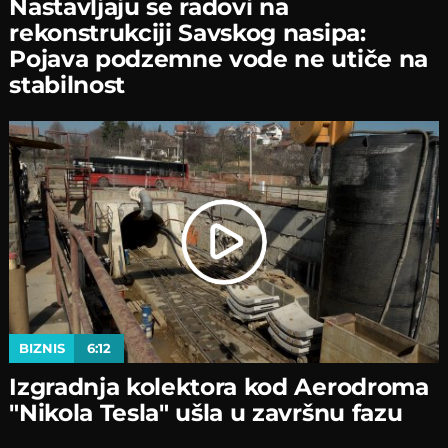
Nastavljaјu se radovi na
rekonstrukciјi Savskog nasipa:
Poјava podzemne vode ne utiče na
stabilnost
BIZNIS
6:12
Izgradnja kolektora kod Aerodroma
"Nikola Tesla" ušla u završnu fazu