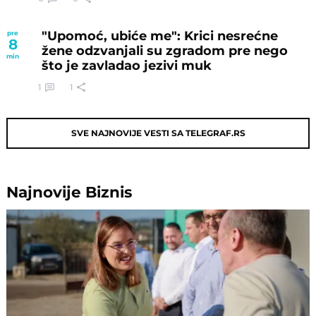
"Upomoć, ubiće me": Krici nesrećne
pre
8
žene odzvanjali su zgradom pre nego
min
što je zavladao jezivi muk
1
1
SVE NAJNOVIJE VESTI SA TELEGRAF.RS
Najnovije
Biznis