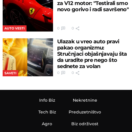
za V12 motor: "Testirali smo
novo gorivo i radi savršeno"
0
0
AUTO VESTI
Ulazak u vreo auto pravi
pakao organizmu:
Stručnjaci objašnjavaju šta
da uradite pre nego što
sednete za volan
0
0
SAVETI
Info Biz
Nekretnine
Tech Biz
Preduzetništvo
Agro
Biz održivost