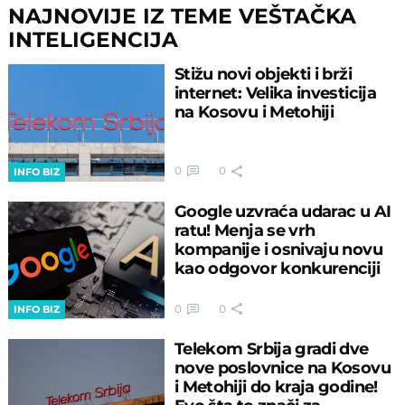
kazne
NAJNOVIJE IZ TEME VEŠTAČKA
INTELIGENCIJA
Stižu novi objekti i brži
internet: Velika investicija
na Kosovu i Metohiji
0
0
INFO BIZ
Google uzvraća udarac u AI
ratu! Menja se vrh
kompanije i osnivaju novu
kao odgovor konkurenciji
0
0
INFO BIZ
Telekom Srbija gradi dve
nove poslovnice na Kosovu
i Metohiji do kraja godine!