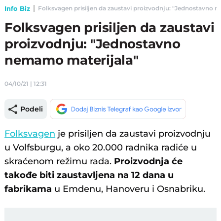
Info Biz
Folksvagen prisiljen da zaustavi proizvodnju: "Jednostavno n
Folksvagen prisiljen da zaustavi
proizvodnju: "Jednostavno
nemamo materijala"
04/10/21 | 12:31
Podeli
Folksvagen
je prisiljen da zaustavi proizvodnju
u Volfsburgu, a oko 20.000 radnika radiće u
skraćenom režimu rada.
Proizvodnja će
takođe biti zaustavljena na 12 dana u
fabrikama
u Emdenu, Hanoveru i Osnabriku.