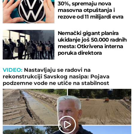
30%, spremaju nova
masovna otpuštanja i
rezove od 11 milijardi evra
Nemački gigant planira
ukidanje još 50.000 radnih
mesta: Otkrivena interna
poruka direktora
VIDEO:
Nastavljaјu se radovi na
rekonstrukciјi Savskog nasipa: Poјava
podzemne vode ne utiče na stabilnost
Play