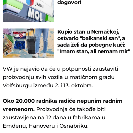
dogovor!
Kupio stan u Nemačkoj,
ostvario "balkanski san", a
sada želi da pobegne kući:
"Imam stan, ali nemam mir"
VW je najavio da će u potpunosti zaustaviti
proizvodnju svih vozila u matičnom gradu
Volfsburgu između 2. i 13. oktobra.
Oko 20.000 radnika radiće nepunim radnim
vremenom.
Proizvodnja će takođe biti
zaustavljena na 12 dana u fabrikama u
Emdenu, Hanoveru i Osnabriku.