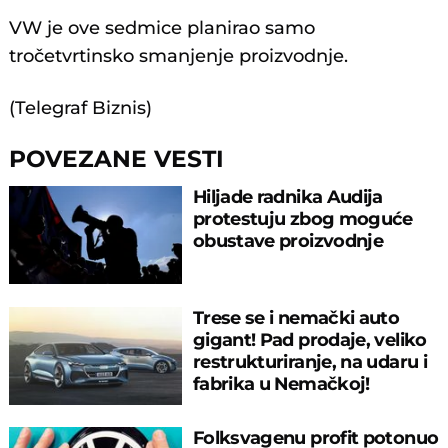
VW je ove sedmice planirao samo
tročetvrtinsko smanjenje proizvodnje.
(Telegraf Biznis)
POVEZANE VESTI
Hiljade radnika Audija
protestuju zbog moguće
obustave proizvodnje
Trese se i nemački auto
gigant! Pad prodaje, veliko
restrukturiranje, na udaru i
fabrika u Nemačkoj!
Folksvagenu profit potonuo