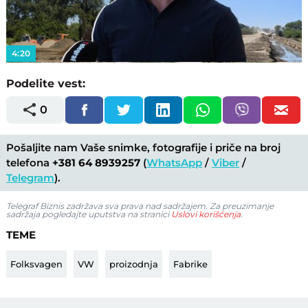
Video
4:20
Podelite vest:
0
Pošaljite nam Vaše snimke, fotografije i priče na broj
telefona
+381 64 8939257
(
WhatsApp
/
Viber
/
Telegram
).
Telegraf Biznis zadržava sva prava nad sadržajem. Za preuzimanje
sadržaja pogledajte uputstva na stranici
Uslovi korišćenja
.
TEME
Folksvagen
VW
proizodnja
Fabrike