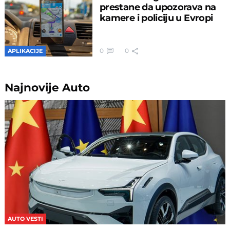
prestane da upozorava na
kamere i policiju u Evropi
0
0
APLIKACIJE
Najnovije
Auto
AUTO VESTI