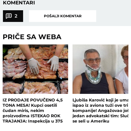
KOMENTARI
2
POŠALJI KOMENTAR
PRIČE SA WEBA
IZ PRODAJE POVUČENO 4,5
Ljubiša Karović koji je uma
TONA MESA! Kupci osetili
ispao iz aviona tuži ove tri
čudan miris, nekim
kompanije! Angažovao još
proizvodima ISTEKAO ROK
jedan advokatski tim: Sluča
TRAJANJA: Inspekcija u 375
se seli u Ameriku
objekata, pljušte zabrane i