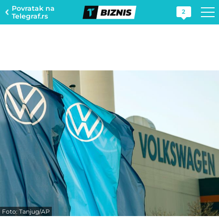
Povratak na
2
Telegraf.rs
Foto: Tanjug/AP