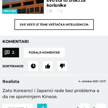
Evo šta to znači za
korisnike
1
1
INFO BIZ
SVE VESTI IZ TEME
VEŠTAČKA INTELIGENCIJA
KOMENTARI
2
POŠALJI KOMENTAR
SORTIRANJE
Realista
4. oktobar 2021 | 13:17
Zato Koreanci i Japanci rade bez problema a
da ne spominjem Kineze.