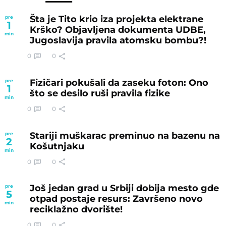
Šta je Tito krio iza projekta elektrane
pre
1
Krško? Objavljena dokumenta UDBE,
min
Jugoslavija pravila atomsku bombu?!
0
0
Fizičari pokušali da zaseku foton: Ono
pre
1
što se desilo ruši pravila fizike
min
0
0
Stariji muškarac preminuo na bazenu na
pre
2
Košutnjaku
min
0
0
Još jedan grad u Srbiji dobija mesto gde
pre
5
otpad postaje resurs: Završeno novo
min
reciklažno dvorište!
0
0