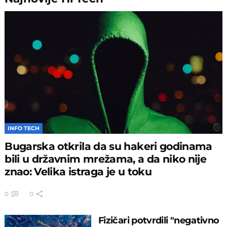
INFO TECH
Bugarska otkrila da su hakeri godinama
bili u državnim mrežama, a da niko nije
znao: Velika istraga je u toku
0
0
Fizičari potvrdili "negativno