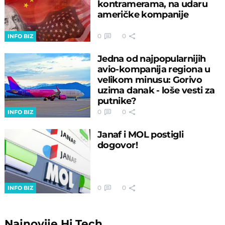
kontramerama, na udaru
američke kompanije
0
0
INFO BIZ
Jedna od najpopularnijih
avio-kompanija regiona u
velikom minusu: Gorivo
uzima danak - loše vesti za
putnike?
0
0
INFO BIZ
Janaf i MOL postigli
dogovor!
0
0
INFO BIZ
Najnovije
Hi Tech