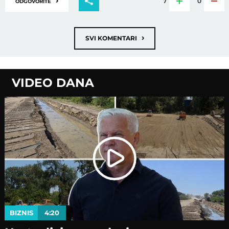
›
7
0
ODGOVORITE
›
SVI KOMENTARI
VIDEO DANA
BIZNIS
4:20