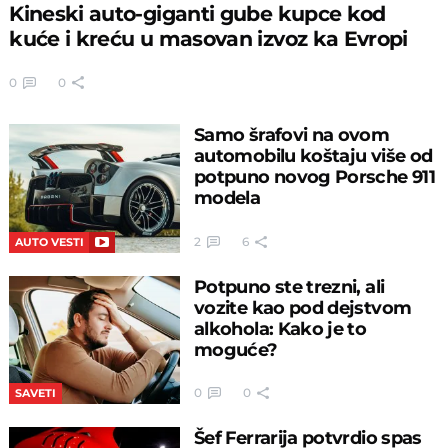
Kineski auto-giganti gube kupce kod
kuće i kreću u masovan izvoz ka Evropi
0
0
Samo šrafovi na ovom
automobilu koštaju više od
potpuno novog Porsche 911
modela
2
6
AUTO VESTI
Potpuno ste trezni, ali
vozite kao pod dejstvom
alkohola: Kako je to
moguće?
0
0
SAVETI
Šef Ferrarija potvrdio spas