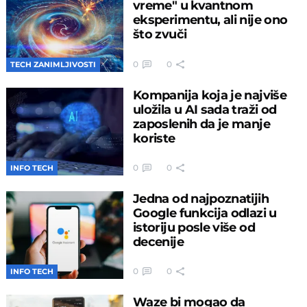
vreme" u kvantnom
eksperimentu, ali nije ono
što zvuči
0
0
TECH ZANIMLJIVOSTI
Kompanija koja je najviše
uložila u AI sada traži od
zaposlenih da je manje
koriste
0
0
INFO TECH
Jedna od najpoznatijih
Google funkcija odlazi u
istoriju posle više od
decenije
0
0
INFO TECH
Waze bi mogao da