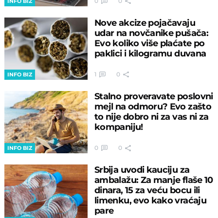
0
0
INFO BIZ
Nove akcize pojačavaju
udar na novčanike pušača:
Evo koliko više plaćate po
paklici i kilogramu duvana
1
0
INFO BIZ
Stalno proveravate poslovni
mejl na odmoru? Evo zašto
to nije dobro ni za vas ni za
kompaniju!
0
0
INFO BIZ
Srbija uvodi kauciju za
ambalažu: Za manje flaše 10
dinara, 15 za veću bocu ili
limenku, evo kako vraćaju
pare