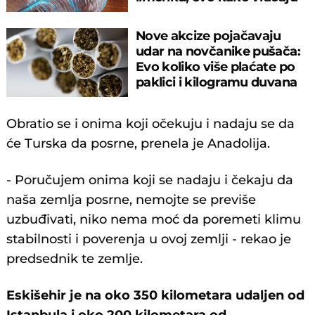
pare
Nove akcize pojačavaju
udar na novčanike pušača:
Evo koliko više plaćate po
paklici i kilogramu duvana
Obratio se i onima koji očekuju i nadaju se da
će Turska da posrne, prenela je Anadolija.
- Poručujem onima koji se nadaju i čekaju da
naša zemlja posrne, nemojte se previše
uzbuđivati, niko nema moć da poremeti klimu
stabilnosti i poverenja u ovoj zemlji - rekao je
predsednik te zemlje.
Eskišehir je na oko 350 kilometara udaljen od