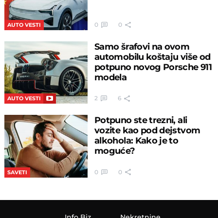
0
0
AUTO VESTI
Samo šrafovi na ovom
automobilu koštaju više od
potpuno novog Porsche 911
modela
2
6
AUTO VESTI
Potpuno ste trezni, ali
vozite kao pod dejstvom
alkohola: Kako je to
moguće?
0
0
SAVETI
Info Biz
Nekretnine