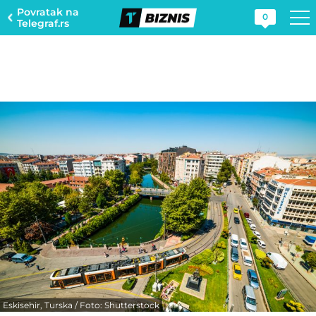
Povratak na
0
Telegraf.rs
Eskisehir, Turska / Foto: Shutterstock