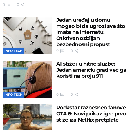
0
0
Jedan uređaj u domu
mogao bi da ugrozi sve što
imate na internetu:
Otkriven ozbiljan
bezbednosni propust
0
0
INFO TECH
AI stiže i u hitne službe:
Jedan američki grad već ga
koristi na broju 911
0
0
INFO TECH
Rockstar razbesneo fanove
GTA 6: Novi prikaz igre prvo
stiže iza Netflix pretplate