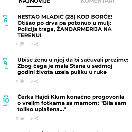
NAJNOVIJE
KOMENTARI
NESTAO MLADIĆ (28) KOD BORČE!
pre
6
Otišao po drva pa potonuo u mulj:
min
Policija traga, ŽANDARMERIJA NA
TERENU!
0
0
Ubiše ženu u njoj da bi sačuvali prezime:
pre
9
Zbog čega je mala Stana u sedmoj
min
godini života uzela pušku u ruke
0
0
Ćerka Hajdi Klum konačno progovorila
pre
10
o vrelim fotkama sa mamom: "Bila sam
min
toliko uplašena..."
0
0