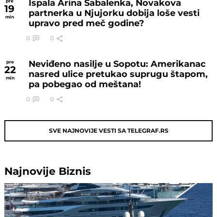
Ispala Arina Sabalenka, Novakova
pre
19
partnerka u Njujorku dobija loše vesti
min
upravo pred meč godine?
0
0
Neviđeno nasilje u Sopotu: Amerikanac
pre
22
nasred ulice pretukao suprugu štapom,
min
pa pobegao od meštana!
0
0
SVE NAJNOVIJE VESTI SA TELEGRAF.RS
Najnovije
Biznis