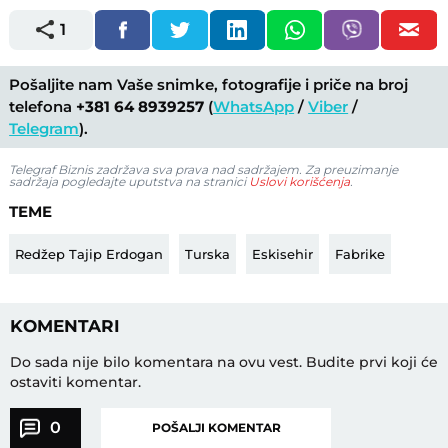
1
Pošaljite nam Vaše snimke, fotografije i priče na broj
telefona
+381 64 8939257
(
WhatsApp
/
Viber
/
Telegram
).
Telegraf Biznis zadržava sva prava nad sadržajem. Za preuzimanje
sadržaja pogledajte uputstva na stranici
Uslovi korišćenja
.
TEME
Redžep Tajip Erdogan
Turska
Eskisehir
Fabrike
KOMENTARI
Do sada nije bilo komentara na ovu vest.
Budite prvi koji će
ostaviti komentar.
0
POŠALJI KOMENTAR