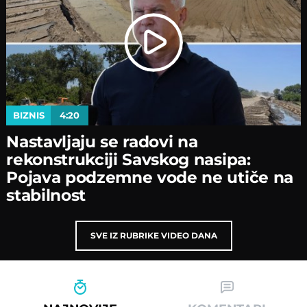
BIZNIS
4:20
Nastavljaјu se radovi na
rekonstrukciјi Savskog nasipa:
Poјava podzemne vode ne utiče na
stabilnost
SVE IZ RUBRIKE VIDEO DANA