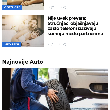
0
0
VIDEO IGRE
Nije uvek prevara:
Stručnjaci objašnjavaju
zašto telefoni izazivaju
sumnju među partnerima
2
0
INFO TECH
Najnovije
Auto