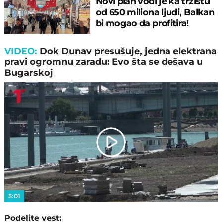
Novi plan vodi je ka tržištu
od 650 miliona ljudi, Balkan
bi mogao da profitira!
VIDEO:
Dok Dunav presušuje, jedna elektrana
pravi ogromnu zaradu: Evo šta se dešava u
Bugarskoj
Play
Video
5:01
Podelite vest: