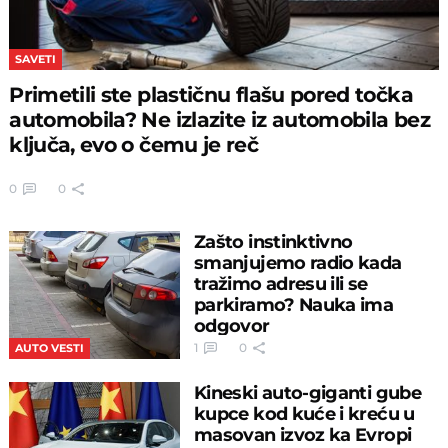
SAVETI
Primetili ste plastičnu flašu pored točka
automobila? Ne izlazite iz automobila bez
ključa, evo o čemu je reč
0
0
Zašto instinktivno
smanjujemo radio kada
tražimo adresu ili se
parkiramo? Nauka ima
odgovor
1
0
AUTO VESTI
Kineski auto-giganti gube
kupce kod kuće i kreću u
masovan izvoz ka Evropi