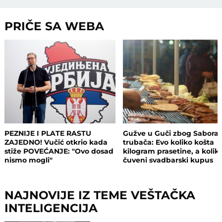
PRIČE SA WEBA
PEZNIJE I PLATE RASTU
Gužve u Guči zbog Sabora
ZAJEDNO! Vučić otkrio kada
trubača: Evo koliko košta
stiže POVEĆANJE: "Ovo dosad
kilogram prasetine, a kolik
nismo mogli"
čuveni svadbarski kupus
NAJNOVIJE IZ TEME VEŠTAČKA
INTELIGENCIJA