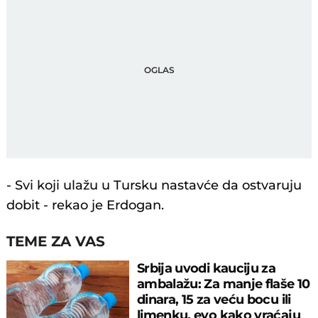
- Svi koji ulažu u Tursku nastavće da ostvaruju
dobit - rekao je Erdogan.
TEME ZA VAS
Srbija uvodi kauciju za
ambalažu: Za manje flaše 10
dinara, 15 za veću bocu ili
limenku, evo kako vraćaju