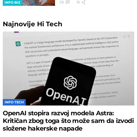
28
16
INFO BIZ
Najnovije
Hi Tech
INFO TECH
OpenAI stopira razvoj modela Astra:
Kritičan zbog toga što može sam da izvodi
složene hakerske napade