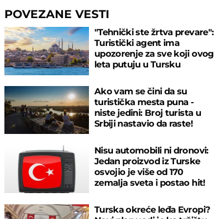
POVEZANE VESTI
"Tehnički ste žrtva prevare":
Turistički agent ima
upozorenje za sve koji ovog
leta putuju u Tursku
Ako vam se čini da su
turistička mesta puna -
niste jedini: Broj turista u
Srbiji nastavio da raste!
Nisu automobili ni dronovi:
Jedan proizvod iz Turske
osvojio je više od 170
zemalja sveta i postao hit!
Turska okreće leđa Evropi?