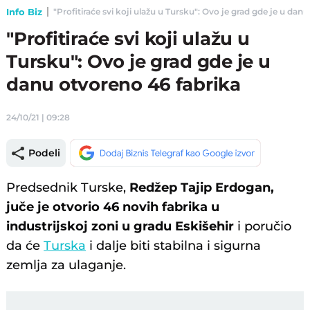
Info Biz
"Profitiraće svi koji ulažu u Tursku": Ovo je grad gde je u danu
"Profitiraće svi koji ulažu u
Tursku": Ovo je grad gde je u
danu otvoreno 46 fabrika
24/10/21 | 09:28
Podeli
Predsednik Turske,
Redžep Tajip Erdogan,
juče je otvorio 46 novih fabrika u
industrijskoj zoni u gradu Eskišehir
i poručio
da će
Turska
i dalje biti stabilna i sigurna
zemlja za ulaganje.