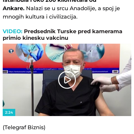
Istanbula i oko 200 kilometara od
Ankare.
Nalazi se u srcu Anadolije, a spoj je
mnogih kultura i civilizacija.
VIDEO:
Predsednik Turske pred kamerama
primio kinesku vakcinu
Play
Video
2:24
(Telegraf Biznis)