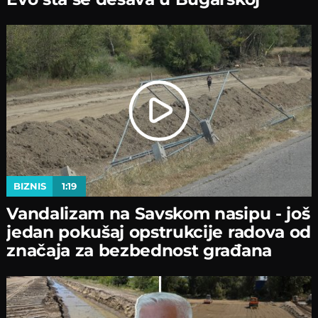
BIZNIS
1:19
Vandalizam na Savskom nasipu - јoš
јedan pokušaј opstrukciјe radova od
značaјa za bezbednost građana