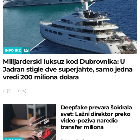
INFO BIZ
Milijarderski luksuz kod Dubrovnika: U
Jadran stigle dve superjahte, samo jedna
vredi 200 miliona dolara
0
0
Deepfake prevara šokirala
svet: Lažni direktor preko
video-poziva naredio
transfer miliona