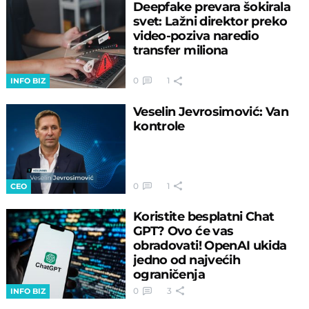
Deepfake prevara šokirala
svet: Lažni direktor preko
video-poziva naredio
transfer miliona
0
1
INFO BIZ
Veselin Jevrosimović: Van
kontrole
0
1
CEO
Koristite besplatni Chat
GPT? Ovo će vas
obradovati! OpenAI ukida
jedno od najvećih
ograničenja
0
3
INFO BIZ