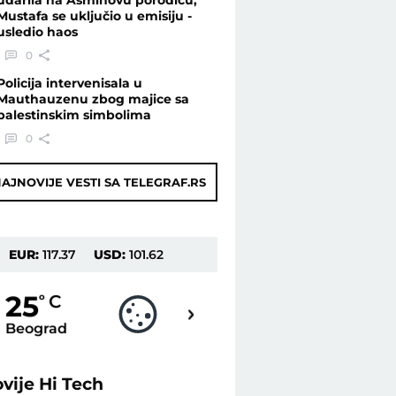
Mustafa se uključio u emisiju -
usledio haos
0
Policija intervenisala u
Mauthauzenu zbog majice sa
palestinskim simbolima
0
AJNOVIJE VESTI SA TELEGRAF.RS
EUR:
117.37
USD:
101.62
23
25
o
C
o
C
Beograd
Novi Sad
ovije
Hi Tech