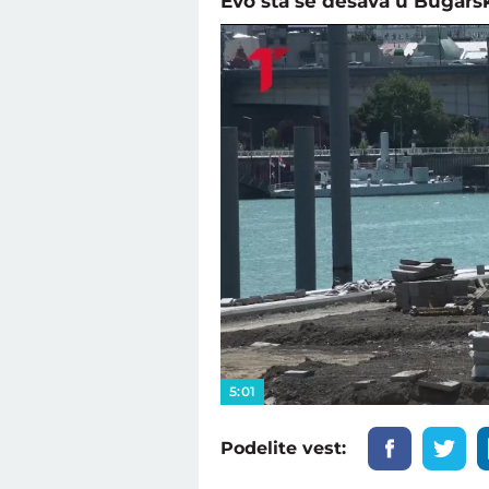
Evo šta se dešava u Bugars
5:01
Podelite vest: