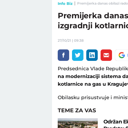
Info Biz
Premijerka danas obilazi radov
Premijerka danas
izgradnji kotlarn
27/10/21 | 09:38
Predsednica Vlade Republik
na modernizaciji sistema da
kotlarnice na gas u Kraguj
Obilasku prisustvuje i minist
TEME ZA VAS
Održan Ek