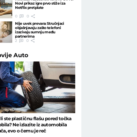
Novi prikaz igre prvo stiže iza
Netflix pretplate
0
0
Nije uvek prevara: Stručnjaci
objašnjavaju zašto telefoni
izazivaju sumnju među
partnerima
2
0
ovije
Auto
li ste plastičnu flašu pored točka
ila? Ne izlazite iz automobila
uča, evo o čemu je reč