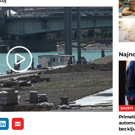
koj
Najn
Play
Video
SAVETI
Primeti
automob
bez klj