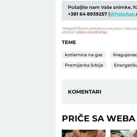
Pošaljite nam Vaše snimke, fot
+381 64 8939257
(
WhatsApp
Telegraf Biznis zadržava sva prava nad s
stranici
Uslovi korišćenja
.
TEME
kotlarnica na gas
Kragujeva
Premijerka Srbije
Energetik
KOMENTARI
PRIČE SA WEBA