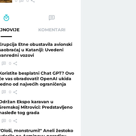
0
0
JNOVIJE
KOMENTARI
Erupcija Etne obustavila avionski
saobraćaj u Kataniji: Uvedeni
vanredni vozovi
0
Koristite besplatni Chat GPT? Ovo
će vas obradovati! OpenAI ukida
jedno od najvećih ograničenja
0
Održan Ekspo karavan u
Sremskoj Mitrovici: Predstavljeno
nasleđe tog grada
0
"Ološi, monstrumi!" Aneli žestoko
udarila na Asminovu porodicu,