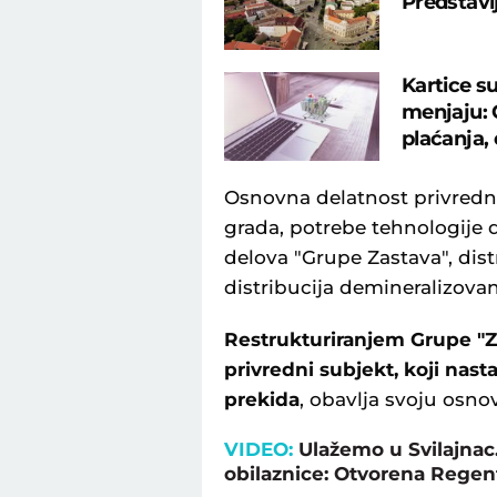
Predstavl
Kartice su
menjaju: 
plaćanja, 
Osnovna delatnost privred
grada, potrebe tehnologije 
delova "Grupe Zastava", dist
distribucija demineralizova
Restrukturiranjem Grupe "Z
privredni subjekt, koji nast
prekida
, obavlja svoju osno
VIDEO:
Ulažemo u Svilajnac.
obilaznice: Otvorena Regen