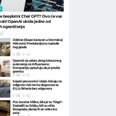
Z
te besplatni Chat GPT? Ovo će vas
ati! OpenAI ukida jedno od
h ograničenja
Održan Ekspo karavan u Sremskoj
Mitrovici: Predstavljeno nasleđe
tog grada
0
0
OpenAI na udaru zbog luksuznog
putovanja za influensere:
Kompaniju optužuju da je prešla
granicu
0
0
Srpski prevoznici i dalje čekaju na
odgovor: Još nema dogovora sa
EU, iz Brisela bez odgovora
0
0
Pre čuvene Milke, bila je tu "Olga":
Zasladili su Srbiju, bili su elita
Beograda, danas ih se retko ko
seća