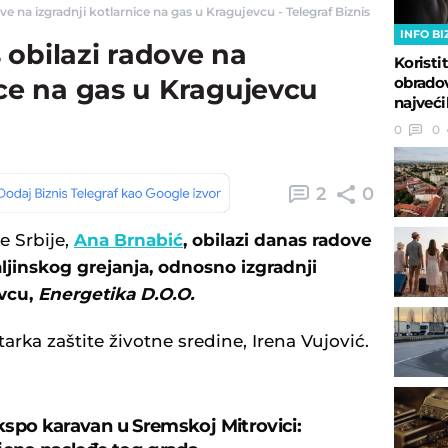
e na izgradnji kotlarnice na gas u Kragujevcu - Telegraf Biznis
INFO BI
 obilazi radove na
Koristi
obradov
ice na gas u Kragujevcu
najveći
0
0
2
0
e Srbije,
Ana Brnabić
, obilazi danas radove
ljinskog grejanja, odnosno izgradnji
evcu,
Energetika D.O.O.
arka zaštite životne sredine, Irena Vujović.
spo karavan u Sremskoj Mitrovici: