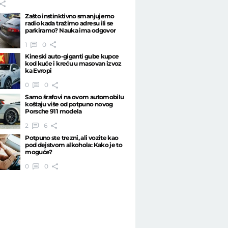
Zašto instinktivno smanjujemo
radio kada tražimo adresu ili se
parkiramo? Nauka ima odgovor
1
0
Kineski auto-giganti gube kupce
kod kuće i kreću u masovan izvoz
ka Evropi
0
0
Samo šrafovi na ovom automobilu
koštaju više od potpuno novog
Porsche 911 modela
2
6
Potpuno ste trezni, ali vozite kao
pod dejstvom alkohola: Kako je to
moguće?
0
0