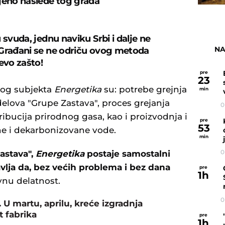
jeno nasleđe tog grada
 svuda, jednu naviku Srbi i dalje ne
NA
Građani se ne odriču ovog metoda
evo zašto!
pre
23
nog subjekta
Energetika
su: potrebe grejnja
min
delova "Grupe Zastava", proces grejanja
0
ribucija prirodnog gasa, kao i proizvodnja i
pre
53
ne i dekarbonizovane vode.
min
0
astava",
Energetika
postaje samostalni
avlja da, bez većih problema i bez dana
pre
1
h
vnu delatnost.
0
 U martu, aprilu, kreće izgradnja
t fabrika
pre
1
h