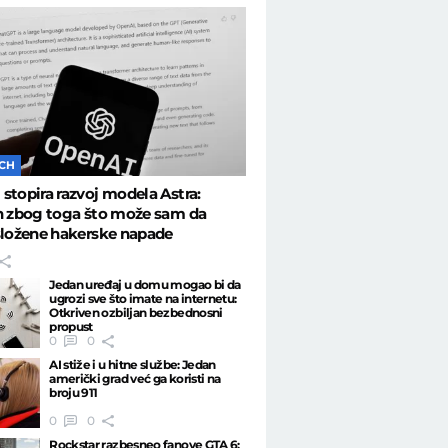
ECH
stopira razvoj modela Astra:
n zbog toga što može sam da
složene hakerske napade
Jedan uređaj u domu mogao bi da
ugrozi sve što imate na internetu:
Otkriven ozbiljan bezbednosni
propust
0
0
AI stiže i u hitne službe: Jedan
američki grad već ga koristi na
broju 911
0
0
Rockstar razbesneo fanove GTA 6: