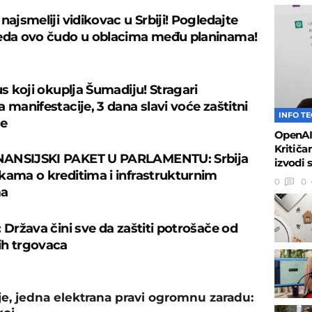
najsmeliji vidikovac u Srbiji! Pogledajte
eda ovo čudo u oblacima među planinama!
us koji okuplja Šumadiju! Stragari
 manifestacije, 3 dana slavi voće zaštitni
INFO T
je
OpenAI 
Kritiča
ANSIJSKI PAKET U PARLAMENTU: Srbija
izvodi 
kama o kreditima i infrastrukturnim
0
0
ma
 Država čini sve da zaštiti potrošače od
ih trgovaca
, jedna elektrana pravi ogromnu zaradu: