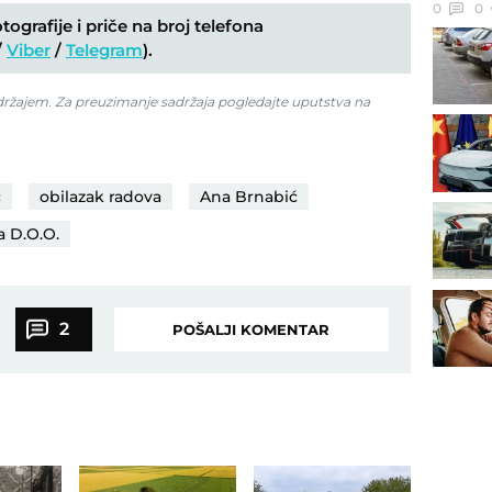
0
0
ografije i priče na broj telefona
/
Viber
/
Telegram
).
adržajem. Za preuzimanje sadržaja pogledajte uputstva na
c
obilazak radova
Ana Brnabić
a D.O.O.
2
POŠALJI KOMENTAR