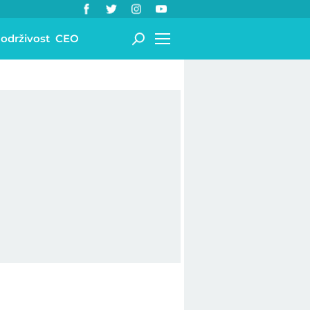
 održivost
CEO