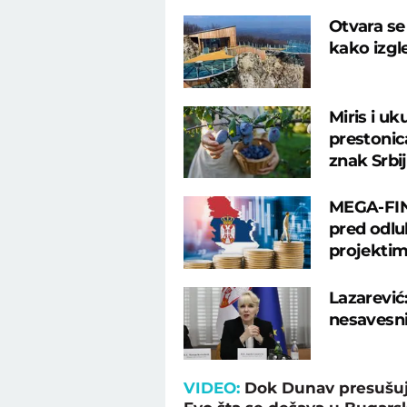
Otvara se 
kako izgl
Miris i uk
prestonica
znak Srbi
MEGA-FIN
pred odlu
projekti
Lazarević:
nesavesn
VIDEO:
Dok Dunav presušuje