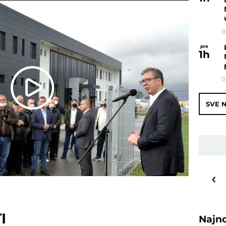
0
pre
1
h
0
Play
SVE N
Video
20
o
C
Priština
I
Najn