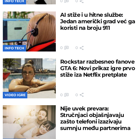
0
0
INFO TECH
AI stiže i u hitne službe:
Jedan američki grad već ga
koristi na broju 911
0
0
INFO TECH
Rockstar razbesneo fanove
GTA 6: Novi prikaz igre prvo
stiže iza Netflix pretplate
0
0
VIDEO IGRE
Nije uvek prevara:
Stručnjaci objašnjavaju
zašto telefoni izazivaju
sumnju među partnerima