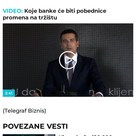
VIDEO:
Koje banke će biti pobednice
promena na tržištu
Play
Video
2:41
(Telegraf Biznis)
POVEZANE VESTI