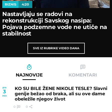
BIZNIS
4:20
Nastavljaјu se radovi na
rekonstrukciјi Savskog nasipa:
Poјava podzemne vode ne utiče na
stabilnost
SVE IZ RUBRIKE VIDEO DANA
NAJNOVIJE
KOMENTARI
KO SU BILE ŽENE NIKOLE TESLE? Slavni
pre
3
genije bežao od braka, ali su ove dame
min
obeležile njegov život
0
0