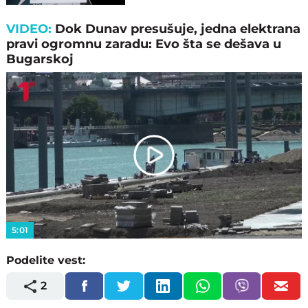
se!"
VIDEO:
Dok Dunav presušuje, jedna elektrana
pravi ogromnu zaradu: Evo šta se dešava u
Bugarskoj
Play
Video
5:01
Podelite vest:
2