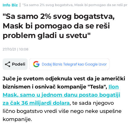
Info Biz
"Sa samo 2% svog bogatstva, Mask bi pomogao da se reši probl
"Sa samo 2% svog bogatstva,
Mask bi pomogao da se reši
problem gladi u svetu"
27/10/21 | 10:08
Podeli
Juče je svetom odjeknula vest da je američki
biznismen i osnivač kompanije "Tesla",
Ilon
Mask, samo u jednom danu postao bogatiji
za čak 36 milijardi dolara
, te sada njegovo
lično bogatstvo vredi više nego neke uspešne
kompanije.