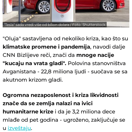
"Tesla" sada vredi više od bilion dolara / Foto: Shutterstock
"Oluja" sastavljena od nekoliko kriza, kao što su
klimatske promene i pandemija
, navodi dalje
CNN Bizlijeve reči, znači da
mnoge nacije
"kucaju na vrata gladi".
Polovina stanovništva
Avganistana - 22,8 miliona ljudi - suočava se sa
akutnom krizom gladi.
Ogromna nezaposlenost i kriza likvidnosti
znače da se zemlja nalazi na ivici
humanitarne krize
i da je 3,2 miliona dece
mlađe od pet godina - ugroženo, zaključuje se
u
izveštaju
.