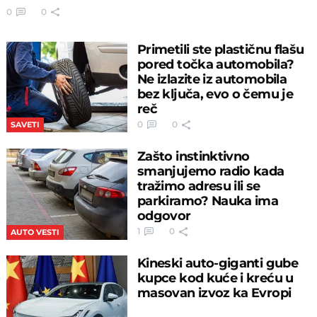
0
0
Primetili ste plastičnu flašu
pored točka automobila?
Ne izlazite iz automobila
bez ključa, evo o čemu je
reč
0
0
SAVETI
Zašto instinktivno
smanjujemo radio kada
tražimo adresu ili se
parkiramo? Nauka ima
odgovor
1
0
AUTO VESTI
Kineski auto-giganti gube
kupce kod kuće i kreću u
masovan izvoz ka Evropi