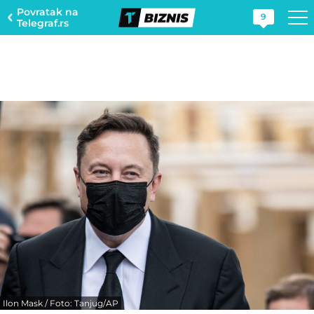
Povratak na
9
Telegraf.rs
Ilon Mask / Foto: Tanjug/AP