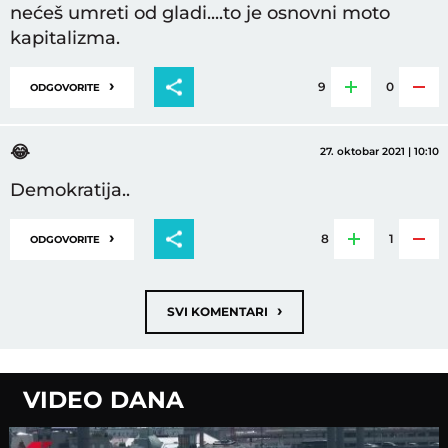
nećeš umreti od gladi....to je osnovni moto
kapitalizma.
›
9
0
ODGOVORITE
😂
27. oktobar 2021 | 10:10
Demokratija..
›
8
1
ODGOVORITE
›
SVI KOMENTARI
VIDEO DANA