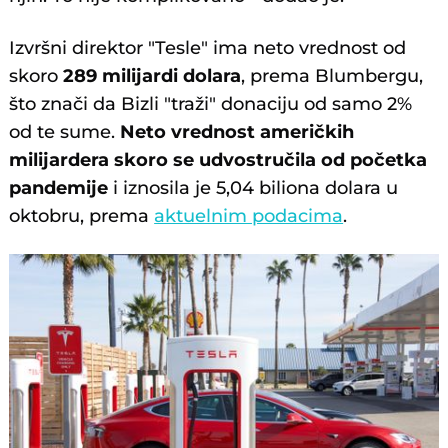
Izvršni direktor "Tesle" ima neto vrednost od
skoro
289 milijardi dolara
, prema Blumbergu,
što znači da Bizli "traži" donaciju od samo 2%
od te sume.
Neto vrednost američkih
milijardera skoro se udvostručila od početka
pandemije
i iznosila je 5,04 biliona dolara u
oktobru, prema
aktuelnim podacima
.