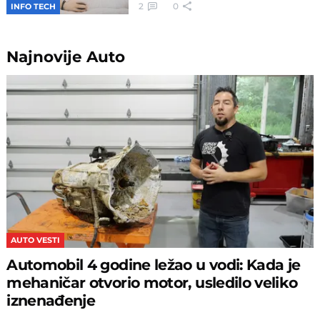
2
0
INFO TECH
Najnovije
Auto
AUTO VESTI
Automobil 4 godine ležao u vodi: Kada je
mehaničar otvorio motor, usledilo veliko
iznenađenje