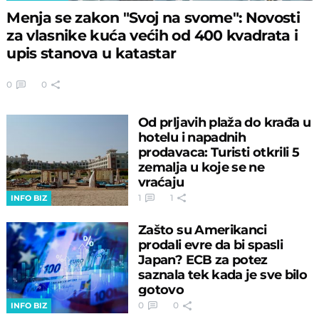
Menja se zakon "Svoj na svome": Novosti
za vlasnike kuća većih od 400 kvadrata i
upis stanova u katastar
0
0
Od prljavih plaža do krađa u
hotelu i napadnih
prodavaca: Turisti otkrili 5
zemalja u koje se ne
vraćaju
1
1
INFO BIZ
Zašto su Amerikanci
prodali evre da bi spasli
Japan? ECB za potez
saznala tek kada je sve bilo
gotovo
0
0
INFO BIZ