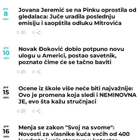
Jovana Jeremić se na Pinku oprostila od
pre
8
gledalaca: Juče uradila poslednju
min
emisiju i saopštila odluku Mitrovića
0
0
Novak Đoković dobio potpuno novu
pre
10
ulogu u Americi, postao savetnik,
min
poznato čime će se tačno baviti
0
0
Ocene iz škole više neće biti najvažnije:
pre
15
Ovo je promena koja sledi i NEMINOVNA
min
JE, evo šta kažu stručnjaci
0
0
Menja se zakon "Svoj na svome":
pre
16
Novosti za vlasnike kuća većih od 400
min