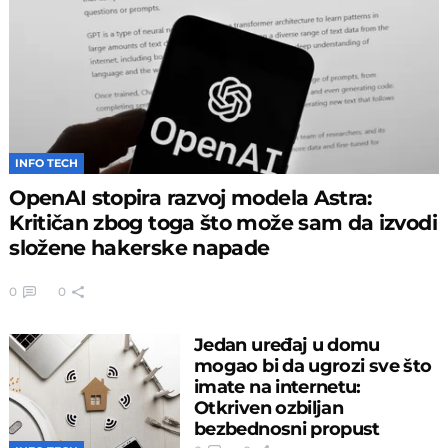
INFO TECH
OpenAI stopira razvoj modela Astra:
Kritičan zbog toga što može sam da izvodi
složene hakerske napade
0
0
Jedan uređaj u domu
mogao bi da ugrozi sve što
imate na internetu:
Otkriven ozbiljan
bezbednosni propust