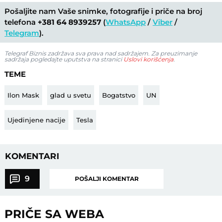
Pošaljite nam Vaše snimke, fotografije i priče na broj
telefona
+381 64 8939257
(
WhatsApp
/
Viber
/
Telegram
).
Telegraf Biznis zadržava sva prava nad sadržajem. Za preuzimanje
sadržaja pogledajte uputstva na stranici
Uslovi korišćenja
.
TEME
Ilon Mask
glad u svetu
Bogatstvo
UN
Ujedinjene nacije
Tesla
KOMENTARI
9
POŠALJI KOMENTAR
PRIČE SA WEBA