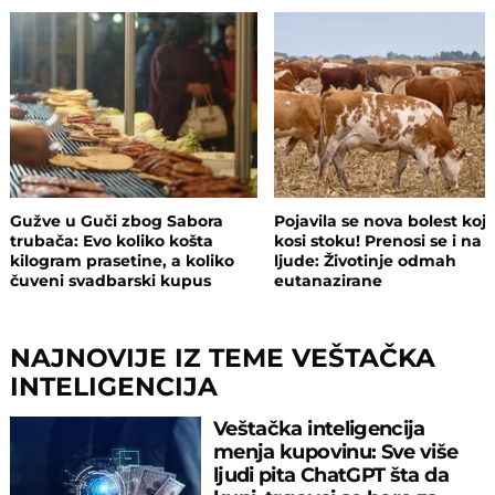
Gužve u Guči zbog Sabora
Pojavila se nova bolest koj
trubača: Evo koliko košta
kosi stoku! Prenosi se i na
kilogram prasetine, a koliko
ljude: Životinje odmah
čuveni svadbarski kupus
eutanazirane
NAJNOVIJE IZ TEME VEŠTAČKA
INTELIGENCIJA
Veštačka inteligencija
menja kupovinu: Sve više
ljudi pita ChatGPT šta da