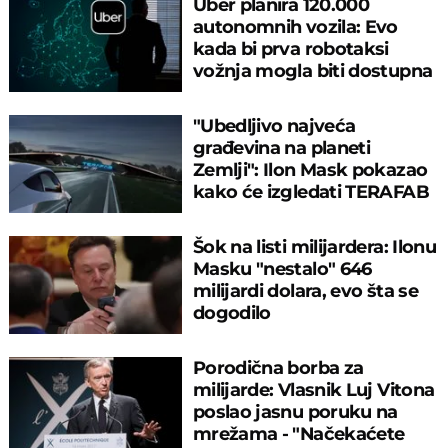
Uber planira 120.000
autonomnih vozila: Evo
kada bi prva robotaksi
vožnja mogla biti dostupna
"Ubedljivo najveća
građevina na planeti
Zemlji": Ilon Mask pokazao
kako će izgledati TERAFAB
Šok na listi milijardera: Ilonu
Masku "nestalo" 646
milijardi dolara, evo šta se
dogodilo
Porodična borba za
milijarde: Vlasnik Luj Vitona
poslao jasnu poruku na
mrežama - "Načekaćete