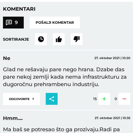
KOMENTARI
9
POŠALJI KOMENTAR
SORTIRANJE
Ne
27. oktobar 2021 | 10:20
Glad ne rešavaju pare nego hrana. Dzabe das
pare nekoj zemlji kada nema infrastrukturu za
dugoročnu prehrambenu industriju.
›
15
0
ODGOVORITE
Hmm....
27. oktobar 2021 | 10:35
Ma baš se potresao što ga prozivaju.Radi pa