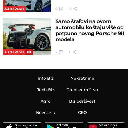
0
0
AUTO VESTI
Samo šrafovi na ovom
automobilu koštaju više od
potpuno novog Porsche 911
modela
2
6
AUTO VESTI
Info Biz
Nekretnine
Tech Biz
Preduzetništvo
Agro
Biz održivost
Novčanik
CEO