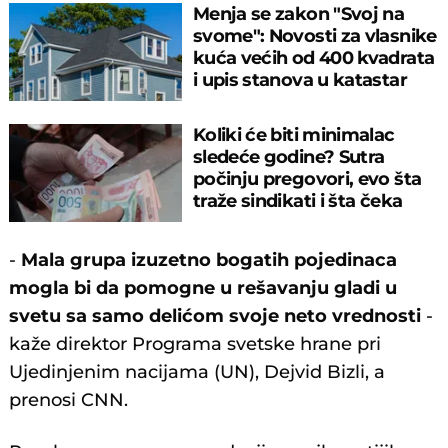
Menja se zakon "Svoj na
svome": Novosti za vlasnike
kuća većih od 400 kvadrata
i upis stanova u katastar
Koliki će biti minimalac
sledeće godine? Sutra
počinju pregovori, evo šta
traže sindikati i šta čeka
radnike
-
Mala grupa izuzetno bogatih pojedinaca
mogla bi da pomogne u rešavanju gladi u
svetu sa samo delićom svoje neto vrednosti
-
kaže direktor Programa svetske hrane pri
Ujedinjenim nacijama (UN), Dejvid Bizli, a
prenosi CNN.