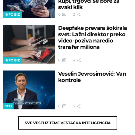
kupi, trgovci se bore za
svaki klik
0
2
INFO BIZ
Deepfake prevara šokirala
svet: Lažni direktor preko
video-poziva naredio
transfer miliona
0
4
INFO BIZ
Veselin Jevrosimović: Van
kontrole
0
3
CEO
SVE VESTI IZ TEME
VEŠTAČKA INTELIGENCIJA