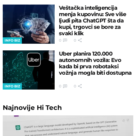
Veštačka inteligencija
menja kupovinu: Sve više
ljudi pita ChatGPT šta da
kupi, trgovci se bore za
svaki klik
0
0
INFO BIZ
Uber planira 120.000
autonomnih vozila: Evo
kada bi prva robotaksi
vožnja mogla biti dostupna
0
0
INFO BIZ
Najnovije
Hi Tech