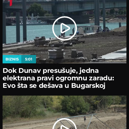
BIZNIS
5:01
Dok Dunav presušuje, jedna
elektrana pravi ogromnu zaradu:
Evo šta se dešava u Bugarskoj