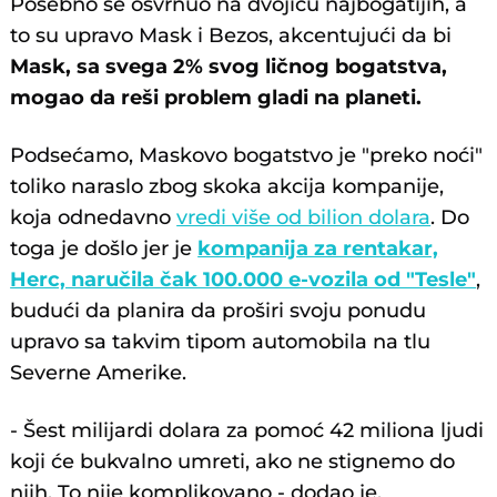
Posebno se osvrnuo na dvojicu najbogatijih, a
to su upravo Mask i Bezos, akcentujući da bi
Mask, sa svega 2% svog ličnog bogatstva,
mogao da reši problem gladi na planeti.
Podsećamo, Maskovo bogatstvo je "preko noći"
toliko naraslo zbog skoka akcija kompanije,
koja odnedavno
vredi više od bilion dolara
. Do
toga je došlo jer je
kompanija za rentakar,
Herc, naručila čak 100.000 e-vozila od "Tesle"
,
budući da planira da proširi svoju ponudu
upravo sa takvim tipom automobila na tlu
Severne Amerike.
- Šest milijardi dolara za pomoć 42 miliona ljudi
koji će bukvalno umreti, ako ne stignemo do
njih. To nije komplikovano - dodao je.