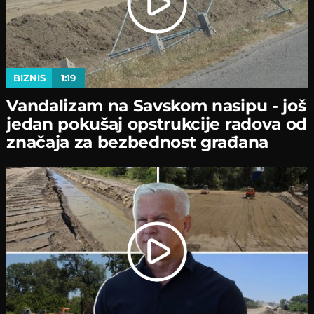
BIZNIS
1:19
Vandalizam na Savskom nasipu - јoš
јedan pokušaј opstrukciјe radova od
značaјa za bezbednost građana