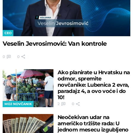
CEO
Veselin Jevrosimović: Van kontrole
0
0
Ako planirate u Hrvatsku na
odmor, spremite
novčanike: Lubenica 2 evra,
paradajz 4, a ovo voće i do
10!
2
0
MOJ NOVČANIK
Neočekivan udar na
američko tržište rada: U
jednom mesecu izgubljeno