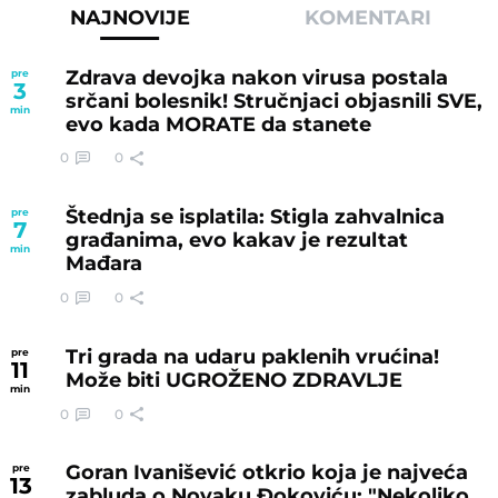
NAJNOVIJE
KOMENTARI
Zdrava devojka nakon virusa postala
pre
3
srčani bolesnik! Stručnjaci objasnili SVE,
min
evo kada MORATE da stanete
0
0
Štednja se isplatila: Stigla zahvalnica
pre
7
građanima, evo kakav je rezultat
min
Mađara
0
0
Tri grada na udaru paklenih vrućina!
pre
11
Može biti UGROŽENO ZDRAVLJE
min
0
0
Goran Ivanišević otkrio koja je najveća
pre
13
zabluda o Novaku Đokoviću: "Nekoliko