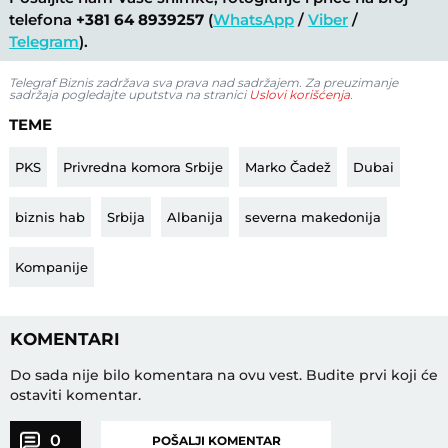
telefona
+381 64 8939257
(
WhatsApp
/
Viber
/
Telegram
).
Telegraf Biznis zadržava sva prava nad sadržajem. Za preuzimanje
sadržaja pogledajte uputstva na stranici
Uslovi korišćenja
.
TEME
PKS
Privredna komora Srbije
Marko Čadež
Dubai
biznis hab
Srbija
Albanija
severna makedonija
Kompanije
KOMENTARI
Do sada nije bilo komentara na ovu vest.
Budite prvi koji će
ostaviti komentar.
0
POŠALJI KOMENTAR