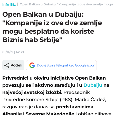
Info Biz
Open Balkan u Dubaiju: "Kompanije iz ove dve zemlje mogu besp
Open Balkan u Dubaiju:
"Kompanije iz ove dve zemlje
mogu besplatno da koriste
Biznis hab Srbije"
01/11/21 | 14:38
Podeli
Privrednici u okviru Inicijative Open Balkan
povezuju se i aktivno sarađuju i u
Dubaiju
na
najvećoj svetskoj izložbi
. Predsednik
Privredne komore Srbije (PKS), Marko Čadež,
razgovarao je danas sa
predstavnicima
Albanije i Severne Makedonije
i obišao njihove