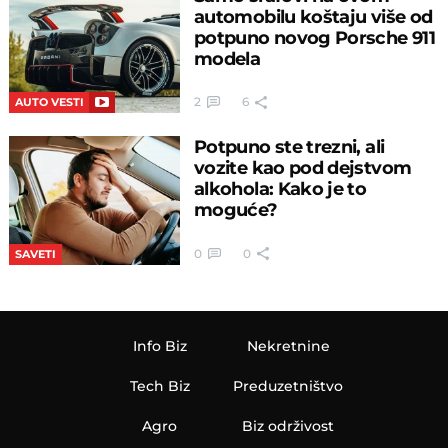
automobilu koštaju više od
potpuno novog Porsche 911
modela
2
6
AUTO VESTI
Potpuno ste trezni, ali
vozite kao pod dejstvom
alkohola: Kako je to
moguće?
0
0
SAVETI
Info Biz
Nekretnine
Tech Biz
Preduzetništvo
Agro
Biz održivost