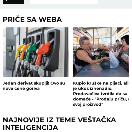
PRIČE SA WEBA
Jedan derivat skuplji! Ovo su
Kupio kruške na pijaci, ali 
nove cene goriva
je ukus iznenadio:
Prodavačica tvrdila da su
domaće - "Prodaju priču, a
svoj proizvod"
NAJNOVIJE IZ TEME VEŠTAČKA
INTELIGENCIJA