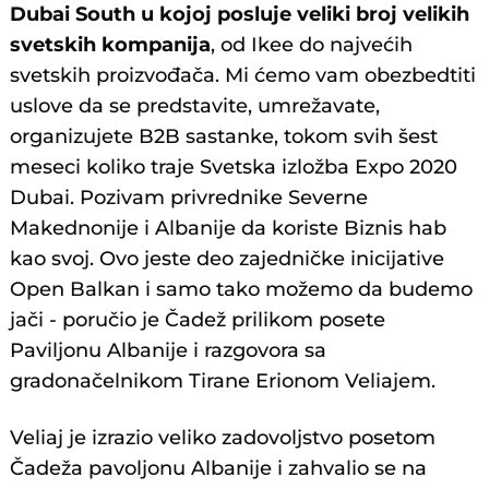
Dubai South u kojoj posluje veliki broj velikih
svetskih kompanija
, od Ikee do najvećih
svetskih proizvođača. Mi ćemo vam obezbedtiti
uslove da se predstavite, umrežavate,
organizujete B2B sastanke, tokom svih šest
meseci koliko traje Svetska izložba Expo 2020
Dubai. Pozivam privrednike Severne
Makednonije i Albanije da koriste Biznis hab
kao svoj. Ovo jeste deo zajedničke inicijative
Open Balkan i samo tako možemo da budemo
jači - poručio je Čadež prilikom posete
Paviljonu Albanije i razgovora sa
gradonačelnikom Tirane Erionom Veliajem.
Veliaj je izrazio veliko zadovoljstvo posetom
Čadeža pavoljonu Albanije i zahvalio se na