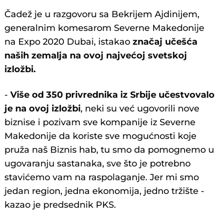
Čadež je u razgovoru sa Bekrijem Ajdinijem,
generalnim komesarom Severne Makedonije
na Expo 2020 Dubai, istakao
značaj učešća
naših zemalja na ovoj najvećoj svetskoj
izložbi.
-
Više od 350 privrednika iz Srbije učestvovalo
je na ovoj izložbi
, neki su već ugovorili nove
biznise i pozivam sve kompanije iz Severne
Makedonije da koriste sve mogućnosti koje
pruža naš Biznis hab, tu smo da pomognemo u
ugovaranju sastanaka, sve što je potrebno
stavićemo vam na raspolaganje. Jer mi smo
jedan region, jedna ekonomija, jedno tržište -
kazao je predsednik PKS.