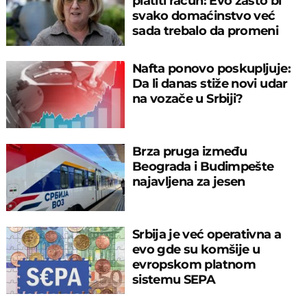
platiti račun: Evo zašto bi
svako domaćinstvo već
sada trebalo da promeni
navike!
Nafta ponovo poskupljuje:
Da li danas stiže novi udar
na vozače u Srbiji?
Brza pruga između
Beograda i Budimpešte
najavljena za jesen
Srbija je već operativna a
evo gde su komšije u
evropskom platnom
sistemu SEPA