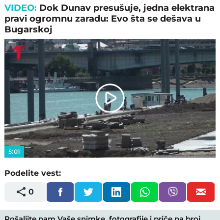
VIDEO:
Dok Dunav presušuje, jedna elektrana
pravi ogromnu zaradu: Evo šta se dešava u
Bugarskoj
Play
Video
5:01
Podelite vest:
0
Pošaljite nam Vaše snimke, fotografije i priče na broj