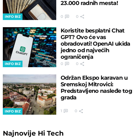
23.000 radnih mesta!
0
0
INFO BIZ
Koristite besplatni Chat
GPT? Ovo će vas
obradovati! OpenAI ukida
jedno od najvećih
ograničenja
0
0
INFO BIZ
Održan Ekspo karavan u
Sremskoj Mitrovici:
Predstavljeno nasleđe tog
grada
1
0
INFO BIZ
Najnovije
Hi Tech