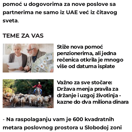
pomoć u dogovorima za nove poslove sa
partnerima ne samo iz UAE već iz čitavog
sveta
.
TEME ZA VAS
Stiže nova pomoć
penzionerima, ali jedna
rečenica otkrila je mnogo
više od datuma isplate
Važno za sve stočare:
Država menja pravila za
držanje i uzgoj životinja -
kazne do dva miliona dinara
-
Na raspolaganju vam je 600 kvadratnih
metara poslovnog prostora u Slobodoj zoni