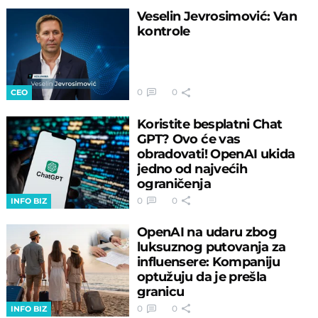
Veselin Jevrosimović: Van
kontrole
0
0
CEO
Koristite besplatni Chat
GPT? Ovo će vas
obradovati! OpenAI ukida
jedno od najvećih
ograničenja
0
0
INFO BIZ
OpenAI na udaru zbog
luksuznog putovanja za
influensere: Kompaniju
optužuju da je prešla
granicu
0
0
INFO BIZ