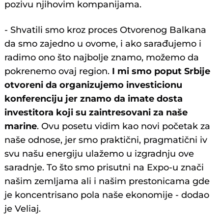
pozivu njihovim kompanijama.
- Shvatili smo kroz proces Otvorenog Balkana
da smo zajedno u ovome, i ako sarađujemo i
radimo ono što najbolje znamo, možemo da
pokrenemo ovaj region.
I mi smo poput Srbije
otvoreni da organizujemo investicionu
konferenciju jer znamo da imate dosta
investitora koji su zaintresovani za naše
marine
. Ovu posetu vidim kao novi početak za
naše odnose, jer smo praktični, pragmatični iv
svu našu energiju ulažemo u izgradnju ove
saradnje. To što smo prisutni na Expo-u znači
našim zemljama ali i našim prestonicama gde
je koncentrisano pola naše ekonomije - dodao
je Veliaj.