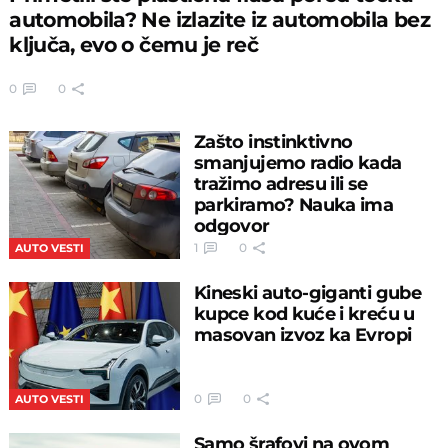
automobila? Ne izlazite iz automobila bez
ključa, evo o čemu je reč
0
0
Zašto instinktivno
smanjujemo radio kada
tražimo adresu ili se
parkiramo? Nauka ima
odgovor
1
0
AUTO VESTI
Kineski auto-giganti gube
kupce kod kuće i kreću u
masovan izvoz ka Evropi
0
0
AUTO VESTI
Samo šrafovi na ovom