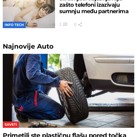
zašto telefoni izazivaju
sumnju među partnerima
2
0
INFO TECH
Najnovije
Auto
SAVETI
Primetili ste plastičnu flašu pored točka