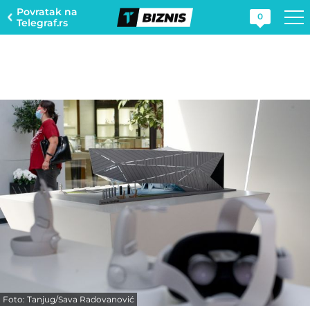
Povratak na
0
Telegraf.rs
Foto: Tanjug/Sava Radovanović