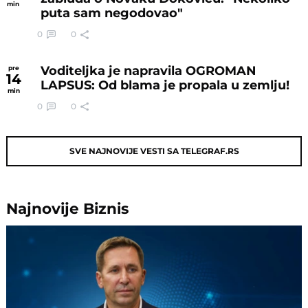
min
puta sam negodovao"
0
0
Voditeljka je napravila OGROMAN
pre
14
LAPSUS: Od blama je propala u zemlju!
min
0
0
SVE NAJNOVIJE VESTI SA TELEGRAF.RS
Najnovije
Biznis