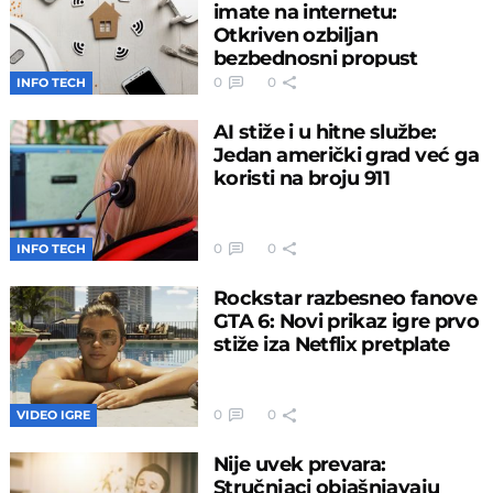
imate na internetu:
Otkriven ozbiljan
bezbednosni propust
0
0
INFO TECH
AI stiže i u hitne službe:
Jedan američki grad već ga
koristi na broju 911
0
0
INFO TECH
Rockstar razbesneo fanove
GTA 6: Novi prikaz igre prvo
stiže iza Netflix pretplate
0
0
VIDEO IGRE
Nije uvek prevara:
Stručnjaci objašnjavaju