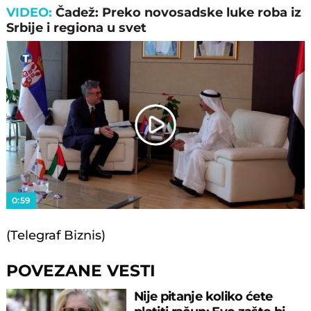
VIDEO:
Čadež: Preko novosadske luke roba iz
Srbije i regiona u svet
Play
Video
0:59
(Telegraf Biznis)
POVEZANE VESTI
Nije pitanje koliko ćete