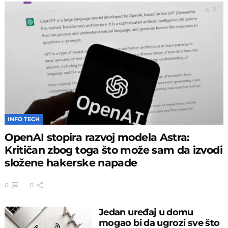
INFO TECH
OpenAI stopira razvoj modela Astra:
Kritičan zbog toga što može sam da izvodi
složene hakerske napade
0
0
Jedan uređaj u domu
mogao bi da ugrozi sve što