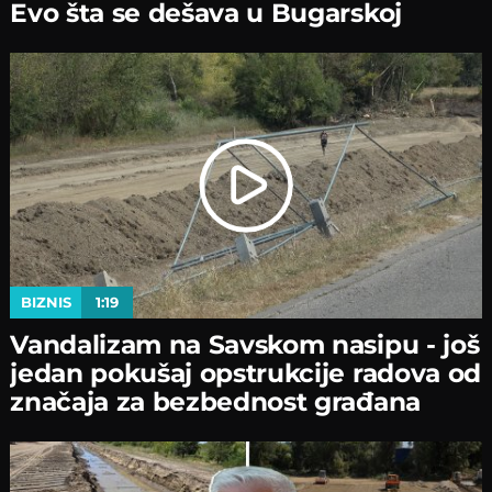
Evo šta se dešava u Bugarskoj
BIZNIS
1:19
Vandalizam na Savskom nasipu - јoš
јedan pokušaј opstrukciјe radova od
značaјa za bezbednost građana