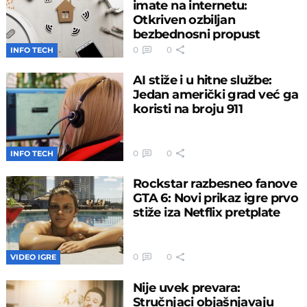
imate na internetu:
Otkriven ozbiljan
bezbednosni propust
0
0
INFO TECH
AI stiže i u hitne službe:
Jedan američki grad već ga
koristi na broju 911
0
0
INFO TECH
Rockstar razbesneo fanove
GTA 6: Novi prikaz igre prvo
stiže iza Netflix pretplate
0
0
VIDEO IGRE
Nije uvek prevara:
Stručnjaci objašnjavaju