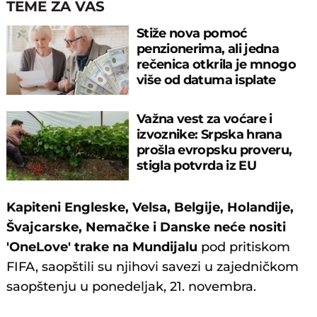
TEME ZA VAS
Stiže nova pomoć
penzionerima, ali jedna
rečenica otkrila je mnogo
više od datuma isplate
Važna vest za voćare i
izvoznike: Srpska hrana
prošla evropsku proveru,
stigla potvrda iz EU
Kapiteni Engleske, Velsa, Belgije, Holandije,
Švajcarske, Nemačke i Danske neće nositi
'OneLove' trake na Mundijalu
pod pritiskom
FIFA, saopštili su njihovi savezi u zajedničkom
saopštenju u ponedeljak, 21. novembra.