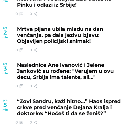
min
Pinku i odlazi iz Srbije!
0
0
Mrtva pijana ubila mladu na dan
pre
2
venčanja, pa dala jezivu izjavu:
min
Objavljen policijski snimak!
0
0
Naslednice Ane Ivanović i Jelene
pre
3
Janković su rođene: "Verujem u ovu
min
decu, Srbija ima talente, ali..."
0
0
“Zovi Sandru, kaži hitno…” Haos ispred
pre
5
crkve pred venčanje Dejana Kralja i
min
doktorke: “Hoćeš ti da se ženiš?”
0
0