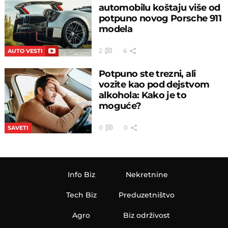
automobilu koštaju više od
potpuno novog Porsche 911
modela
2
6
AUTO VESTI
Potpuno ste trezni, ali
vozite kao pod dejstvom
alkohola: Kako je to
moguće?
0
0
SAVETI
Info Biz
Nekretnine
Tech Biz
Preduzetništvo
Agro
Biz održivost