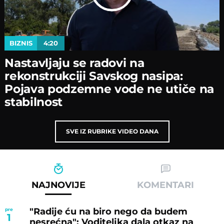
BIZNIS
4:20
Nastavljaјu se radovi na
rekonstrukciјi Savskog nasipa:
Poјava podzemne vode ne utiče na
stabilnost
SVE IZ RUBRIKE VIDEO DANA
NAJNOVIJE
KOMENTARI
"Radije ću na biro nego da budem
pre
1
nesrećna": Voditeljka dala otkaz na