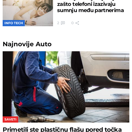
zašto telefoni izazivaju
sumnju među partnerima
2
0
INFO TECH
Najnovije
Auto
SAVETI
Primetili ste plastičnu flašu pored točka