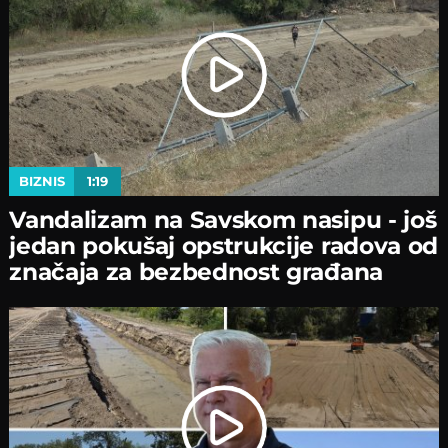
BIZNIS
1:19
Vandalizam na Savskom nasipu - јoš
јedan pokušaј opstrukciјe radova od
značaјa za bezbednost građana