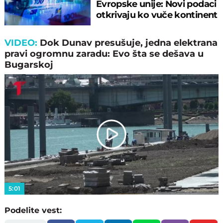
Evropske unije: Novi podaci
otkrivaju ko vuče kontinent
napred!
VIDEO:
Dok Dunav presušuje, jedna elektrana
pravi ogromnu zaradu: Evo šta se dešava u
Bugarskoj
Play
Video
5:01
Podelite vest: