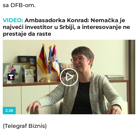
sa DFB-om.
VIDEO:
Ambasadorka Konrad: Nemačka je
najveći investitor u Srbiji, a interesovanje ne
prestaje da raste
Play
Video
2:28
(Telegraf Biznis)