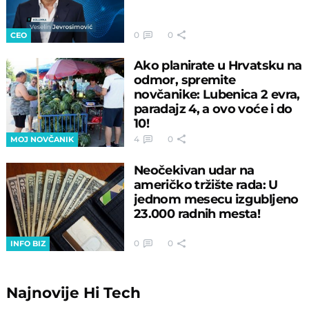
0
0
CEO
Ako planirate u Hrvatsku na
odmor, spremite
novčanike: Lubenica 2 evra,
paradajz 4, a ovo voće i do
10!
4
0
MOJ NOVČANIK
Neočekivan udar na
američko tržište rada: U
jednom mesecu izgubljeno
23.000 radnih mesta!
0
0
INFO BIZ
Najnovije
Hi Tech