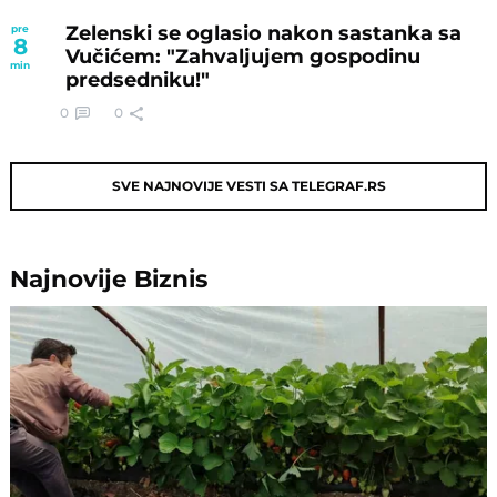
Zelenski se oglasio nakon sastanka sa
pre
8
Vučićem: "Zahvaljujem gospodinu
min
predsedniku!"
0
0
SVE NAJNOVIJE VESTI SA TELEGRAF.RS
Najnovije
Biznis