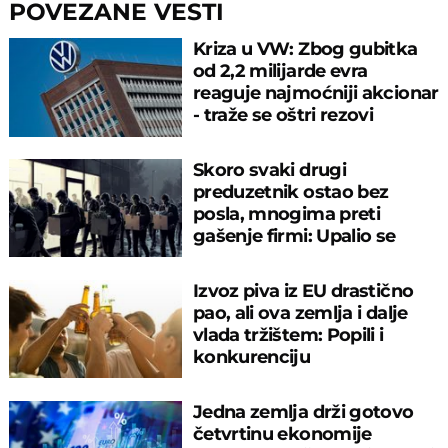
POVEZANE VESTI
Kriza u VW: Zbog gubitka
od 2,2 milijarde evra
reaguje najmoćniji akcionar
- traže se oštri rezovi
Skoro svaki drugi
preduzetnik ostao bez
posla, mnogima preti
gašenje firmi: Upalio se
alarm u Nemačkoj!
Izvoz piva iz EU drastično
pao, ali ova zemlja i dalje
vlada tržištem: Popili i
konkurenciju
Jedna zemlja drži gotovo
četvrtinu ekonomije