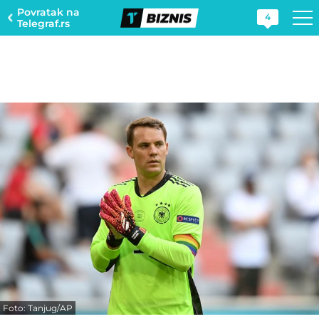
Povratak na
4
Telegraf.rs
Foto: Tanjug/AP