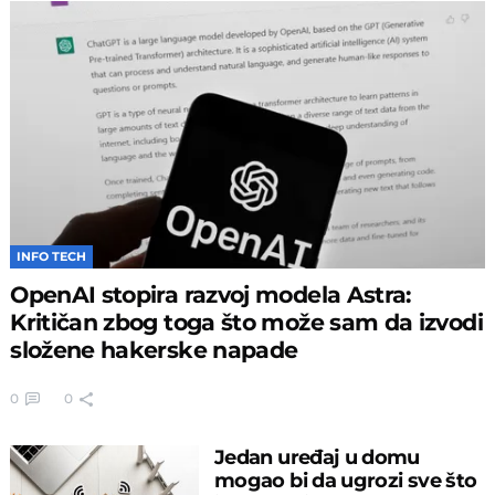
INFO TECH
OpenAI stopira razvoj modela Astra:
Kritičan zbog toga što može sam da izvodi
složene hakerske napade
0
0
Jedan uređaj u domu
mogao bi da ugrozi sve što