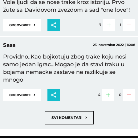
Vole ljudi da se nose trake kroz istoriju. Prvo
žute sa Davidovom zvezdom a sad "one love"!
›
7
1
ODGOVORITE
Sasa
23. novembar 2022 | 16:08
Providno..Kao bojkotuju zbog trake koju nosi
samo jedan igrac...Mogao je da stavi traku u
bojama nemacke zastave ne razlikuje se
mnogo
›
4
0
ODGOVORITE
›
SVI KOMENTARI