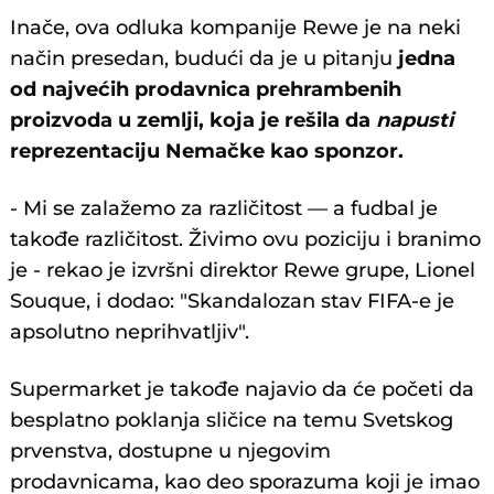
Inače, ova odluka kompanije Rewe je na neki
način presedan, budući da je u pitanju
jedna
od najvećih prodavnica prehrambenih
proizvoda u zemlji, koja je rešila da
napusti
reprezentaciju Nemačke kao sponzor.
- Mi se zalažemo za različitost — a fudbal je
takođe različitost. Živimo ovu poziciju i branimo
je - rekao je izvršni direktor Rewe grupe, Lionel
Souque, i dodao: "Skandalozan stav FIFA-e je
apsolutno neprihvatljiv".
Supermarket je takođe najavio da će početi da
besplatno poklanja sličice na temu Svetskog
prvenstva, dostupne u njegovim
prodavnicama, kao deo sporazuma koji je imao