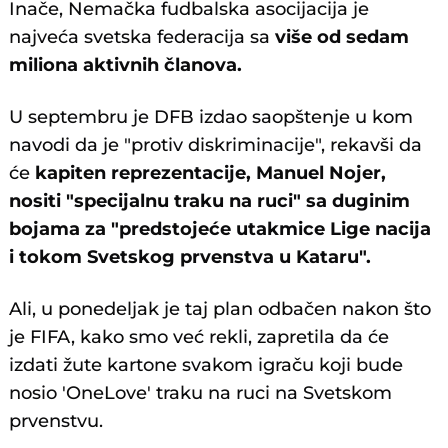
Inače, Nemačka fudbalska asocijacija je
najveća svetska federacija sa
više od sedam
miliona aktivnih članova.
U septembru je DFB izdao saopštenje u kom
navodi da je "protiv diskriminacije", rekavši da
će
kapiten reprezentacije, Manuel Nojer,
nositi "specijalnu traku na ruci" sa duginim
bojama za "predstojeće utakmice Lige nacija
i tokom Svetskog prvenstva u Kataru".
Ali, u ponedeljak je taj plan odbačen nakon što
je FIFA, kako smo već rekli, zapretila da će
izdati žute kartone svakom igraču koji bude
nosio 'OneLove' traku na ruci na Svetskom
prvenstvu.