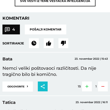
SVE VESTI IZ TEME
VEŠTAČKA INTELIGENCIJA
KOMENTARI
4
POŠALJI KOMENTAR
SORTIRANJE
Bata
23. novembar 2022 | 15:43
Nemci veliki poštovaoci različitosti. Da nije
tragično bilo bi komično.
›
15
1
ODGOVORITE
Tatica
23. novembar 2022 | 16:11