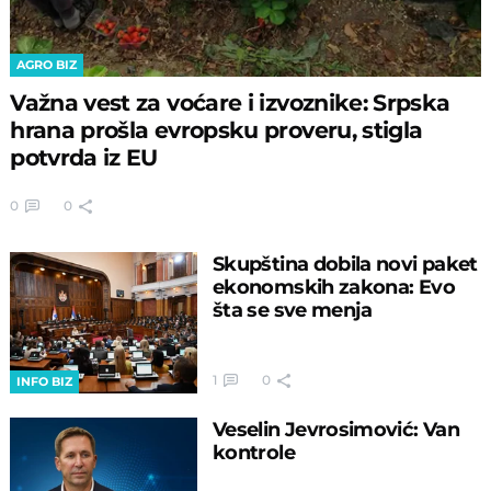
AGRO BIZ
Važna vest za voćare i izvoznike: Srpska
hrana prošla evropsku proveru, stigla
potvrda iz EU
0
0
Skupština dobila novi paket
ekonomskih zakona: Evo
šta se sve menja
1
0
INFO BIZ
Veselin Jevrosimović: Van
kontrole