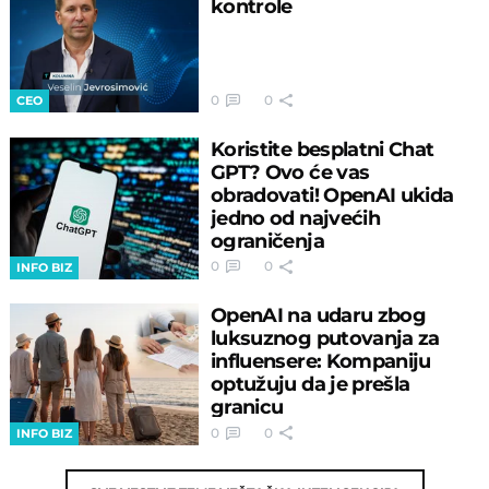
kontrole
0
0
CEO
Koristite besplatni Chat
GPT? Ovo će vas
obradovati! OpenAI ukida
jedno od najvećih
ograničenja
0
0
INFO BIZ
OpenAI na udaru zbog
luksuznog putovanja za
influensere: Kompaniju
optužuju da je prešla
granicu
0
0
INFO BIZ