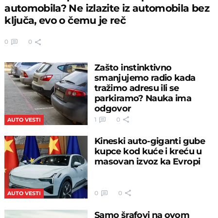
automobila? Ne izlazite iz automobila bez
ključa, evo o čemu je reč
0
0
Zašto instinktivno
smanjujemo radio kada
tražimo adresu ili se
parkiramo? Nauka ima
odgovor
1
0
AUTO VESTI
Kineski auto-giganti gube
kupce kod kuće i kreću u
masovan izvoz ka Evropi
0
0
AUTO VESTI
Samo šrafovi na ovom