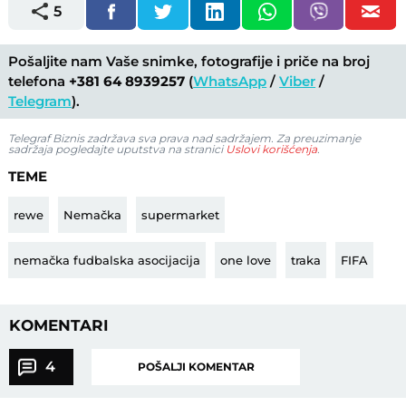
5
Pošaljite nam Vaše snimke, fotografije i priče na broj
telefona
+381 64 8939257
(
WhatsApp
/
Viber
/
Telegram
).
Telegraf Biznis zadržava sva prava nad sadržajem. Za preuzimanje
sadržaja pogledajte uputstva na stranici
Uslovi korišćenja
.
TEME
rewe
Nemačka
supermarket
nemačka fudbalska asocijacija
one love
traka
FIFA
KOMENTARI
4
POŠALJI KOMENTAR