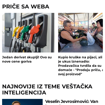
PRIČE SA WEBA
Jedan derivat skuplji! Ovo su
Kupio kruške na pijaci, ali 
nove cene goriva
je ukus iznenadio:
Prodavačica tvrdila da su
domaće - "Prodaju priču, a
svoj proizvod"
NAJNOVIJE IZ TEME VEŠTAČKA
INTELIGENCIJA
Veselin Jevrosimović: Van