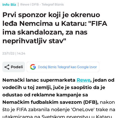
Info Biz
Rewe i DFB - Telegraf Biznis
Prvi sponzor koji je okrenuo
leđa Nemcima u Kataru: "FIFA
ima skandalozan, za nas
neprihvatljiv stav"
23/11/22 | 14:24
Podeli
Nemački lanac supermarketa
Rewe
, jedan od
vodećih u toj zemlji, juče je saopštio da je
odustao od reklamne kampanje sa
Nemačkim fudbalskim savezom (DFB),
nakon
što je FIFA zabranila nošenje 'OneLove' trake na
utakmicama na Svetskom prvenstvu u Kataru.