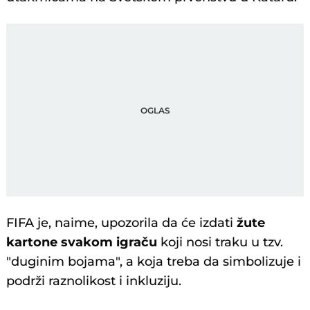
FIFA je, naime, upozorila da će izdati
žute
kartone svakom igraču
koji nosi traku u tzv.
"duginim bojama", a koja treba da simbolizuje i
podrži raznolikost i inkluziju.