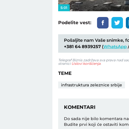
5:01
Podelite vest:
Pošaljite nam Vaše snimke, fot
+381 64 8939257
(
WhatsApp
Telegraf Biznis zadržava sva prava nad s
stranici
Uslovi korišćenja
.
TEME
infrastruktura zeleznice srbije
KOMENTARI
Do sada nije bilo komentara na
Budite prvi koji će ostaviti kom