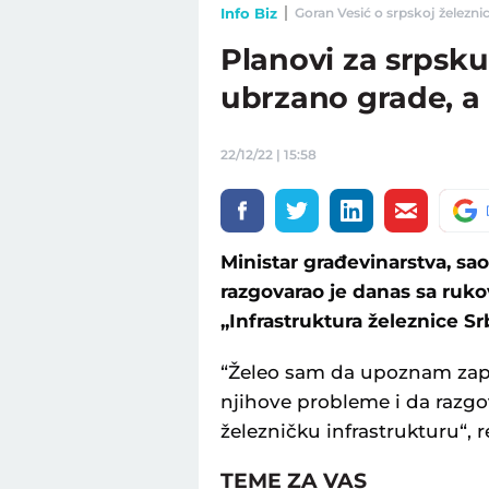
Info Biz
Goran Vesić o srpskoj železnici
Planovi za srpsku
ubrzano grade, a 
22/12/22 | 15:58
Ministar građevinarstva, sao
razgovarao je danas sa ruk
„Infrastruktura železnice Sr
“Želeo sam da upoznam zap
njihove probleme i da razg
železničku infrastrukturu“, r
TEME ZA VAS