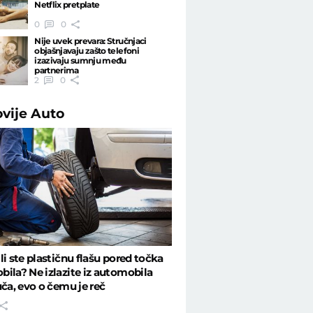
Netflix pretplate
0
0
Nije uvek prevara: Stručnjaci
objašnjavaju zašto telefoni
izazivaju sumnju među
partnerima
2
0
ovije
Auto
li ste plastičnu flašu pored točka
ila? Ne izlazite iz automobila
uča, evo o čemu je reč