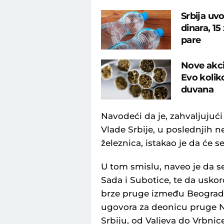
Srbija uv
dinara, 15
pare
Nove akci
Evo koliko
duvana
Navodeći da je, zahvaljujuć
Vlade Srbije, u poslednjih 
železnica, istakao je da će s
U tom smislu, naveo je da 
Sada i Subotice, te da uskor
brze pruge između Beograda 
ugovora za deonicu pruge N
Srbiju, od Valjeva do Vrbnice