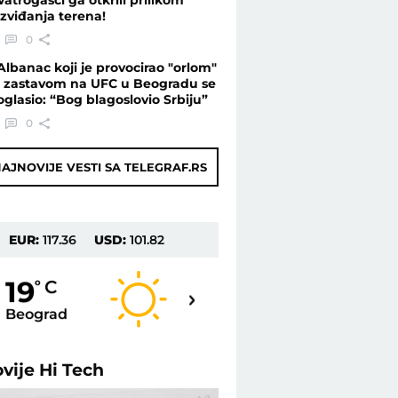
izviđanja terena!
0
Albanac koji je provocirao "orlom"
i zastavom na UFC u Beogradu se
oglasio: “Bog blagoslovio Srbiju”
0
AJNOVIJE VESTI SA TELEGRAF.RS
EUR:
117.36
USD:
101.82
20
19
o
C
o
C
Beograd
Novi Sad
ovije
Hi Tech