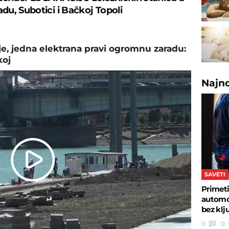
u, Subotici i Bačkoj Topoli
, jedna elektrana pravi ogromnu zaradu:
koj
Najn
Play
SAVETI
Primeti
Video
automob
bez klj
0
0