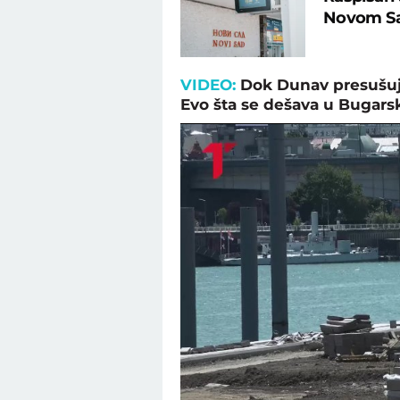
Novom Sad
VIDEO:
Dok Dunav presušuje
Evo šta se dešava u Bugars