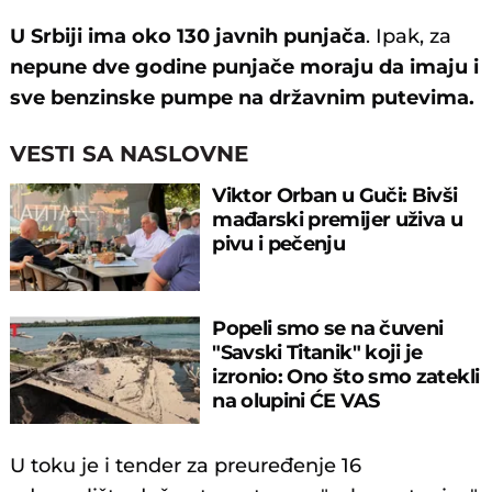
U Srbiji ima oko 130 javnih punjača
. Ipak, za
nepune dve godine punjače moraju da imaju i
sve benzinske pumpe na državnim putevima.
VESTI SA NASLOVNE
Viktor Orban u Guči: Bivši
mađarski premijer uživa u
pivu i pečenju
Popeli smo se na čuveni
"Savski Titanik" koji je
izronio: Ono što smo zatekli
na olupini ĆE VAS
IZNENADITI
U toku je i tender za preuređenje 16