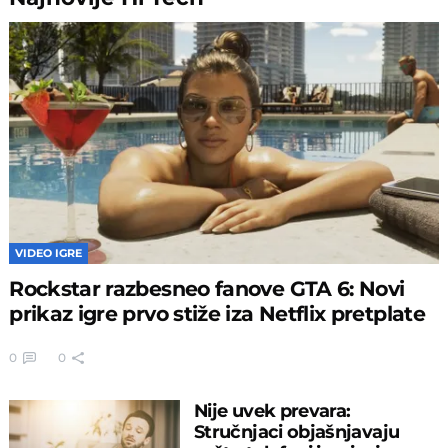
VIDEO IGRE
Rockstar razbesneo fanove GTA 6: Novi
prikaz igre prvo stiže iza Netflix pretplate
0
0
Nije uvek prevara:
Stručnjaci objašnjavaju