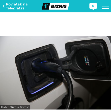
Povratak na
0
Telegraf.rs
Foto: Nikola Tomić