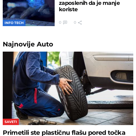
zaposlenih da je manje
koriste
0
0
INFO TECH
Najnovije
Auto
SAVETI
Primetili ste plastičnu flašu pored točka