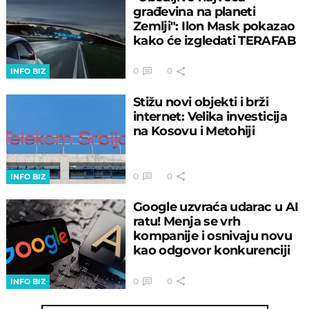
građevina na planeti
Zemlji": Ilon Mask pokazao
kako će izgledati TERAFAB
0
0
INFO BIZ
Stižu novi objekti i brži
internet: Velika investicija
na Kosovu i Metohiji
0
0
INFO BIZ
Google uzvraća udarac u AI
ratu! Menja se vrh
kompanije i osnivaju novu
kao odgovor konkurenciji
0
0
INFO BIZ