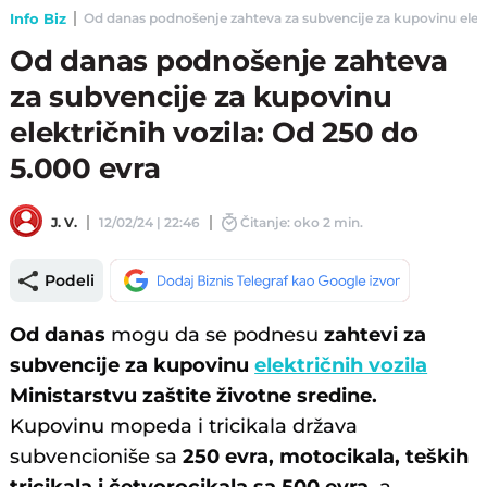
Info Biz
Od danas podnošenje zahteva za subvencije za kupovinu elektri
Od danas podnošenje zahteva
za subvencije za kupovinu
električnih vozila: Od 250 do
5.000 evra
J. V.
12/02/24 | 22:46
Čitanje: oko 2 min.
Podeli
Od danas
mogu da se podnesu
zahtevi za
subvencije za kupovinu
električnih vozila
Ministarstvu zaštite životne sredine.
Kupovinu mopeda i tricikala država
subvencioniše sa
250 evra, motocikala, teških