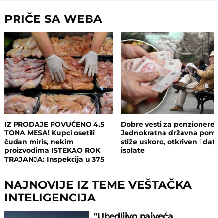
PRIČE SA WEBA
IZ PRODAJE POVUČENO 4,5
Dobre vesti za penzionere:
TONA MESA! Kupci osetili
Jednokratna državna pom
čudan miris, nekim
stiže uskoro, otkriven i da
proizvodima ISTEKAO ROK
isplate
TRAJANJA: Inspekcija u 375
objekata, pljušte zabrane i
kazne
NAJNOVIJE IZ TEME VEŠTAČKA
INTELIGENCIJA
"Ubedljivo najveća