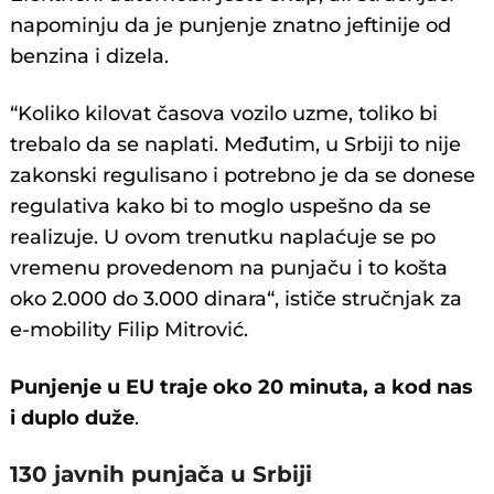
napominju da je punjenje znatno jeftinije od
benzina i dizela.
“Koliko kilovat časova vozilo uzme, toliko bi
trebalo da se naplati. Međutim, u Srbiji to nije
zakonski regulisano i potrebno je da se donese
regulativa kako bi to moglo uspešno da se
realizuje. U ovom trenutku naplaćuje se po
vremenu provedenom na punjaču i to košta
oko 2.000 do 3.000 dinara“, ističe stručnjak za
e-mobility Filip Mitrović.
Punjenje u EU traje oko 20 minuta, a kod nas
i duplo duže
.
130 javnih punjača u Srbiji