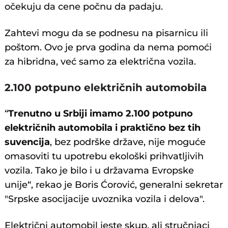
očekuju da cene počnu da padaju.
Zahtevi mogu da se podnesu na pisarnicu ili
poštom. Ovo je prva godina da nema pomoći
za hibridna, već samo za električna vozila.
2.100 potpuno električnih automobila
“
Trenutno u Srbiji imamo 2.100 potpuno
električnih automobila i praktično bez tih
suvencija
, bez podrške države, nije moguće
omasoviti tu upotrebu ekološki prihvatljivih
vozila. Tako je bilo i u državama Evropske
unije“, rekao je Boris Ćorović, generalni sekretar
"Srpske asocijacije uvoznika vozila i delova".
Električni automobil jeste skup, ali stručnjaci