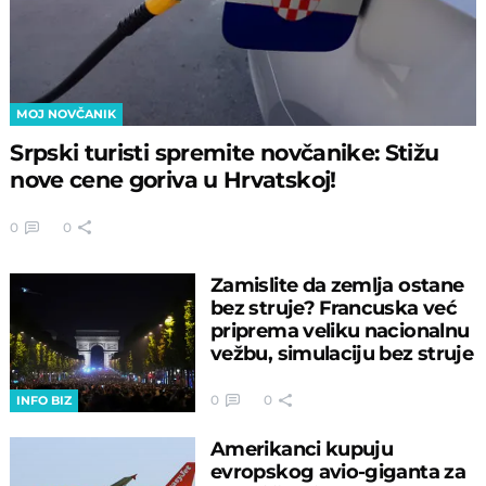
MOJ NOVČANIK
Srpski turisti spremite novčanike: Stižu
nove cene goriva u Hrvatskoj!
0
0
Zamislite da zemlja ostane
bez struje? Francuska već
priprema veliku nacionalnu
vežbu, simulaciju bez struje
0
0
INFO BIZ
Amerikanci kupuju
evropskog avio-giganta za