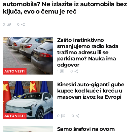
automobila? Ne izlazite iz automobila bez
ključa, evo o čemu je reč
0
0
Zašto instinktivno
smanjujemo radio kada
tražimo adresu ili se
parkiramo? Nauka ima
odgovor
1
0
AUTO VESTI
Kineski auto-giganti gube
kupce kod kuće i kreću u
masovan izvoz ka Evropi
0
0
AUTO VESTI
Samo šrafovi na ovom