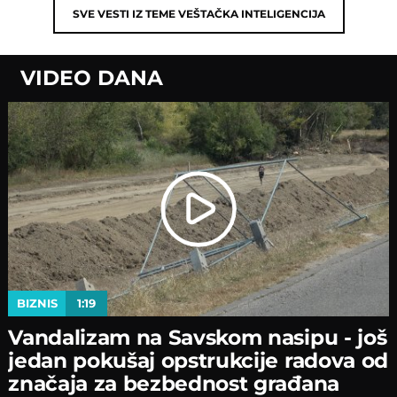
SVE VESTI IZ TEME
VEŠTAČKA INTELIGENCIJA
VIDEO DANA
BIZNIS
1:19
Vandalizam na Savskom nasipu - јoš
јedan pokušaј opstrukciјe radova od
značaјa za bezbednost građana