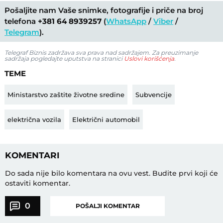
Pošaljite nam Vaše snimke, fotografije i priče na broj
telefona
+381 64 8939257
(
WhatsApp
/
Viber
/
Telegram
).
Telegraf Biznis zadržava sva prava nad sadržajem. Za preuzimanje
sadržaja pogledajte uputstva na stranici
Uslovi korišćenja
.
TEME
Ministarstvo zaštite životne sredine
Subvencije
električna vozila
Električni automobil
KOMENTARI
Do sada nije bilo komentara na ovu vest.
Budite prvi koji će
ostaviti komentar.
0
POŠALJI KOMENTAR