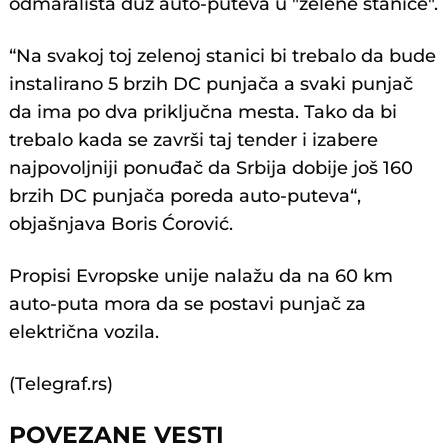
odmarališta duž auto-puteva u "zelene stanice".
“Na svakoj toj zelenoj stanici bi trebalo da bude
instalirano 5 brzih DC punjača a svaki punjač
da ima po dva priključna mesta. Tako da bi
trebalo kada se završi taj tender i izabere
najpovoljniji ponuđač da Srbija dobije još 160
brzih DC punjača poreda auto-puteva“,
objašnjava Boris Ćorović.
Propisi Evropske unije nalažu da na 60 km
auto-puta mora da se postavi punjač za
električna vozila.
(Telegraf.rs)
POVEZANE VESTI