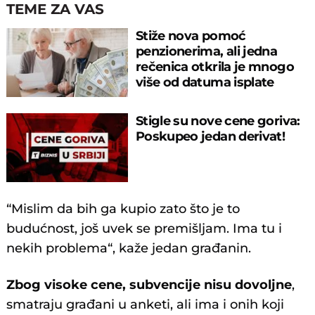
TEME ZA VAS
Stiže nova pomoć
penzionerima, ali jedna
rečenica otkrila je mnogo
više od datuma isplate
Stigle su nove cene goriva:
Poskupeo jedan derivat!
“Mislim da bih ga kupio zato što je to
budućnost, još uvek se premišljam. Ima tu i
nekih problema“, kaže jedan građanin.
Zbog visoke cene, subvencije nisu dovoljne
,
smatraju građani u anketi, ali ima i onih koji