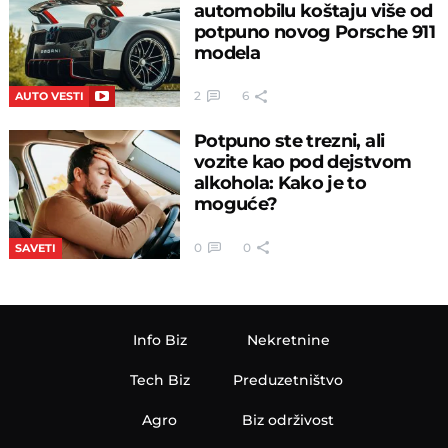
automobilu koštaju više od
potpuno novog Porsche 911
modela
2
6
AUTO VESTI
Potpuno ste trezni, ali
vozite kao pod dejstvom
alkohola: Kako je to
moguće?
0
0
SAVETI
Info Biz
Nekretnine
Tech Biz
Preduzetništvo
Agro
Biz održivost