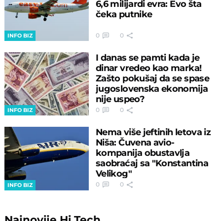
6,6 milijardi evra: Evo šta
čeka putnike
0
0
INFO BIZ
I danas se pamti kada je
dinar vredeo kao marka!
Zašto pokušaj da se spase
jugoslovenska ekonomija
nije uspeo?
0
0
INFO BIZ
Nema više jeftinih letova iz
Niša: Čuvena avio-
kompanija obustavlja
saobraćaj sa "Konstantina
Velikog"
0
0
INFO BIZ
Najnovije
Hi Tech