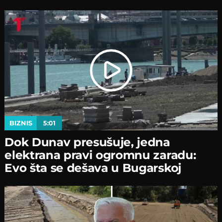
BIZNIS
5:01
Dok Dunav presušuje, jedna
elektrana pravi ogromnu zaradu:
Evo šta se dešava u Bugarskoj