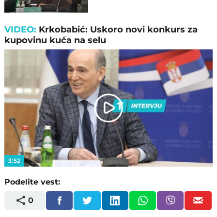
VIDEO:
Krkobabić: Uskoro novi konkurs za
kupovinu kuća na selu
Play
Video
3:52
Podelite vest:
0