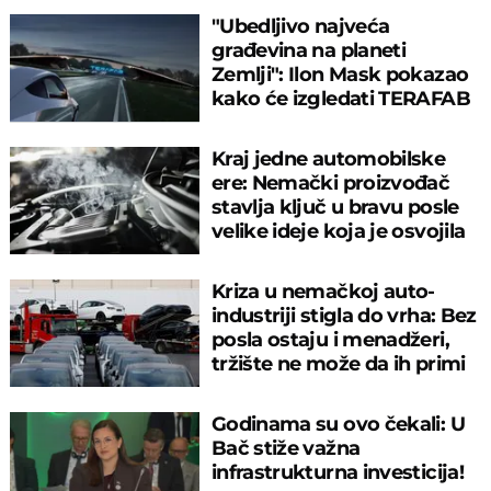
"Ubedljivo najveća
građevina na planeti
Zemlji": Ilon Mask pokazao
kako će izgledati TERAFAB
Kraj jedne automobilske
ere: Nemački proizvođač
stavlja ključ u bravu posle
velike ideje koja je osvojila
svet
Kriza u nemačkoj auto-
industriji stigla do vrha: Bez
posla ostaju i menadžeri,
tržište ne može da ih primi
Godinama su ovo čekali: U
Bač stiže važna
infrastrukturna investicija!