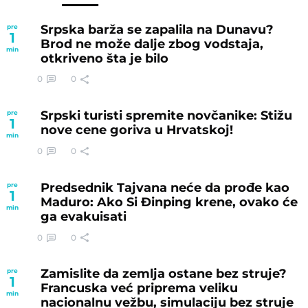
Srpska barža se zapalila na Dunavu?
pre
1
Brod ne može dalje zbog vodstaja,
min
otkriveno šta je bilo
0
0
Srpski turisti spremite novčanike: Stižu
pre
1
nove cene goriva u Hrvatskoj!
min
0
0
Predsednik Tajvana neće da prođe kao
pre
1
Maduro: Ako Si Đinping krene, ovako će
min
ga evakuisati
0
0
Zamislite da zemlja ostane bez struje?
pre
1
Francuska već priprema veliku
min
nacionalnu vežbu, simulaciju bez struje