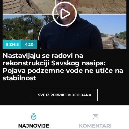
BIZNIS
4:20
Nastavljaјu se radovi na
rekonstrukciјi Savskog nasipa:
Poјava podzemne vode ne utiče na
stabilnost
SVE IZ RUBRIKE VIDEO DANA
NAJNOVIJE
KOMENTARI