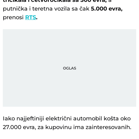
tricikala i četvorocikala sa 500 evra,
a
putnička i teretna vozila sa čak
5.000 evra,
prenosi
RTS
.
Iako najjeftiniji električni automobil košta oko
27.000 evra, za kupovinu ima zainteresovanih.