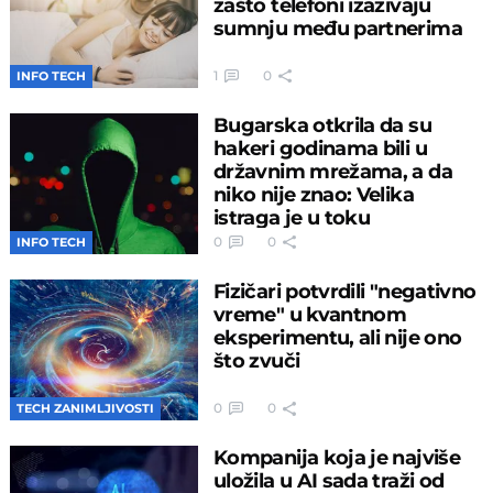
zašto telefoni izazivaju
sumnju među partnerima
1
0
INFO TECH
Bugarska otkrila da su
hakeri godinama bili u
državnim mrežama, a da
niko nije znao: Velika
istraga je u toku
0
0
INFO TECH
Fizičari potvrdili "negativno
vreme" u kvantnom
eksperimentu, ali nije ono
što zvuči
0
0
TECH ZANIMLJIVOSTI
Kompanija koja je najviše
uložila u AI sada traži od