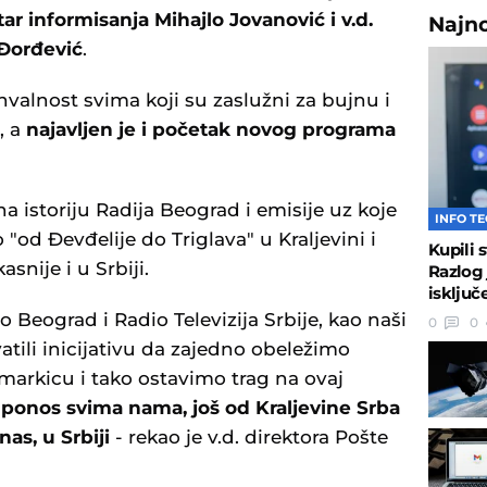
ar informisanja Mihajlo Jovanović i v.d.
Najn
 Đorđević
.
ahvalnost svima koji su zaslužni za bujnu i
, a
najavljen je i početak novog programa
a istoriju Radija Beograd i emisije uz koje
INFO T
 "od Đevđelije do Triglava" u Kraljevini i
Kupili 
asnije i u Srbiji.
Razlog 
isključ
o Beograd i Radio Televizija Srbije, kao naši
0
0
atili inicijativu da zajedno obeležimo
markicu i tako ostavimo trag na ovaj
 ponos svima nama, još od Kraljevine Srba
as, u Srbiji
- rekao je v.d. direktora Pošte