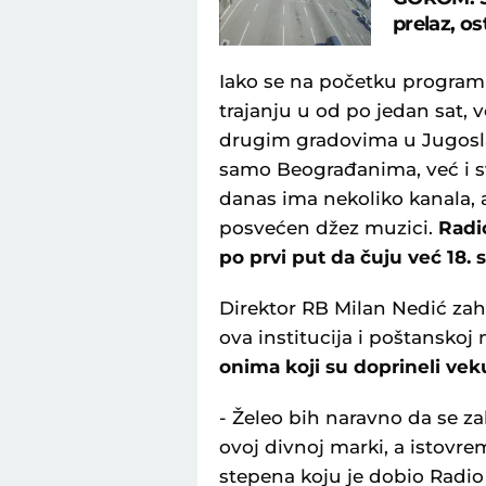
prelaz, os
Iako se na početku program 
trajanju u od po jedan sat, v
drugim gradovima u Jugoslav
samo Beograđanima, već i s
danas ima nekoliko kanala, al
posvećen džez muzici.
Radio
po prvi put da čuju već 18.
Direktor RB Milan Nedić zahv
ova institucija i poštansko
onima koji su doprineli vek
- Želeo bih naravno da se 
ovoj divnoj marki, a istovr
stepena koju je dobio Radi