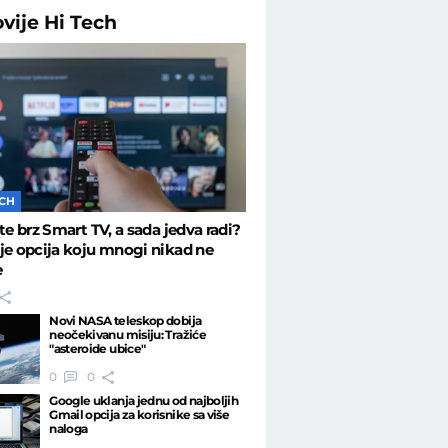
ovije
Hi Tech
ECH
ste brz Smart TV, a sada jedva radi?
je opcija koju mnogi nikad ne
e
Novi NASA teleskop dobija
neočekivanu misiju: Tražiće
"asteroide ubice"
0
0
Google uklanja jednu od najboljih
Gmail opcija za korisnike sa više
naloga