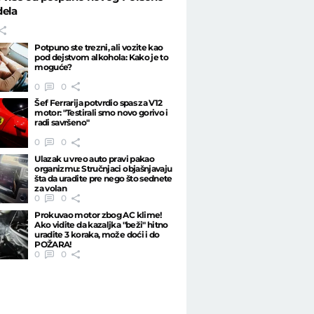
dela
Potpuno ste trezni, ali vozite kao
pod dejstvom alkohola: Kako je to
moguće?
0
0
Šef Ferrarija potvrdio spas za V12
motor: "Testirali smo novo gorivo i
radi savršeno"
0
0
Ulazak u vreo auto pravi pakao
organizmu: Stručnjaci objašnjavaju
šta da uradite pre nego što sednete
za volan
0
0
Prokuvao motor zbog AC klime!
Ako vidite da kazaljka "beži" hitno
uradite 3 koraka, može doći i do
POŽARA!
0
0