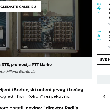
pre
GLEDAJTE GALERIJU
4
min
0
pre
5
min
0
SVE N
a RTS, promocija PTT Marke
oto: Milena Đorđević
jeni i Sretenjski ordeni prvog i trećeg
25
o
C
eograd i hor "Kolibri" respektivno.
Priština
kom obratili
novinar i direktor Radija