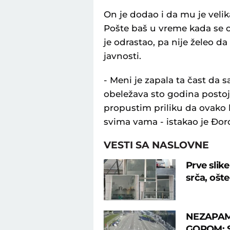
On je dodao i da mu je velika
Pošte baš u vreme kada se 
je odrastao, pa nije želeo d
javnosti.
- Meni je zapala ta čast da
obeležava sto godina postoj
propustim priliku da ovako
svima vama - istakao je Đor
VESTI SA NASLOVNE
Prve slik
srča, ošte
NEZAPAM
GOROM: Sr