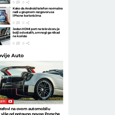
0
0
Kako da Android telefon normalno
radi u grupnom razgovoru sa
iPhone korisnicima
0
0
Jedan HDMI port na televizoru je
bolji od ostalih, a mnogi ga nikad
ne koriste
0
0
ovije
Auto
ESTI
rafovi na ovom automobilu
u više od potpuno novog Porsche