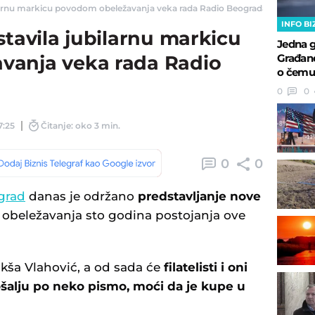
ilarnu markicu povodom obeležavanja veka rada Radio Beograda - Telegraf B
INFO BI
stavila jubilarnu markicu
Jedna g
Građane
vanja veka rada Radio
o čemu 
0
0
7:25
Čitanje: oko 3 min.
0
0
grad
danas je održano
predstavljanje nove
beležavanja sto godina postojanja ove
kša Vlahović, a od sada će
filatelisti i oni
ošalju po neko pismo, moći da je kupe u