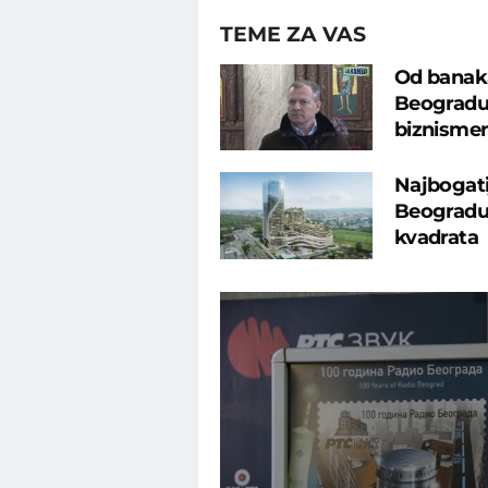
TEME ZA VAS
Od banaka
Beogradu:
biznisme
Najbogati
Beogradu:
kvadrata