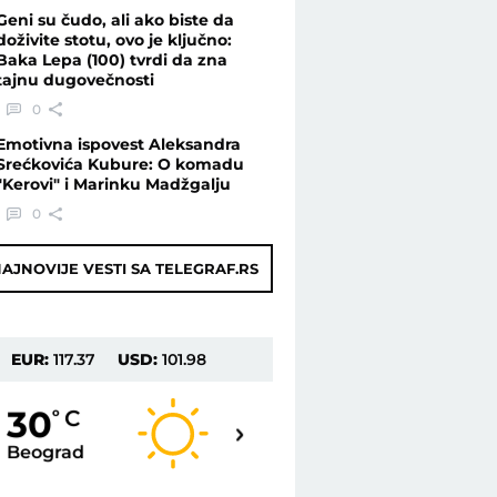
Geni su čudo, ali ako biste da
doživite stotu, ovo je ključno:
Baka Lepa (100) tvrdi da zna
tajnu dugovečnosti
0
Emotivna ispovest Aleksandra
Srećkovića Kubure: O komadu
"Kerovi" i Marinku Madžgalju
0
AJNOVIJE VESTI SA TELEGRAF.RS
EUR:
117.37
USD:
101.98
31
30
o
C
o
C
Beograd
Novi Sad