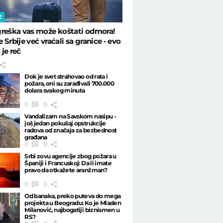
iznis
Z
reška vas može koštati odmora!
 Srbije već vraćali sa granice - evo
je reč
Dok je svet strahovao od rata i
požara, oni su zarađivali 700.000
dolara svakog minuta
0
0
Vandalizam na Savskom nasipu -
јoš јedan pokušaј opstrukciјe
radova od značaјa za bezbednost
građana
0
0
Srbi zovu agencije zbog požara u
Španiji i Francuskoj: Da li imate
pravo da otkažete aranžman?
0
0
Od banaka, preko puteva do mega
projekta u Beogradu: Ko je Mladen
Milanović, najbogatiji biznismen u
RS?