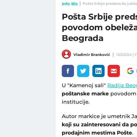
Info Biz
Pošta Srbije predstavila jub
Pošta Srbije pred
povodom obeleža
Beograda
Vladimir Branković
13/03/24 | 1
U "Kamenoj sali"
Radija Beo
poštanske marke
povodom o
institucije.
Autor markice je umetnik Ja
koji su zainteresovani da p
prodajnim mestima Pošte
.