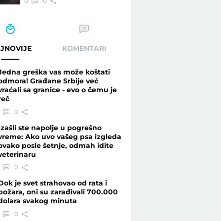
0
0
JNOVIJE
KOMENTARI
Jedna greška vas može koštati
odmora! Građane Srbije već
vraćali sa granice - evo o čemu je
reč
0
Izašli ste napolje u pogrešno
vreme: Ako uvo vašeg psa izgleda
ovako posle šetnje, odmah idite
veterinaru
0
Dok je svet strahovao od rata i
požara, oni su zarađivali 700.000
dolara svakog minuta
0