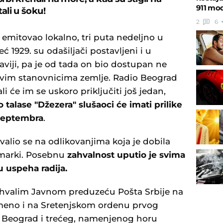
911 mo
tali u šoku!
2
6
emitovao lokalno, tri puta nedeljno u
eć 1929. su odašiljači postavljeni i u
iji, pa je od tada on bio dostupan ne
vim stanovnicima zemlje. Radio Beograd
i će im se uskoro priključiti još jedan,
 talase "Džezera" slušaoci će imati prilike
 septembra
.
alio se na odlikovanjima koja je dobila
j marki. Posebnu
zahvalnost uputio je svima
u uspeha radija.
zahvalim Javnom preduzeću Pošta Srbije na
emeno i na Sretenjskom ordenu prvog
o Beograd i trećeg, namenjenog horu