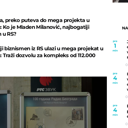
, preko puteva do mega projekta u
 Ko je Mladen Milanović, najbogatiji
NA
n u RS?
pre
1
ji biznismen iz RS ulazi u mega projekat u
min
 Traži dozvolu za kompleks od 112.000
0
pre
4
min
0
pre
4
min
0