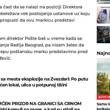
 čast da se nalazi na poziciji Direktora
obeležava vek postojanja ustanove uz koju
a propusti da ovu markicu predstavi
 sam direktor Pošte baš u vreme kada se
anja Radija Beograd, pa nisam želeo da
 lepu poštansku marku predstavimo pred
Najn
đević.
e sa mesta eksplozije na Zvezdari: Po putu
ćen lokal, ulica u potpunoj tišini
AUTO V
ĆEN PRIZOR NA GRANICI SA CRNOM
Samo š
koštaj
bi krenuli na more, a kad su stigli na