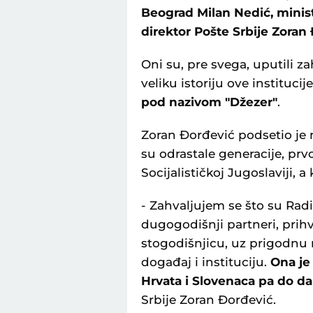
Beograd Milan Nedić, minist
direktor Pošte Srbije Zoran
Oni su, pre svega, uputili z
veliku istoriju ove institucije
pod nazivom "Džezer"
.
Zoran Đorđević podsetio je n
su odrastale generacije, prvo
Socijalističkoj Jugoslaviji, a k
- Zahvaljujem se što su Radi
dugogodišnji partneri, prihv
stogodišnjicu, uz prigodnu 
događaj i instituciju.
Ona je
Hrvata i Slovenaca pa do dan
Srbije Zoran Đorđević.