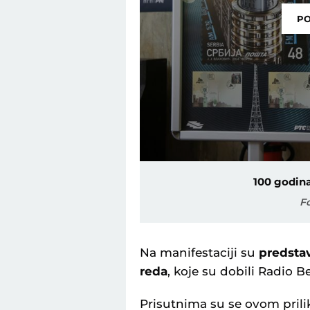
PO
100 godin
F
Na manifestaciji su
predstavl
reda
, koje su dobili Radio B
Prisutnima su se ovom prili