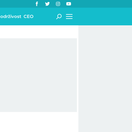
 održivost
CEO