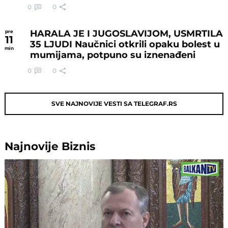
0
0
HARALA JE I JUGOSLAVIJOM, USMRTILA
pre
11
35 LJUDI Naučnici otkrili opaku bolest u
min
mumijama, potpuno su iznenađeni
0
0
SVE NAJNOVIJE VESTI SA TELEGRAF.RS
Najnovije
Biznis