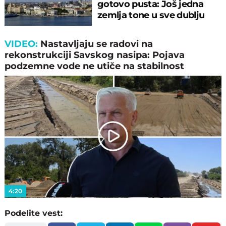
gotovo pusta: Još jedna
zemlja tone u sve dublju
krizu
VIDEO:
Nastavljaјu se radovi na
rekonstrukciјi Savskog nasipa: Poјava
podzemne vode ne utiče na stabilnost
Play
Video
4:20
Podelite vest: