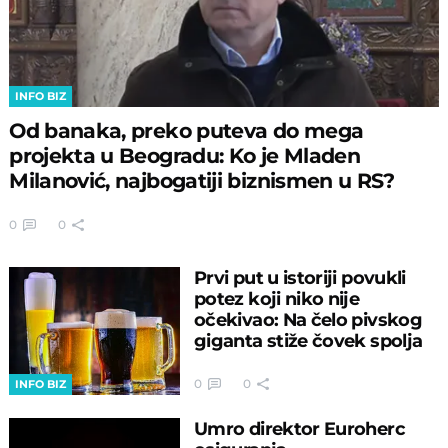
INFO BIZ
Od banaka, preko puteva do mega
projekta u Beogradu: Ko je Mladen
Milanović, najbogatiji biznismen u RS?
0
0
Prvi put u istoriji povukli
potez koji niko nije
očekivao: Na čelo pivskog
giganta stiže čovek spolja
0
0
INFO BIZ
Umro direktor Euroherc