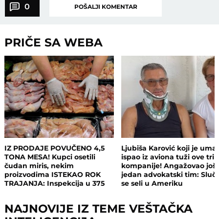
0
POŠALJI KOMENTAR
PRIČE SA WEBA
IZ PRODAJE POVUČENO 4,5
Ljubiša Karović koji je uma
TONA MESA! Kupci osetili
ispao iz aviona tuži ove tri
čudan miris, nekim
kompanije! Angažovao još
proizvodima ISTEKAO ROK
jedan advokatski tim: Sluča
TRAJANJA: Inspekcija u 375
se seli u Ameriku
objekata, pljušte zabrane i
kazne
NAJNOVIJE IZ TEME VEŠTAČKA