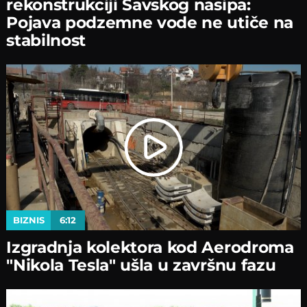
rekonstrukciјi Savskog nasipa:
Poјava podzemne vode ne utiče na
stabilnost
BIZNIS
6:12
Izgradnja kolektora kod Aerodroma
"Nikola Tesla" ušla u završnu fazu