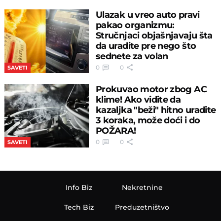
Ulazak u vreo auto pravi
pakao organizmu:
Stručnjaci objašnjavaju šta
da uradite pre nego što
sednete za volan
0
0
SAVETI
Prokuvao motor zbog AC
klime! Ako vidite da
kazaljka "beži" hitno uradite
3 koraka, može doći i do
POŽARA!
0
0
SAVETI
Info Biz
Nekretnine
Tech Biz
Preduzetništvo