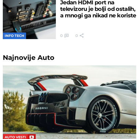
Jedan HDMI port na
televizoru je bolji od ostalih,
a mnogi ga nikad ne koriste
0
0
INFO TECH
Najnovije
Auto
AUTO VESTI