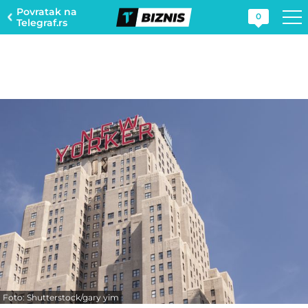
Povratak na
0
Telegraf.rs
Foto: Shutterstock/gary yim