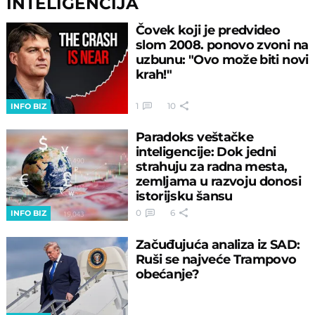
INTELIGENCIJA
Čovek koji je predvideo
slom 2008. ponovo zvoni na
uzbunu: "Ovo može biti novi
krah!"
1
10
INFO BIZ
Paradoks veštačke
inteligencije: Dok jedni
strahuju za radna mesta,
zemljama u razvoju donosi
istorijsku šansu
0
6
INFO BIZ
Začuđujuća analiza iz SAD:
Ruši se najveće Trampovo
obećanje?