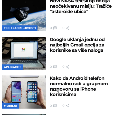
Novi NASA teleskop dobija
neočekivanu misiju: Tražiće
"asteroide ubice"
0
0
TECH ZANIMLJIVOSTI
Google uklanja jednu od
najboljih Gmail opcija za
korisnike sa više naloga
0
0
APLIKACIJE
Kako da Android telefon
normalno radi u grupnom
razgovoru sa iPhone
korisnicima
0
0
MOBILNI