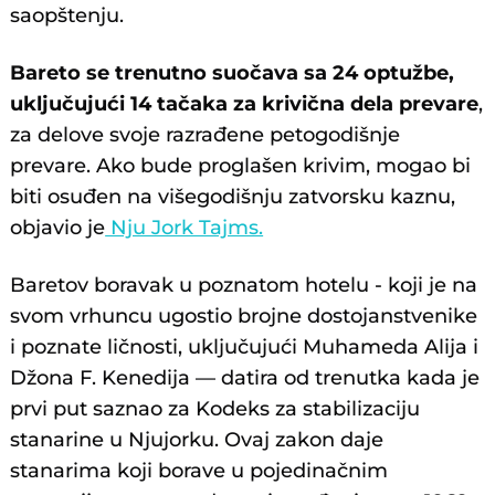
saopštenju.
Bareto se trenutno suočava sa 24 optužbe,
uključujući 14 tačaka za krivična dela prevare
,
za delove svoje razrađene petogodišnje
prevare. Ako bude proglašen krivim, mogao bi
biti osuđen na višegodišnju zatvorsku kaznu,
objavio je
Nju Jork Tajms.
Baretov boravak u poznatom hotelu - koji je na
svom vrhuncu ugostio brojne dostojanstvenike
i poznate ličnosti, uključujući Muhameda Alija i
Džona F. Kenedija — datira od trenutka kada je
prvi put saznao za Kodeks za stabilizaciju
stanarine u Njujorku. Ovaj zakon daje
stanarima koji borave u pojedinačnim