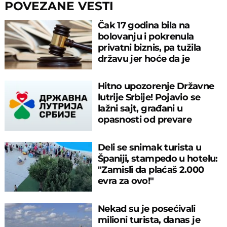
POVEZANE VESTI
Čak 17 godina bila na
bolovanju i pokrenula
privatni biznis, pa tužila
državu jer hoće da je
penzionišu
Hitno upozorenje Državne
lutrije Srbije! Pojavio se
lažni sajt, građani u
opasnosti od prevare
Deli se snimak turista u
Španiji, stampedo u hotelu:
"Zamisli da plaćaš 2.000
evra za ovo!"
Nekad su je posećivali
milioni turista, danas je