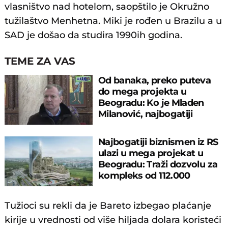
vlasništvo nad hotelom, saopštilo je Okružno
tužilaštvo Menhetna. Miki je rođen u Brazilu a u
SAD je došao da studira 1990ih godina.
TEME ZA VAS
Od banaka, preko puteva
do mega projekta u
Beogradu: Ko je Mladen
Milanović, najbogatiji
biznismen u RS?
Najbogatiji biznismen iz RS
ulazi u mega projekat u
Beogradu: Traži dozvolu za
kompleks od 112.000
kvadrata
Tužioci su rekli da je Bareto izbegao plaćanje
kirije u vrednosti od više hiljada dolara koristeći