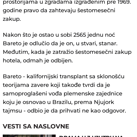
prostorijama u zgradama izgrađenim pre 1969.
godine pravo da zahtevaju šestomesečni
zakup.
Nakon što je ostao u sobi 2565 jednu noć
Bareto je odlučio da je on, u stvari, stanar.
Međutim, kada je zatražio šestomesečni zakup
hotela, odmah je odbijen.
Bareto - kalifornijski transplant sa sklonošću
teorijama zavere koji takođe tvrdi da je
samoproglašeni vođa plemenske zajednice
koju je osnovao u Brazilu, prema Njujork
tajmsu - odbio je da prihvati ne kao odgovor.
VESTI SA NASLOVNE