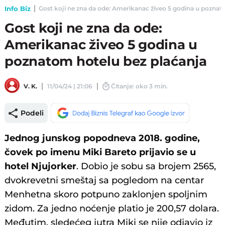
Info Biz
Gost koji ne zna da ode: Amerikanac živeo 5 godina u poznatom
Gost koji ne zna da ode:
Amerikanac živeo 5 godina u
poznatom hotelu bez plaćanja
V. K.
11/04/24 | 21:06
Čitanje: oko 3 min.
Podeli
Jednog junskog popodneva 2018. godine,
čovek po imenu Miki Bareto prijavio se u
hotel Njujorker
. Dobio je sobu sa brojem 2565,
dvokrevetni smeštaj sa pogledom na centar
Menhetna skoro potpuno zaklonjen spoljnim
zidom. Za jedno noćenje platio je 200,57 dolara.
Međutim, sledećeg jutra Miki se nije odjavio iz