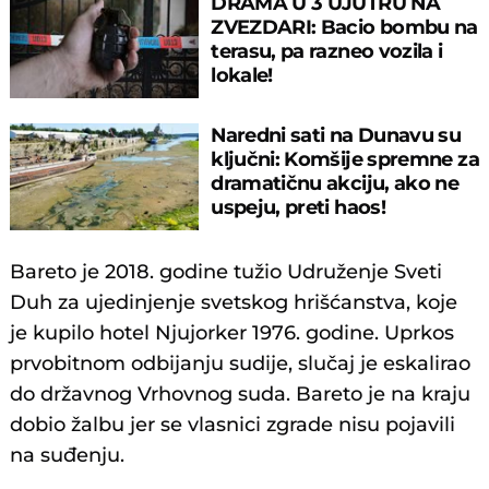
DRAMA U 3 UJUTRU NA
ZVEZDARI: Bacio bombu na
terasu, pa razneo vozila i
lokale!
Naredni sati na Dunavu su
ključni: Komšije spremne za
dramatičnu akciju, ako ne
uspeju, preti haos!
Bareto je 2018. godine tužio Udruženje Sveti
Duh za ujedinjenje svetskog hrišćanstva, koje
je kupilo hotel Njujorker 1976. godine. Uprkos
prvobitnom odbijanju sudije, slučaj je eskalirao
do državnog Vrhovnog suda. Bareto je na kraju
dobio žalbu jer se vlasnici zgrade nisu pojavili
na suđenju.