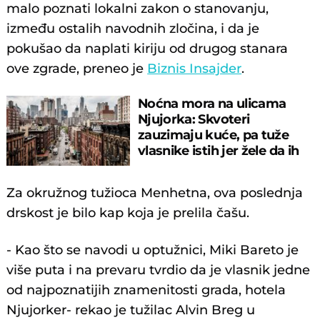
malo poznati lokalni zakon o stanovanju,
između ostalih navodnih zločina, i da je
pokušao da naplati kiriju od drugog stanara
ove zgrade, preneo je
Biznis Insajder
.
Noćna mora na ulicama
Njujorka: Skvoteri
zauzimaju kuće, pa tuže
vlasnike istih jer žele da ih
izbace
Za okružnog tužioca Menhetna, ova poslednja
drskost je bilo kap koja je prelila čašu.
- Kao što se navodi u optužnici, Miki Bareto je
više puta i na prevaru tvrdio da je vlasnik jedne
od najpoznatijih znamenitosti grada, hotela
Njujorker- rekao je tužilac Alvin Breg u