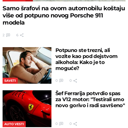
Samo šrafovi na ovom automobilu koštaju
više od potpuno novog Porsche 911
modela
2
6
Potpuno ste trezni, ali
vozite kao pod dejstvom
alkohola: Kako je to
moguće?
0
0
SAVETI
Šef Ferrarija potvrdio spas
za V12 motor: "Testirali smo
novo gorivo i radi savršeno"
0
0
AUTO VESTI