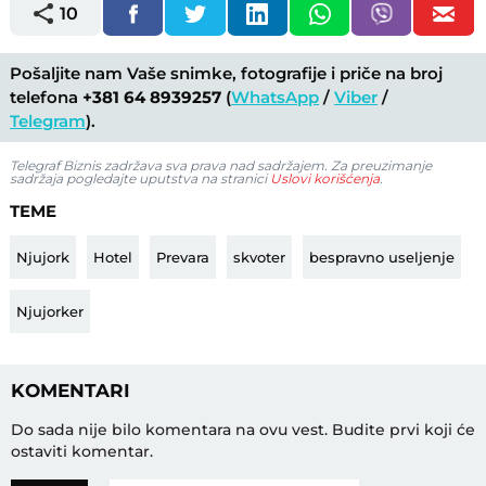
10
Pošaljite nam Vaše snimke, fotografije i priče na broj
telefona
+381 64 8939257
(
WhatsApp
/
Viber
/
Telegram
).
Telegraf Biznis zadržava sva prava nad sadržajem. Za preuzimanje
sadržaja pogledajte uputstva na stranici
Uslovi korišćenja
.
TEME
Njujork
Hotel
Prevara
skvoter
bespravno useljenje
Njujorker
KOMENTARI
Do sada nije bilo komentara na ovu vest.
Budite prvi koji će
ostaviti komentar.