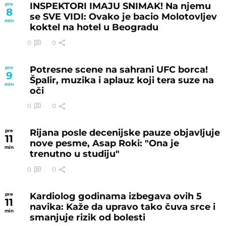
INSPEKTORI IMAJU SNIMAK! Na njemu
pre
8
se SVE VIDI: Ovako je bacio Molotovljev
min
koktel na hotel u Beogradu
0
0
Potresne scene na sahrani UFC borca!
pre
9
Špalir, muzika i aplauz koji tera suze na
min
oči
0
0
Rijana posle decenijske pauze objavljuje
pre
11
nove pesme, Asap Roki: "Ona je
min
trenutno u studiju"
0
0
Kardiolog godinama izbegava ovih 5
pre
11
navika: Kaže da upravo tako čuva srce i
min
smanjuje rizik od bolesti