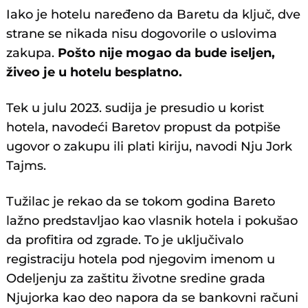
Iako je hotelu naređeno da Baretu da ključ, dve
strane se nikada nisu dogovorile o uslovima
zakupa.
Pošto nije mogao da bude iseljen,
živeo je u hotelu besplatno.
Tek u julu 2023. sudija je presudio u korist
hotela, navodeći Baretov propust da potpiše
ugovor o zakupu ili plati kiriju, navodi Nju Jork
Tajms.
Tužilac je rekao da se tokom godina Bareto
lažno predstavljao kao vlasnik hotela i pokušao
da profitira od zgrade. To je uključivalo
registraciju hotela pod njegovim imenom u
Odeljenju za zaštitu životne sredine grada
Njujorka kao deo napora da se bankovni računi