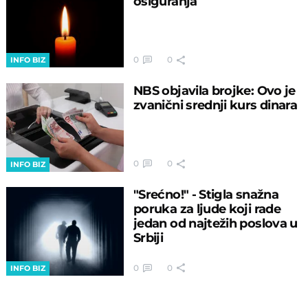
osiguranja
0
0
INFO BIZ
NBS objavila brojke: Ovo je
zvanični srednji kurs dinara
0
0
INFO BIZ
"Srećno!" - Stigla snažna
poruka za ljude koji rade
jedan od najtežih poslova u
Srbiji
0
0
INFO BIZ