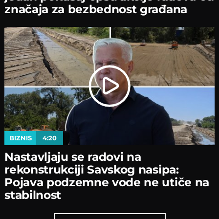
značaјa za bezbednost građana
BIZNIS
4:20
Nastavljaјu se radovi na
rekonstrukciјi Savskog nasipa:
Poјava podzemne vode ne utiče na
stabilnost