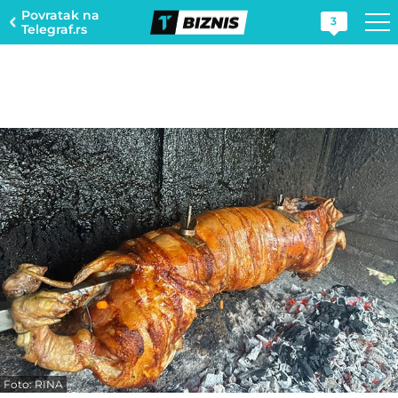
Povratak na
3
Telegraf.rs
Foto: RINA