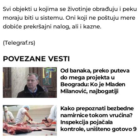
Svi objekti u kojima se životinje obrađuju i peku
moraju biti u sistemu. Oni koji ne poštuju mere
dobiće prekršajni nalog, ali i kazne.
(Telegraf.rs)
POVEZANE VESTI
Od banaka, preko puteva
do mega projekta u
Beogradu: Ko je Mladen
Milanović, najbogatiji
biznismen u RS?
Kako prepoznati bezbedne
namirnice tokom vrućina?
Inspekcija pojačala
kontrole, uništeno gotovo 9
tona hrane