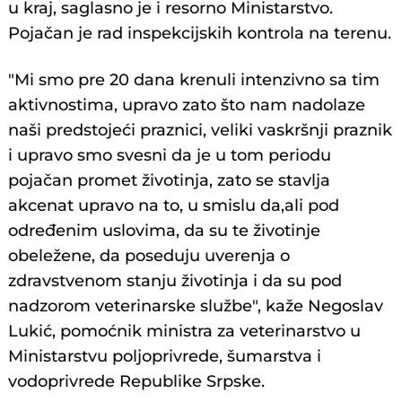
u kraj, saglasno je i resorno Ministarstvo.
Pojačan je rad inspekcijskih kontrola na terenu.
"Mi smo pre 20 dana krenuli intenzivno sa tim
aktivnostima, upravo zato što nam nadolaze
naši predstojeći praznici, veliki vaskršnji praznik
i upravo smo svesni da je u tom periodu
pojačan promet životinja, zato se stavlja
akcenat upravo na to, u smislu da,ali pod
određenim uslovima, da su te životinje
obeležene, da poseduju uverenja o
zdravstvenom stanju životinja i da su pod
nadzorom veterinarske službe", kaže Negoslav
Lukić, pomoćnik ministra za veterinarstvo u
Ministarstvu poljoprivrede, šumarstva i
vodoprivrede Republike Srpske.