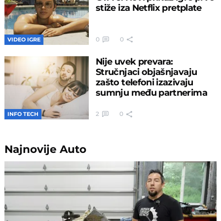
stiže iza Netflix pretplate
0
0
VIDEO IGRE
Nije uvek prevara:
Stručnjaci objašnjavaju
zašto telefoni izazivaju
sumnju među partnerima
2
0
INFO TECH
Najnovije
Auto