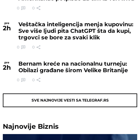
0
0
Veštačka inteligencija menja kupovinu:
pre
2
h
Sve više ljudi pita ChatGPT šta da kupi,
trgovci se bore za svaki klik
0
0
Bernam kreće na nacionalnu turneju:
pre
2
h
Obilazi građane širom Velike Britanije
0
0
SVE NAJNOVIJE VESTI SA TELEGRAF.RS
Najnovije
Biznis