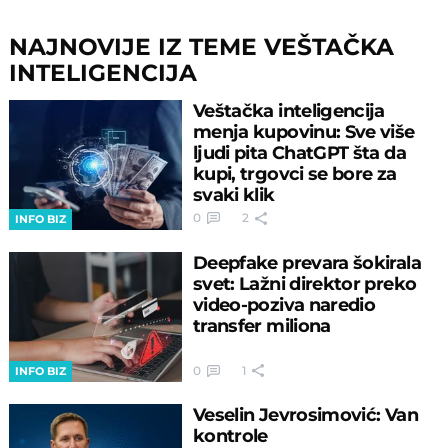
NAJNOVIJE IZ TEME VEŠTAČKA
INTELIGENCIJA
Veštačka inteligencija
menja kupovinu: Sve više
ljudi pita ChatGPT šta da
kupi, trgovci se bore za
svaki klik
0
2
INFO BIZ
Deepfake prevara šokirala
svet: Lažni direktor preko
video-poziva naredio
transfer miliona
0
1
INFO BIZ
Veselin Jevrosimović: Van
kontrole