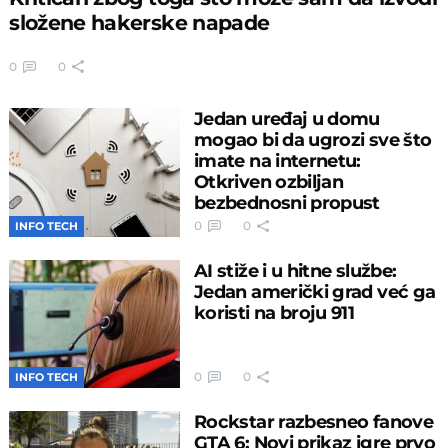
složene hakerske napade
0
0
Jedan uređaj u domu
mogao bi da ugrozi sve što
imate na internetu:
Otkriven ozbiljan
bezbednosni propust
0
0
INFO TECH
AI stiže i u hitne službe:
Jedan američki grad već ga
koristi na broju 911
0
0
INFO TECH
Rockstar razbesneo fanove
GTA 6: Novi prikaz igre prvo