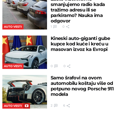
smanjujemo radio kada
tražimo adresu ili se
parkiramo? Nauka ima
odgovor
1
0
AUTO VESTI
Kineski auto-giganti gube
kupce kod kuće i kreću u
masovan izvoz ka Evropi
0
0
AUTO VESTI
Samo šrafovi na ovom
automobilu koštaju više od
potpuno novog Porsche 911
modela
2
6
AUTO VESTI