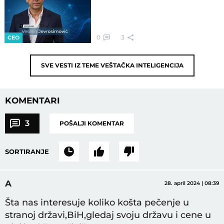
0
3
CEO
SVE VESTI IZ TEME
VEŠTAČKA INTELIGENCIJA
KOMENTARI
3
POŠALJI KOMENTAR
SORTIRANJE
A
28. april 2024 | 08:39
Šta nas interesuje koliko košta pečenje u
stranoj državi,BiH,gledaj svoju državu i cene u