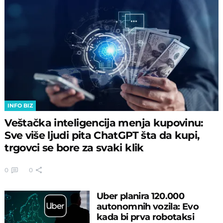
INFO BIZ
Veštačka inteligencija menja kupovinu:
Sve više ljudi pita ChatGPT šta da kupi,
trgovci se bore za svaki klik
0
0
Uber planira 120.000
autonomnih vozila: Evo
kada bi prva robotaksi