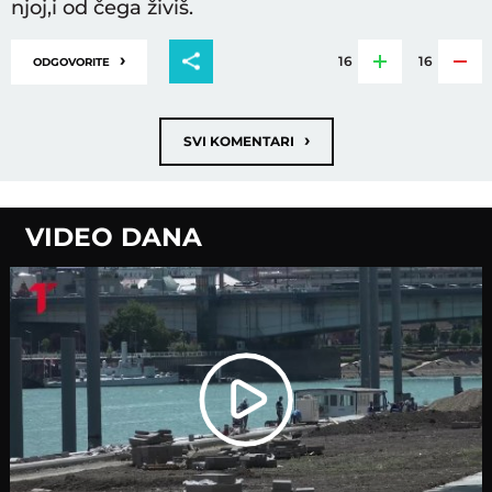
njoj,i od čega živiš.
›
16
16
ODGOVORITE
›
SVI KOMENTARI
VIDEO DANA