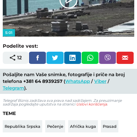
Play
Video
5:01
Podelite vest:
12
Pošaljite nam Vaše snimke, fotografije i priče na broj
telefona
+381 64 8939257
(
WhatsApp
/
Viber
/
Telegram
).
Telegraf Biznis zadržava sva prava nad sadržajem. Za preuzimanje
sadržaja pogledajte uputstva na stranici
Uslovi korišćenja
.
TEME
Republika Srpska
Pečenje
Afrička kuga
Prasad