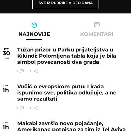
SVE IZ RUBRIKE VIDEO DANA
NAJNOVIJE
KOMENTARI
Tužan prizor u Parku prijateljstva u
pre
30
Kikindi: Polomljena tabla koja je bila
min
simbol povezanosti dva grada
0
0
Vučić o evropskom putu: I kada
pre
1
h
ispunimo sve, politika odlučuje, a ne
samo rezultati
0
0
Makabi završio novo pojačanje,
pre
1
h
Amerikanac potpisao za tim iz Tel Aviva