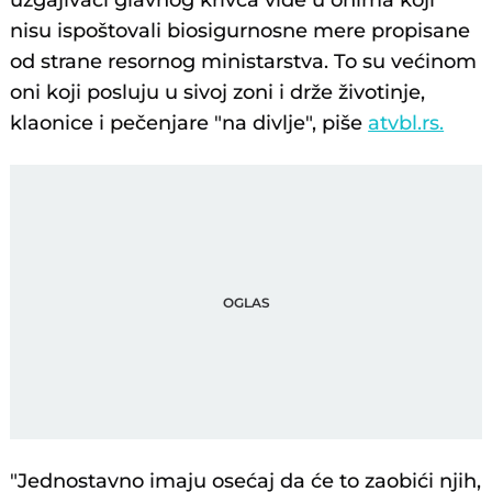
uzgajivači glavnog krivca vide u onima koji
nisu ispoštovali biosigurnosne mere propisane
od strane resornog ministarstva. To su većinom
oni koji posluju u sivoj zoni i drže životinje,
klaonice i pečenjare "na divlje", piše
atvbl.rs.
"Jednostavno imaju osećaj da će to zaobići njih,