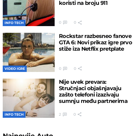
koristi na broju 911
0
0
INFO TECH
Rockstar razbesneo fanove
GTA 6: Novi prikaz igre prvo
stiže iza Netflix pretplate
0
0
VIDEO IGRE
Nije uvek prevara:
Stručnjaci objašnjavaju
zašto telefoni izazivaju
sumnju među partnerima
2
0
INFO TECH
Najnovije
Auto