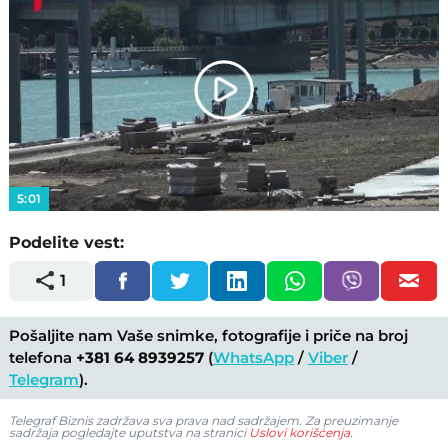
Play
Video
5:01
Podelite vest:
1
Pošaljite nam Vaše snimke, fotografije i priče na broj
telefona
+381 64 8939257
(
WhatsApp
/
Viber
/
Telegram
).
Telegraf Biznis zadržava sva prava nad sadržajem. Za preuzimanje
sadržaja pogledajte uputstva na stranici
Uslovi korišćenja
.