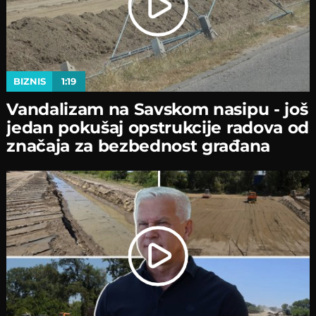
BIZNIS
1:19
Vandalizam na Savskom nasipu - јoš
јedan pokušaј opstrukciјe radova od
značaјa za bezbednost građana