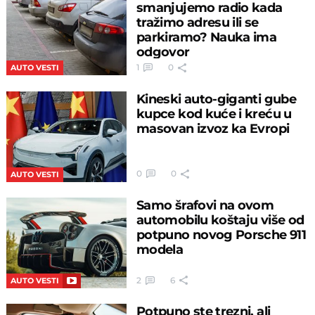
smanjujemo radio kada
tražimo adresu ili se
parkiramo? Nauka ima
odgovor
1
0
AUTO VESTI
Kineski auto-giganti gube
kupce kod kuće i kreću u
masovan izvoz ka Evropi
0
0
AUTO VESTI
Samo šrafovi na ovom
automobilu koštaju više od
potpuno novog Porsche 911
modela
2
6
AUTO VESTI
Potpuno ste trezni, ali