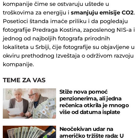
kompanije čime se ostvaruju uštede u
troškovima za energiju i
smanjuju emisije CO2
.
Posetioci štanda imaće priliku i da pogledaju
fotografije Predraga Kostina, zaposlenog NIS-a i
jednog od najboljih fotografa prirodnih
lokaliteta u Srbiji, čije fotografije su objavljene u
okviru prethodnog Izveštaja o održivom razvoju
kompanije.
TEME ZA VAS
Stiže nova pomoć
penzionerima, ali jedna
rečenica otkrila je mnogo
više od datuma isplate
Neočekivan udar na
američko tržište rada: U