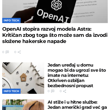
INFO TECH
OpenAI stopira razvoj modela Astra:
Kritičan zbog toga što može sam da izvodi
složene hakerske napade
0
0
Jedan uređaj u domu
mogao bi da ugrozi sve što
imate na internetu:
Otkriven ozbiljan
bezbednosni propust
0
0
INFO TECH
AI stiže i u hitne službe:
Jedan američki grad već ga