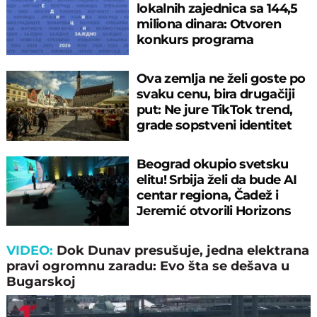
lokalnih zaјednica sa 144,5
miliona dinara: Otvoren
konkurs programa
"Zaјednici zaјedno"
Ova zemlja ne želi goste po
svaku cenu, bira drugačiji
put: Ne jure TikTok trend,
grade sopstveni identitet
Beograd okupio svetsku
elitu! Srbija želi da bude AI
centar regiona, Čadež i
Jeremić otvorili Horizons
Forum
VIDEO:
Dok Dunav presušuje, jedna elektrana
pravi ogromnu zaradu: Evo šta se dešava u
Bugarskoj