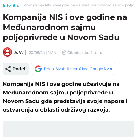
Info Biz
Kompanija NIS i ove godine na Međunarodnom sajmu poljopri
Kompanija NIS i ove godine na
Međunarodnom sajmu
poljoprivrede u Novom Sadu
A. V.
20/05/24 | 11:14
Čitanje: oko 2 min.
Podeli
Kompanija NIS i ove godine učestvuje na
Međunarodnom sajmu poljoprivrede u
Novom Sadu gde predstavlja svoje napore i
ostvarenja u oblasti održivog razvoja.