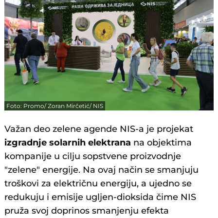
Foto: Promo/ Zoran Mirčetić/ NIS
Važan deo zelene agende NIS-a je projekat
izgradnje solarnih elektrana
na objektima
kompanije u cilju sopstvene proizvodnje
"zelene" energije. Na ovaj način se smanjuju
troškovi za električnu energiju, a ujedno se
redukuju i emisije ugljen-dioksida čime NIS
pruža svoj doprinos smanjenju efekta