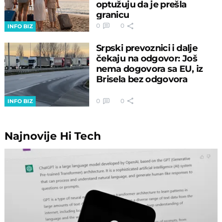
optužuju da je prešla
granicu
0
0
INFO BIZ
Srpski prevoznici i dalje
čekaju na odgovor: Još
nema dogovora sa EU, iz
Brisela bez odgovora
0
0
INFO BIZ
Najnovije
Hi Tech