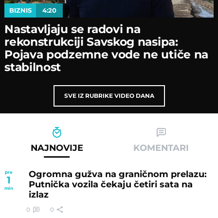
BIZNIS
4:20
Nastavljaјu se radovi na
rekonstrukciјi Savskog nasipa:
Poјava podzemne vode ne utiče na
stabilnost
SVE IZ RUBRIKE VIDEO DANA
NAJNOVIJE
KOMENTARI
Ogromna gužva na graničnom prelazu:
pre
1
Putnička vozila čekaju četiri sata na
min
izlaz
0
0