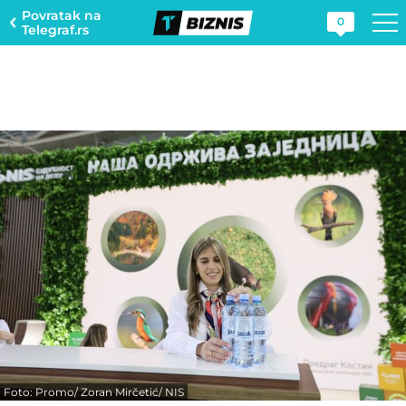
Povratak na
0
Telegraf.rs
Foto: Promo/ Zoran Mirčetić/ NIS