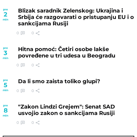
Blizak saradnik Zelenskog: Ukrajina i
pre
2
Srbija će razgovarati o pristupanju EU i o
min
sankcijama Rusiji
0
0
Hitna pomoć: Četiri osobe lakše
pre
3
povređene u tri udesa u Beogradu
min
0
0
Da li smo zaista toliko glupi?
pre
5
0
0
min
"Zakon Lindzi Grejem": Senat SAD
pre
8
usvojio zakon o sankcijama Rusiji
min
0
0