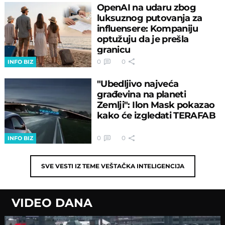
OpenAI na udaru zbog
luksuznog putovanja za
influensere: Kompaniju
optužuju da je prešla
granicu
0
0
INFO BIZ
"Ubedljivo najveća
građevina na planeti
Zemlji": Ilon Mask pokazao
kako će izgledati TERAFAB
0
0
INFO BIZ
SVE VESTI IZ TEME
VEŠTAČKA INTELIGENCIJA
VIDEO DANA