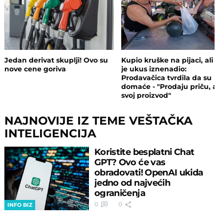
Jedan derivat skuplji! Ovo su
Kupio kruške na pijaci, ali 
nove cene goriva
je ukus iznenadio:
Prodavačica tvrdila da su
domaće - "Prodaju priču, a
svoj proizvod"
NAJNOVIJE IZ TEME VEŠTAČKA
INTELIGENCIJA
Koristite besplatni Chat
GPT? Ovo će vas
obradovati! OpenAI ukida
jedno od najvećih
ograničenja
0
0
INFO BIZ