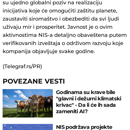
su ujedno globalni poziv na realizaciju
inicijativa koje će omogućiti zaštitu planete,
zaustaviti siromaštvo i obezbediti da svi ljudi
uživaju mir i prosperitet. Javnost je o ovim
aktivnostima NIS-a detaljno obaveštena putem
verifikovanih izveštaja o održivom razvoju koje
kompanija objavljuje svake godine.
(Telegraf.rs/PR)
POVEZANE VESTI
Godinama su krave bile
"glavni i dežurni klimatski
krivac" - Da li će ih sada
zameniti AI?
NIS podržava proјekte