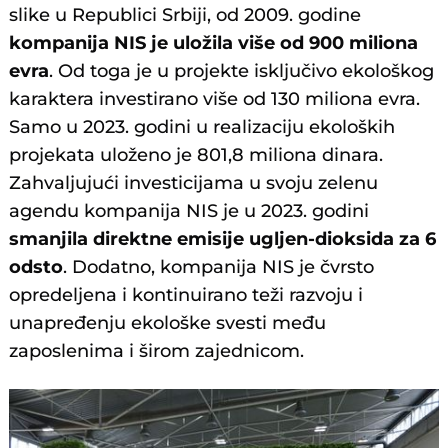
slike u Republici Srbiji, od 2009. godine
kompanija NIS je uložila više od 900 miliona
evra
. Od toga je u projekte isključivo ekološkog
karaktera investirano više od 130 miliona evra.
Samo u 2023. godini u realizaciju ekoloških
projekata uloženo je 801,8 miliona dinara.
Zahvaljujući investicijama u svoju zelenu
agendu kompanija NIS je u 2023. godini
smanjila direktne emisije ugljen-dioksida za 6
odsto
. Dodatno, kompanija NIS je čvrsto
opredeljena i kontinuirano teži razvoju i
unapređenju ekološke svesti među
zaposlenima i širom zajednicom.