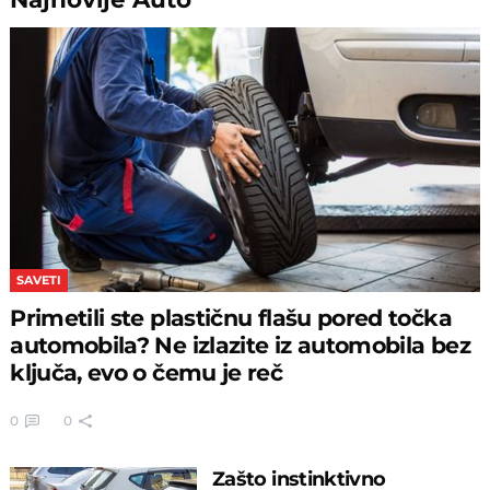
SAVETI
Primetili ste plastičnu flašu pored točka
automobila? Ne izlazite iz automobila bez
ključa, evo o čemu je reč
0
0
Zašto instinktivno