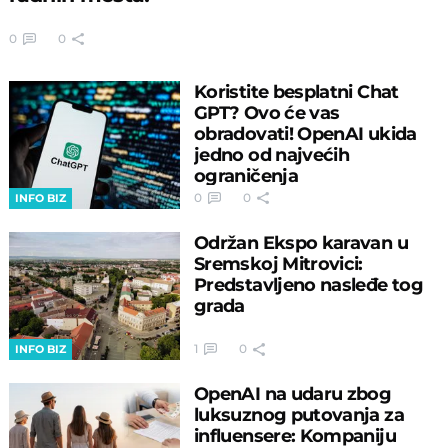
0
0
Koristite besplatni Chat
GPT? Ovo će vas
obradovati! OpenAI ukida
jedno od najvećih
ograničenja
0
0
INFO BIZ
Održan Ekspo karavan u
Sremskoj Mitrovici:
Predstavljeno nasleđe tog
grada
1
0
INFO BIZ
OpenAI na udaru zbog
luksuznog putovanja za
influensere: Kompaniju