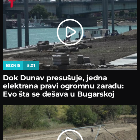
BIZNIS
5:01
Dok Dunav presušuje, jedna
elektrana pravi ogromnu zaradu:
Evo šta se dešava u Bugarskoj