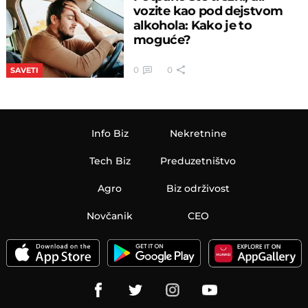
vozite kao pod dejstvom
alkohola: Kako je to
moguće?
0
0
SAVETI
Info Biz
Nekretnine
Tech Biz
Preduzetništvo
Agro
Biz održivost
Novčanik
CEO