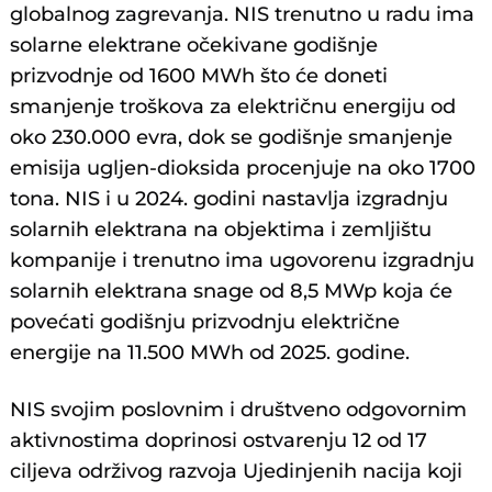
globalnog zagrevanja. NIS trenutno u radu ima
solarne elektrane očekivane godišnje
prizvodnje od 1600 MWh što će doneti
smanjenje troškova za električnu energiju od
oko 230.000 evra, dok se godišnje smanjenje
emisija ugljen-dioksida procenjuje na oko 1700
tona. NIS i u 2024. godini nastavlja izgradnju
solarnih elektrana na objektima i zemljištu
kompanije i trenutno ima ugovorenu izgradnju
solarnih elektrana snage od 8,5 MWp koja će
povećati godišnju prizvodnju električne
energije na 11.500 MWh od 2025. godine.
NIS svojim poslovnim i društveno odgovornim
aktivnostima doprinosi ostvarenju 12 od 17
ciljeva održivog razvoja Ujedinjenih nacija koji