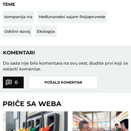
TEME
kompanija nis
Međunarodni sajam Poljoprivrede
Održivi razvoj
Ekologija
KOMENTARI
Do sada nije bilo komentara na ovu vest.
Budite prvi koji će
ostaviti komentar.
0
POŠALJI KOMENTAR
PRIČE SA WEBA