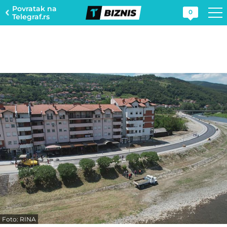
Povratak na
0
Telegraf.rs
Foto: RINA