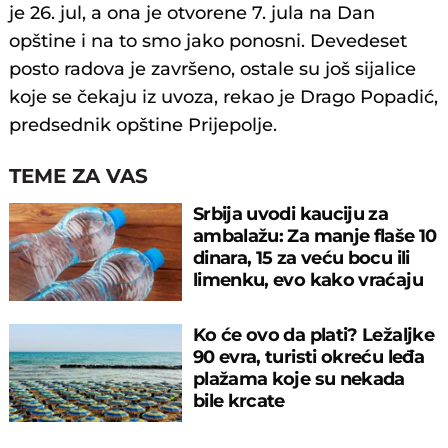
je 26. jul, a ona je otvorene 7. jula na Dan
opštine i na to smo jako ponosni. Devedeset
posto radova je završeno, ostale su još sijalice
koje se čekaju iz uvoza, rekao je Drago Popadić,
predsednik opštine Prijepolje.
TEME ZA VAS
Srbija uvodi kauciju za
ambalažu: Za manje flaše 10
dinara, 15 za veću bocu ili
limenku, evo kako vraćaju
pare
Ko će ovo da plati? Ležaljke
90 evra, turisti okreću leđa
plažama koje su nekada
bile krcate