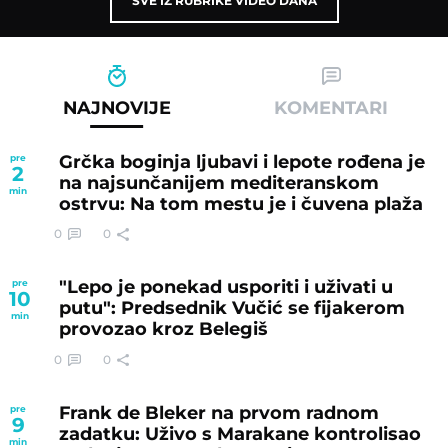
SVE IZ RUBRIKE VIDEO DANA
NAJNOVIJE
KOMENTARI
Grčka boginja ljubavi i lepote rođena je
pre
2
na najsunčanijem mediteranskom
min
ostrvu: Na tom mestu je i čuvena plaža
0
0
"Lepo je ponekad usporiti i uživati u
pre
10
putu": Predsednik Vučić se fijakerom
min
provozao kroz Belegiš
0
0
Frank de Bleker na prvom radnom
pre
9
zadatku: Uživo s Marakane kontrolisao
min