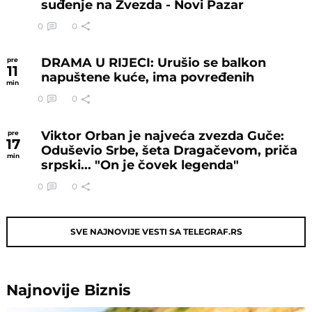
suđenje na Zvezda - Novi Pazar
0
0
DRAMA U RIJECI: Urušio se balkon
pre
11
napuštene kuće, ima povređenih
min
0
0
Viktor Orban je najveća zvezda Guče:
pre
17
Oduševio Srbe, šeta Dragačevom, priča
min
srpski... "On je čovek legenda"
0
0
SVE NAJNOVIJE VESTI SA TELEGRAF.RS
Najnovije
Biznis