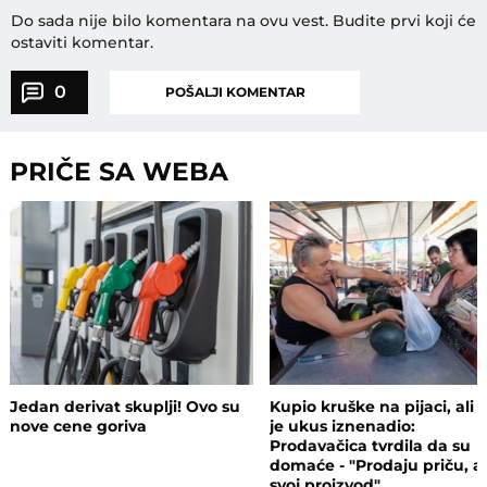
Do sada nije bilo komentara na ovu vest.
Budite prvi koji će
ostaviti komentar.
0
POŠALJI KOMENTAR
PRIČE SA WEBA
Jedan derivat skuplji! Ovo su
Kupio kruške na pijaci, ali 
nove cene goriva
je ukus iznenadio:
Prodavačica tvrdila da su
domaće - "Prodaju priču, a
svoj proizvod"