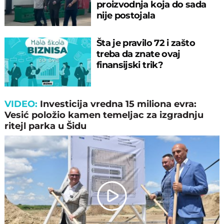
proizvodnja koja do sada
nije postojala
Šta je pravilo 72 i zašto
treba da znate ovaj
finansijski trik?
VIDEO:
Investicija vredna 15 miliona evra:
Vesić položio kamen temeljac za izgradnju
ritejl parka u Šidu
Play