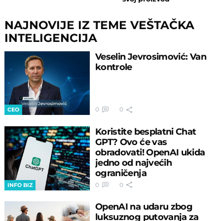
NAJNOVIJE IZ TEME VEŠTAČKA
INTELIGENCIJA
Veselin Jevrosimović: Van
kontrole
0
0
CEO
Koristite besplatni Chat
GPT? Ovo će vas
obradovati! OpenAI ukida
jedno od najvećih
ograničenja
0
0
INFO BIZ
OpenAI na udaru zbog
luksuznog putovanja za