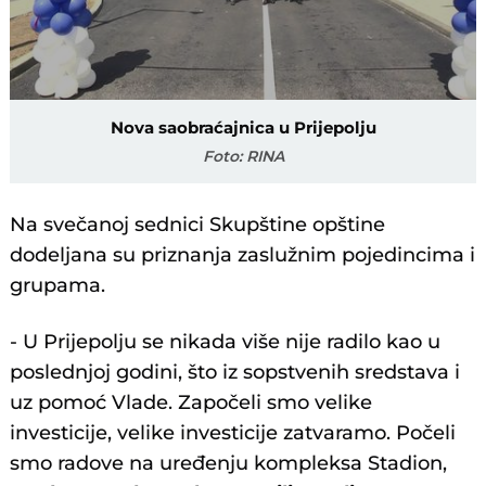
Nova saobraćajnica u Prijepolju
Foto: RINA
Na svečanoj sednici Skupštine opštine
dodeljana su priznanja zaslužnim pojedincima i
grupama.
- U Prijepolju se nikada više nije radilo kao u
poslednjoj godini, što iz sopstvenih sredstava i
uz pomoć Vlade. Započeli smo velike
investicije, velike investicije zatvaramo. Počeli
smo radove na uređenju kompleksa Stadion,