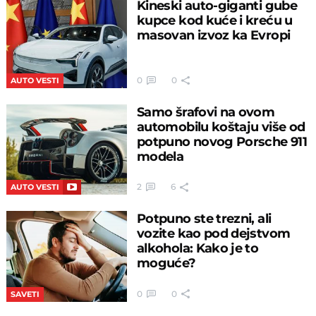
Kineski auto-giganti gube
kupce kod kuće i kreću u
masovan izvoz ka Evropi
0
0
AUTO VESTI
Samo šrafovi na ovom
automobilu koštaju više od
potpuno novog Porsche 911
modela
2
6
AUTO VESTI
Potpuno ste trezni, ali
vozite kao pod dejstvom
alkohola: Kako je to
moguće?
0
0
SAVETI