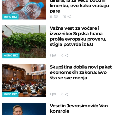
dinara, 15 za veću bocu ili
limenku, evo kako vraćaju
pare
13
15
INFO BIZ
Važna vest za voćare i
izvoznike: Srpska hrana
prošla evropsku proveru,
stigla potvrda iz EU
1
0
AGRO BIZ
Skupština dobila novi paket
ekonomskih zakona: Evo
šta se sve menja
1
0
INFO BIZ
Veselin Jevrosimović: Van
kontrole