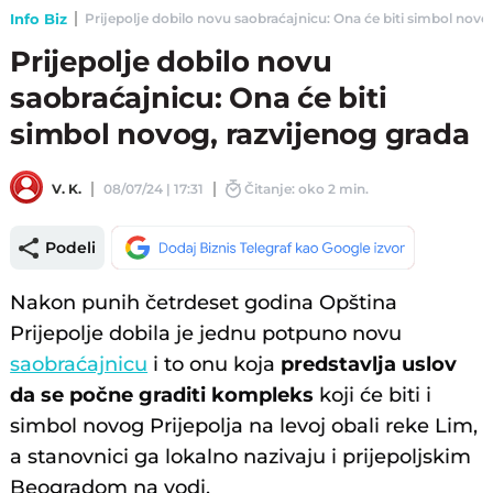
Info Biz
Prijepolje dobilo novu saobraćajnicu: Ona će biti simbol novog,
Prijepolje dobilo novu
saobraćajnicu: Ona će biti
simbol novog, razvijenog grada
V. K.
08/07/24 | 17:31
Čitanje: oko 2 min.
Podeli
Nakon punih četrdeset godina Opština
Prijepolje dobila je jednu potpuno novu
saobraćajnicu
i to onu koja
predstavlja uslov
da se počne graditi kompleks
koji će biti i
simbol novog Prijepolja na levoj obali reke Lim,
a stanovnici ga lokalno nazivaju i prijepoljskim
Beogradom na vodi.