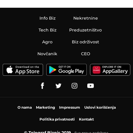
Info Biz
Nekretnine
Tech Biz
Preduzetništvo
Agro
Biz održivost
Novčanik
CEO
O nama
Marketing
Impressum
Uslovi korišćenja
Politika privatnosti
Kontakt
© Telegraf Biznis 2019
Sva prava zadržana.