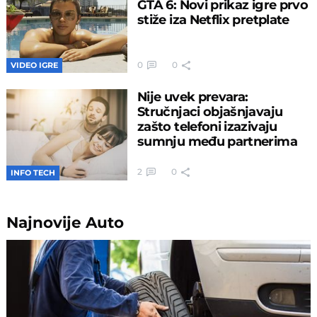
GTA 6: Novi prikaz igre prvo
stiže iza Netflix pretplate
0
0
VIDEO IGRE
Nije uvek prevara:
Stručnjaci objašnjavaju
zašto telefoni izazivaju
sumnju među partnerima
2
0
INFO TECH
Najnovije
Auto