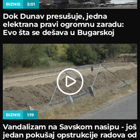
BIZNIS
5:01
Dok Dunav presušuje, jedna
elektrana pravi ogromnu zaradu:
Evo šta se dešava u Bugarskoj
BIZNIS
1:19
Vandalizam na Savskom nasipu - јoš
јedan pokušaј opstrukciјe radova od