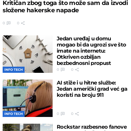
Kritičan zbog toga što može sam da izvodi
složene hakerske napade
0
0
Jedan uređaj u domu
mogao bi da ugrozi sve što
imate na internetu:
Otkriven ozbiljan
bezbednosni propust
0
0
INFO TECH
AI stiže i u hitne službe:
Jedan američki grad već ga
koristi na broju 911
0
0
INFO TECH
Rockstar razbesneo fanove