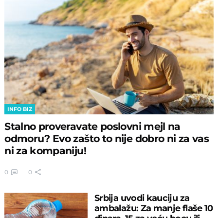
INFO BIZ
Stalno proveravate poslovni mejl na
odmoru? Evo zašto to nije dobro ni za vas
ni za kompaniju!
0
0
Srbija uvodi kauciju za
ambalažu: Za manje flaše 10