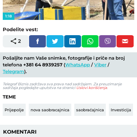
Video
1:18
Podelite vest:
2
Pošaljite nam Vaše snimke, fotografije i priče na broj
telefona
+381 64 8939257
(
WhatsApp
/
Viber
/
Telegram
).
Telegraf Biznis zadržava sva prava nad sadržajem. Za preuzimanje
sadržaja pogledajte uputstva na stranici
Uslovi korišćenja
.
TEME
Prijepolje
nova saobracajnica
saobraćajnica
Investicija
KOMENTARI