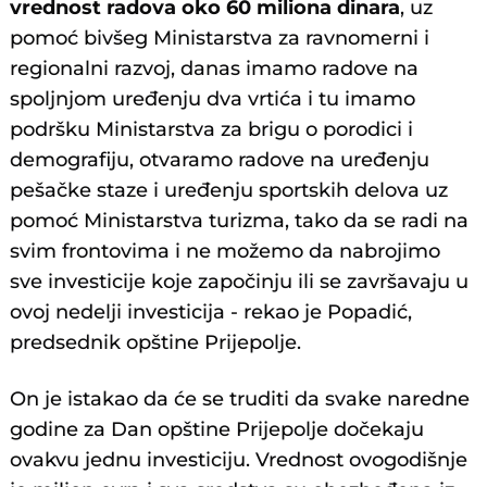
vrednost radova oko 60 miliona dinara
, uz
pomoć bivšeg Ministarstva za ravnomerni i
regionalni razvoj, danas imamo radove na
spoljnjom uređenju dva vrtića i tu imamo
podršku Ministarstva za brigu o porodici i
demografiju, otvaramo radove na uređenju
pešačke staze i uređenju sportskih delova uz
pomoć Ministarstva turizma, tako da se radi na
svim frontovima i ne možemo da nabrojimo
sve investicije koje započinju ili se završavaju u
ovoj nedelji investicija - rekao je Popadić,
predsednik opštine Prijepolje.
On je istakao da će se truditi da svake naredne
godine za Dan opštine Prijepolje dočekaju
ovakvu jednu investiciju. Vrednost ovogodišnje