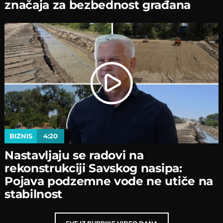
značaјa za bezbednost građana
BIZNIS
4:20
Nastavljaјu se radovi na
rekonstrukciјi Savskog nasipa:
Poјava podzemne vode ne utiče na
stabilnost