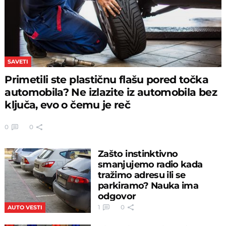
SAVETI
Primetili ste plastičnu flašu pored točka
automobila? Ne izlazite iz automobila bez
ključa, evo o čemu je reč
0
0
Zašto instinktivno
smanjujemo radio kada
tražimo adresu ili se
parkiramo? Nauka ima
odgovor
1
0
AUTO VESTI