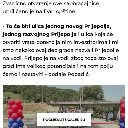
Zvanično otvaranje ove saobraćajnice
upriličeno je na Dan opštine.
-
To će biti ulica jednog novog Prijepolja,
jednog razvojnog Prijepolja
i ulica koja će
otvoriti vrata potencijalnim investitorima i mi
smo nekako ovaj deo grada nazvali Prijepolje
na vodi. Prijepolje na vodi, zbog toga što ovaj
grad ima velikog potencijala i na tom polju
ćemo i nastaviti - dodaje Popadić.
POGLEDAJTE GALERIJU