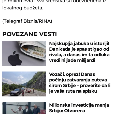
je milion evra i sva sredstva su obezbeđena iz
lokalnog budžeta.
(Telegraf Biznis/RINA)
POVEZANE VESTI
Najskuplja jabuka u istoriji!
Dan kada je spas stigao od
rivala, a danas im ta odluka
vredi hiljade milijardi
Vozači, oprez! Danas
počinju zatvaranja puteva
širom Srbije – proverite da li
je vaša ruta na spisku
Milionska investicija menja
Srbiju: Otvorena