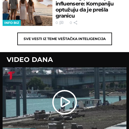
influensere: Kompaniju
optužuju da je prešla
granicu
0
0
INFO BIZ
SVE VESTI IZ TEME
VEŠTAČKA INTELIGENCIJA
VIDEO DANA