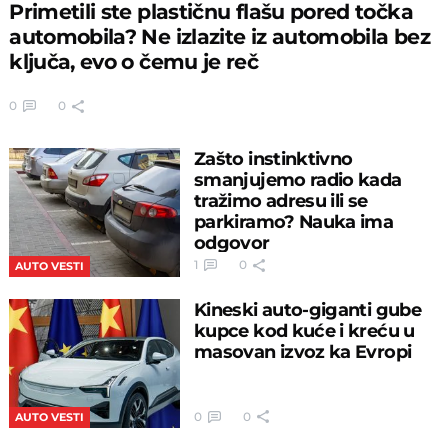
Primetili ste plastičnu flašu pored točka
automobila? Ne izlazite iz automobila bez
ključa, evo o čemu je reč
0
0
Zašto instinktivno
smanjujemo radio kada
tražimo adresu ili se
parkiramo? Nauka ima
odgovor
1
0
AUTO VESTI
Kineski auto-giganti gube
kupce kod kuće i kreću u
masovan izvoz ka Evropi
0
0
AUTO VESTI