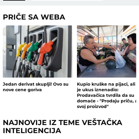
PRIČE SA WEBA
Jedan derivat skuplji! Ovo su
Kupio kruške na pijaci, ali 
nove cene goriva
je ukus iznenadio:
Prodavačica tvrdila da su
domaće - "Prodaju priču, a
svoj proizvod"
NAJNOVIJE IZ TEME VEŠTAČKA
INTELIGENCIJA