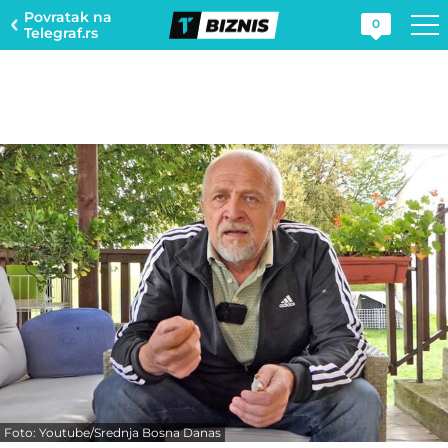
Povratak na
0
Telegraf.rs
Foto: Youtube/Srednja Bosna Danas