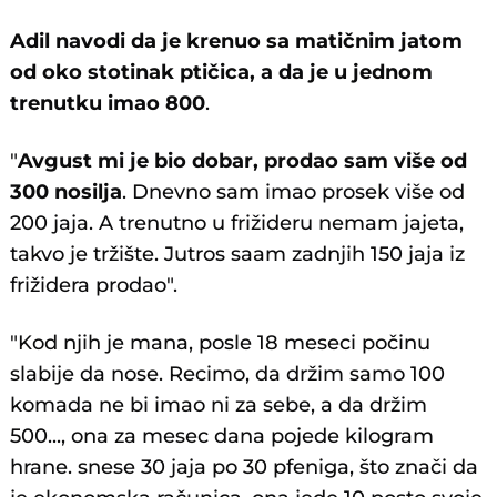
Adil navodi da je krenuo sa matičnim jatom
od oko stotinak ptičica, a da je u jednom
trenutku imao 800
.
"
Avgust mi je bio dobar, prodao sam više od
300 nosilja
. Dnevno sam imao prosek više od
200 jaja. A trenutno u frižideru nemam jajeta,
takvo je tržište. Jutros saam zadnjih 150 jaja iz
frižidera prodao".
"Kod njih je mana, posle 18 meseci počinu
slabije da nose. Recimo, da držim samo 100
komada ne bi imao ni za sebe, a da držim
500..., ona za mesec dana pojede kilogram
hrane. snese 30 jaja po 30 pfeniga, što znači da