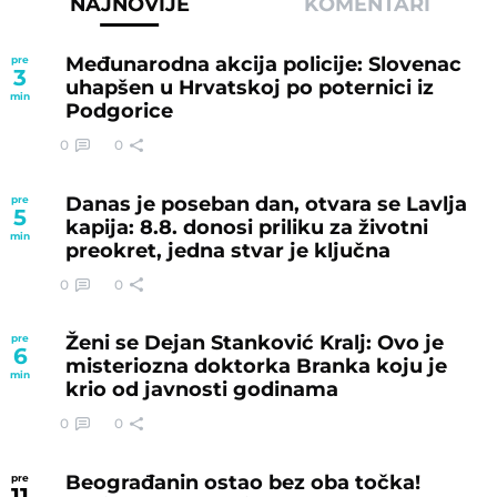
NAJNOVIJE
KOMENTARI
Međunarodna akcija policije: Slovenac
pre
3
uhapšen u Hrvatskoj po poternici iz
min
Podgorice
0
0
Danas je poseban dan, otvara se Lavlja
pre
5
kapija: 8.8. donosi priliku za životni
min
preokret, jedna stvar je ključna
0
0
Ženi se Dejan Stanković Kralj: Ovo je
pre
6
misteriozna doktorka Branka koju je
min
krio od javnosti godinama
0
0
Beograđanin ostao bez oba točka!
pre
11