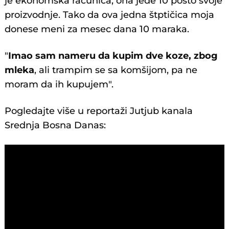
je ekonomska računica, ona jede 10 posto svoje
proizvodnje. Tako da ova jedna štptičica moja
donese meni za mesec dana 10 maraka.
"
Imao sam nameru da kupim dve koze, zbog
mleka
, ali trampim se sa komšijom, pa ne
moram da ih kupujem".
Pogledajte više u reportaži Jutjub kanala
Srednja Bosna Danas: