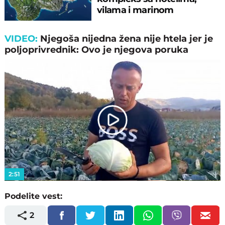
vilama i marinom
VIDEO:
Njegoša nijedna žena nije htela jer je
poljoprivrednik: Ovo je njegova poruka
Play
Video
2:51
Podelite vest:
2