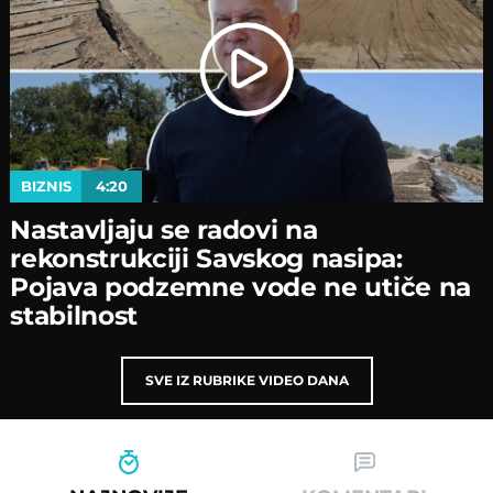
BIZNIS
4:20
Nastavljaјu se radovi na
rekonstrukciјi Savskog nasipa:
Poјava podzemne vode ne utiče na
stabilnost
SVE IZ RUBRIKE VIDEO DANA