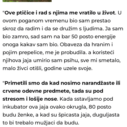
"
Ove ptičice i rad s njima me vratilo u život
. U
ovom poganom vremenu bio sam prestao
skroz da radim i da se družim s ljudima. Ja sam
bio zamro, sad sam na bar 50 posto energije
onoga kakav sam bio. Obaveza da hranim i
pojim prepelice, me je probudila. a koristeći
njihova jaja umirio sam psihu, sve mi smetalo,
malo živci otišli, godine uzele svoje.
"
Primetili smo da kad nosimo narandžaste ili
crvene odevne predmete, tada su pod
stresom i lošije nose
. Kada sstavljamo pod
inkubator ova jaja ovako okrugla, 80 posto
budu ženke, a kad su špicasta jaja, duguljasta
to bi trebalo mužjaci da budu.