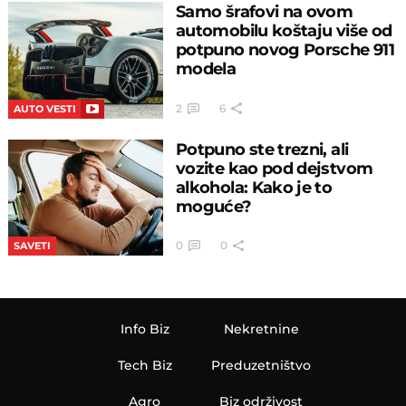
Samo šrafovi na ovom
automobilu koštaju više od
potpuno novog Porsche 911
modela
2
6
AUTO VESTI
Potpuno ste trezni, ali
vozite kao pod dejstvom
alkohola: Kako je to
moguće?
0
0
SAVETI
Info Biz
Nekretnine
Tech Biz
Preduzetništvo
Agro
Biz održivost