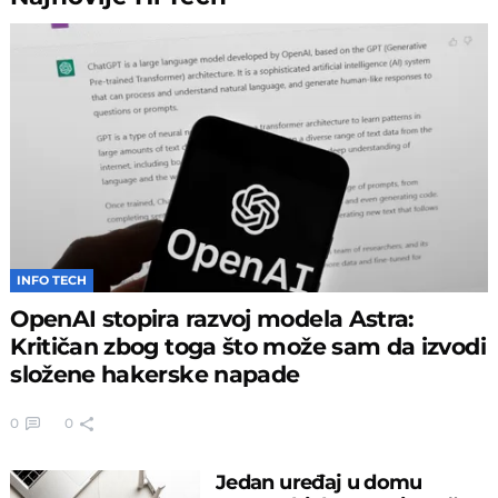
INFO TECH
OpenAI stopira razvoj modela Astra:
Kritičan zbog toga što može sam da izvodi
složene hakerske napade
0
0
Jedan uređaj u domu