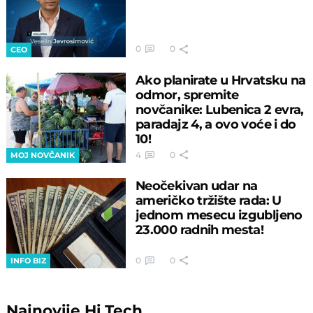
0
0
CEO
Ako planirate u Hrvatsku na
odmor, spremite
novčanike: Lubenica 2 evra,
paradajz 4, a ovo voće i do
10!
4
0
MOJ NOVČANIK
Neočekivan udar na
američko tržište rada: U
jednom mesecu izgubljeno
23.000 radnih mesta!
0
0
INFO BIZ
Najnovije
Hi Tech