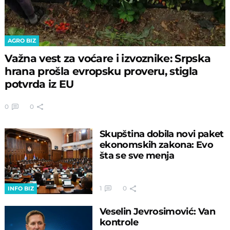
AGRO BIZ
Važna vest za voćare i izvoznike: Srpska
hrana prošla evropsku proveru, stigla
potvrda iz EU
0
0
Skupština dobila novi paket
ekonomskih zakona: Evo
šta se sve menja
1
0
INFO BIZ
Veselin Jevrosimović: Van
kontrole