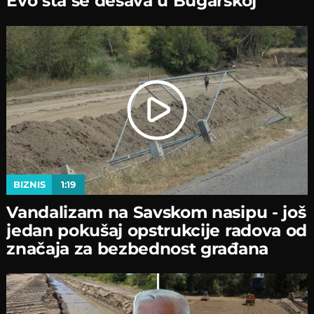
Evo šta se dešava u Bugarskoj
BIZNIS
1:19
Vandalizam na Savskom nasipu - јoš
јedan pokušaј opstrukciјe radova od
značaјa za bezbednost građana