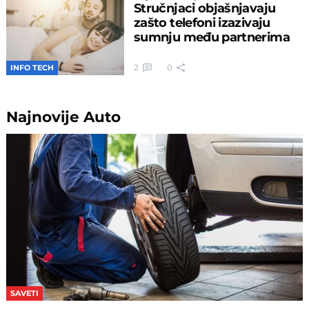
Stručnjaci objašnjavaju
zašto telefoni izazivaju
sumnju među partnerima
2
0
INFO TECH
Najnovije
Auto
SAVETI