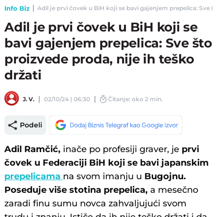
Info Biz
Adil je prvi čovek u BiH koji se bavi gajenjem prepelica: Sve što
Adil je prvi čovek u BiH koji se
bavi gajenjem prepelica: Sve što
proizvede proda, nije ih teško
držati
J. V.
02/10/24 | 06:30
Čitanje: oko 2 min.
Podeli
Adil Ramčić,
inače po profesiji graver, je
prvi
čovek u Federaciji BiH koji se bavi japanskim
prepelicama
na svom imanju u
Bugojnu.
Poseduje više stotina prepelica,
a mesečno
zaradi finu sumu novca zahvaljujući svom