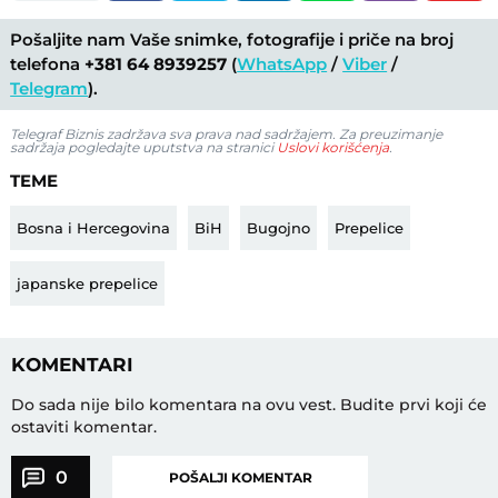
Pošaljite nam Vaše snimke, fotografije i priče na broj
telefona
+381 64 8939257
(
WhatsApp
/
Viber
/
Telegram
).
Telegraf Biznis zadržava sva prava nad sadržajem. Za preuzimanje
sadržaja pogledajte uputstva na stranici
Uslovi korišćenja
.
TEME
Bosna i Hercegovina
BiH
Bugojno
Prepelice
japanske prepelice
KOMENTARI
Do sada nije bilo komentara na ovu vest.
Budite prvi koji će
ostaviti komentar.
0
POŠALJI KOMENTAR