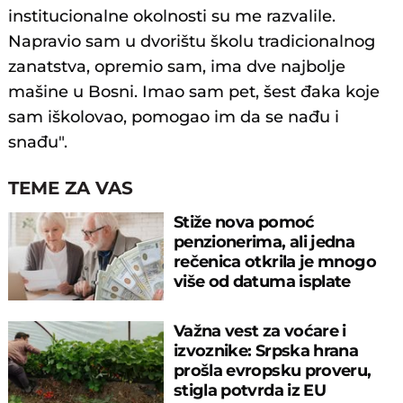
institucionalne okolnosti su me razvalile.
Napravio sam u dvorištu školu tradicionalnog
zanatstva, opremio sam, ima dve najbolje
mašine u Bosni. Imao sam pet, šest đaka koje
sam iškolovao, pomogao im da se nađu i
snađu".
TEME ZA VAS
Stiže nova pomoć
penzionerima, ali jedna
rečenica otkrila je mnogo
više od datuma isplate
Važna vest za voćare i
izvoznike: Srpska hrana
prošla evropsku proveru,
stigla potvrda iz EU