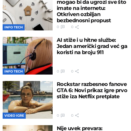
mogao bi da ugrozi sve što
imate na internetu:
Otkriven ozbiljan
bezbednosni propust
0
0
INFO TECH
AI stiže i u hitne službe:
Jedan američki grad već ga
koristi na broju 911
0
0
INFO TECH
Rockstar razbesneo fanove
GTA 6: Novi prikaz igre prvo
stiže iza Netflix pretplate
0
0
VIDEO IGRE
Nije uvek prevara: