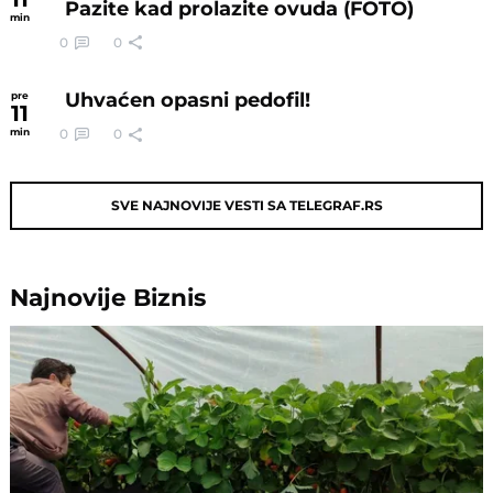
Pazite kad prolazite ovuda (FOTO)
min
0
0
Uhvaćen opasni pedofil!
pre
11
0
0
min
SVE NAJNOVIJE VESTI SA TELEGRAF.RS
Najnovije
Biznis