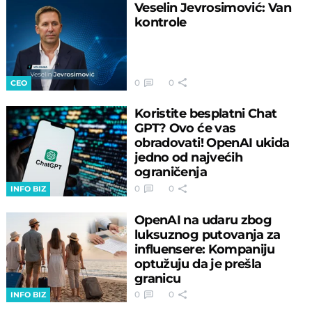
Veselin Jevrosimović: Van
kontrole
0
0
CEO
Koristite besplatni Chat
GPT? Ovo će vas
obradovati! OpenAI ukida
jedno od najvećih
ograničenja
0
0
INFO BIZ
OpenAI na udaru zbog
luksuznog putovanja za
influensere: Kompaniju
optužuju da je prešla
granicu
0
0
INFO BIZ