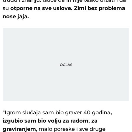
trudu i znanju. Ističe da ih nije teško držati i da
su
otporne na sve uslove. Zimi bez problema
nose jaja.
"Igrom slučaja sam bio graver 40 godina
,
izgubio sam bio volju za radom, za
graviranjem
, malo poreske i sve druge