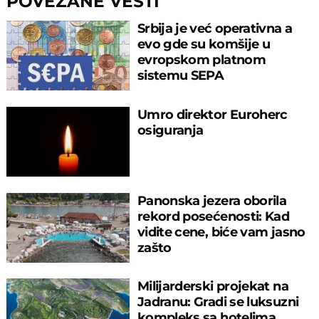
POVEZANE VESTI
Srbija je već operativna a
evo gde su komšije u
evropskom platnom
sistemu SEPA
Umro direktor Euroherc
osiguranja
Panonska jezera oborila
rekord posećenosti: Kad
vidite cene, biće vam jasno
zašto
Milijarderski projekat na
Jadranu: Gradi se luksuzni
kompleks sa hotelima,