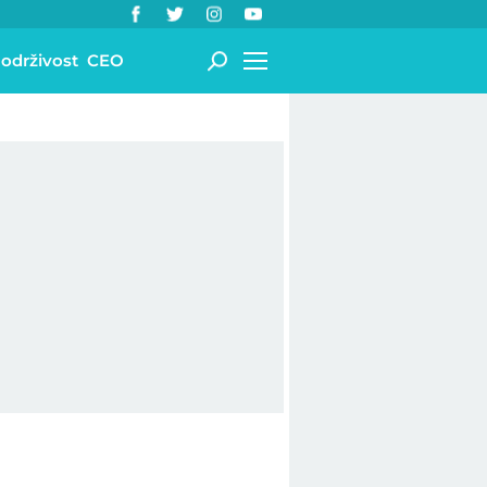
 održivost
CEO