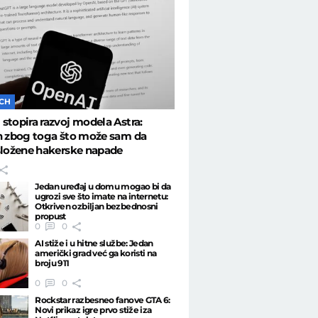
ECH
stopira razvoj modela Astra:
n zbog toga što može sam da
složene hakerske napade
Jedan uređaj u domu mogao bi da
ugrozi sve što imate na internetu:
Otkriven ozbiljan bezbednosni
propust
0
0
AI stiže i u hitne službe: Jedan
američki grad već ga koristi na
broju 911
0
0
Rockstar razbesneo fanove GTA 6:
Novi prikaz igre prvo stiže iza