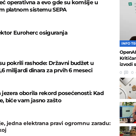
 već operativna a evo gde su komšije u
m platnom sistemu SEPA
ktor Euroherc osiguranja
INFO T
OpenAI 
Kritiča
su pokrili rashode: Državni budžet u
izvodi 
1,6 milijardi dinara za prvih 6 meseci
0
0
jezera oborila rekord posećenosti: Kad
ne, biće vam jasno zašto
, jedna elektrana pravi ogromnu zaradu:
koj