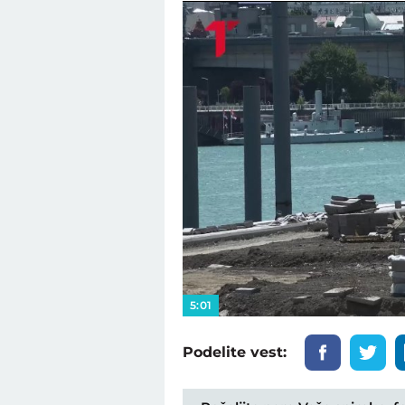
5:01
Podelite vest: