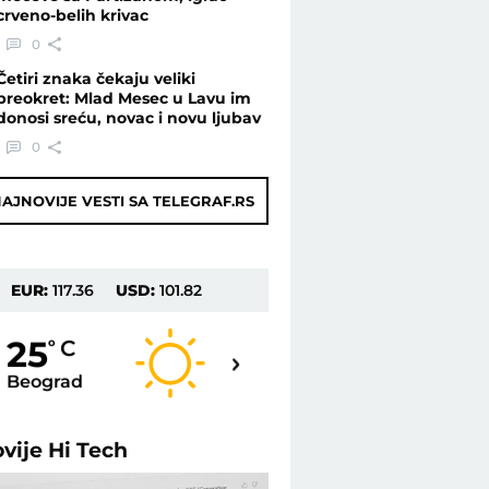
crveno-belih krivac
0
Četiri znaka čekaju veliki
preokret: Mlad Mesec u Lavu im
donosi sreću, novac i novu ljubav
0
AJNOVIJE VESTI SA TELEGRAF.RS
EUR:
117.36
USD:
101.82
26
25
o
C
o
C
Beograd
Novi Sad
ovije
Hi Tech