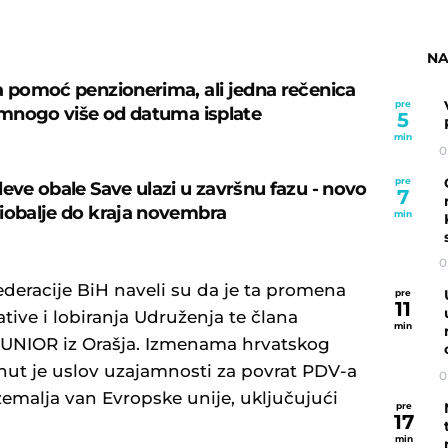
NA
a pomoć penzionerima, ali jedna rečenica
pre
e mnogo više od datuma isplate
5
min
0
pre
leve obale Save ulazi u završnu fazu - novo
7
iobalje do kraja novembra
min
0
deracije BiH naveli su da je ta promena
pre
11
ative i lobiranja Udruženja te člana
min
UNIOR iz Orašja. Izmenama hrvatskog
nut je uslov uzajamnosti za povrat PDV-a
0
emalja van Evropske unije, uključujući
pre
17
min