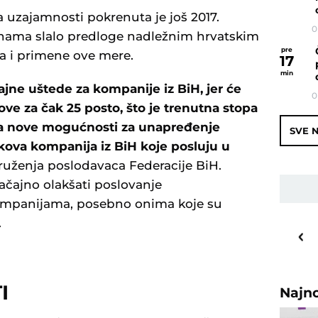
va uzajamnosti pokrenuta je još 2017.
0
inama slalo predloge nadležnim hrvatskim
pre
a i primene ove mere.
17
min
ne uštede za kompanije iz BiH, jer će
0
ove za čak 25 posto, što je trenutna stopa
ra nove mogućnosti za unapređenje
SVE N
kova kompanija iz BiH koje posluju u
druženja poslodavaca Federacije BiH.
ačajno olakšati poslovanje
mpanijama, posebno onima koje su
.
26
o
C
Priština
I
Najn