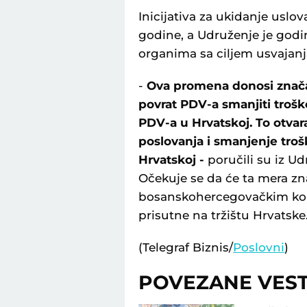
Inicijativa za ukidanje uslo
godine, a Udruženje je god
organima sa ciljem usvajanj
-
Ova promena donosi značaj
povrat PDV-a smanjiti trošk
PDV-a u Hrvatskoj. To otva
poslovanja i smanjenje troš
Hrvatskoj -
poručili su iz U
Očekuje se da će ta mera zn
bosanskohercegovačkim ko
prisutne na tržištu Hrvatske
(Telegraf Biznis/
Poslovni
)
POVEZANE VEST