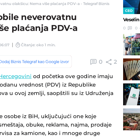
vatnu olakšicu: Nema više plaćanja PDV-a - Telegraf Biznis
CEO
obile neverovatnu
Veselin
iše plaćanja PDV-a
0
0
 06:07
Čitanje: oko 1 min.
0
2
 Hercegovini
od početka ove godine imaju
dodanu vrednost (PDV) iz Republike
ova u ovoj zemlji, saopštili su iz Udruženja
osobe iz BiH, uključujući one koje
smeštaja, obuke, reklama, najma, prodaje
servisa za kamione, kao i mnoge druge