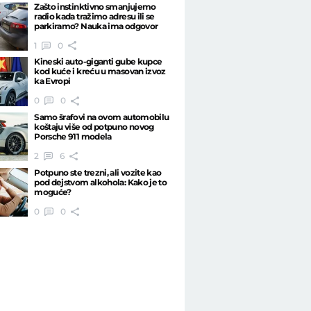
Zašto instinktivno smanjujemo
radio kada tražimo adresu ili se
parkiramo? Nauka ima odgovor
1
0
Kineski auto-giganti gube kupce
kod kuće i kreću u masovan izvoz
ka Evropi
0
0
Samo šrafovi na ovom automobilu
koštaju više od potpuno novog
Porsche 911 modela
2
6
Potpuno ste trezni, ali vozite kao
pod dejstvom alkohola: Kako je to
moguće?
0
0