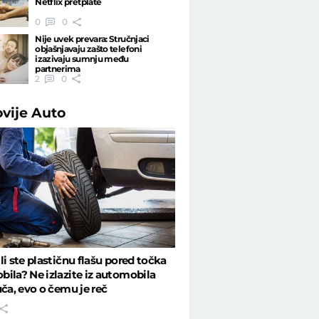
Netflix pretplate
0
0
Nije uvek prevara: Stručnjaci
objašnjavaju zašto telefoni
izazivaju sumnju među
partnerima
2
0
ovije
Auto
li ste plastičnu flašu pored točka
ila? Ne izlazite iz automobila
uča, evo o čemu je reč