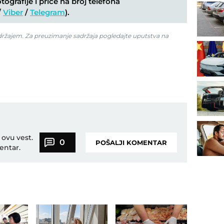
ografije i priče na broj telefona
/
Viber
/
Telegram
).
adržajem. Za preuzimanje sadržaja pogledajte uputstva na
 ovu vest.
0
POŠALJI KOMENTAR
entar.