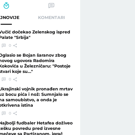
JNOVIJE
KOMENTARI
Vučić dočekao Zelenskog ispred
Palate "Srbija"
0
Oglasio se Bojan šaranov zbog
novog ugovora Radomira
Kokovića u Železničaru: "Postoje
stvari koje su..."
0
Ukrajinski vojnik pronađen mrtav
uz bocu pića i nož: Sumnjalo se
na samoubistvo, a onda je
otkrivena istina
0
Najbolji fudbaler Hetafea doživeo
tešku povredu pred izvesne
mečeve sa Partizanom, igrač