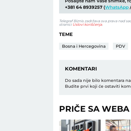
Pošaljite nam Vaše snimke, fot
+381 64 8939257
(
WhatsApp
Telegraf Biznis zadržava sva prava nad s
stranici
Uslovi korišćenja
.
TEME
Bosna i Hercegovina
PDV
KOMENTARI
Do sada nije bilo komentara na
Budite prvi koji će ostaviti kom
PRIČE SA WEBA