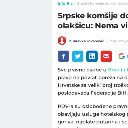
Info Biz
Srpske komšije dobile nevero
Srpske komšije d
olakšicu: Nema v
Dubravka Jovanović
23/01/25 |
Sve pravne osobe u
Bosni i
pravo na povrat poreza na 
Hrvatske za veliki broj trošk
poslodavaca Federacije BiH.
PDV-a su oslobođene pravne 
obavljaju usluge hotelskog 
goriva, naplate putarina i 