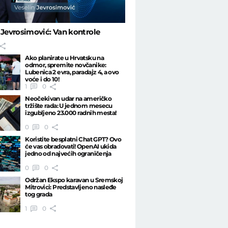
 Jevrosimović: Van kontrole
Ako planirate u Hrvatsku na
odmor, spremite novčanike:
Lubenica 2 evra, paradajz 4, a ovo
voće i do 10!
1
0
Neočekivan udar na američko
tržište rada: U jednom mesecu
izgubljeno 23.000 radnih mesta!
0
0
Koristite besplatni Chat GPT? Ovo
će vas obradovati! OpenAI ukida
jedno od najvećih ograničenja
0
0
Održan Ekspo karavan u Sremskoj
Mitrovici: Predstavljeno nasleđe
tog grada
1
0