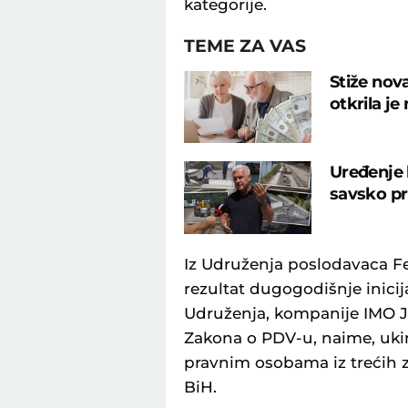
kategorije.
TEME ZA VAS
Stiže nov
otkrila j
Uređenje 
savsko pr
Iz Udruženja poslodavaca Fe
rezultat dugogodišnje inicij
Udruženja, kompanije IMO J
Zakona o PDV-u, naime, uki
pravnim osobama iz trećih z
BiH.