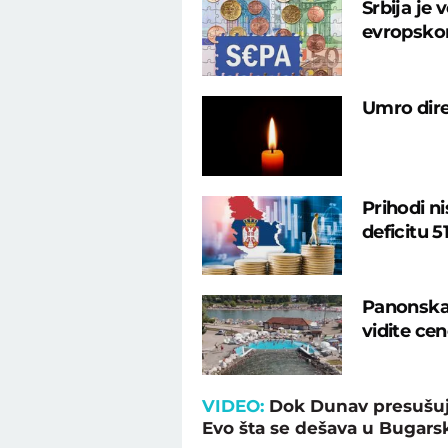
Srbija je
evropsko
Umro dire
Prihodi ni
deficitu 5
Panonska 
vidite ce
VIDEO:
Dok Dunav presušuje
Evo šta se dešava u Bugars