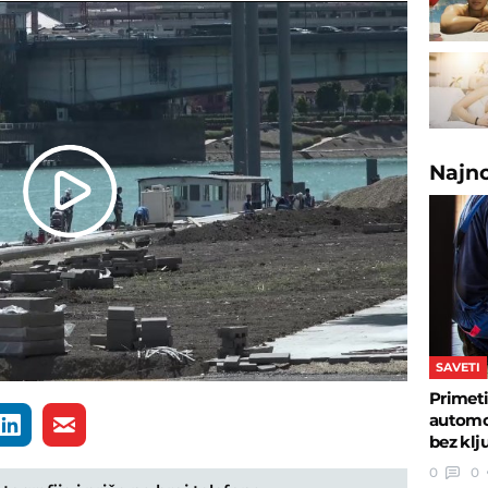
Najn
Play
Video
SAVETI
Primeti
automob
bez klj
0
0