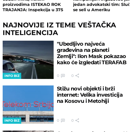
proizvodima ISTEKAO ROK
jedan advokatski tim: Sluča
TRAJANJA: Inspekcija u 375
se seli u Ameriku
objekata, pljušte zabrane i
kazne
NAJNOVIJE IZ TEME VEŠTAČKA
INTELIGENCIJA
"Ubedljivo najveća
građevina na planeti
Zemlji": Ilon Mask pokazao
kako će izgledati TERAFAB
0
0
INFO BIZ
Stižu novi objekti i brži
internet: Velika investicija
na Kosovu i Metohiji
0
0
INFO BIZ