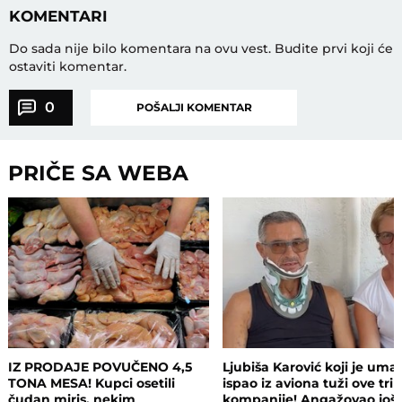
KOMENTARI
Do sada nije bilo komentara na ovu vest.
Budite prvi koji će
ostaviti komentar.
0
POŠALJI KOMENTAR
PRIČE SA WEBA
IZ PRODAJE POVUČENO 4,5
Ljubiša Karović koji je uma
TONA MESA! Kupci osetili
ispao iz aviona tuži ove tri
čudan miris, nekim
kompanije! Angažovao još