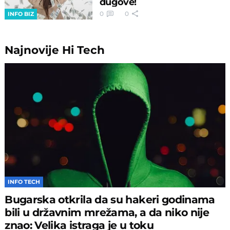
dugove!
0
0
INFO BIZ
Najnovije
Hi Tech
INFO TECH
Bugarska otkrila da su hakeri godinama
bili u državnim mrežama, a da niko nije
znao: Velika istraga je u toku