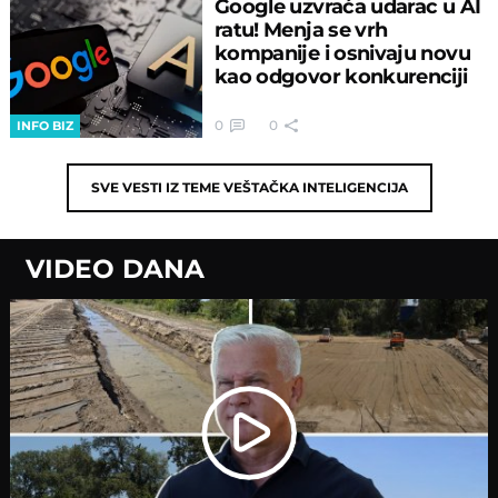
Google uzvraća udarac u AI
ratu! Menja se vrh
kompanije i osnivaju novu
kao odgovor konkurenciji
0
0
INFO BIZ
SVE VESTI IZ TEME
VEŠTAČKA INTELIGENCIJA
VIDEO DANA