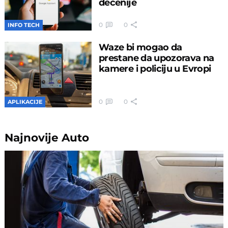
decenije
0
0
INFO TECH
Waze bi mogao da
prestane da upozorava na
kamere i policiju u Evropi
0
0
APLIKACIJE
Najnovije
Auto