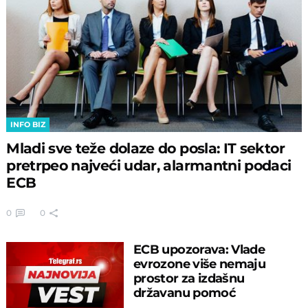
INFO BIZ
Mladi sve teže dolaze do posla: IT sektor
pretrpeo najveći udar, alarmantni podaci
ECB
0
0
ECB upozorava: Vlade
evrozone više nemaju
prostor za izdašnu
državanu pomoć