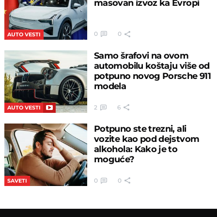
masovan izvoz ka Evropi
0
0
AUTO VESTI
Samo šrafovi na ovom
automobilu koštaju više od
potpuno novog Porsche 911
modela
2
6
AUTO VESTI
Potpuno ste trezni, ali
vozite kao pod dejstvom
alkohola: Kako je to
moguće?
0
0
SAVETI