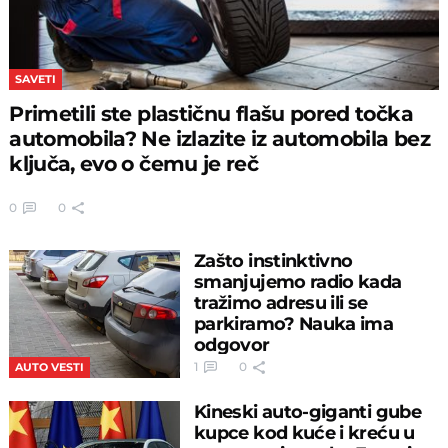
SAVETI
Primetili ste plastičnu flašu pored točka
automobila? Ne izlazite iz automobila bez
ključa, evo o čemu je reč
0
0
Zašto instinktivno
smanjujemo radio kada
tražimo adresu ili se
parkiramo? Nauka ima
odgovor
1
0
AUTO VESTI
Kineski auto-giganti gube
kupce kod kuće i kreću u