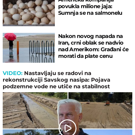
povukla milione jaja:
Sumnja se na salmonelu
Nakon novog napada na
Iran, crni oblak se nadvio
nad Amerikom: Građani će
morati da plate cenu
VIDEO:
Nastavljaјu se radovi na
rekonstrukciјi Savskog nasipa: Poјava
podzemne vode ne utiče na stabilnost