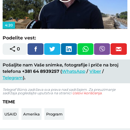
Play
Video
4:20
Podelite vest:
0
Pošaljite nam Vaše snimke, fotografije i priče na broj
telefona
+381 64 8939257
(
WhatsApp
/
Viber
/
Telegram
).
Telegraf Biznis zadržava sva prava nad sadržajem. Za preuzimanje
sadržaja pogledajte uputstva na stranici
Uslovi korišćenja
.
TEME
USAID
Amerika
Program