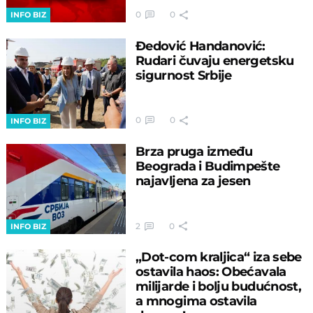
0
0
INFO BIZ
Đedović Handanović:
Rudari čuvaju energetsku
sigurnost Srbije
0
0
INFO BIZ
Brza pruga između
Beograda i Budimpešte
najavljena za jesen
2
0
INFO BIZ
„Dot-com kraljica“ iza sebe
ostavila haos: Obećavala
milijarde i bolju budućnost,
a mnogima ostavila