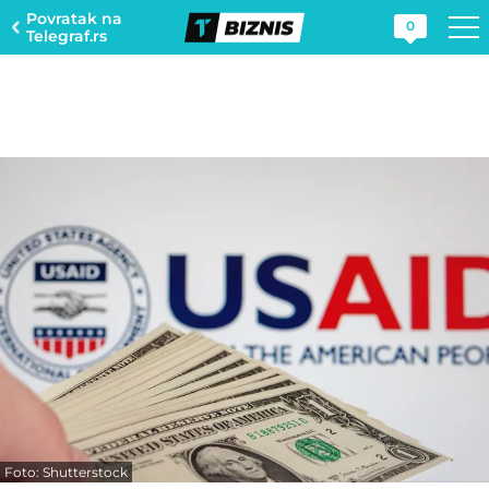
Povratak na
0
Telegraf.rs
Foto: Shutterstock