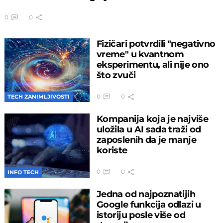
0
0
Fizičari potvrdili "negativno
vreme" u kvantnom
eksperimentu, ali nije ono
što zvuči
0
0
TECH ZANIMLJIVOSTI
Kompanija koja je najviše
uložila u AI sada traži od
zaposlenih da je manje
koriste
0
0
INFO TECH
Jedna od najpoznatijih
Google funkcija odlazi u
istoriju posle više od