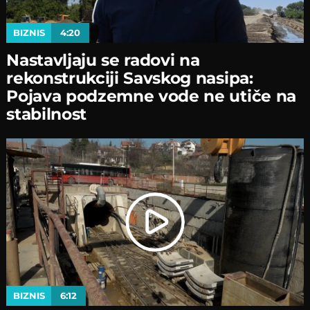
BIZNIS
4:20
Nastavljaјu se radovi na
rekonstrukciјi Savskog nasipa:
Poјava podzemne vode ne utiče na
stabilnost
BIZNIS
6:12