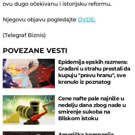
ovu dugo očekivanu i istorijsku reformu.
Njegovu objavu pogledajte
OVDE
.
(Telegraf Biznis)
POVEZANE VESTI
Epidemija epskih razmera:
Građani u strahu prestali da
kupuju "pravu hranu", sve
krenulo iz poznatog
restorana
Cene nafte pale najniže u
nedelju dana zbog nade u
smirenje sukoba na
Bliskom istoku
Američka kompanija