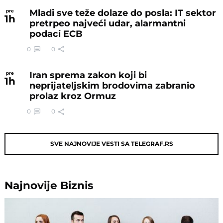
Mladi sve teže dolaze do posla: IT sektor
pre
1
h
pretrpeo najveći udar, alarmantni
podaci ECB
0
0
Iran sprema zakon koji bi
pre
1
h
neprijateljskim brodovima zabranio
prolaz kroz Ormuz
0
0
SVE NAJNOVIJE VESTI SA TELEGRAF.RS
Najnovije
Biznis