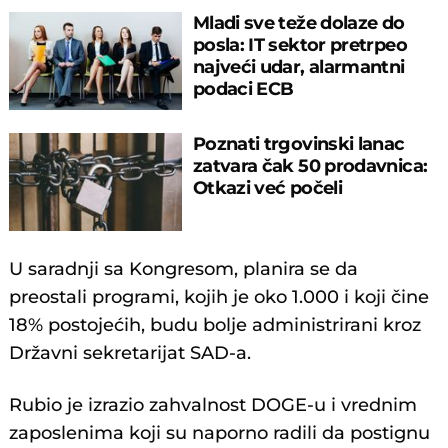
Mladi sve teže dolaze do
posla: IT sektor pretrpeo
najveći udar, alarmantni
podaci ECB
Poznati trgovinski lanac
zatvara čak 50 prodavnica:
Otkazi već počeli
U saradnji sa Kongresom, planira se da
preostali programi, kojih je oko 1.000 i koji čine
18% postojećih, budu bolje administrirani kroz
Državni sekretarijat SAD-a.
Rubio je izrazio zahvalnost DOGE-u i vrednim
zaposlenima koji su naporno radili da postignu