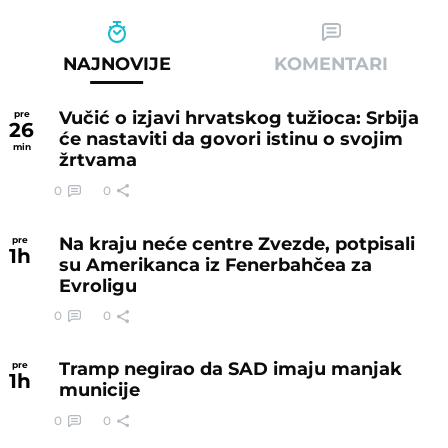
NAJNOVIJE
KOMENTARI
Vučić o izjavi hrvatskog tužioca: Srbija
pre
26
će nastaviti da govori istinu o svojim
min
žrtvama
0
0
Na kraju neće centre Zvezde, potpisali
pre
1
h
su Amerikanca iz Fenerbahčea za
Evroligu
0
0
Tramp negirao da SAD imaju manjak
pre
1
h
municije
0
0