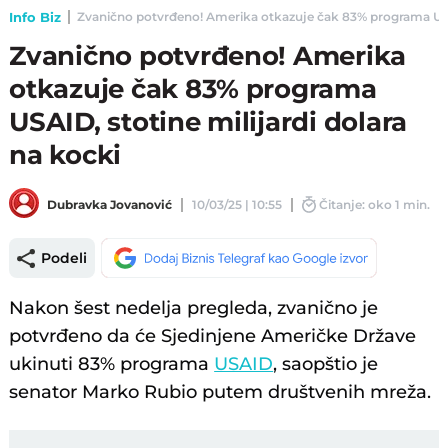
Info Biz
Zvanično potvrđeno! Amerika otkazuje čak 83% programa USAID,
Zvanično potvrđeno! Amerika
otkazuje čak 83% programa
USAID, stotine milijardi dolara
na kocki
Dubravka Jovanović
10/03/25 | 10:55
Čitanje: oko 1 min.
Podeli
Nakon šest nedelja pregleda, zvanično je
potvrđeno da će Sjedinjene Američke Države
ukinuti 83% programa
USAID
, saopštio je
senator Marko Rubio putem društvenih mreža.