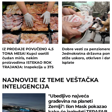
IZ PRODAJE POVUČENO 4,5
Dobre vesti za penzionere:
TONA MESA! Kupci osetili
Jednokratna državna pom
čudan miris, nekim
stiže uskoro, otkriven i da
proizvodima ISTEKAO ROK
isplate
TRAJANJA: Inspekcija u 375
objekata, pljušte zabrane i
kazne
NAJNOVIJE IZ TEME VEŠTAČKA
INTELIGENCIJA
"Ubedljivo najveća
građevina na planeti
Zemlji": Ilon Mask pokazao
kako će izgledati TERAFAB