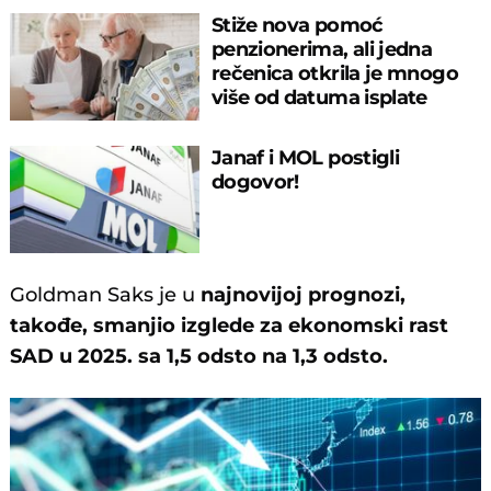
Stiže nova pomoć
penzionerima, ali jedna
rečenica otkrila je mnogo
više od datuma isplate
Janaf i MOL postigli
dogovor!
Goldman Saks je u
najnovijoj prognozi,
takođe, smanjio izglede za ekonomski rast
SAD u 2025. sa 1,5 odsto na 1,3 odsto.