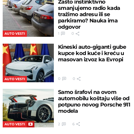
Zašto instinktivno
smanjujemo radio kada
tražimo adresu ili se
parkiramo? Nauka ima
odgovor
1
0
AUTO VESTI
Kineski auto-giganti gube
kupce kod kuće i kreću u
masovan izvoz ka Evropi
0
0
AUTO VESTI
Samo šrafovi na ovom
automobilu koštaju više od
potpuno novog Porsche 911
modela
2
6
AUTO VESTI