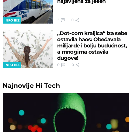
najavljena za jesen
2
0
INFO BIZ
„Dot-com kraljica“ iza sebe
ostavila haos: Obećavala
milijarde i bolju budućnost,
a mnogima ostavila
dugove!
0
0
INFO BIZ
Najnovije
Hi Tech