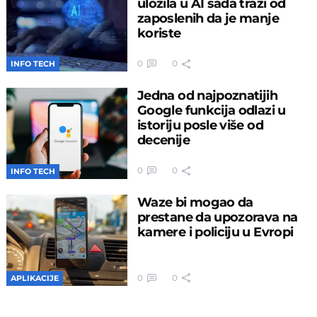
uložila u AI sada traži od
zaposlenih da je manje
koriste
0
0
INFO TECH
Jedna od najpoznatijih
Google funkcija odlazi u
istoriju posle više od
decenije
0
0
INFO TECH
Waze bi mogao da
prestane da upozorava na
kamere i policiju u Evropi
0
0
APLIKACIJE