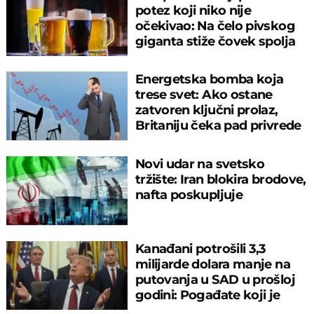
potez koji niko nije
očekivao: Na čelo pivskog
giganta stiže čovek spolja
Energetska bomba koja
trese svet: Ako ostane
zatvoren ključni prolaz,
Britaniju čeka pad privrede
Novi udar na svetsko
tržište: Iran blokira brodove,
nafta poskupljuje
Kanađani potrošili 3,3
milijarde dolara manje na
putovanja u SAD u prošloj
godini: Pogađate koji je
razlog