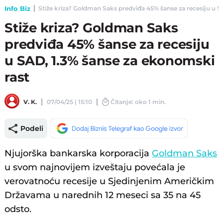
Info Biz
Stiže kriza? Goldman Saks predviđa 45% šanse za recesiju u SA
Stiže kriza? Goldman Saks
predviđa 45% šanse za recesiju
u SAD, 1.3% šanse za ekonomski
rast
V. K.
07/04/25 | 15:10
Čitanje: oko 1 min.
Podeli
Njujorška bankarska korporacija
Goldman Saks
u svom najnovijem izveštaju povećala je
verovatnoću recesije u Sjedinjenim Američkim
Državama u narednih 12 meseci sa 35 na 45
odsto.