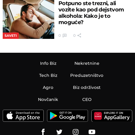
Potpuno ste trezni, ali
vozite kao pod dejstvom
alkohola: Kako je to
moguće?
0
0
SAVETI
Info Biz
Nekretnine
Tech Biz
Preduzetništvo
Agro
Biz održivost
Novčanik
CEO