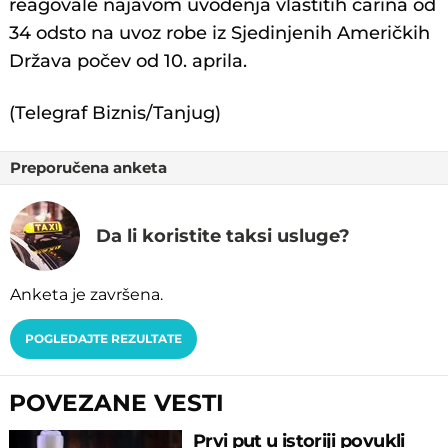
reagovale najavom uvođenja vlastitih carina od
34 odsto na uvoz robe iz Sjedinjenih Američkih
Država počev od 10. aprila.
(Telegraf Biznis/Tanjug)
Preporučena anketa
Da li koristite taksi usluge?
Anketa je završena.
POGLEDAJTE REZULTATE
POVEZANE VESTI
Prvi put u istoriji povukli