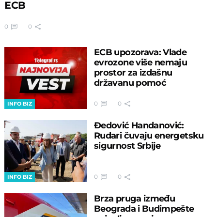
ECB
0
0
ECB upozorava: Vlade
evrozone više nemaju
prostor za izdašnu
državanu pomoć
0
0
INFO BIZ
Đedović Handanović:
Rudari čuvaju energetsku
sigurnost Srbije
0
0
INFO BIZ
Brza pruga između
Beograda i Budimpešte