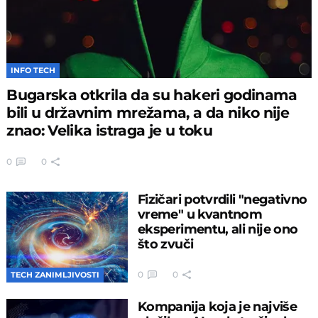
INFO TECH
Bugarska otkrila da su hakeri godinama
bili u državnim mrežama, a da niko nije
znao: Velika istraga je u toku
0
0
Fizičari potvrdili "negativno
vreme" u kvantnom
eksperimentu, ali nije ono
što zvuči
0
0
TECH ZANIMLJIVOSTI
Kompanija koja je najviše