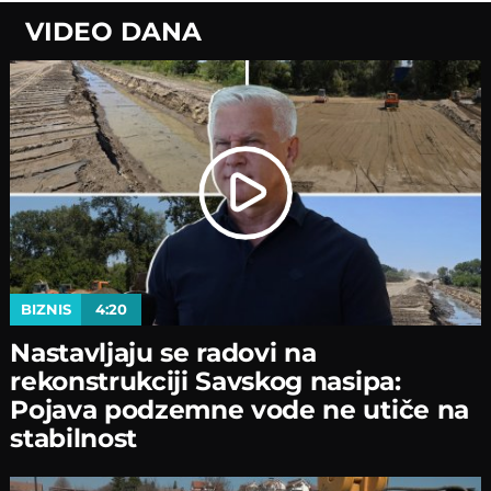
VIDEO DANA
BIZNIS
4:20
Nastavljaјu se radovi na
rekonstrukciјi Savskog nasipa:
Poјava podzemne vode ne utiče na
stabilnost