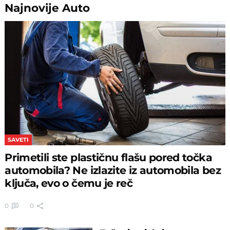
Najnovije
Auto
SAVETI
Primetili ste plastičnu flašu pored točka
automobila? Ne izlazite iz automobila bez
ključa, evo o čemu je reč
0
0