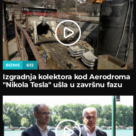
BIZNIS
6:12
Izgradnja kolektora kod Aerodroma
"Nikola Tesla" ušla u završnu fazu