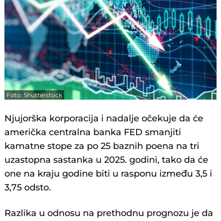
Foto: Shutterstock
Njujorška korporacija i nadalje očekuje da će
američka centralna banka FED smanjiti
kamatne stope za po 25 baznih poena na tri
uzastopna sastanka u 2025. godini, tako da će
one na kraju godine biti u rasponu između 3,5 i
3,75 odsto.
Razlika u odnosu na prethodnu prognozu je da