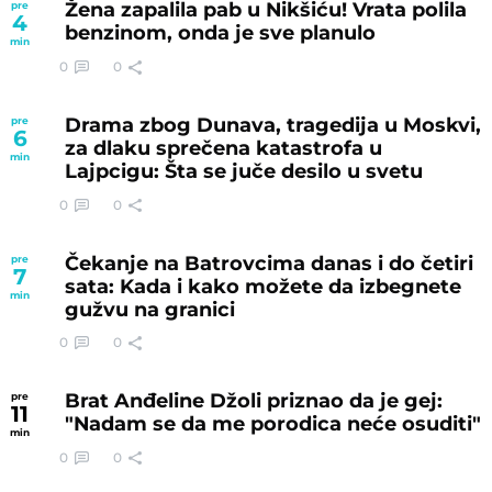
Žena zapalila pab u Nikšiću! Vrata polila
pre
4
benzinom, onda je sve planulo
min
0
0
Drama zbog Dunava, tragedija u Moskvi,
pre
6
za dlaku sprečena katastrofa u
min
Lajpcigu: Šta se juče desilo u svetu
0
0
Čekanje na Batrovcima danas i do četiri
pre
7
sata: Kada i kako možete da izbegnete
min
gužvu na granici
0
0
Brat Anđeline Džoli priznao da je gej:
pre
11
"Nadam se da me porodica neće osuditi"
min
0
0