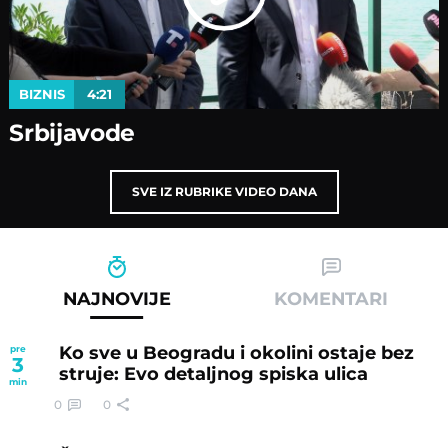
BIZNIS
4:21
Srbijavode
SVE IZ RUBRIKE VIDEO DANA
NAJNOVIJE
KOMENTARI
Ko sve u Beogradu i okolini ostaje bez
pre
3
struje: Evo detaljnog spiska ulica
min
0
0