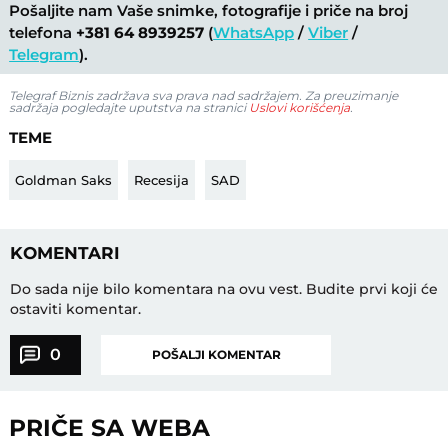
Pošaljite nam Vaše snimke, fotografije i priče na broj
telefona
+381 64 8939257
(
WhatsApp
/
Viber
/
Telegram
).
Telegraf Biznis zadržava sva prava nad sadržajem. Za preuzimanje
sadržaja pogledajte uputstva na stranici
Uslovi korišćenja
.
TEME
Goldman Saks
Recesija
SAD
KOMENTARI
Do sada nije bilo komentara na ovu vest.
Budite prvi koji će
ostaviti komentar.
0
POŠALJI KOMENTAR
PRIČE SA WEBA