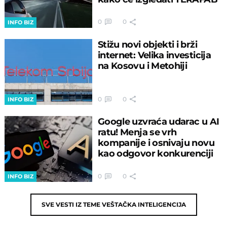
0
0
INFO BIZ
Stižu novi objekti i brži
internet: Velika investicija
na Kosovu i Metohiji
0
0
INFO BIZ
Google uzvraća udarac u AI
ratu! Menja se vrh
kompanije i osnivaju novu
kao odgovor konkurenciji
0
0
INFO BIZ
SVE VESTI IZ TEME
VEŠTAČKA INTELIGENCIJA