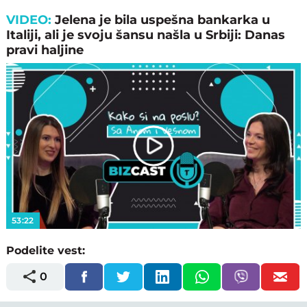
VIDEO:
Jelena je bila uspešna bankarka u
Italiji, ali je svoju šansu našla u Srbiji: Danas
pravi haljine
Play
Video
53:22
Podelite vest:
0