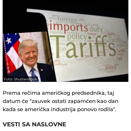
Foto: Shutterstock
Prema rečima američkog predsednika, taj
datum će "zauvek ostati zapamćen kao dan
kada se američka industrija ponovo rodila".
VESTI SA NASLOVNE