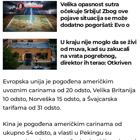
Velika opasnost sutra
očekuje Srbiju! Zbog ove
pojave situacija se može
dodatno pogoršati: Evo o
čemu je reč
U kraju nije moglo da se živi
od muva, kad su zakucali
na vrata pogrebnog,
direktor ih terao: Otkriven
horor
Evropska unija je pogođena američkim
uvoznim carinama od 20 odsto, Velika Britanija
10 odsto, Norveška 15 odsto, a Švajcarska
tarifama od 31 odsto.
Kina je pogođena američkim carinama od
ukupno 54 odsto, a vlasti u Pekingu su