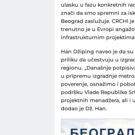
ulasku u fazu konkretnih r
znači da smo spremni za isk
Beograd zaslužuje. CRCHI je
trenutno je u Evropi angažo
infrastrukturnim projektima
Han Džiping naveo je da su 
priliku da učestvuju u izgr
regionu. „Današnje potpisiv
u pripremu izgradnje metro
poverenje, osnažimo i pobol
podršku Vlade Republike Srb
projektnih menadžera, ali i 
dodao je Dž. Han.