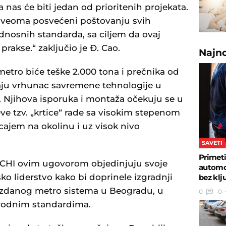
nas će biti jedan od prioritenih projekata.
 veoma posvećeni poštovanju svih
ednosnih standarda, sa ciljem da ovaj
rakse.“ zaključio je Đ. Cao.
Najn
tro biće teške 2.000 tona i prečnika od
jaju vrhunac savremene tehnologije u
 Njihova isporuka i montaža očekuju se u
Ove tzv. „krtice“ rade sa visokim stepenom
cajem na okolinu i uz visok nivo
SAVETI
Primeti
CHI ovim ugovorom objedinjuju svoje
automob
ko liderstvo kako bi doprinele izgradnji
bez klj
uzdanog metro sistema u Beogradu, u
0
0
rodnim standardima.