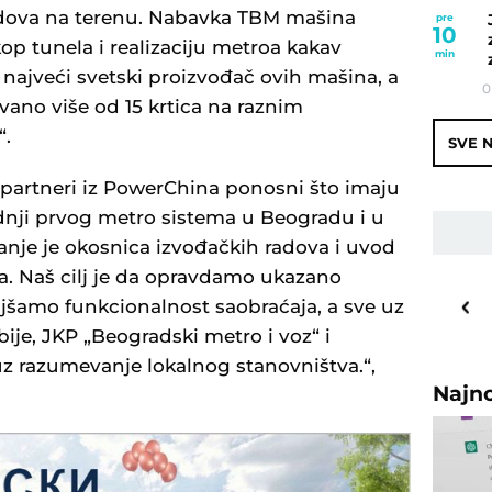
adova na terenu. Nabavka TBM mašina
pre
10
op tunela i realizaciju metroa kakav
min
 najveći svetski proizvođač ovih mašina, a
0
vano više od 15 krtica na raznim
“.
SVE N
partneri iz PowerChina ponosni što imaju
adnji prvog metro sistema u Beogradu i u
anje je okosnica izvođačkih radova i uvod
a. Naš cilj je da opravdamo ukazano
26
o
C
jšamo funkcionalnost saobraćaja, a sve uz
Priština
ije, JKP „Beogradski metro i voz“ i
uz razumevanje lokalnog stanovništva.“,
Najn