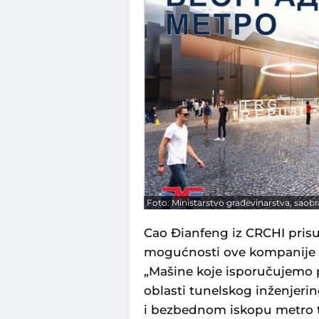
Foto: Ministarstvo građevinarstva, saobra
Cao Đianfeng iz CRCHI prisu
mogućnosti ove kompanije k
„Mašine koje isporučujemo 
oblasti tunelskog inženjeri
i bezbednom iskopu metro tu