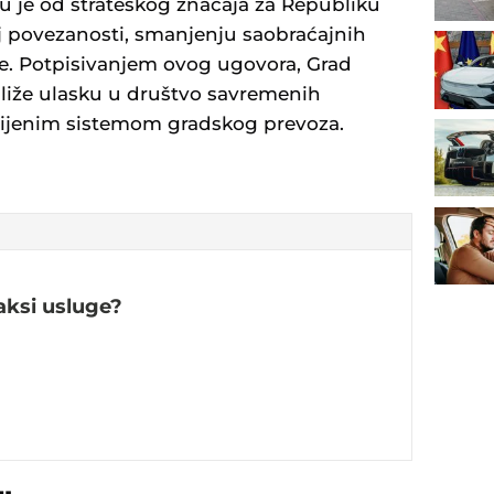
 je od strateškog značaja za Republiku
joj povezanosti, smanjenju saobraćajnih
ine. Potpisivanjem ovog ugovora, Grad
bliže ulasku u društvo savremenih
vijenim sistemom gradskog prevoza.
taksi usluge?