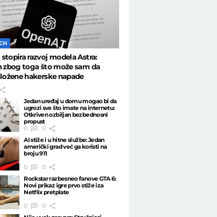
ECH
stopira razvoj modela Astra:
n zbog toga što može sam da
složene hakerske napade
Jedan uređaj u domu mogao bi da
ugrozi sve što imate na internetu:
Otkriven ozbiljan bezbednosni
propust
0
0
AI stiže i u hitne službe: Jedan
američki grad već ga koristi na
broju 911
0
0
Rockstar razbesneo fanove GTA 6:
Novi prikaz igre prvo stiže iza
Netflix pretplate
0
0