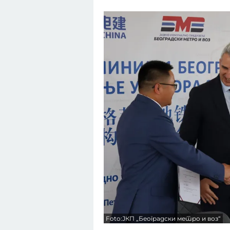
Foto:ЈКП „Београдски метро и воз“