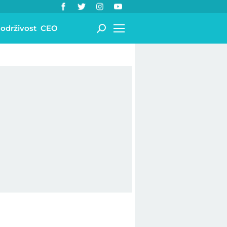
 održivost
CEO