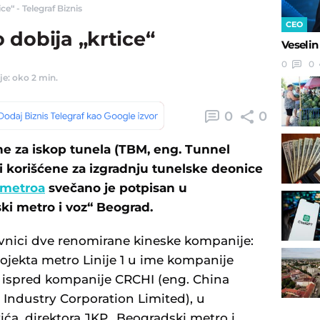
e“ - Telegraf Biznis
CEO
dobija „krtice“
Veselin
0
0
je: oko 2 min.
0
0
e za iskop tunela (TBM, eng. Tunnel
i korišćene za izgradnju tunelske deonice
 metroa
svečano je potpisan u
ki metro i voz“ Beograd.
vnici dve renomirane kineske kompanije:
ojekta metro Linije 1 u ime kompanije
 ispred kompanije CRCHI (eng. China
Industry Corporation Limited), u
ća, direktora JKP „Beogradski metro i