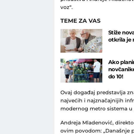
voz“.
TEME ZA VAS
Stiže nov
otkrila j
Ako plani
novčanike
do 10!
Ovaj događaj predstavlja zn
najvećih i najznačajnijih inf
modernog metro sistema u
Andreja Mladenović, direktor
ovim povodom: „Današnje po