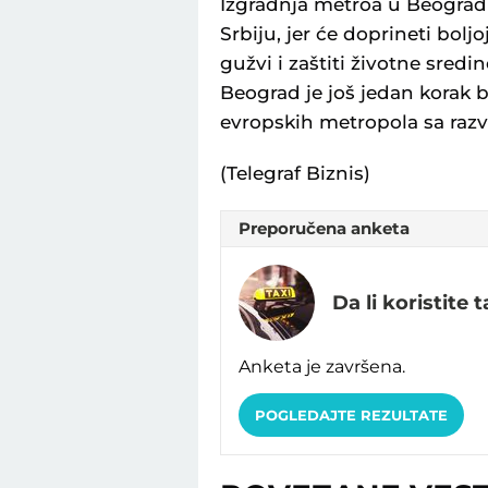
Izgradnja metroa u Beogradu
Srbiju, jer će doprineti bol
gužvi i zaštiti životne sred
Beograd je još jedan korak 
evropskih metropola sa raz
(Telegraf Biznis)
Preporučena anketa
Da li koristite 
Anketa je završena.
POGLEDAJTE REZULTATE