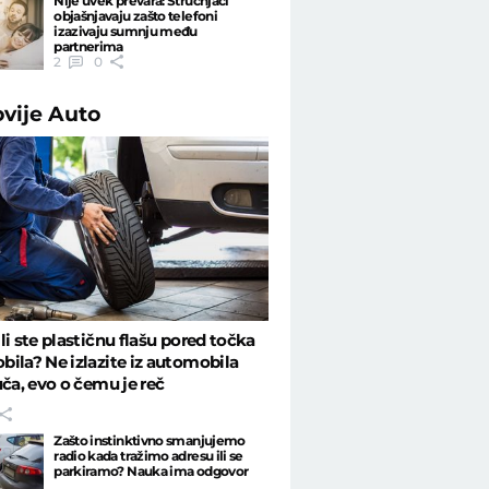
Nije uvek prevara: Stručnjaci
objašnjavaju zašto telefoni
izazivaju sumnju među
partnerima
2
0
ovije
Auto
li ste plastičnu flašu pored točka
ila? Ne izlazite iz automobila
uča, evo o čemu je reč
Zašto instinktivno smanjujemo
radio kada tražimo adresu ili se
parkiramo? Nauka ima odgovor