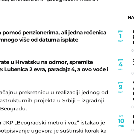
NA
a pomoć penzionerima, ali jedna rečenica
pre
1
e mnogo više od datuma isplate
min
0
pre
rate u Hrvatsku na odmor, spremite
4
: Lubenica 2 evra, paradajz 4, a ovo voće i
min
0
pre
9
ačajnu prekretnicu u realizaciji jednog od
min
rastrukturnih projekta u Srbiji – izgradnji
0
 Beogradu.
pre
10
 JKP „Beogradski metro i voz“ istakao je
min
0
tpisivanje ugovora je suštinski korak ka