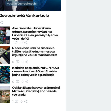
 Jevrosimović: Van kontrole
Ako planirate u Hrvatsku na
odmor, spremite novčanike:
Lubenica 2 evra, paradajz 4, a ovo
voće i do 10!
1
0
Neočekivan udar na američko
tržište rada: U jednom mesecu
izgubljeno 23.000 radnih mesta!
0
0
Koristite besplatni Chat GPT? Ovo
će vas obradovati! OpenAI ukida
jedno od najvećih ograničenja
0
0
Održan Ekspo karavan u Sremskoj
Mitrovici: Predstavljeno nasleđe
tog grada
1
0