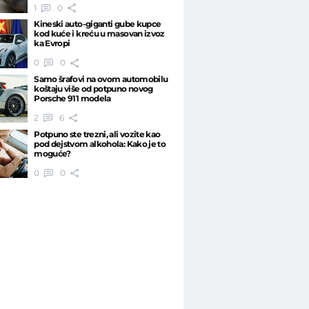
1
0
Kineski auto-giganti gube kupce
kod kuće i kreću u masovan izvoz
ka Evropi
0
0
Samo šrafovi na ovom automobilu
koštaju više od potpuno novog
Porsche 911 modela
2
6
Potpuno ste trezni, ali vozite kao
pod dejstvom alkohola: Kako je to
moguće?
0
0