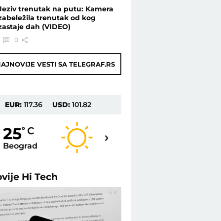
Jeziv trenutak na putu: Kamera
zabeležila trenutak od kog
zastaje dah (VIDEO)
0
AJNOVIJE VESTI SA TELEGRAF.RS
EUR:
117.36
USD:
101.82
26
25
o
C
o
C
Beograd
Novi Sad
ovije
Hi Tech