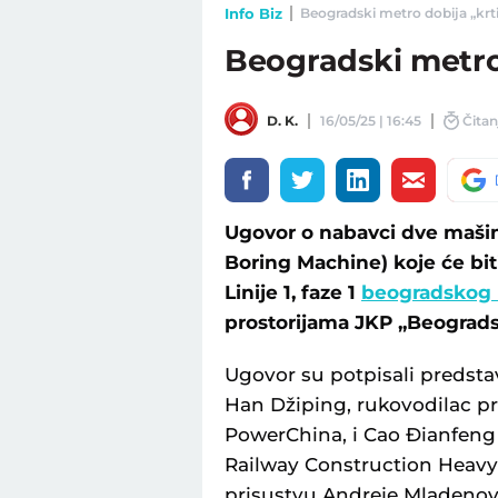
Info Biz
Beogradski metro dobija „krtic
Beogradski metro 
D. K.
16/05/25 | 16:45
Čitan
Ugovor o nabavci dve mašin
Boring Machine) koje će bit
Linije 1, faze 1
beogradskog
prostorijama JKP „Beograds
Ugovor su potpisali predsta
Han Džiping, rukovodilac pr
PowerChina, i Cao Đianfeng
Railway Construction Heavy 
prisustvu Andreje Mladenovi