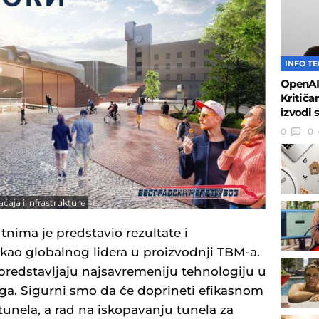
INFO T
OpenAI 
Kritiča
izvodi 
0
0
ćaja i infrastrukture
tnima je predstavio rezultate i
ao globalnog lidera u proizvodnji TBM-a.
predstavljaju najsavremeniju tehnologiju u
nga. Sigurni smo da će doprineti efikasnom
nela, a rad na iskopavanju tunela za