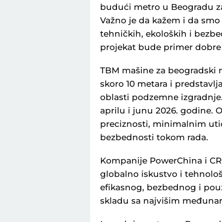
budući metro u Beogradu za 
Važno je da kažem i da smo
tehničkih, ekoloških i bezb
projekat bude primer dobre p
TBM mašine za beogradski me
skoro 10 metara i predstavl
oblasti podzemne izgradnje.
aprilu i junu 2026. godine. 
preciznosti, minimalnim uti
bezbednosti tokom rada.
Kompanije PowerChina i CR
globalno iskustvo i tehnološ
efikasnog, bezbednog i po
skladu sa najvišim međuna