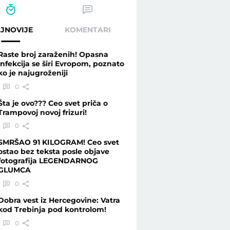
JNOVIJE
KOMENTARI
Raste broj zaraženih! Opasna
infekcija se širi Evropom, poznato
ko je najugroženiji
0
Šta je ovo??? Ceo svet priča o
Trampovoj novoj frizuri!
0
SMRŠAO 91 KILOGRAM! Ceo svet
ostao bez teksta posle objave
fotografija LEGENDARNOG
GLUMCA
0
Dobra vest iz Hercegovine: Vatra
kod Trebinja pod kontrolom!
0