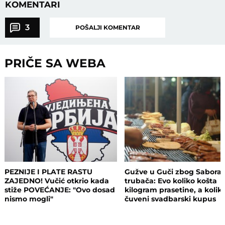
KOMENTARI
3
POŠALJI KOMENTAR
PRIČE SA WEBA
PEZNIJE I PLATE RASTU
Gužve u Guči zbog Sabora
ZAJEDNO! Vučić otkrio kada
trubača: Evo koliko košta
stiže POVEĆANJE: "Ovo dosad
kilogram prasetine, a kolik
nismo mogli"
čuveni svadbarski kupus