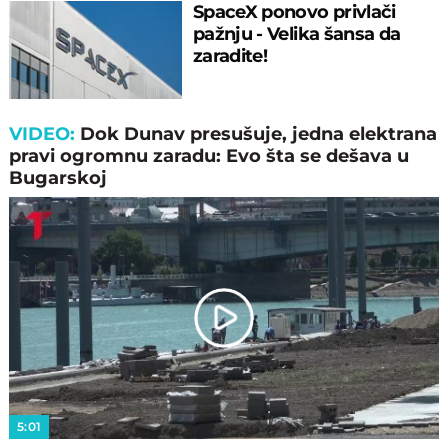
SpaceX ponovo privlači
pažnju - Velika šansa da
zaradite!
VIDEO:
Dok Dunav presušuje, jedna elektrana
pravi ogromnu zaradu: Evo šta se dešava u
Bugarskoj
Play
Video
5:01