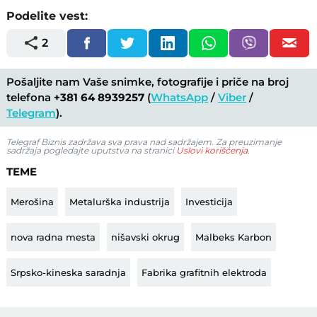
Podelite vest:
2
Pošaljite nam Vaše snimke, fotografije i priče na broj
telefona
+381 64 8939257
(
WhatsApp
/
Viber
/
Telegram
).
Telegraf Biznis zadržava sva prava nad sadržajem. Za preuzimanje
sadržaja pogledajte uputstva na stranici
Uslovi korišćenja
.
TEME
Merošina
Metalurška industrija
Investicija
nova radna mesta
nišavski okrug
Malbeks Karbon
Srpsko-kineska saradnja
Fabrika grafitnih elektroda