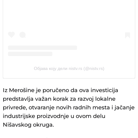
Објава коју дели nistv.rs (@nistv.rs)
Iz Merošine je poručeno da ova investicija
predstavlja važan korak za razvoj lokalne
privrede, otvaranje novih radnih mesta i jačanje
industrijske proizvodnje u ovom delu
Nišavskog okruga.