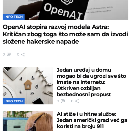
INFO TECH
OpenAI stopira razvoj modela Astra:
Kritičan zbog toga što može sam da izvodi
složene hakerske napade
0
0
Jedan uređaj u domu
mogao bi da ugrozi sve što
imate na internetu:
Otkriven ozbiljan
bezbednosni propust
0
0
INFO TECH
AI stiže i u hitne službe:
Jedan američki grad već ga
koristi na broju 911