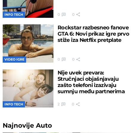
0
0
INFO TECH
Rockstar razbesneo fanove
GTA 6: Novi prikaz igre prvo
stiže iza Netflix pretplate
0
0
VIDEO IGRE
Nije uvek prevara:
Stručnjaci objašnjavaju
zašto telefoni izazivaju
sumnju među partnerima
2
0
INFO TECH
Najnovije
Auto