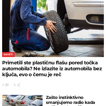
SAVETI
Primetili ste plastičnu flašu pored točka
automobila? Ne izlazite iz automobila bez
ključa, evo o čemu je reč
0
0
Zašto instinktivno
smanjujemo radio kada