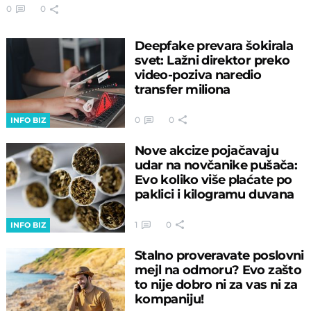
0
0
Deepfake prevara šokirala
svet: Lažni direktor preko
video-poziva naredio
transfer miliona
0
0
INFO BIZ
Nove akcize pojačavaju
udar na novčanike pušača:
Evo koliko više plaćate po
paklici i kilogramu duvana
1
0
INFO BIZ
Stalno proveravate poslovni
mejl na odmoru? Evo zašto
to nije dobro ni za vas ni za
kompaniju!