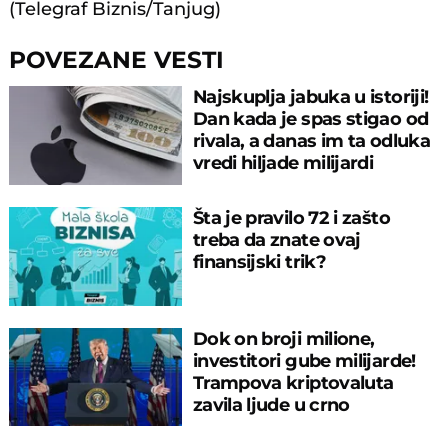
(Telegraf Biznis/Tanjug)
POVEZANE VESTI
Najskuplja jabuka u istoriji!
Dan kada je spas stigao od
rivala, a danas im ta odluka
vredi hiljade milijardi
Šta je pravilo 72 i zašto
treba da znate ovaj
finansijski trik?
Dok on broji milione,
investitori gube milijarde!
Trampova kriptovaluta
zavila ljude u crno