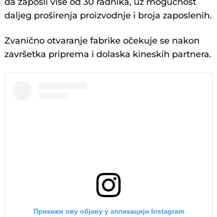
da zaposli više od 30 radnika, uz mogućnost
daljeg proširenja proizvodnje i broja zaposlenih.
Zvanično otvaranje fabrike očekuje se nakon
završetka priprema i dolaska kineskih partnera.
Прикажи ову објаву у апликацији Instagram