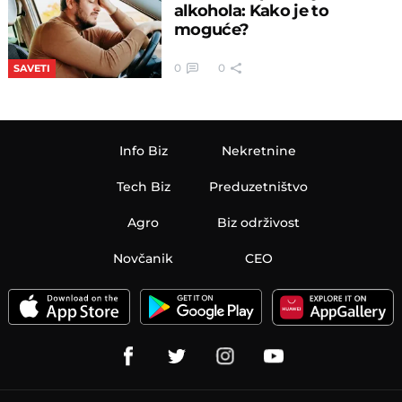
alkohola: Kako je to
moguće?
0
0
SAVETI
Info Biz
Nekretnine
Tech Biz
Preduzetništvo
Agro
Biz održivost
Novčanik
CEO