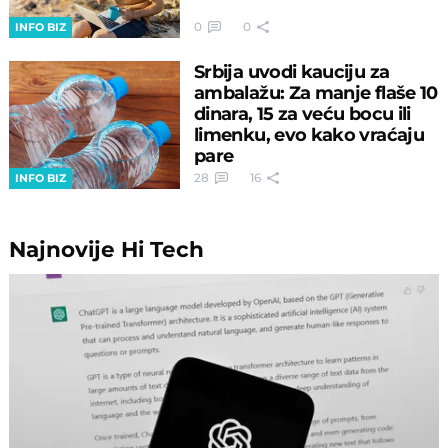
0
0
INFO BIZ
Srbija uvodi kauciju za
ambalažu: Za manje flaše 10
dinara, 15 za veću bocu ili
limenku, evo kako vraćaju
pare
28
16
INFO BIZ
Najnovije
Hi Tech