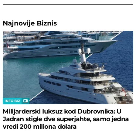
Najnovije
Biznis
INFO BIZ
Milijarderski luksuz kod Dubrovnika: U
Jadran stigle dve superjahte, samo jedna
vredi 200 miliona dolara