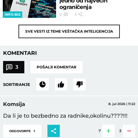
jedno od najvećih
ograničenja
0
3
INFO BIZ
SVE VESTI IZ TEME
VEŠTAČKA INTELIGENCIJA
KOMENTARI
3
POŠALJI KOMENTAR
SORTIRANJE
Komsija
8. jul 2026 | 11:22
Da li je to bezbedno za radnike,okolinu????!!!
›
7
3
ODGOVORITE