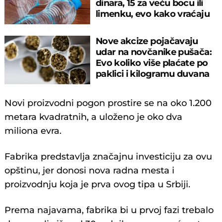
dinara, 15 za veću bocu ili
limenku, evo kako vraćaju
pare
Nove akcize pojačavaju
udar na novčanike pušača:
Evo koliko više plaćate po
paklici i kilogramu duvana
Novi proizvodni pogon prostire se na oko 1.200
metara kvadratnih, a uloženo je oko dva
miliona evra.
Fabrika predstavlja značajnu investiciju za ovu
opštinu, jer donosi nova radna mesta i
proizvodnju koja je prva ovog tipa u Srbiji.
Prema najavama, fabrika bi u prvoj fazi trebalo