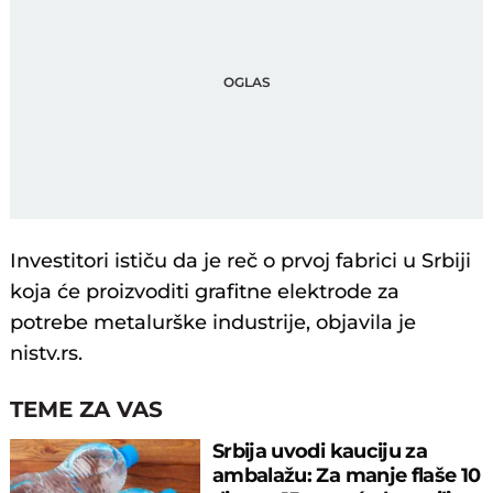
Investitori ističu da je reč o prvoj fabrici u Srbiji
koja će proizvoditi grafitne elektrode za
potrebe metalurške industrije, objavila je
nistv.rs.
TEME ZA VAS
Srbija uvodi kauciju za
ambalažu: Za manje flaše 10