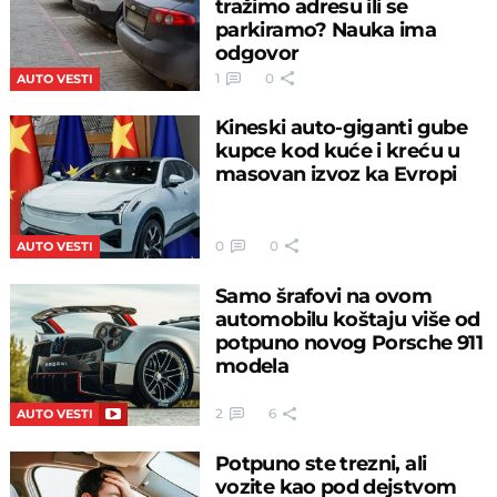
tražimo adresu ili se
parkiramo? Nauka ima
odgovor
1
0
AUTO VESTI
Kineski auto-giganti gube
kupce kod kuće i kreću u
masovan izvoz ka Evropi
0
0
AUTO VESTI
Samo šrafovi na ovom
automobilu koštaju više od
potpuno novog Porsche 911
modela
2
6
AUTO VESTI
Potpuno ste trezni, ali
vozite kao pod dejstvom