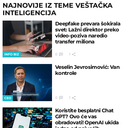
NAJNOVIJE IZ TEME VEŠTAČKA
INTELIGENCIJA
Deepfake prevara šokirala
svet: Lažni direktor preko
video-poziva naredio
transfer miliona
0
1
INFO BIZ
Veselin Jevrosimović: Van
kontrole
0
1
CEO
Koristite besplatni Chat
GPT? Ovo će vas
obradovati! OpenAI ukida