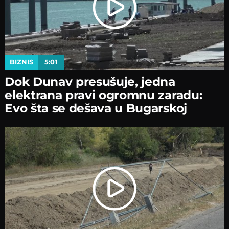
BIZNIS
5:01
Dok Dunav presušuje, jedna
elektrana pravi ogromnu zaradu:
Evo šta se dešava u Bugarskoj