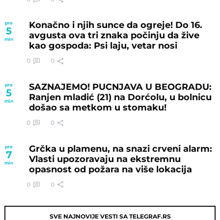
Konačno i njih sunce da ogreje! Do 16.
pre
5
avgusta ova tri znaka počinju da žive
min
kao gospoda: Psi laju, vetar nosi
0
0
SAZNAJEMO! PUCNJAVA U BEOGRADU:
pre
5
Ranjen mladić (21) na Dorćolu, u bolnicu
min
došao sa metkom u stomaku!
0
0
Grčka u plamenu, na snazi crveni alarm:
pre
7
Vlasti upozoravaju na ekstremnu
min
opasnost od požara na više lokacija
0
0
SVE NAJNOVIJE VESTI SA TELEGRAF.RS