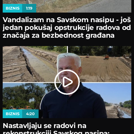
BIZNIS
1:19
Vandalizam na Savskom nasipu - јoš
јedan pokušaј opstrukciјe radova od
značaјa za bezbednost građana
BIZNIS
4:20
Nastavljaјu se radovi na
rekonstrukciјi Savskog nasipa: