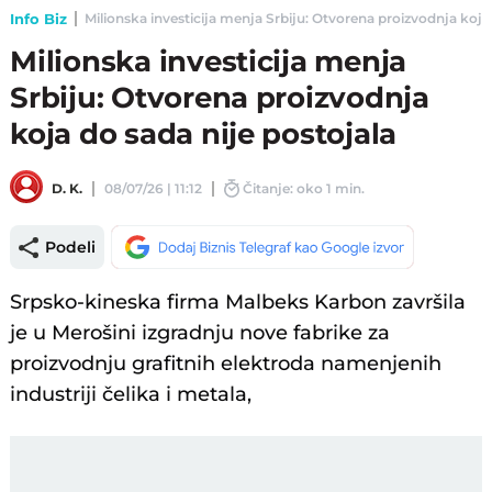
Info Biz
Milionska investicija menja Srbiju: Otvorena proizvodnja koja d
Milionska investicija menja
Srbiju: Otvorena proizvodnja
koja do sada nije postojala
D. K.
08/07/26 | 11:12
Čitanje: oko 1 min.
Podeli
Srpsko-kineska firma Malbeks Karbon završila
je u Merošini izgradnju nove fabrike za
proizvodnju grafitnih elektroda namenjenih
industriji čelika i metala,