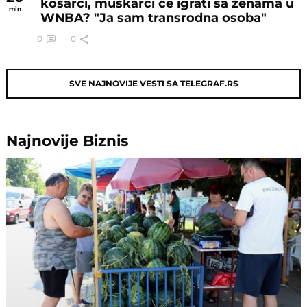
košarci, muškarci će igrati sa ženama u
min
WNBA? "Ja sam transrodna osoba"
0
0
SVE NAJNOVIJE VESTI SA TELEGRAF.RS
Najnovije
Biznis