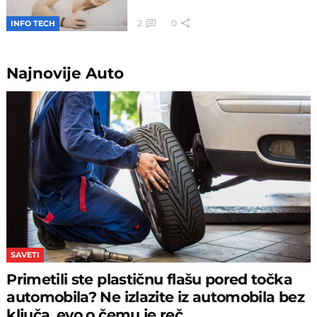
2
0
INFO TECH
Najnovije
Auto
SAVETI
Primetili ste plastičnu flašu pored točka
automobila? Ne izlazite iz automobila bez
ključa, evo o čemu je reč