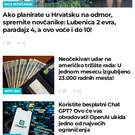
MOJ NOVČANIK
Ako planirate u Hrvatsku na odmor,
spremite novčanike: Lubenica 2 evra,
paradajz 4, a ovo voće i do 10!
0
0
Neočekivan udar na
američko tržište rada: U
jednom mesecu izgubljeno
23.000 radnih mesta!
0
0
INFO BIZ
Koristite besplatni Chat
GPT? Ovo će vas
obradovati! OpenAI ukida
jedno od najvećih
ograničenja