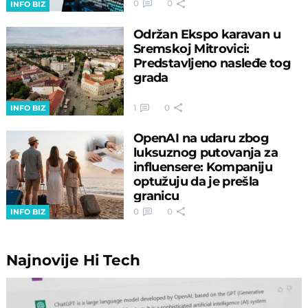
0
0
INFO BIZ
Održan Ekspo karavan u
Sremskoj Mitrovici:
Predstavljeno nasleđe tog
grada
1
0
INFO BIZ
OpenAI na udaru zbog
luksuznog putovanja za
influensere: Kompaniju
optužuju da je prešla
granicu
0
0
INFO BIZ
Najnovije
Hi Tech