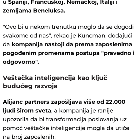
u Španiji, Francuskoj, Nemačkoj, Italiji i
zemljama Beneluksa.
"Ovo bi u nekom trenutku moglo da se dogodi
svakome od nas", rekao je Kuncman, dodajući
da
kompanija nastoji da prema zaposlenima
pogođenim promenama postupa "pravedno i
odgovorno".
Veštačka inteligencija kao ključ
budućeg razvoja
Alijanc partners zapošljava više od 22.000
ljudi širom sveta
, a kompanija je ranije
upozorila da bi transformacija poslovanja uz
pomoć veštačke inteligencije mogla da utiče
na broj zaposlenih.