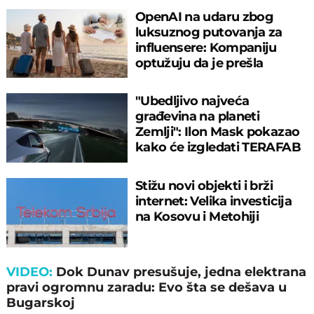
OpenAI na udaru zbog
luksuznog putovanja za
influensere: Kompaniju
optužuju da je prešla
granicu
"Ubedljivo najveća
građevina na planeti
Zemlji": Ilon Mask pokazao
kako će izgledati TERAFAB
Stižu novi objekti i brži
internet: Velika investicija
na Kosovu i Metohiji
VIDEO:
Dok Dunav presušuje, jedna elektrana
pravi ogromnu zaradu: Evo šta se dešava u
Bugarskoj