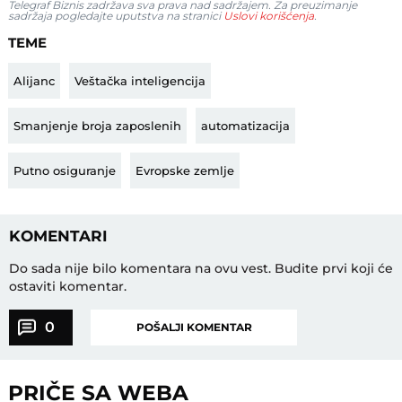
Telegraf Biznis zadržava sva prava nad sadržajem. Za preuzimanje
sadržaja pogledajte uputstva na stranici
Uslovi korišćenja
.
TEME
Alijanc
Veštačka inteligencija
Smanjenje broja zaposlenih
automatizacija
Putno osiguranje
Evropske zemlje
KOMENTARI
Do sada nije bilo komentara na ovu vest.
Budite prvi koji će
ostaviti komentar.
0
POŠALJI KOMENTAR
PRIČE SA WEBA