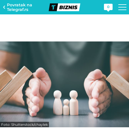
Povratak na
0
Telegraf.rs
Foto: Shutterstock/chaylek