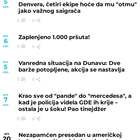
5
Denvera, četiri ekipe hoće da mu "otmu"
min
jako važnog saigrača
0
0
Zaplenjeno 1.000 pršuta!
pre
6
0
0
min
Vanredna situacija na Dunavu: Dve
pre
5
barže potopljene, akcija se nastavlja
min
0
0
Krao sve od "pande" do "mercedesa", a
pre
7
kad je policija videla GDE ih krije –
min
ostala je u šoku! Pao tinejdžer
0
0
Nezapamćen presedan u američkoj
pre
20