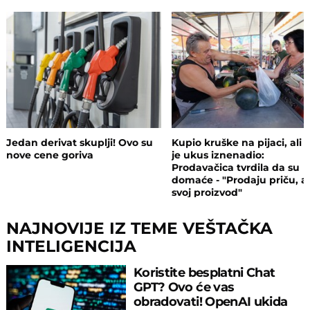
Jedan derivat skuplji! Ovo su
Kupio kruške na pijaci, ali 
nove cene goriva
je ukus iznenadio:
Prodavačica tvrdila da su
domaće - "Prodaju priču, a
svoj proizvod"
NAJNOVIJE IZ TEME VEŠTAČKA
INTELIGENCIJA
Koristite besplatni Chat
GPT? Ovo će vas
obradovati! OpenAI ukida