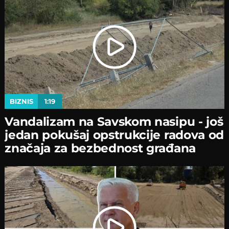
BIZNIS
1:19
Vandalizam na Savskom nasipu - јoš
јedan pokušaј opstrukciјe radova od
značaјa za bezbednost građana