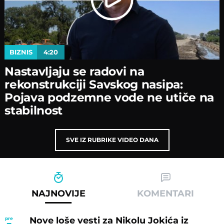
BIZNIS
4:20
Nastavljaјu se radovi na
rekonstrukciјi Savskog nasipa:
Poјava podzemne vode ne utiče na
stabilnost
SVE IZ RUBRIKE VIDEO DANA
NAJNOVIJE
KOMENTARI
Nove loše vesti za Nikolu Jokića iz
pre