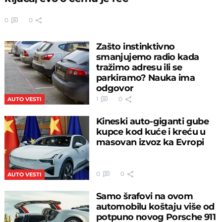
0
0
Zašto instinktivno
smanjujemo radio kada
tražimo adresu ili se
parkiramo? Nauka ima
odgovor
1
0
AUTO VESTI
Kineski auto-giganti gube
kupce kod kuće i kreću u
masovan izvoz ka Evropi
0
0
AUTO VESTI
Samo šrafovi na ovom
automobilu koštaju više od
potpuno novog Porsche 911