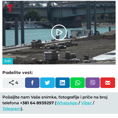
Play
Video
5:01
Podelite vest:
4
Pošaljite nam Vaše snimke, fotografije i priče na broj
telefona
+381 64 8939257
(
WhatsApp
/
Viber
/
Telegram
).