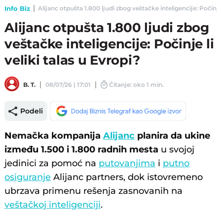
Info Biz
Alijanc otpušta 1.800 ljudi zbog veštačke inteligencije: Počinje l
Alijanc otpušta 1.800 ljudi zbog
veštačke inteligencije: Počinje li
veliki talas u Evropi?
B. T.
08/07/26 | 17:01
Čitanje: oko 1 min.
Podeli
Nemačka kompanija
Alijanc
planira da ukine
između 1.500 i 1.800 radnih mesta
u svojoj
jedinici za pomoć na
putovanjima
i
putno
osiguranje
Alijanc partners, dok istovremeno
ubrzava primenu rešenja zasnovanih na
veštačkoj inteligenciji
.