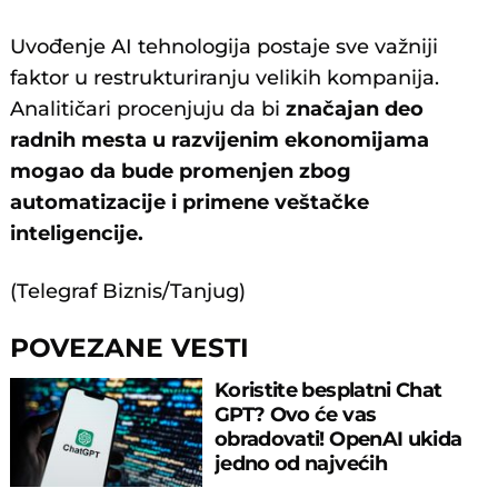
Uvođenje AI tehnologija postaje sve važniji
faktor u restrukturiranju velikih kompanija.
Analitičari procenjuju da bi
značajan deo
radnih mesta u razvijenim ekonomijama
mogao da bude promenjen zbog
automatizacije i primene veštačke
inteligencije.
(Telegraf Biznis/Tanjug)
POVEZANE VESTI
Koristite besplatni Chat
GPT? Ovo će vas
obradovati! OpenAI ukida
jedno od najvećih
ograničenja