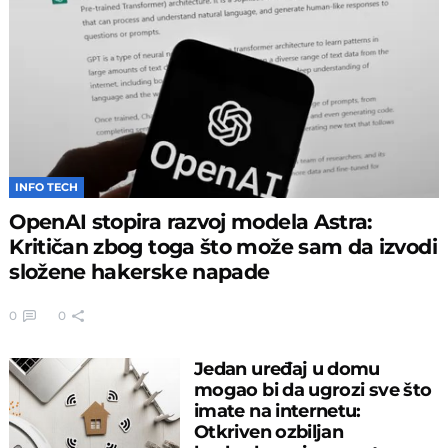
INFO TECH
OpenAI stopira razvoj modela Astra:
Kritičan zbog toga što može sam da izvodi
složene hakerske napade
0
0
Jedan uređaj u domu
mogao bi da ugrozi sve što
imate na internetu:
Otkriven ozbiljan