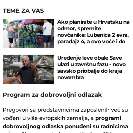
TEME ZA VAS
Ako planirate u Hrvatsku na
odmor, spremite
novčanike: Lubenica 2 evra,
paradajz 4, a ovo voće i do
10!
Uređenje leve obale Save
ulazi u završnu fazu - novo
savsko priobalje do kraja
novembra
Program za dobrovoljni odlazak
Pregovori sa predstavnicima zaposlenih već su
vođeni u više evropskih zemalja, a
programi
dobrovoljnog odlaska ponuđeni su radnicima