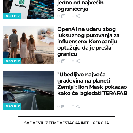
jedno od najvećih
ograničenja
0
0
INFO BIZ
OpenAI na udaru zbog
luksuznog putovanja za
influensere: Kompaniju
optužuju da je prešla
granicu
0
0
INFO BIZ
"Ubedljivo najveća
građevina na planeti
Zemlji": Ilon Mask pokazao
kako će izgledati TERAFAB
0
0
INFO BIZ
SVE VESTI IZ TEME
VEŠTAČKA INTELIGENCIJA