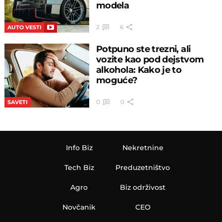
modela
2
6
AUTO VESTI
Potpuno ste trezni, ali
vozite kao pod dejstvom
alkohola: Kako je to
moguće?
0
0
SAVETI
Info Biz
Nekretnine
Tech Biz
Preduzetništvo
Agro
Biz održivost
Novčanik
CEO