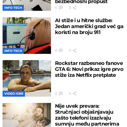
bezbednosni propust
0
0
INFO TECH
AI stiže i u hitne službe:
Jedan američki grad već ga
koristi na broju 911
0
0
INFO TECH
Rockstar razbesneo fanove
GTA 6: Novi prikaz igre prvo
stiže iza Netflix pretplate
0
0
VIDEO IGRE
Nije uvek prevara:
Stručnjaci objašnjavaju
zašto telefoni izazivaju
sumnju među partnerima