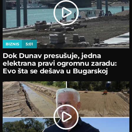
BIZNIS
5:01
Dok Dunav presušuje, jedna
elektrana pravi ogromnu zaradu:
Evo šta se dešava u Bugarskoj