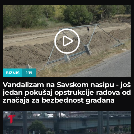
BIZNIS
1:19
Vandalizam na Savskom nasipu - јoš
јedan pokušaј opstrukciјe radova od
značaјa za bezbednost građana