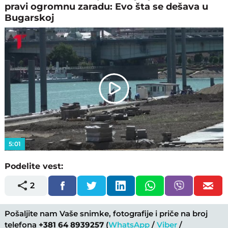
pravi ogromnu zaradu: Evo šta se dešava u
Bugarskoj
Play
Video
5:01
Podelite vest:
2
Pošaljite nam Vaše snimke, fotografije i priče na broj
telefona
+381 64 8939257
(
WhatsApp
/
Viber
/