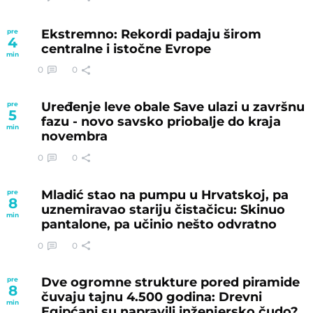
Ekstremno: Rekordi padaju širom
pre
4
centralne i istočne Evrope
min
0
0
Uređenje leve obale Save ulazi u završnu
pre
5
fazu - novo savsko priobalje do kraja
min
novembra
0
0
Mladić stao na pumpu u Hrvatskoj, pa
pre
8
uznemiravao stariju čistačicu: Skinuo
min
pantalone, pa učinio nešto odvratno
0
0
Dve ogromne strukture pored piramide
pre
8
čuvaju tajnu 4.500 godina: Drevni
min
Egipćani su napravili inženjersko čudo?