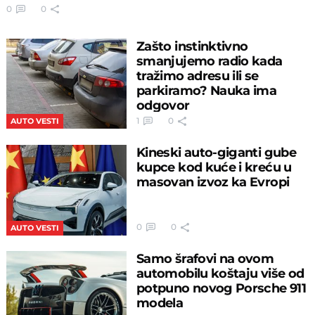
0
0
Zašto instinktivno
smanjujemo radio kada
tražimo adresu ili se
parkiramo? Nauka ima
odgovor
1
0
AUTO VESTI
Kineski auto-giganti gube
kupce kod kuće i kreću u
masovan izvoz ka Evropi
0
0
AUTO VESTI
Samo šrafovi na ovom
automobilu koštaju više od
potpuno novog Porsche 911
modela