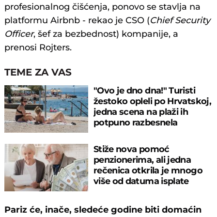
profesionalnog čišćenja, ponovo se stavlja na
platformu Airbnb - rekao je CSO (
Chief Security
Officer
, šef za bezbednost) kompanije, a
prenosi Rojters.
TEME ZA VAS
"Ovo je dno dna!" Turisti
žestoko opleli po Hrvatskoj,
jedna scena na plaži ih
potpuno razbesnela
Stiže nova pomoć
penzionerima, ali jedna
rečenica otkrila je mnogo
više od datuma isplate
Pariz će, inače, sledeće godine biti domaćin