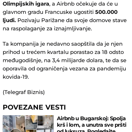
Olimpijskih igara
, a Airbnb očekuje da će u
glavnom gradu Francuske ugostiti
500.000
ljudi.
Pozivaju Parižane da svoje domove stave
na raspolaganje za iznajmljivanje.
Ta kompanija je nedavno saopštila da je njen
prihod u trećem kvartalu porastao za 18 odsto
međugodišnje, na 3,4 milijarde dolara, te da se
oporavila od ograničenja vezana za pandemiju
kovida-19.
(Telegraf Biznis)
POVEZANE VESTI
Airbnb u Bugarskoj: Spolja
krš i lom, a unutra sve pršti
od luksuza. Pogledajte