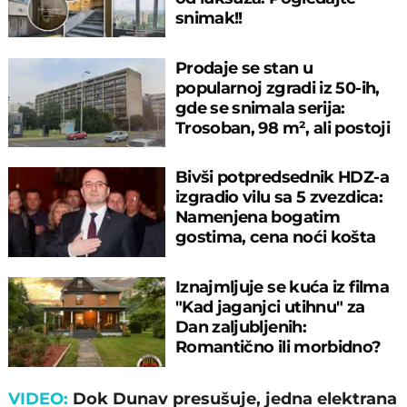
snimak!!
Prodaje se stan u
popularnoj zgradi iz 50-ih,
gde se snimala serija:
Trosoban, 98 m², ali postoji
začkoljica
Bivši potpredsednik HDZ-a
izgradio vilu sa 5 zvezdica:
Namenjena bogatim
gostima, cena noći košta
papreno
Iznajmljuje se kuća iz filma
"Kad jaganjci utihnu" za
Dan zaljubljenih:
Romantično ili morbidno?
VIDEO:
Dok Dunav presušuje, jedna elektrana