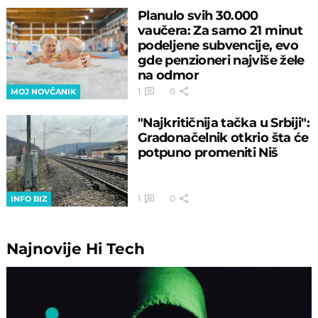
Planulo svih 30.000
vaučera: Za samo 21 minut
podeljene subvencije, evo
gde penzioneri najviše žele
na odmor
1
0
MOJ NOVČANIK
"Najkritičnija tačka u Srbiji":
Gradonačelnik otkrio šta će
potpuno promeniti Niš
1
0
INFO BIZ
Najnovije
Hi Tech