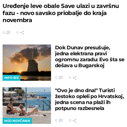
Uređenje leve obale Save ulazi u završnu
fazu - novo savsko priobalje do kraja
novembra
0
0
Dok Dunav presušuje,
jedna elektrana pravi
ogromnu zaradu: Evo šta se
dešava u Bugarskoj
0
0
INFO BIZ
"Ovo je dno dna!" Turisti
žestoko opleli po Hrvatskoj,
jedna scena na plaži ih
potpuno razbesnela
0
0
MOJ NOVČANIK