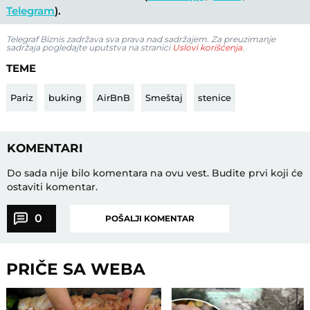
Telegram
).
Telegraf Biznis zadržava sva prava nad sadržajem. Za preuzimanje
sadržaja pogledajte uputstva na stranici
Uslovi korišćenja
.
TEME
Pariz
buking
AirBnB
Smeštaj
stenice
KOMENTARI
Do sada nije bilo komentara na ovu vest.
Budite prvi koji će
ostaviti komentar.
0
POŠALJI KOMENTAR
PRIČE SA WEBA