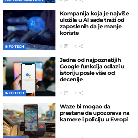
Kompanija koja je najviše
uložila u AI sada traži od
zaposlenih da je manje
koriste
0
0
INFO TECH
Jedna od najpoznatijih
Google funkcija odlazi u
istoriju posle više od
decenije
0
0
INFO TECH
Waze bi mogao da
prestane da upozorava na
kamere i policiju u Evropi