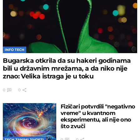
INFO TECH
Bugarska otkrila da su hakeri godinama
bili u državnim mrežama, a da niko nije
znao: Velika istraga je u toku
0
0
Fizičari potvrdili "negativno
vreme" u kvantnom
eksperimentu, ali nije ono
što zvuči
0
0
TECH ZANIMLJIVOSTI