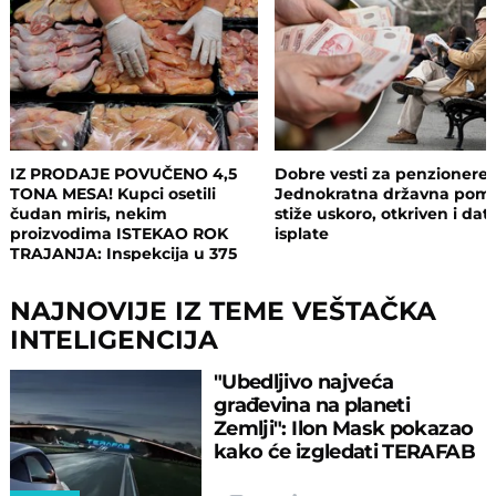
IZ PRODAJE POVUČENO 4,5
Dobre vesti za penzionere:
TONA MESA! Kupci osetili
Jednokratna državna pom
čudan miris, nekim
stiže uskoro, otkriven i da
proizvodima ISTEKAO ROK
isplate
TRAJANJA: Inspekcija u 375
objekata, pljušte zabrane i
kazne
NAJNOVIJE IZ TEME VEŠTAČKA
INTELIGENCIJA
"Ubedljivo najveća
građevina na planeti
Zemlji": Ilon Mask pokazao
kako će izgledati TERAFAB