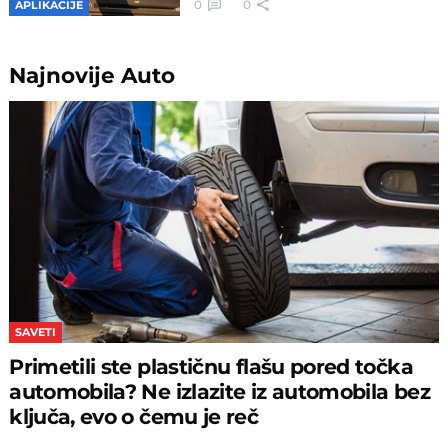
0
0
APLIKACIJE
Najnovije
Auto
SAVETI
Primetili ste plastičnu flašu pored točka
automobila? Ne izlazite iz automobila bez
ključa, evo o čemu je reč