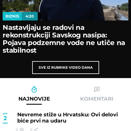
BIZNIS
4:20
Nastavljaјu se radovi na
rekonstrukciјi Savskog nasipa:
Poјava podzemne vode ne utiče na
stabilnost
SVE IZ RUBRIKE VIDEO DANA
NAJNOVIJE
KOMENTARI
Nevreme stiže u Hrvatsku: Ovi delovi
pre
2
biće prvi na udaru
min
0
0