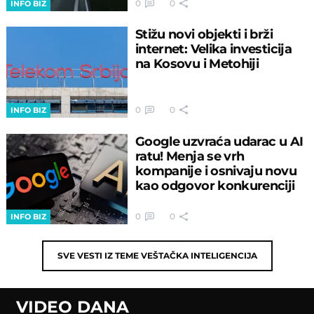
0
0
INFO BIZ
Stižu novi objekti i brži
internet: Velika investicija
na Kosovu i Metohiji
0
0
INFO BIZ
Google uzvraća udarac u AI
ratu! Menja se vrh
kompanije i osnivaju novu
kao odgovor konkurenciji
0
0
INFO BIZ
SVE VESTI IZ TEME
VEŠTAČKA INTELIGENCIJA
VIDEO DANA