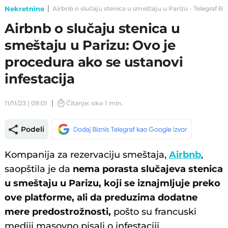
Nekretnine
Airbnb o slučaju stenica u smeštaju u Parizu - Telegraf Biz
Airbnb o slučaju stenica u
smeštaju u Parizu: Ovo je
procedura ako se ustanovi
infestacija
11/11/23 | 09:01
Čitanje: oko 1 min.
Podeli
Kompanija za rezervaciju smeštaja,
Airbnb
,
saopštila je da
nema porasta slučajeva stenica
u smeštaju u Parizu, koji se iznajmljuje preko
ove platforme, ali da preduzima dodatne
mere predostrožnosti,
pošto su francuski
mediji masovno pisali o infestaciji.