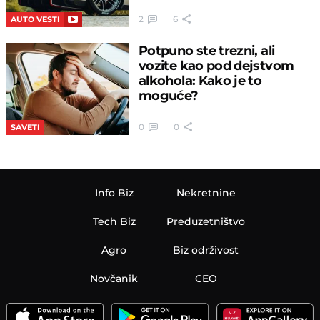
2
6
AUTO VESTI
Potpuno ste trezni, ali
vozite kao pod dejstvom
alkohola: Kako je to
moguće?
0
0
SAVETI
Info Biz
Nekretnine
Tech Biz
Preduzetništvo
Agro
Biz održivost
Novčanik
CEO