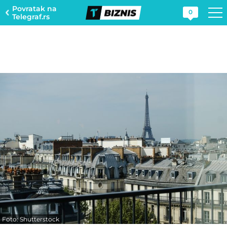
Povratak na
0
Telegraf.rs
Foto: Shutterstock