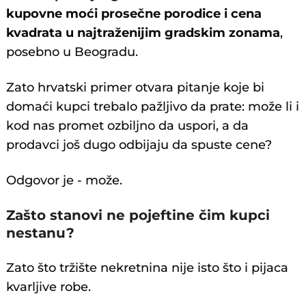
kupovne moći prosečne porodice i cena
kvadrata u najtraženijim gradskim zonama
,
posebno u Beogradu.
Zato hrvatski primer otvara pitanje koje bi
domaći kupci trebalo pažljivo da prate: može li i
kod nas promet ozbiljno da uspori, a da
prodavci još dugo odbijaju da spuste cene?
Odgovor je - može.
Zašto stanovi ne pojeftine čim kupci
nestanu?
Zato što tržište nekretnina nije isto što i pijaca
kvarljive robe.