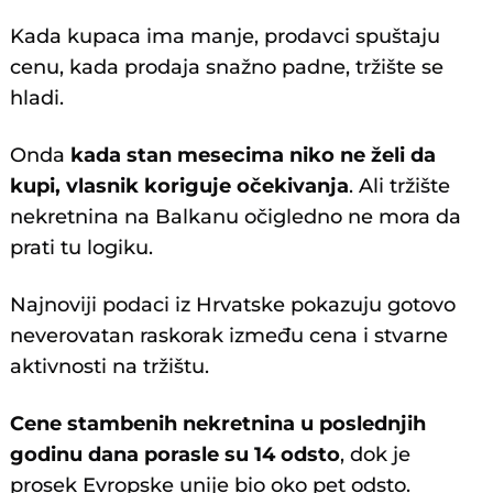
Kada kupaca ima manje, prodavci spuštaju
cenu, kada prodaja snažno padne, tržište se
hladi.
Onda
kada stan mesecima niko ne želi da
kupi, vlasnik koriguje očekivanja
. Ali tržište
nekretnina na Balkanu očigledno ne mora da
prati tu logiku.
Najnoviji podaci iz Hrvatske pokazuju gotovo
neverovatan raskorak između cena i stvarne
aktivnosti na tržištu.
Cene stambenih nekretnina u poslednjih
godinu dana porasle su 14 odsto
, dok je
prosek Evropske unije bio oko pet odsto.