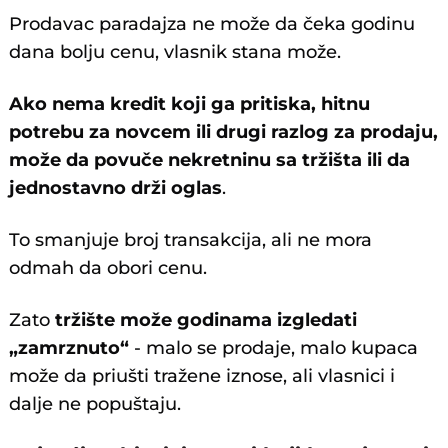
Prodavac paradajza ne može da čeka godinu
dana bolju cenu, vlasnik stana može.
Ako nema kredit koji ga pritiska, hitnu
potrebu za novcem ili drugi razlog za prodaju,
može da povuče nekretninu sa tržišta ili da
jednostavno drži oglas
.
To smanjuje broj transakcija, ali ne mora
odmah da obori cenu.
Zato
tržište može godinama izgledati
„zamrznuto“
- malo se prodaje, malo kupaca
može da priušti tražene iznose, ali vlasnici i
dalje ne popuštaju.