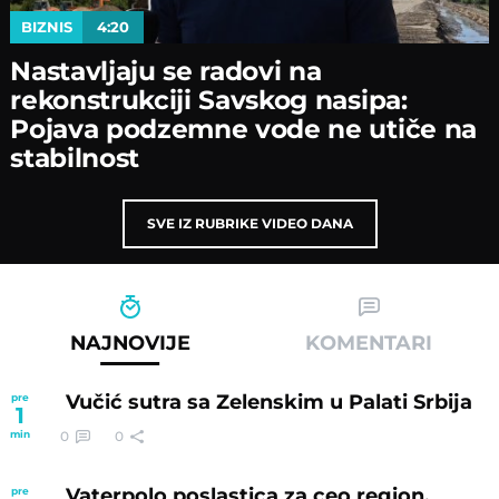
BIZNIS
4:20
Nastavljaјu se radovi na
rekonstrukciјi Savskog nasipa:
Poјava podzemne vode ne utiče na
stabilnost
SVE IZ RUBRIKE VIDEO DANA
NAJNOVIJE
KOMENTARI
Vučić sutra sa Zelenskim u Palati Srbija
pre
1
0
0
min
Vaterpolo poslastica za ceo region,
pre