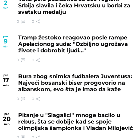
2
Srbija slavila i čeka Hrvatsku u borbi za
min
svetsku medalju
0
0
Tramp žestoko reagovao posle rampe
pre
9
Apelacionog suda: "Ozbiljno ugrožava
min
živote i dobrobit ljudi..."
0
0
Bura zbog snimka fudbalera Juventusa:
pre
17
Najveći bosanski biser progovorio na
min
albanskom, evo šta je imao da kaže
0
0
Pitanje u "Slagalici" mnoge bacilo u
pre
20
rebus, šta se dobije kad se spoje
min
olimpijska šampionka i Vladan Milojević
0
0