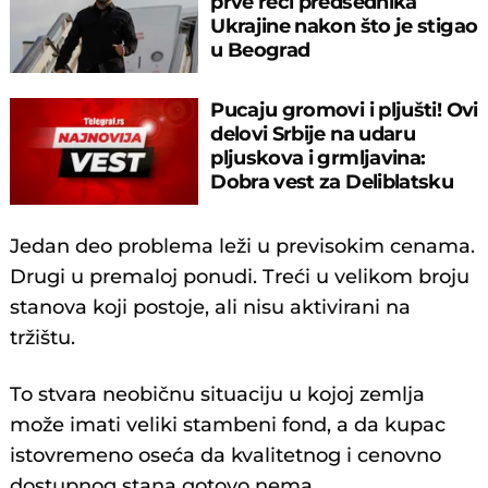
prve reči predsednika
Ukrajine nakon što je stigao
u Beograd
Pucaju gromovi i pljušti! Ovi
delovi Srbije na udaru
pljuskova i grmljavina:
Dobra vest za Deliblatsku
peščaru
Jedan deo problema leži u previsokim cenama.
Drugi u premaloj ponudi. Treći u velikom broju
stanova koji postoje, ali nisu aktivirani na
tržištu.
To stvara neobičnu situaciju u kojoj zemlja
može imati veliki stambeni fond, a da kupac
istovremeno oseća da kvalitetnog i cenovno
dostupnog stana gotovo nema.