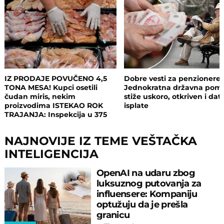
IZ PRODAJE POVUČENO 4,5
Dobre vesti za penzionere:
TONA MESA! Kupci osetili
Jednokratna državna pom
čudan miris, nekim
stiže uskoro, otkriven i da
proizvodima ISTEKAO ROK
isplate
TRAJANJA: Inspekcija u 375
objekata, pljušte zabrane i
kazne
NAJNOVIJE IZ TEME VEŠTAČKA
INTELIGENCIJA
OpenAI na udaru zbog
luksuznog putovanja za
influensere: Kompaniju
optužuju da je prešla
granicu