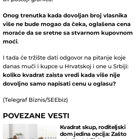
Onog trenutka kada dovoljan broj vlasnika
više ne bude mogao da čeka, oglašena cena
moraće da se sretne sa stvarnom kupovnom
moći
.
I tada će tržište dati odgovor na pitanje koje
danas muči i kupce u Hrvatskoj i one u Srbiji:
koliko kvadrat zaista vredi kada više nije
dovoljno samo napisati cenu u oglasu?
(Telegraf Biznis/SEEbiz)
POVEZANE VESTI
Kvadrat skup, roditeljski
dom jedina opcija: Zašto