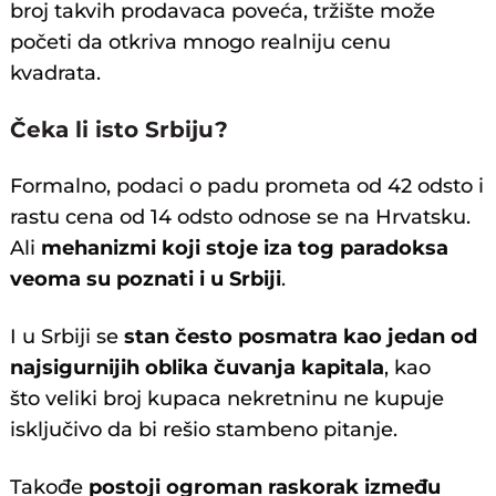
broj takvih prodavaca poveća, tržište može
početi da otkriva mnogo realniju cenu
kvadrata.
Čeka li isto Srbiju?
Formalno, podaci o padu prometa od 42 odsto i
rastu cena od 14 odsto odnose se na Hrvatsku.
Ali
mehanizmi koji stoje iza tog paradoksa
veoma su poznati i u Srbiji
.
I u Srbiji se
stan često posmatra kao jedan od
najsigurnijih oblika čuvanja kapitala
, kao
što veliki broj kupaca nekretninu ne kupuje
isključivo da bi rešio stambeno pitanje.
Takođe
postoji ogroman raskorak između