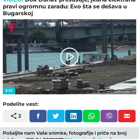
pravi ogromnu zaradu: Evo šta se dešava u
Bugarskoj
Play
Video
5:01
Podelite vest:
2
Pošaljite nam Vaše snimke, fotografije i priče na broj