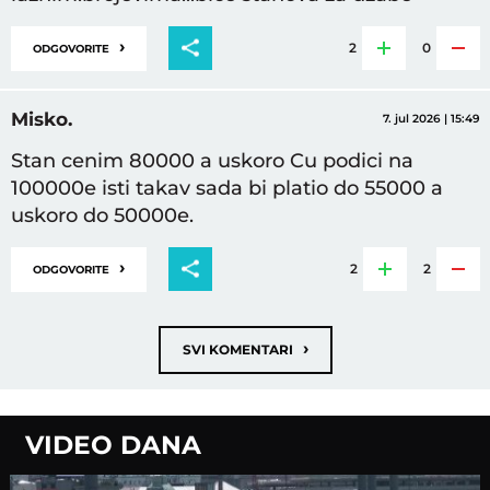
›
2
0
ODGOVORITE
Misko.
7. jul 2026 | 15:49
Stan cenim 80000 a uskoro Cu podici na
100000e isti takav sada bi platio do 55000 a
uskoro do 50000e.
›
2
2
ODGOVORITE
›
SVI KOMENTARI
VIDEO DANA