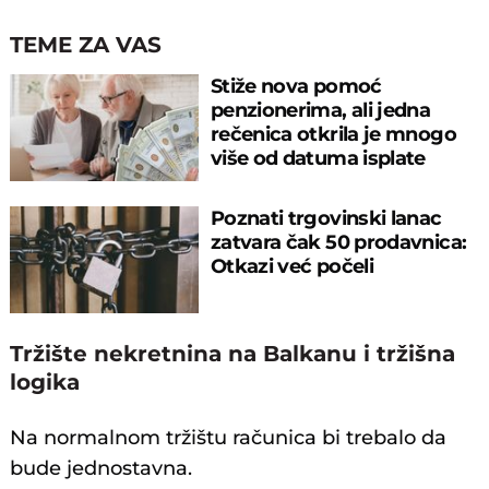
TEME ZA VAS
Stiže nova pomoć
penzionerima, ali jedna
rečenica otkrila je mnogo
više od datuma isplate
Poznati trgovinski lanac
zatvara čak 50 prodavnica:
Otkazi već počeli
Tržište nekretnina na Balkanu i tržišna
logika
Na normalnom tržištu računica bi trebalo da
bude jednostavna.