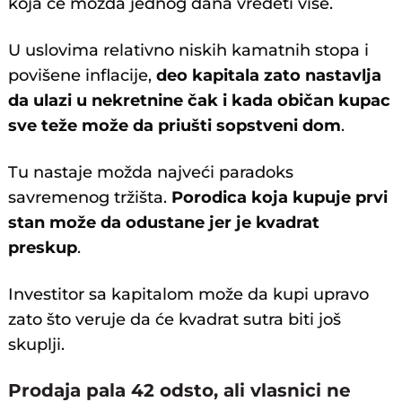
koja će možda jednog dana vredeti više.
U uslovima relativno niskih kamatnih stopa i
povišene inflacije,
deo kapitala zato nastavlja
da ulazi u nekretnine čak i kada običan kupac
sve teže može da priušti sopstveni dom
.
Tu nastaje možda najveći paradoks
savremenog tržišta.
Porodica koja kupuje prvi
stan može da odustane jer je kvadrat
preskup
.
Investitor sa kapitalom može da kupi upravo
zato što veruje da će kvadrat sutra biti još
skuplji.
Prodaja pala 42 odsto, ali vlasnici ne