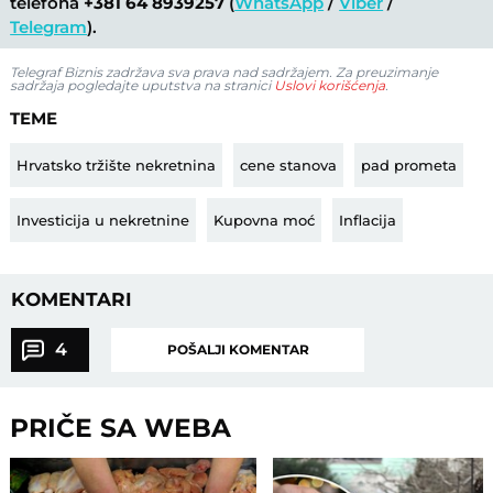
telefona
+381 64 8939257
(
WhatsApp
/
Viber
/
Telegram
).
Telegraf Biznis zadržava sva prava nad sadržajem. Za preuzimanje
sadržaja pogledajte uputstva na stranici
Uslovi korišćenja
.
TEME
Hrvatsko tržište nekretnina
cene stanova
pad prometa
Investicija u nekretnine
Kupovna moć
Inflacija
KOMENTARI
4
POŠALJI KOMENTAR
PRIČE SA WEBA