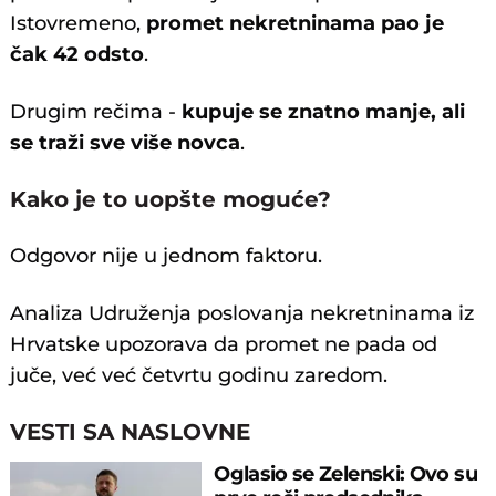
Istovremeno,
promet nekretninama pao je
čak 42 odsto
.
Drugim rečima -
kupuje se znatno manje, ali
se traži sve više novca
.
Kako je to uopšte moguće?
Odgovor nije u jednom faktoru.
Analiza Udruženja poslovanja nekretninama iz
Hrvatske upozorava da promet ne pada od
juče, već već četvrtu godinu zaredom.
VESTI SA NASLOVNE
Oglasio se Zelenski: Ovo su