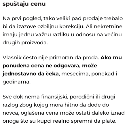
spuštaju cenu
Na prvi pogled, tako veliki pad prodaje trebalo
bi da izazove ozbiljnu korekciju. Ali nekretnine
imaju jednu važnu razliku u odnosu na većinu
drugih proizvoda.
Vlasnik često nije primoran da proda.
Ako mu
ponuđena cena ne odgovara, može
jednostavno da čeka
, mesecima, ponekad i
godinama.
Sve dok nema finansijski, porodični ili drugi
razlog zbog kojeg mora hitno da dođe do
novca, oglašena cena može ostati daleko iznad
onoga što su kupci realno spremni da plate.