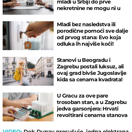
mladi u Srbiji do prve
nekretnine ne mogu ni u
tridesetim?
Mladi bez nasledstva ili
porodične pomoći sve dalje
od prvog stana: Evo koja
odluka ih najviše koči!
Stanovi u Beogradu i
Zagrebu postali luksuz, ali
ovaj grad bivše Jugoslavije
kida sa cenama kvadrata!
U Gracu za ove pare
trosoban stan, a u Zagrebu
jedva garsonjera: Hrvati
revoltirani cenama stanova
u domovini
VIDEO:
Dok Dunav presušuje, jedna elektrana