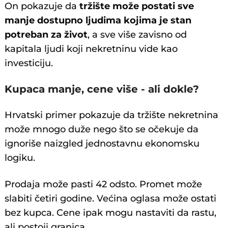
On pokazuje da
tržište može postati sve
manje dostupno ljudima kojima je stan
potreban za život
, a sve više zavisno od
kapitala ljudi koji nekretninu vide kao
investiciju.
Kupaca manje, cene više - ali dokle?
Hrvatski primer pokazuje da tržište nekretnina
može mnogo duže nego što se očekuje da
ignoriše naizgled jednostavnu ekonomsku
logiku.
Prodaja može pasti 42 odsto. Promet može
slabiti četiri godine. Većina oglasa može ostati
bez kupca. Cene ipak mogu nastaviti da rastu,
ali postoji granica.