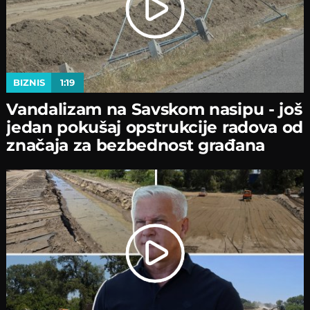
BIZNIS
1:19
Vandalizam na Savskom nasipu - јoš
јedan pokušaј opstrukciјe radova od
značaјa za bezbednost građana