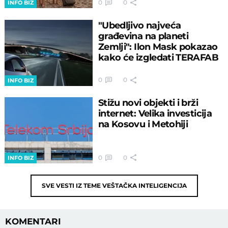
0
0
INFO BIZ
"Ubedljivo najveća
građevina na planeti
Zemlji": Ilon Mask pokazao
kako će izgledati TERAFAB
0
0
INFO BIZ
Stižu novi objekti i brži
internet: Velika investicija
na Kosovu i Metohiji
0
0
INFO BIZ
SVE VESTI IZ TEME
VEŠTAČKA INTELIGENCIJA
KOMENTARI