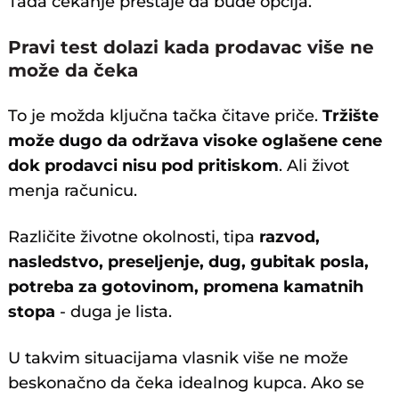
Tada čekanje prestaje da bude opcija.
Pravi test dolazi kada prodavac više ne
može da čeka
To je možda ključna tačka čitave priče.
Tržište
može dugo da održava visoke oglašene cene
dok prodavci nisu pod pritiskom
. Ali život
menja računicu.
Različite životne okolnosti, tipa
razvod,
nasledstvo, preseljenje, dug, gubitak posla,
potreba za gotovinom, promena kamatnih
stopa
- duga je lista.
U takvim situacijama vlasnik više ne može
beskonačno da čeka idealnog kupca. Ako se