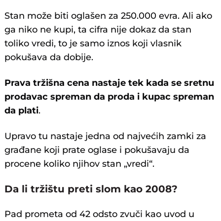
Stan može biti oglašen za 250.000 evra. Ali ako
ga niko ne kupi, ta cifra nije dokaz da stan
toliko vredi, to je samo iznos koji vlasnik
pokušava da dobije.
Prava tržišna cena nastaje tek kada se sretnu
prodavac spreman da proda i kupac spreman
da plati
.
Upravo tu nastaje jedna od najvećih zamki za
građane koji prate oglase i pokušavaju da
procene koliko njihov stan „vredi“.
Da li tržištu preti slom kao 2008?
Pad prometa od 42 odsto zvuči kao uvod u