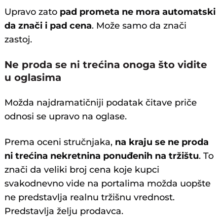
Upravo zato
pad prometa ne mora automatski
da znači i pad cena
. Može samo da znači
zastoj.
Ne proda se ni trećina onoga što vidite
u oglasima
Možda najdramatičniji podatak čitave priče
odnosi se upravo na oglase.
Prema oceni stručnjaka,
na kraju se ne proda
ni trećina nekretnina ponuđenih na tržištu
. To
znači da veliki broj cena koje kupci
svakodnevno vide na portalima možda uopšte
ne predstavlja realnu tržišnu vrednost.
Predstavlja želju prodavca.