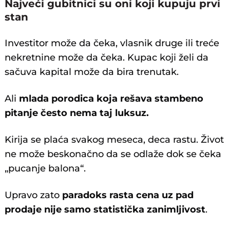
Najveći gubitnici su oni koji kupuju prvi
stan
Investitor može da čeka, vlasnik druge ili treće
nekretnine može da čeka. Kupac koji želi da
sačuva kapital može da bira trenutak.
Ali
mlada porodica koja rešava stambeno
pitanje često nema taj luksuz.
Kirija se plaća svakog meseca, deca rastu. Život
ne može beskonačno da se odlaže dok se čeka
„pucanje balona“.
Upravo zato
paradoks rasta cena uz pad
prodaje nije samo statistička zanimljivost
.