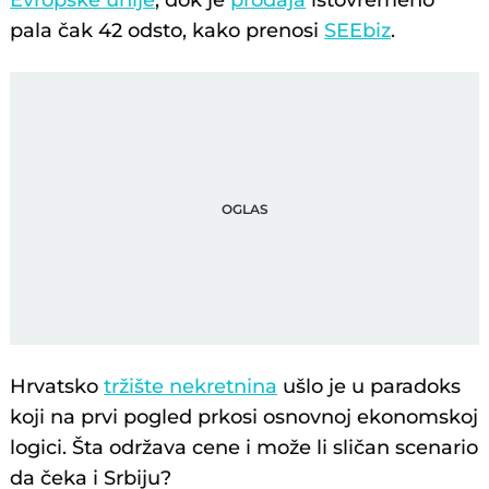
Evropske unije
, dok je
prodaja
istovremeno
pala čak 42 odsto, kako prenosi
SEEbiz
.
Hrvatsko
tržište nekretnina
ušlo je u paradoks
koji na prvi pogled prkosi osnovnoj ekonomskoj
logici. Šta održava cene i može li sličan scenario
da čeka i Srbiju?