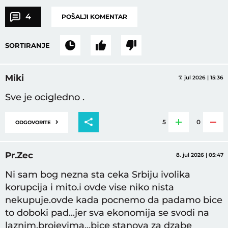
4
POŠALJI KOMENTAR
SORTIRANJE
Miki
7. jul 2026 | 15:36
Sve je ocigledno .
›
5
0
ODGOVORITE
Pr.Zec
8. jul 2026 | 05:47
Ni sam bog nezna sta ceka Srbiju ivolika
korupcija i mito.i ovde vise niko nista
nekupuje.ovde kada pocnemo da padamo bice
to doboki pad...jer sva ekonomija se svodi na
laznim.brojevima...bice stanova za dzabe