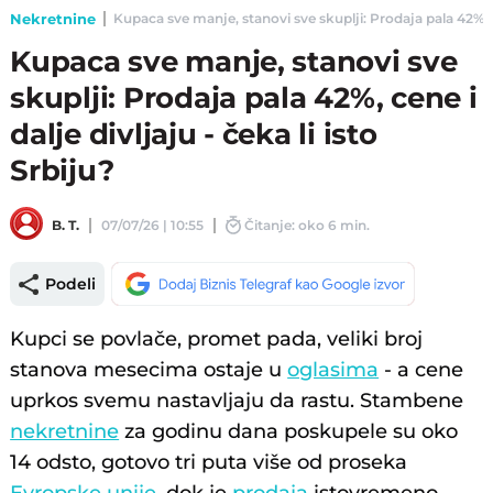
Nekretnine
Kupaca sve manje, stanovi sve skuplji: Prodaja pala 42%, cene
Kupaca sve manje, stanovi sve
skuplji: Prodaja pala 42%, cene i
dalje divljaju - čeka li isto
Srbiju?
B. T.
07/07/26 | 10:55
Čitanje: oko 6 min.
Podeli
Kupci se povlače, promet pada, veliki broj
stanova mesecima ostaje u
oglasima
- a cene
uprkos svemu nastavljaju da rastu. Stambene
nekretnine
za godinu dana poskupele su oko
14 odsto, gotovo tri puta više od proseka