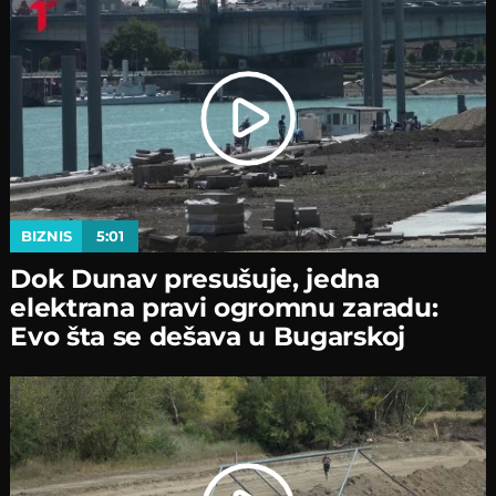
BIZNIS
5:01
Dok Dunav presušuje, jedna
elektrana pravi ogromnu zaradu:
Evo šta se dešava u Bugarskoj