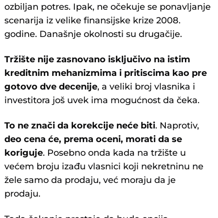
ozbiljan potres. Ipak, ne očekuje se ponavljanje
scenarija iz velike finansijske krize 2008.
godine. Današnje okolnosti su drugačije.
Tržište nije zasnovano isključivo na istim
kreditnim mehanizmima i pritiscima kao pre
gotovo dve decenije
, a veliki broj vlasnika i
investitora još uvek ima mogućnost da čeka.
To ne znači da korekcije neće biti
. Naprotiv,
deo cena će, prema oceni, morati da se
koriguje
. Posebno onda kada na tržište u
većem broju izađu vlasnici koji nekretninu ne
žele samo da prodaju, već moraju da je
prodaju.