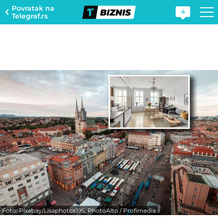
Povratak na
4
Telegraf.rs
Foto: Pixabay/Lisaphotos195, PhotoAlto / Profimedia