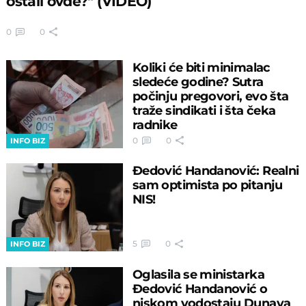
ostali ovde?" (VIDEO)
0
0
Koliki će biti minimalac
sledeće godine? Sutra
počinju pregovori, evo šta
traže sindikati i šta čeka
radnike
0
0
INFO BIZ
Đedović Handanović: Realni
sam optimista po pitanju
NIS!
5
0
INFO BIZ
Oglasila se ministarka
Đedović Handanović o
niskom vodostaju Dunava