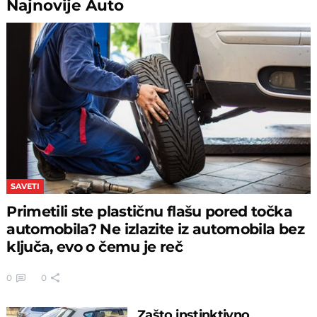
Najnovije
Auto
SAVETI
Primetili ste plastičnu flašu pored točka
automobila? Ne izlazite iz automobila bez
ključa, evo o čemu je reč
0
0
Zašto instinktivno