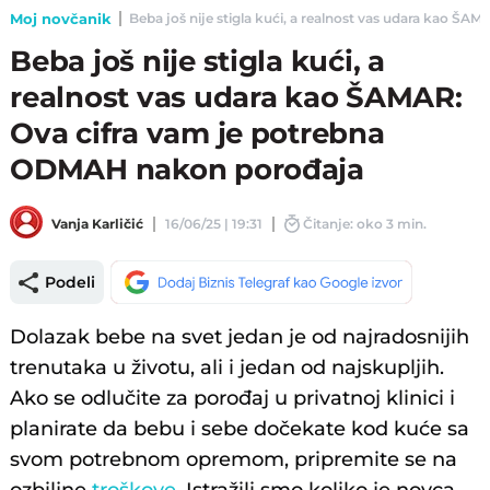
Moj novčanik
Beba još nije stigla kući, a realnost vas udara kao ŠA
Beba još nije stigla kući, a
realnost vas udara kao ŠAMAR:
Ova cifra vam je potrebna
ODMAH nakon porođaja
Vanja Karličić
16/06/25 | 19:31
Čitanje: oko 3 min.
Podeli
Dolazak bebe na svet jedan je od najradosnijih
trenutaka u životu, ali i jedan od najskupljih.
Ako se odlučite za porođaj u privatnoj klinici i
planirate da bebu i sebe dočekate kod kuće sa
svom potrebnom opremom, pripremite se na