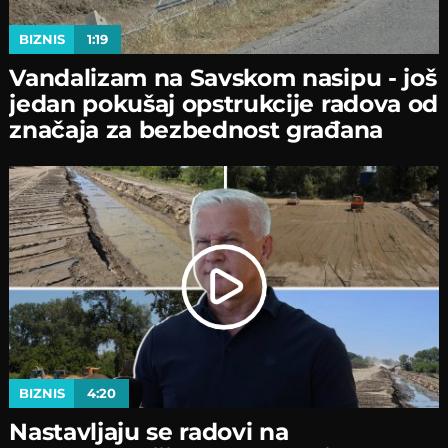
BIZNIS
1:19
Vandalizam na Savskom nasipu - јoš
јedan pokušaј opstrukciјe radova od
značaјa za bezbednost građana
BIZNIS
4:20
Nastavljaјu se radovi na