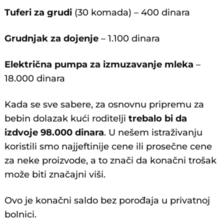
Tuferi za grudi
(30 komada) – 400 dinara
Grudnjak za dojenje
– 1.100 dinara
Električna pumpa za izmuzavanje mleka
–
18.000 dinara
Kada se sve sabere, za osnovnu pripremu za
bebin dolazak kući roditelji
trebalo bi da
izdvoje 98.000 dinara
. U nešem istraživanju
koristili smo najjeftinije cene ili prosečne cene
za neke proizvode, a to znači da konačni trošak
može biti značajni viši.
Ovo je konačni saldo bez porođaja u privatnoj
bolnici.