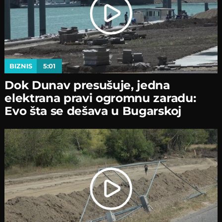
BIZNIS
5:01
Dok Dunav presušuje, jedna
elektrana pravi ogromnu zaradu:
Evo šta se dešava u Bugarskoj