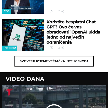
0
2
CEO
Koristite besplatni Chat
GPT? Ovo će vas
obradovati! OpenAI ukida
jedno od najvećih
ograničenja
0
3
INFO BIZ
SVE VESTI IZ TEME
VEŠTAČKA INTELIGENCIJA
VIDEO DANA