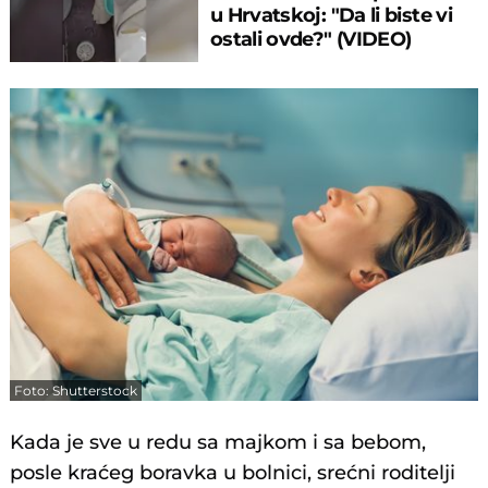
u Hrvatskoj: "Da li biste vi
ostali ovde?" (VIDEO)
Foto: Shutterstock
Kada je sve u redu sa majkom i sa bebom,
posle kraćeg boravka u bolnici, srećni roditelji