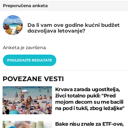
Preporučena anketa
Da li vam ove godine kućni budžet
dozvoljava letovanje?
Anketa je završena.
POGLEDAJTE REZULTATE
POVEZANE VESTI
Krvava zarada ugostitelja,
živci totalno pukli: "Pred
mojom decom su me bacili
na pod i tukli, zbog ležaljke"
Bake nisu znale za ETF-ove,