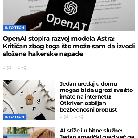
INFO TECH
OpenAI stopira razvoj modela Astra:
Kritičan zbog toga što može sam da izvodi
složene hakerske napade
0
0
Jedan uređaj u domu
mogao bi da ugrozi sve što
imate na internetu:
Otkriven ozbiljan
bezbednosni propust
0
0
INFO TECH
AI stiže i u hitne službe:
Jedan američki grad već ga