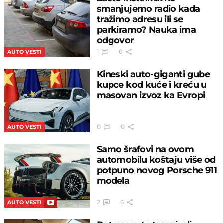
smanjujemo radio kada
tražimo adresu ili se
parkiramo? Nauka ima
odgovor
1
0
AUTO VESTI
Kineski auto-giganti gube
kupce kod kuće i kreću u
masovan izvoz ka Evropi
0
0
AUTO VESTI
Samo šrafovi na ovom
automobilu koštaju više od
potpuno novog Porsche 911
modela
2
6
AUTO VESTI