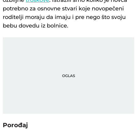
ozbiljne
troškove
. Istražili smo koliko je novca
potrebno za osnovne stvari koje novopečeni
roditelji moraju da imaju i pre nego što svoju
bebu dovedu iz bolnice.
Porođaj