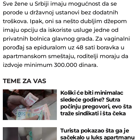
Sve žene u Srbiji imaju mogućnost da se
porode u državnoj ustanovi bez dodatnih
troškova. Ipak, oni sa nešto dubljim džepom
imaju opciju da iskoriste usluge jedne od
privatnih bolnica glavnog grada. Za vaginalni
porođaj sa epiduralom uz 48 sati boravka u
apartmanskom smeštaju, roditelji moraju da
izdvoje minimum 300.000 dinara.
TEME ZA VAS
Koliki će biti minimalac
sledeće godine? Sutra
počinju pregovori, evo šta
traže sindikati i šta čeka
radnike
Turista pokazao šta ga je
sačekalo u luks apartmanu