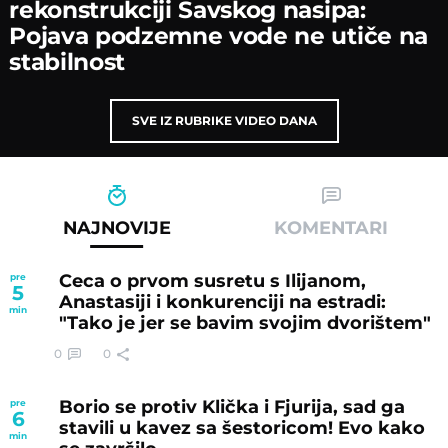
rekonstrukciјi Savskog nasipa:
Poјava podzemne vode ne utiče na
stabilnost
SVE IZ RUBRIKE VIDEO DANA
NAJNOVIJE
KOMENTARI
Ceca o prvom susretu s Ilijanom,
pre
5
Anastasiji i konkurenciji na estradi:
min
"Tako je jer se bavim svojim dvorištem"
0
0
Borio se protiv Klička i Fjurija, sad ga
pre
6
stavili u kavez sa šestoricom! Evo kako
min