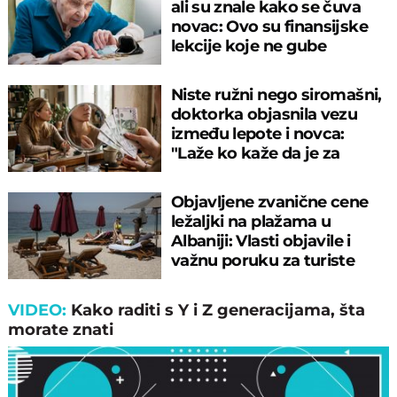
ali su znale kako se čuva
novac: Ovo su finansijske
lekcije koje ne gube
vrednost
Niste ružni nego siromašni,
doktorka objasnila vezu
između lepote i novca:
"Laže ko kaže da je za
svakog"
Objavljene zvanične cene
ležaljki na plažama u
Albaniji: Vlasti objavile i
važnu poruku za turiste
VIDEO:
Kako raditi s Y i Z generacijama, šta
morate znati