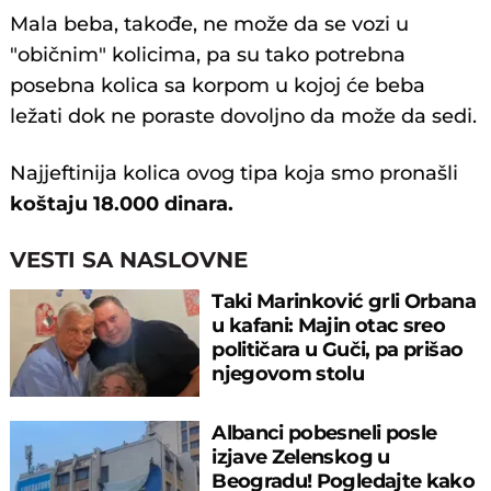
Mala beba, takođe, ne može da se vozi u
"običnim" kolicima, pa su tako potrebna
posebna kolica sa korpom u kojoj će beba
ležati dok ne poraste dovoljno da može da sedi.
Najjeftinija kolica ovog tipa koja smo pronašli
koštaju 18.000 dinara.
VESTI SA NASLOVNE
Taki Marinković grli Orbana
u kafani: Majin otac sreo
političara u Guči, pa prišao
njegovom stolu
Albanci pobesneli posle
izjave Zelenskog u
Beogradu! Pogledajte kako