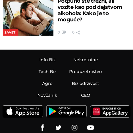
Potpuno ste trezni, ali
vozite kao pod dejstvom
alkohola: Kako je to
moguće?
0
0
SAVETI
Info Biz
Nekretnine
Tech Biz
Preduzetništvo
Agro
Biz održivost
Novčanik
CEO