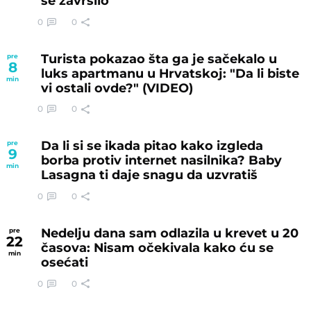
se završilo
0
0
Turista pokazao šta ga je sačekalo u
pre
8
luks apartmanu u Hrvatskoj: "Da li biste
min
vi ostali ovde?" (VIDEO)
0
0
Da li si se ikada pitao kako izgleda
pre
9
borba protiv internet nasilnika? Baby
min
Lasagna ti daje snagu da uzvratiš
0
0
Nedelju dana sam odlazila u krevet u 20
pre
22
časova: Nisam očekivala kako ću se
min
osećati
0
0