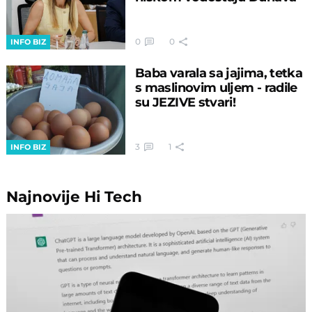
0
0
INFO BIZ
Baba varala sa jajima, tetka
s maslinovim uljem - radile
su JEZIVE stvari!
3
1
INFO BIZ
Najnovije
Hi Tech