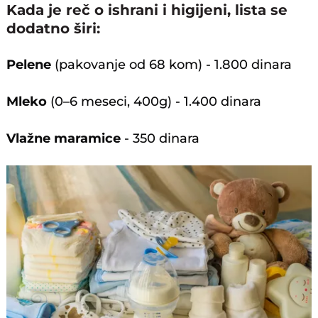
Kada je reč o ishrani i higijeni, lista se
dodatno širi:
Pelene
(pakovanje od 68 kom) - 1.800 dinara
Mleko
(0–6 meseci, 400g) - 1.400 dinara
Vlažne maramice
- 350 dinara