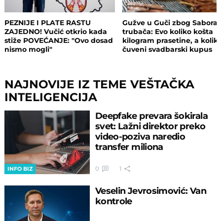
PEZNIJE I PLATE RASTU
Gužve u Guči zbog Sabora
ZAJEDNO! Vučić otkrio kada
trubača: Evo koliko košta
stiže POVEĆANJE: "Ovo dosad
kilogram prasetine, a kolik
nismo mogli"
čuveni svadbarski kupus
NAJNOVIJE IZ TEME VEŠTAČKA
INTELIGENCIJA
Deepfake prevara šokirala
svet: Lažni direktor preko
video-poziva naredio
transfer miliona
0
1
INFO BIZ
Veselin Jevrosimović: Van
kontrole