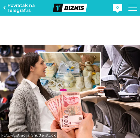
Povratak na
0
Telegraf.rs
Foto-ilustracija: Shutterstock