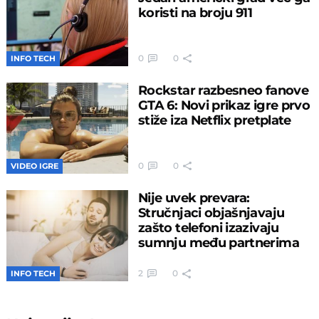
koristi na broju 911
0
0
INFO TECH
Rockstar razbesneo fanove
GTA 6: Novi prikaz igre prvo
stiže iza Netflix pretplate
0
0
VIDEO IGRE
Nije uvek prevara:
Stručnjaci objašnjavaju
zašto telefoni izazivaju
sumnju među partnerima
2
0
INFO TECH