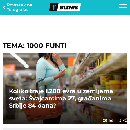
Povratak na
Telegraf.rs
TEMA: 1000 FUNTI
Koliko traje 1.200 evra u zemljama
sveta: Švajcarcima 27, građanima
Srbije 84 dana?
28
5