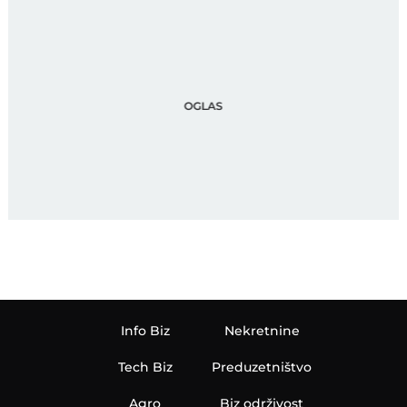
Info Biz
Nekretnine
Tech Biz
Preduzetništvo
Agro
Biz održivost