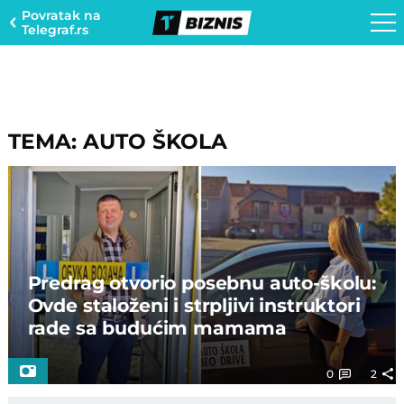
Povratak na
Telegraf.rs
TEMA: AUTO ŠKOLA
Predrag otvorio posebnu auto-školu:
Ovde staloženi i strpljivi instruktori
rade sa budućim mamama
0
2