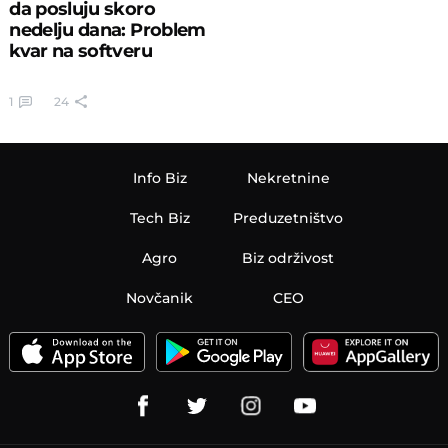
da posluju skoro
nedelju dana: Problem
kvar na softveru
1
24
Info Biz
Nekretnine
Tech Biz
Preduzetništvo
Agro
Biz održivost
Novčanik
CEO