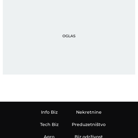
Info Biz
Nekretnine
Tech Biz
Preduzetništvo
Agro
Biz održivost