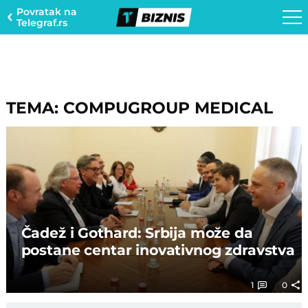
Povratak na
Telegraf.rs
TEMA: COMPUGROUP MEDICAL
Čadež i Gothard: Srbija može da
postane centar inovativnog zdravstva
1
0