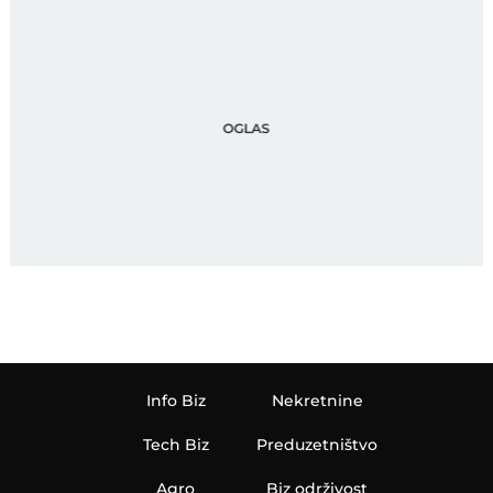
Info Biz
Nekretnine
Tech Biz
Preduzetništvo
Agro
Biz održivost