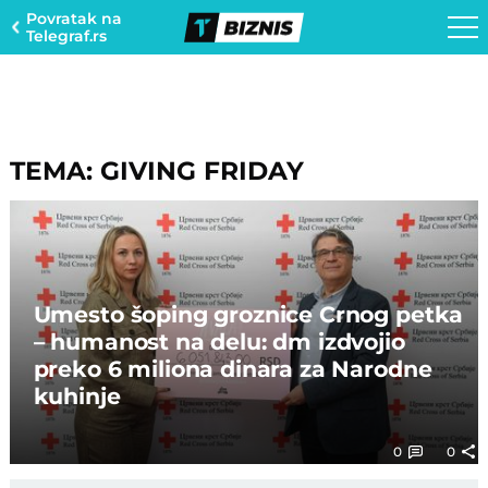
Povratak na
Telegraf.rs
TEMA: GIVING FRIDAY
Umesto šoping groznice Crnog petka
– humanost na delu: dm izdvojio
preko 6 miliona dinara za Narodne
kuhinje
0
0