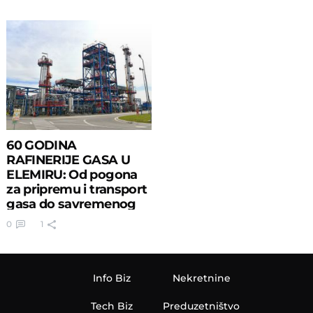
60 GODINA
RAFINERIJE GASA U
ELEMIRU: Od pogona
za pripremu i transport
gasa do savremenog
Aminskog postrojenja
0
1
Info Biz
Nekretnine
Tech Biz
Preduzetništvo