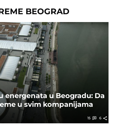
VREME BEOGRAD
u energenata u Beogradu: Da
vreme u svim kompanijama
15
6