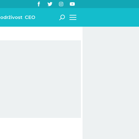
 održivost
CEO