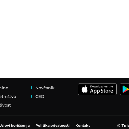
nine
Novčanik
etništvo
CEO
živost
© Tel
Uslovi korišćenja
Politika privatnosti
Kontakt