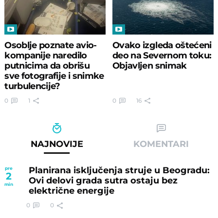
Osoblje poznate avio-
Ovako izgleda oštećeni
kompanije naredilo
deo na Severnom toku:
putnicima da obrišu
Objavljen snimak
sve fotografije i snimke
turbulencije?
0
1
0
16
NAJNOVIJE
KOMENTARI
Planirana isključenja struje u Beogradu:
pre
2
Ovi delovi grada sutra ostaju bez
min
električne energije
0
0