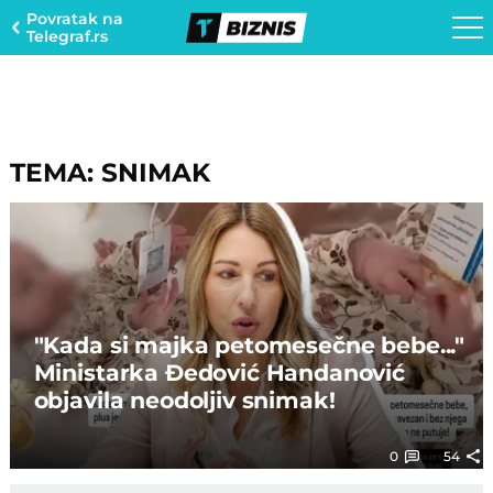
Povratak na
Telegraf.rs
TEMA: SNIMAK
"Kada si majka petomesečne bebe..."
Ministarka Đedović Handanović
objavila neodoljiv snimak!
0
54