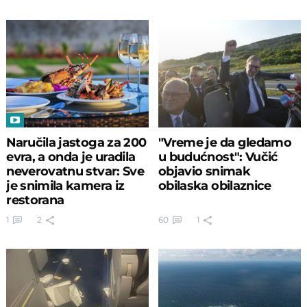
Naručila jastoga za 200
"Vreme je da gledamo
evra, a onda je uradila
u budućnost": Vučić
neverovatnu stvar: Sve
objavio snimak
je snimila kamera iz
obilaska obilaznice
restorana
1
2
60
1