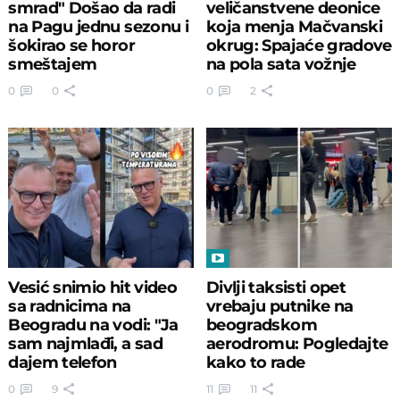
smrad" Došao da radi
veličanstvene deonice
na Pagu јednu sezonu i
koja menja Mačvanski
šokirao se horor
okrug: Spajaće gradove
smeštajem
na pola sata vožnje
0
0
0
2
Vesić snimio hit video
Divlji taksisti opet
sa radnicima na
vrebaju putnike na
Beogradu na vodi: "Ja
beogradskom
sam najmlađi, a sad
aerodromu: Pogledajte
dajem telefon
kako to rade
najboljem..."
0
9
11
11