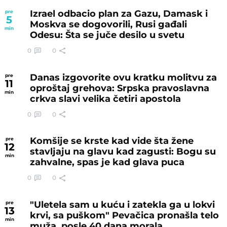
Izrael odbacio plan za Gazu, Damask i
pre
5
Moskva se dogovorili, Rusi gađali
min
Odesu: Šta se juče desilo u svetu
0
0
Danas izgovorite ovu kratku molitvu za
pre
11
oproštaj grehova: Srpska pravoslavna
min
crkva slavi velika četiri apostola
0
0
Komšije se krste kad vide šta žene
pre
12
stavljaju na glavu kad zagusti: Bogu su
min
zahvalne, spas je kad glava puca
0
0
"Uletela sam u kuću i zatekla ga u lokvi
pre
13
krvi, sa puškom" Pevačica pronašla telo
min
muža, posle 40 dana morala...