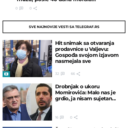
0
0
SVE NAJNOVIJE VESTI SA TELEGRAF.RS
Hit snimak sa otvaranja
prodavnice u Valjevu:
Gospođa svojom izjavom
nasmejala sve
32
66
Drobnjak o ukoru
Momirovića: Malo nas je
grdio, ja nisam sujetan...
16
0