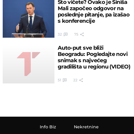
Što vičete? Ovako je Siniša
Mali započeo odgovor na
poslednje pitanje, pa izašao
s konferencije
32
75
Auto-put sve bliži
Beogradu: Pogledajte novi
snimak s najvećeg
gradilišta u regionu (VIDEO)
51
22
Info Biz
Nekretnine