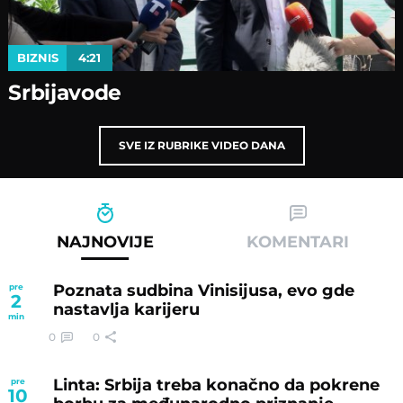
BIZNIS
4:21
Srbijavode
SVE IZ RUBRIKE VIDEO DANA
NAJNOVIJE
KOMENTARI
Poznata sudbina Vinisijusa, evo gde
pre
2
nastavlja karijeru
min
0
0
Linta: Srbija treba konačno da pokrene
pre
10