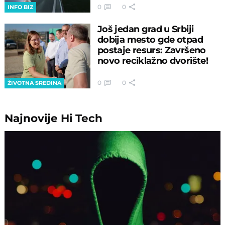
0
0
INFO BIZ
Još jedan grad u Srbiji
dobija mesto gde otpad
postaje resurs: Završeno
novo reciklažno dvorište!
0
0
ŽIVOTNA SREDINA
Najnovije
Hi Tech