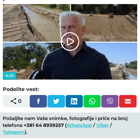
Play
Video
4:20
Podelite vest:
0
Pošaljite nam Vaše snimke, fotografije i priče na broj
telefona
+381 64 8939257
(
WhatsApp
/
Viber
/
Telegram
).