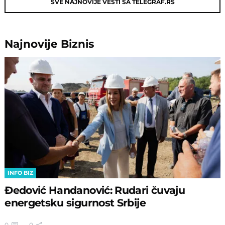
SVE NAJNOVIJE VESTI SA TELEGRAF.RS
Najnovije
Biznis
INFO BIZ
Đedović Handanović: Rudari čuvaju
energetsku sigurnost Srbije
0
0