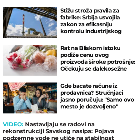
Stižu stroža pravila za
fabrike: Srbija usvojila
zakon za efikasniju
kontrolu industrijskog
zagađenja
Rat na Bliskom istoku
podiže cenu ovog
proizvoda široke potrošnje:
Očekuju se dalekosežne
posledice
Gde bacate račune iz
prodavnica? Stručnjaci
jasno poručuju: "Samo ovo
mesto je dozvoljeno"
VIDEO:
Nastavljaјu se radovi na
rekonstrukciјi Savskog nasipa: Poјava
podzemne vode ne utiče na stabilnost