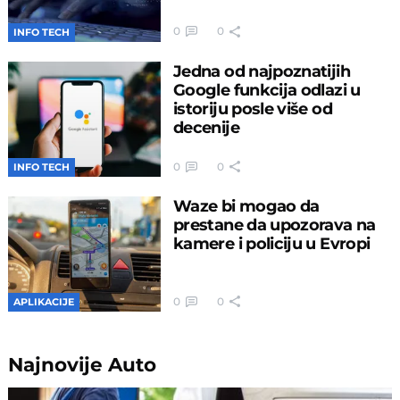
0
0
INFO TECH
Jedna od najpoznatijih
Google funkcija odlazi u
istoriju posle više od
decenije
0
0
INFO TECH
Waze bi mogao da
prestane da upozorava na
kamere i policiju u Evropi
0
0
APLIKACIJE
Najnovije
Auto