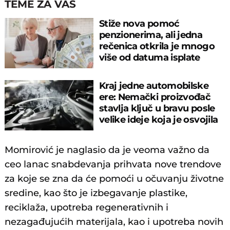
TEME ZA VAS
Stiže nova pomoć
penzionerima, ali jedna
rečenica otkrila je mnogo
više od datuma isplate
Kraj jedne automobilske
ere: Nemački proizvođač
stavlja ključ u bravu posle
velike ideje koja je osvojila
svet
Momirović je naglasio da je veoma važno da
ceo lanac snabdevanja prihvata nove trendove
za koje se zna da će pomoći u očuvanju životne
sredine, kao što je izbegavanje plastike,
reciklaža, upotreba regenerativnih i
nezagađujućih materijala, kao i upotreba novih