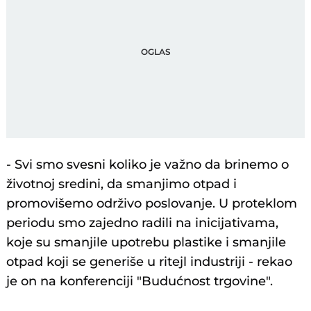
- Svi smo svesni koliko je važno da brinemo o
životnoj sredini, da smanjimo otpad i
promovišemo održivo poslovanje. U proteklom
periodu smo zajedno radili na inicijativama,
koje su smanjile upotrebu plastike i smanjile
otpad koji se generiše u ritejl industriji - rekao
je on na konferenciji "Budućnost trgovine".