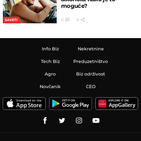
moguće?
0
0
SAVETI
Info Biz
Nekretnine
Tech Biz
Preduzetništvo
Agro
Biz održivost
Novčanik
CEO