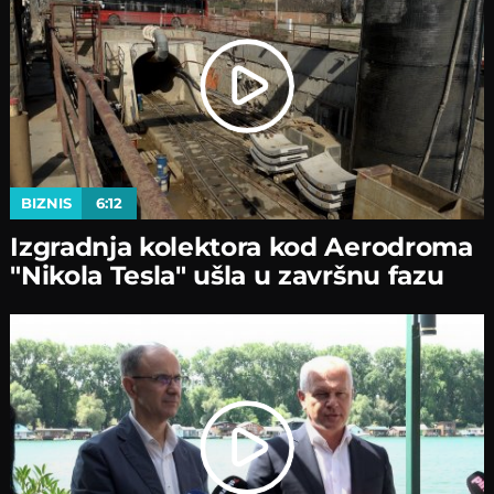
BIZNIS
6:12
Izgradnja kolektora kod Aerodroma
"Nikola Tesla" ušla u završnu fazu