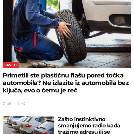
SAVETI
Primetili ste plastičnu flašu pored točka
automobila? Ne izlazite iz automobila bez
ključa, evo o čemu je reč
0
0
Zašto instinktivno
smanjujemo radio kada
tražimo adresu ili se