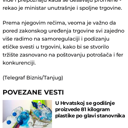
vide i prepoznaju kada se dešavaju promene -
rekao je ministar unutrašnje i spoljne trgovine.
Prema njegovim rečima, veoma je važno da
pored zakonskog uređenja trgovine svi zajedno
više radimo na samoregulaciji i podizanju
etičke svesti u trgovini, kako bi se stvorilo
tržište zasnovano na poštovanju potrošača i fer
konkurenciji.
(Telegraf Biznis/Tanjug)
POVEZANE VESTI
U Hrvatskoj se godišnje
proizvede 81 kilogram
plastike po glavi stanovnika