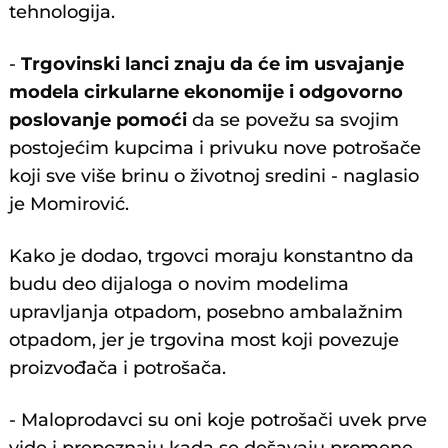
tehnologija.
-
Trgovinski lanci znaju da će im usvajanje
modela cirkularne ekonomije i odgovorno
poslovanje pomoći
da se povežu sa svojim
postojećim kupcima i privuku nove potrošače
koji sve više brinu o životnoj sredini - naglasio
je Momirović.
Kako je dodao, trgovci moraju konstantno da
budu deo dijaloga o novim modelima
upravljanja otpadom, posebno ambalažnim
otpadom, jer je trgovina most koji povezuje
proizvođača i potrošača.
- Maloprodavci su oni koje potrošači uvek prve