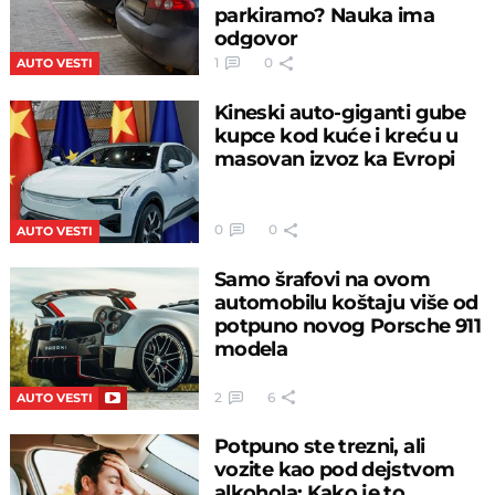
parkiramo? Nauka ima
odgovor
1
0
AUTO VESTI
Kineski auto-giganti gube
kupce kod kuće i kreću u
masovan izvoz ka Evropi
0
0
AUTO VESTI
Samo šrafovi na ovom
automobilu koštaju više od
potpuno novog Porsche 911
modela
2
6
AUTO VESTI
Potpuno ste trezni, ali
vozite kao pod dejstvom
alkohola: Kako je to