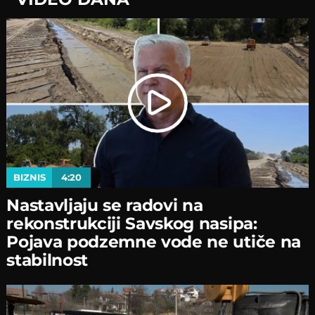
BIZNIS
4:20
Nastavljaјu se radovi na
rekonstrukciјi Savskog nasipa:
Poјava podzemne vode ne utiče na
stabilnost