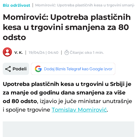
Biz održivost
Momirović: Upotreba plastičnih kesa u trgovini smanjena
Momirović: Upotreba plastičnih
kesa u trgovini smanjena za 80
odsto
V. K.
19/04/24 | 04:40
Čitanje: oko 1 min.
Podeli
Upotreba plastičnih kesa u trgovini u Srbiji je
za manje od godinu dana smanjena za više
od 80 odsto
, izjavio je juče ministar unutrašnje
i spoljne trgovine
Tomislav Momirović
.