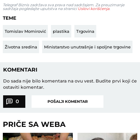
Telegraf Biznis zadržava sva prava nad sadržajem. Za preuzimanje
sadržaja pogledajte uputstva na stranici
Uslovi korišćenja
.
TEME
Tomislav Momirović
plastika
Trgovina
Životna sredina
Ministarstvo unutrašnje i spoljne trgovine
KOMENTARI
Do sada nije bilo komentara na ovu vest.
Budite prvi koji će
ostaviti komentar.
0
POŠALJI KOMENTAR
PRIČE SA WEBA