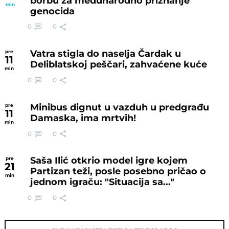
borbu za međunarodno priznanje
min
genocida
0
0
Vatra stigla do naselja Čardak u
pre
11
Deliblatskoj peščari, zahvaćene kuće
min
0
0
Minibus dignut u vazduh u predgrađu
pre
11
Damaska, ima mrtvih!
min
0
0
Saša Ilić otkrio model igre kojem
pre
21
Partizan teži, posle posebno pričao o
min
jednom igraču: "Situacija sa..."
0
0