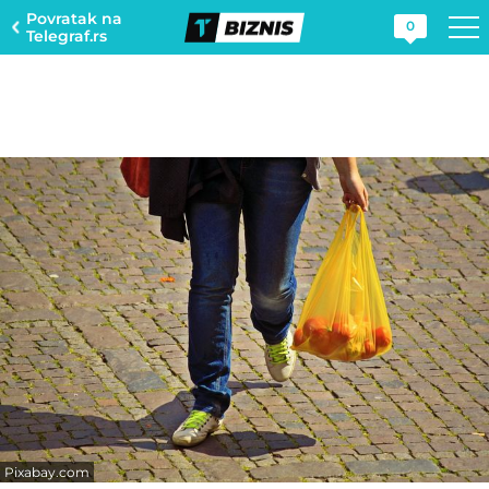
Povratak na
0
Telegraf.rs
Pixabay.com