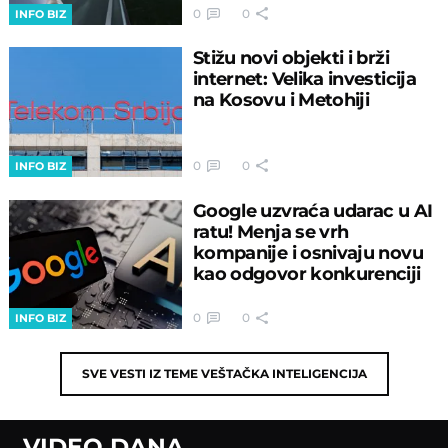
0
0
INFO BIZ
Stižu novi objekti i brži
internet: Velika investicija
na Kosovu i Metohiji
0
0
INFO BIZ
Google uzvraća udarac u AI
ratu! Menja se vrh
kompanije i osnivaju novu
kao odgovor konkurenciji
0
0
INFO BIZ
SVE VESTI IZ TEME
VEŠTAČKA INTELIGENCIJA
VIDEO DANA