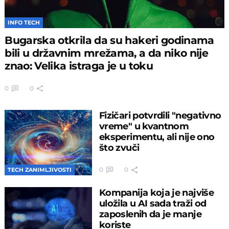
INFO TECH
Bugarska otkrila da su hakeri godinama
bili u državnim mrežama, a da niko nije
znao: Velika istraga je u toku
0
0
Fizičari potvrdili "negativno
vreme" u kvantnom
eksperimentu, ali nije ono
što zvuči
0
0
TECH ZANIMLJIVOSTI
Kompanija koja je najviše
uložila u AI sada traži od
zaposlenih da je manje
koriste