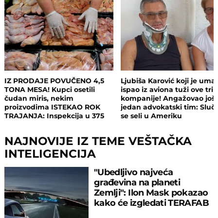
IZ PRODAJE POVUČENO 4,5
Ljubiša Karović koji je uma
TONA MESA! Kupci osetili
ispao iz aviona tuži ove tri
čudan miris, nekim
kompanije! Angažovao još
proizvodima ISTEKAO ROK
jedan advokatski tim: Sluča
TRAJANJA: Inspekcija u 375
se seli u Ameriku
objekata, pljušte zabrane i
kazne
NAJNOVIJE IZ TEME VEŠTAČKA
INTELIGENCIJA
"Ubedljivo najveća
građevina na planeti
Zemlji": Ilon Mask pokazao
kako će izgledati TERAFAB