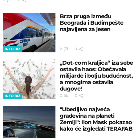
Brza pruga između
Beograda i Budimpešte
najavljena za jesen
2
0
INFO BIZ
„Dot-com kraljica“ iza sebe
ostavila haos: Obećavala
milijarde i bolju budućnost,
a mnogima ostavila
dugove!
0
0
INFO BIZ
"Ubedljivo najveća
građevina na planeti
Zemlji": Ilon Mask pokazao
kako će izgledati TERAFAB