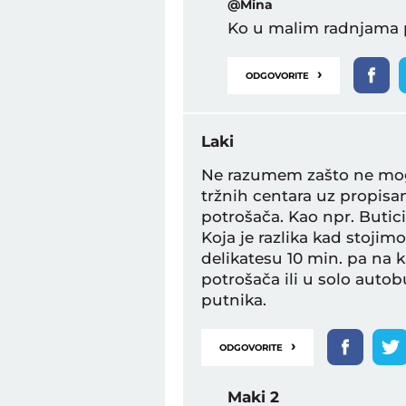
@Mina
Ko u malim radnjama p
›
ODGOVORITE
Laki
Ne razumem zašto ne mogu
tržnih centara uz propisan
potrošača. Kao npr. Butic
Koja je razlika kad stoj
delikatesu 10 min. pa na k
potrošača ili u solo auto
putnika.
›
ODGOVORITE
Maki 2