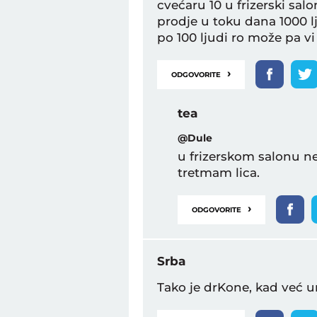
cvećaru 10 u frizerski salo
prodje u toku dana 1000 lj
po 100 ljudi ro može pa 
›
ODGOVORITE
tea
@Dule
u frizerskom salonu nec
tretmam lica.
›
ODGOVORITE
Srba
Tako je drKone, kad već 