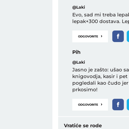
@Laki
Evo, sad mi treba lepa
lepak+300 dostava. Lep
›
ODGOVORITE
Pih
@Laki
Jasno je zašto: ušao s
knigovodja, kasir i p
pogledali kao čudo je
prkosimo!
›
ODGOVORITE
Vratiće se rode