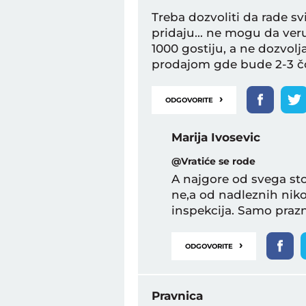
Treba dozvoliti da rade 
pridaju... ne mogu da ver
1000 gostiju, a ne dozvol
prodajom gde bude 2-3 čov
›
ODGOVORITE
Marija Ivosevic
@Vratiće se rode
A najgore od svega sto
ne,a od nadleznih niko
inspekcija. Samo prazn
›
ODGOVORITE
Pravnica