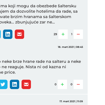
svima koji mogu da obezbede šaltersku
ujem da dozvolite hotelima da rade, sa
javate brzim hranama sa šalterskom
eka... zbunjujuće zar ne...
29
1
18. mart 2021 | 08:45
 neke brze hrane rade na salteru a neke
 ne reaguje. Nista ni od kazna ni
e price.
0
0
17. mart 2021 | 11:09