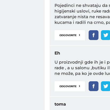
Pojedinci ne shvataju da
higijenski uslovi, ruke ra
zatvaranje nista ne resava 
kucama i radili na crno, p
›
ODGOVORITE
Eh
U proizvodnji gde ih je i
rade , a u salonu ,butiku 
ne može, pa ko je ovde lu
›
ODGOVORITE
toma