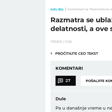
Info Biz
Komentari na "Razmatra se ubl
Razmatra se ubla
delatnosti, a ove
17/03/21 | 11:30
‹
PROČITAJTE CEO TEKST
KOMENTARI
27
POŠALJITE K
Dule
Pa u današnje vreme u nek