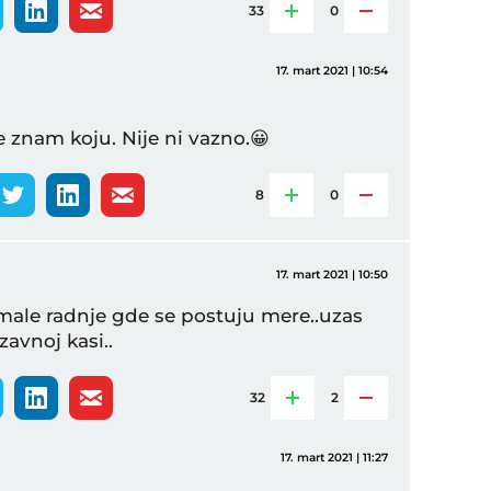
33
0
17. mart 2021 | 10:54
e znam koju. Nije ni vazno.😀
8
0
17. mart 2021 | 10:50
 male radnje gde se postuju mere..uzas
zavnoj kasi..
32
2
17. mart 2021 | 11:27