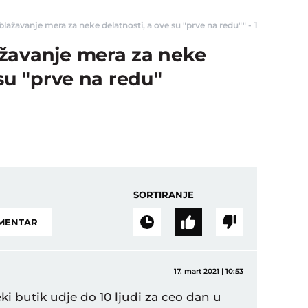
ažavanje mera za neke delatnosti, a ove su "prve na redu"" - Telegraf Bizni
žavanje mera za neke
 su "prve na redu"
SORTIRANJE
OMENTAR
17. mart 2021 | 10:53
i butik udje do 10 ljudi za ceo dan u