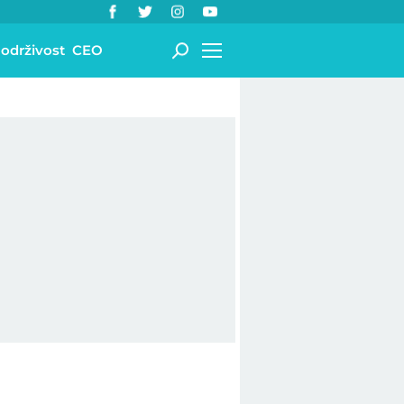
 održivost
CEO