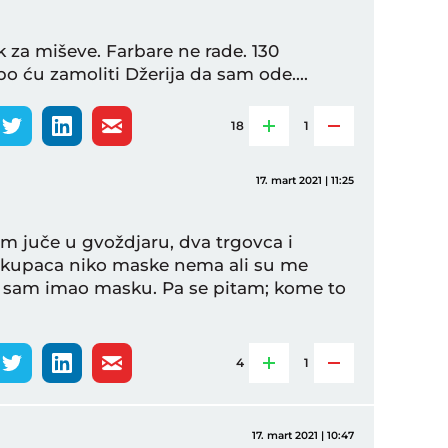
k za miševe. Farbare ne rade. 130
o ću zamoliti Džerija da sam ode....
18
1
17. mart 2021 | 11:25
am juče u gvoždjaru, dva trgovca i
et kupaca niko maske nema ali su me
r sam imao masku. Pa se pitam; kome to
4
1
17. mart 2021 | 10:47