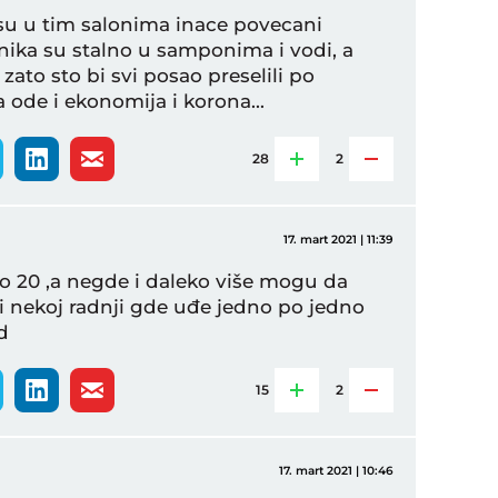
 su u tim salonima inace povecani
dnika su stalno u samponima i vodi, a
zato sto bi svi posao preselili po
a ode i ekonomija i korona...
28
2
17. mart 2021 | 11:39
 po 20 ,a negde i daleko više mogu da
ili nekoj radnji gde uđe jedno po jedno
d
15
2
17. mart 2021 | 10:46