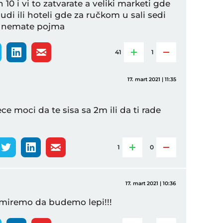
n 10 i vi to zatvarate a veliki marketi gde
udi ili hoteli gde za ručkom u sali sedi
vi nemate pojma
41
1
17. mart 2021 | 11:35
e moci da te sisa sa 2m ili da ti rade
1
0
17. mart 2021 | 10:36
umiremo da budemo lepi!!!