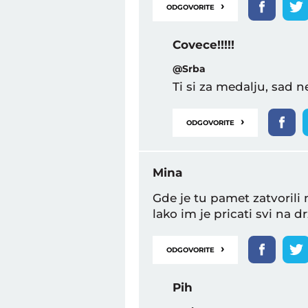
›
ODGOVORITE
Covece!!!!!
@Srba
Ti si za medalju, sad n
›
ODGOVORITE
Mina
Gde je tu pamet zatvorili
lako im je pricati svi na dr
›
ODGOVORITE
Pih