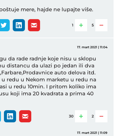
oštuje mere, hajde ne lupajte više.
1
5
17. mart 2021 | 11:04
 da rade radnje koje nisu u sklopu
u distancu da ulazi po jedan ili dva
i,Farbare,Prodavnice auto delova itd.
imo u redu u Nekom marketu u redu na
asi u redu 10min. I pritom koliko ima
busu koji ima 20 kvadrata a prima 40
30
2
17. mart 2021 | 11:09