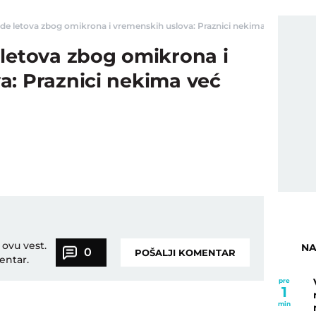
e letova zbog omikrona i vremenskih uslova: Praznici nekima već preseli" -
 letova zbog omikrona i
a: Praznici nekima već
 ovu vest.
NA
0
POŠALJI KOMENTAR
entar.
pre
1
min