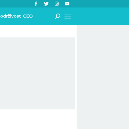
 održivost
CEO