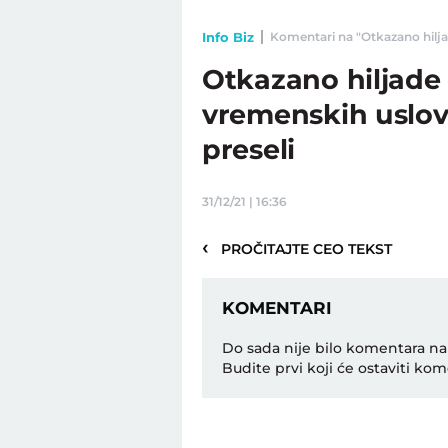
Info Biz
Komentari na "Otkazano hiljad
Otkazano hiljade
vremenskih uslov
preseli
31/12/21 | 16:36
‹
PROČITAJTE CEO TEKST
KOMENTARI
Do sada nije bilo komentara na
Budite prvi koji će ostaviti kom