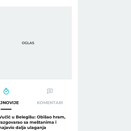
 Telegraf Biznis
JNOVIJE
KOMENTARI
Vučić u Belegišu: Obišao hram,
razgovarao sa meštanima i
najavio dalja ulaganja