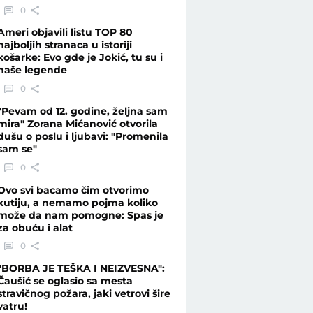
0
Ameri objavili listu TOP 80
najboljih stranaca u istoriji
košarke: Evo gde je Jokić, tu su i
naše legende
0
"Pevam od 12. godine, željna sam
mira" Zorana Mićanović otvorila
dušu o poslu i ljubavi: "Promenila
sam se"
0
Ovo svi bacamo čim otvorimo
kutiju, a nemamo pojma koliko
može da nam pomogne: Spas je
za obuću i alat
0
"BORBA JE TEŠKA I NEIZVESNA":
Čaušić se oglasio sa mesta
stravičnog požara, jaki vetrovi šire
vatru!