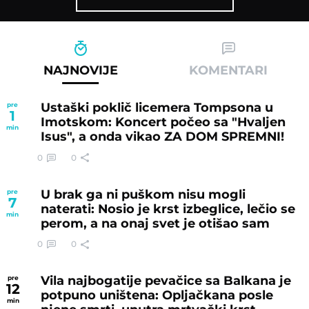
NAJNOVIJE
KOMENTARI
Ustaški poklič licemera Tompsona u
pre
1
Imotskom: Koncert počeo sa "Hvaljen
min
Isus", a onda vikao ZA DOM SPREMNI!
0
0
U brak ga ni puškom nisu mogli
pre
7
naterati: Nosio je krst izbeglice, lečio se
min
perom, a na onaj svet je otišao sam
0
0
Vila najbogatije pevačice sa Balkana je
pre
12
potpuno uništena: Opljačkana posle
min