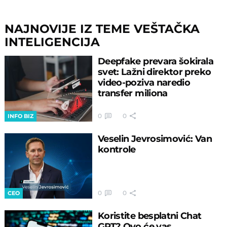
NAJNOVIJE IZ TEME VEŠTAČKA
INTELIGENCIJA
Deepfake prevara šokirala
svet: Lažni direktor preko
video-poziva naredio
transfer miliona
0
0
INFO BIZ
Veselin Jevrosimović: Van
kontrole
0
0
CEO
Koristite besplatni Chat
GPT? Ovo će vas