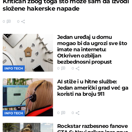
Kritičan zbog toga što može sam da izvodi
složene hakerske napade
0
0
Jedan uređaj u domu
mogao bi da ugrozi sve što
imate na internetu:
Otkriven ozbiljan
bezbednosni propust
0
0
INFO TECH
AI stiže i u hitne službe:
Jedan američki grad već ga
koristi na broju 911
0
0
INFO TECH
Rockstar razbesneo fanove