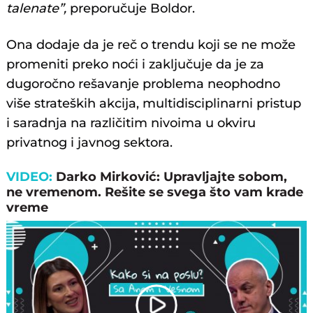
talenate”,
preporučuje Boldor.
Ona dodaje da je reč o trendu koji se ne može
promeniti preko noći i zaključuje da je za
dugoročno rešavanje problema neophodno
više strateških akcija, multidisciplinarni pristup
i saradnja na različitim nivoima u okviru
privatnog i javnog sektora.
VIDEO:
Darko Mirković: Upravljajte sobom,
ne vremenom. Rešite se svega što vam krade
vreme