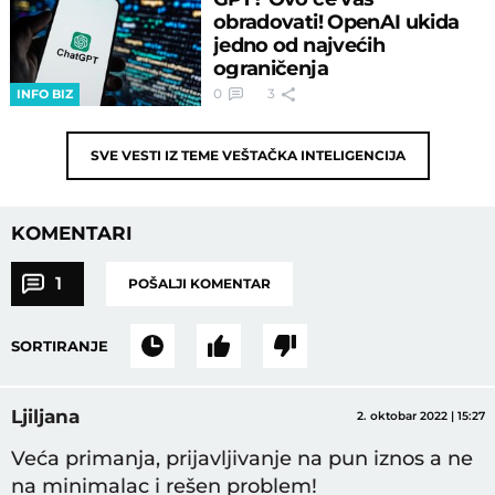
obradovati! OpenAI ukida
jedno od najvećih
ograničenja
0
3
INFO BIZ
SVE VESTI IZ TEME
VEŠTAČKA INTELIGENCIJA
KOMENTARI
1
POŠALJI KOMENTAR
SORTIRANJE
Ljiljana
2. oktobar 2022 | 15:27
Veća primanja, prijavljivanje na pun iznos a ne
na minimalac i rešen problem!