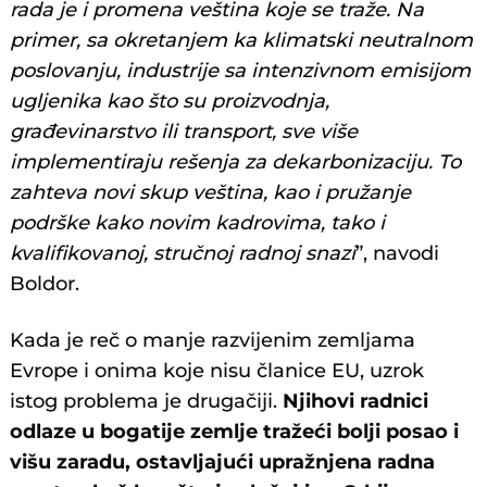
rada je i promena veština koje se traže. Na
primer, sa okretanjem ka klimatski neutralnom
poslovanju, industrije sa intenzivnom emisijom
ugljenika kao što su proizvodnja,
građevinarstvo ili transport, sve više
implementiraju rešenja za dekarbonizaciju. To
zahteva novi skup veština, kao i pružanje
podrške kako novim kadrovima, tako i
kvalifikovanoj, stručnoj radnoj snazi
”, navodi
Boldor.
Kada je reč o manje razvijenim zemljama
Evrope i onima koje nisu članice EU, uzrok
istog problema je drugačiji.
Njihovi radnici
odlaze u bogatije zemlje tražeći bolji posao i
višu zaradu, ostavljajući upražnjena radna