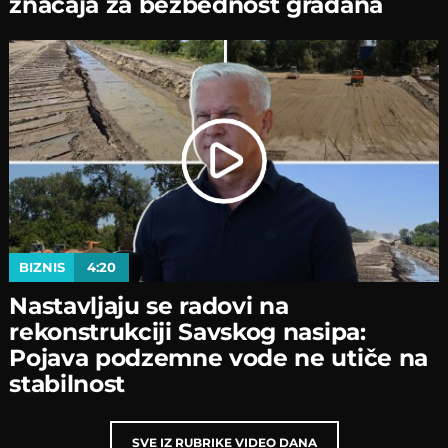
značaјa za bezbednost građana
BIZNIS
4:20
Nastavljaјu se radovi na
rekonstrukciјi Savskog nasipa:
Poјava podzemne vode ne utiče na
stabilnost
SVE IZ RUBRIKE VIDEO DANA