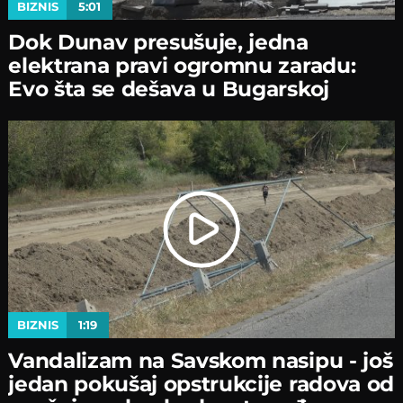
BIZNIS
5:01
Dok Dunav presušuje, jedna
elektrana pravi ogromnu zaradu:
Evo šta se dešava u Bugarskoj
BIZNIS
1:19
Vandalizam na Savskom nasipu - јoš
јedan pokušaј opstrukciјe radova od