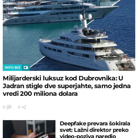
INFO BIZ
Milijarderski luksuz kod Dubrovnika: U
Jadran stigle dve superjahte, samo jedna
vredi 200 miliona dolara
0
0
Deepfake prevara šokirala
svet: Lažni direktor preko
video-poziva naredio