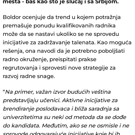
mesta - baš kao što je slučaj i sa Srbijom.
Boldor ocenjuje da trend u kojem potražnja
premašuje ponudu kvalifikovanih radnika
može da se nastavi ukoliko se ne sprovedu
inicijative za zadržavanje talenata. Kao moguća
rešenja, ona navodi da je potrebno poboljšati
radno okruženje, preispitati prakse
regrutovanja i sprovesti nove strategije za
razvoj radne snage.
“
Na primer, važan izvor budućih veština
predstavljaju učenici. Aktivne inicijative za
brendiranje poslodavaca i bliža saradnja sa
univerzitetima su neki od metoda da se dođe
do kandidata. Međutim, ako se ne osmisle i ne
sprovode odgovarajuće inicijative koje bi ih