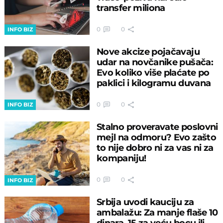
transfer miliona
0
0
INFO BIZ
Nove akcize pojačavaju
udar na novčanike pušača:
Evo koliko više plaćate po
paklici i kilogramu duvana
0
0
INFO BIZ
Stalno proveravate poslovni
mejl na odmoru? Evo zašto
to nije dobro ni za vas ni za
kompaniju!
0
0
INFO BIZ
Srbija uvodi kauciju za
ambalažu: Za manje flaše 10
dinara, 15 za veću bocu ili