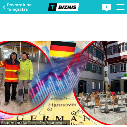
Povratak na
1
Telegraf.rs
Foto-montaža: Telegraf.rs, Shutterstock