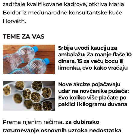
zadržale kvalifikovane kadrove, otkriva Maria
Boldor iz međunarodne konsultantske kuće
Horváth.
TEME ZA VAS
Srbija uvodi kauciju za
ambalažu: Za manje flaše 10
dinara, 15 za veću bocu ili
limenku, evo kako vraćaju
pare
Nove akcize pojačavaju
udar na novčanike pušača:
Evo koliko više plaćate po
paklici i kilogramu duvana
Prema njenim rečima
, za dubinsko
razumevanje osnovnih uzroka nedostatka