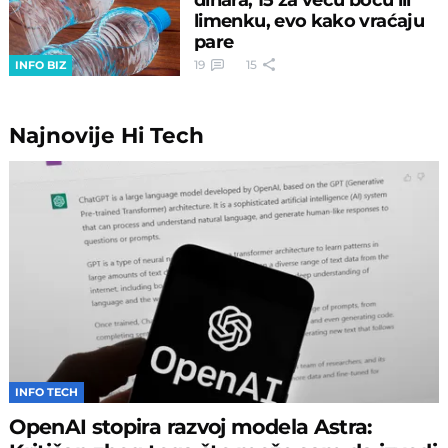
limenku, evo kako vraćaju
pare
19
15
INFO BIZ
Najnovije
Hi Tech
INFO TECH
OpenAI stopira razvoj modela Astra: