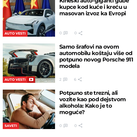
Kineski auto-giganti gube
kupce kod kuće i kreću u
masovan izvoz ka Evropi
0
0
AUTO VESTI
Samo šrafovi na ovom
automobilu koštaju više od
potpuno novog Porsche 911
modela
2
6
AUTO VESTI
Potpuno ste trezni, ali
vozite kao pod dejstvom
alkohola: Kako je to
moguće?
0
0
SAVETI