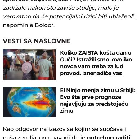
zadržale nakon što završe studije, malo je
verovatno da će potencijalni rizici biti ublaženi
”,
napominje Boldor.
VESTI SA NASLOVNE
Koliko ZAISTA košta dan u
Guči? Istražili smo, ovoliko
novca vam treba za lud
provod, iznenadiće vas
cifra!
El Ninjo menja zimu u Srbiji:
Evo šta prve prognoze
najavljuju za predstojeću
zimu
Kao odgovor na izazov sa kojim se suočava i
naša zemlja, ona navodi da je
potrebno raditi