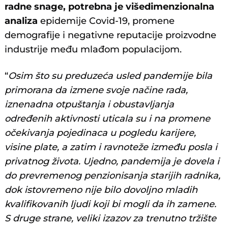
radne snage, potrebna je višedimenzionalna
analiza
epidemije Covid-19, promene
demografije i negativne reputacije proizvodne
industrije među mlađom populacijom.
“
Osim što su preduzeća usled pandemije bila
primorana da izmene svoje načine rada,
iznenadna otpuštanja i obustavljanja
određenih aktivnosti uticala su i na promene
očekivanja pojedinaca u pogledu karijere,
visine plate, a zatim i ravnoteže između posla i
privatnog života. Ujedno, pandemija je dovela i
do prevremenog penzionisanja starijih radnika,
dok istovremeno nije bilo dovoljno mladih
kvalifikovanih ljudi koji bi mogli da ih zamene.
S druge strane, veliki izazov za trenutno tržište