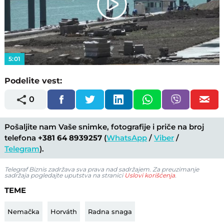
Play
Video
5:01
Podelite vest:
0
Pošaljite nam Vaše snimke, fotografije i priče na broj
telefona
+381 64 8939257
(
WhatsApp
/
Viber
/
Telegram
).
Telegraf Biznis zadržava sva prava nad sadržajem. Za preuzimanje
sadržaja pogledajte uputstva na stranici
Uslovi korišćenja
.
TEME
Nemačka
Horváth
Radna snaga