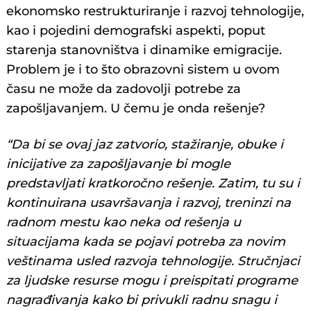
ekonomsko restrukturiranje i razvoj tehnologije,
kao i pojedini demografski aspekti, poput
starenja stanovništva i dinamike emigracije.
Problem je i to što obrazovni sistem u ovom
času ne može da zadovolji potrebe za
zapošljavanjem. U čemu je onda rešenje?
“Da bi se ovaj jaz zatvorio, stažiranje, obuke i
inicijative za zapošljavanje bi mogle
predstavljati kratkoročno rešenje. Zatim, tu su i
kontinuirana usavršavanja i razvoj, treninzi na
radnom mestu kao neka od rešenja u
situacijama kada se pojavi potreba za novim
veštinama usled razvoja tehnologije. Stručnjaci
za ljudske resurse mogu i preispitati programe
nagrađivanja kako bi privukli radnu snagu i