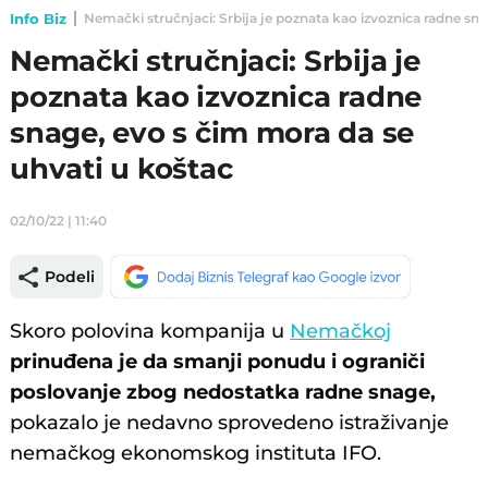
Info Biz
Nemački stručnjaci: Srbija je poznata kao izvoznica radne snag
Nemački stručnjaci: Srbija je
poznata kao izvoznica radne
snage, evo s čim mora da se
uhvati u koštac
02/10/22 | 11:40
Podeli
Skoro polovina kompanija u
Nemačkoj
prinuđena je da smanji ponudu i ograniči
poslovanje zbog nedostatka radne snage,
pokazalo je nedavno sprovedeno istraživanje
nemačkog ekonomskog instituta IFO.