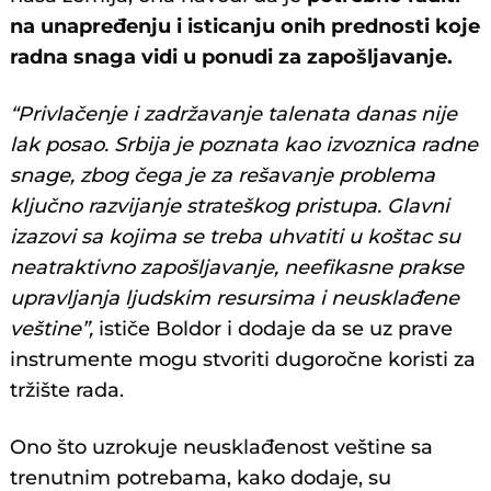
na unapređenju i isticanju onih prednosti koje
radna snaga vidi u ponudi za zapošljavanje.
“Privlačenje i zadržavanje talenata danas nije
lak posao. Srbija je poznata kao izvoznica radne
snage, zbog čega je za rešavanje problema
ključno razvijanje strateškog pristupa. Glavni
izazovi sa kojima se treba uhvatiti u koštac su
neatraktivno zapošljavanje, neefikasne prakse
upravljanja ljudskim resursima i neusklađene
veštine”,
ističe Boldor i dodaje da se uz prave
instrumente mogu stvoriti dugoročne koristi za
tržište rada.
Ono što uzrokuje neusklađenost veštine sa
trenutnim potrebama, kako dodaje, su