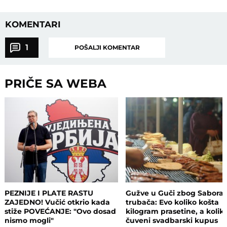
KOMENTARI
1
POŠALJI KOMENTAR
PRIČE SA WEBA
PEZNIJE I PLATE RASTU
Gužve u Guči zbog Sabora
ZAJEDNO! Vučić otkrio kada
trubača: Evo koliko košta
stiže POVEĆANJE: "Ovo dosad
kilogram prasetine, a kolik
nismo mogli"
čuveni svadbarski kupus