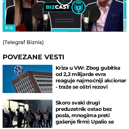
Play
Video
31:12
(Telegraf Biznis)
POVEZANE VESTI
Kriza u VW: Zbog gubitka
od 2,2 milijarde evra
reaguje najmoćniji akcionar
- traže se oštri rezovi
Skoro svaki drugi
preduzetnik ostao bez
posla, mnogima preti
gašenje firmi: Upalio se
alarm u Nemačkoj!