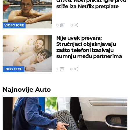
GTA 6: Novi prikaz igre prvo
stiže iza Netflix pretplate
0
0
VIDEO IGRE
Nije uvek prevara:
Stručnjaci objašnjavaju
zašto telefoni izazivaju
sumnju među partnerima
2
0
INFO TECH
Najnovije
Auto