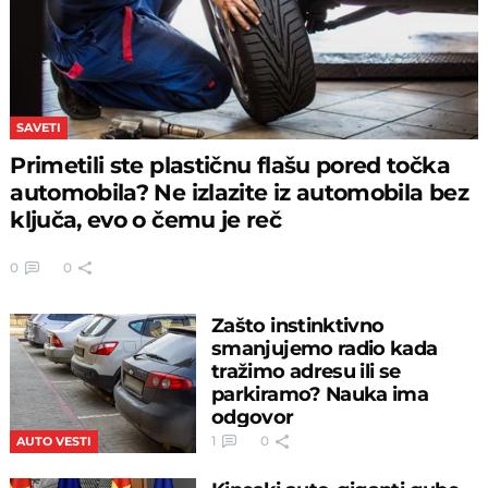
SAVETI
Primetili ste plastičnu flašu pored točka
automobila? Ne izlazite iz automobila bez
ključa, evo o čemu je reč
0
0
Zašto instinktivno
smanjujemo radio kada
tražimo adresu ili se
parkiramo? Nauka ima
odgovor
1
0
AUTO VESTI