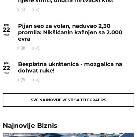
njene smrti, unutra mrtvački krst
0
0
Pijan seo za volan, naduvao 2,30
pre
22
promila: Nikšićanin kažnjen sa 2.000
min
evra
0
0
Besplatna ukrštenica - mozgalica na
pre
22
dohvat ruke!
min
0
0
SVE NAJNOVIJE VESTI SA TELEGRAF.RS
Najnovije
Biznis