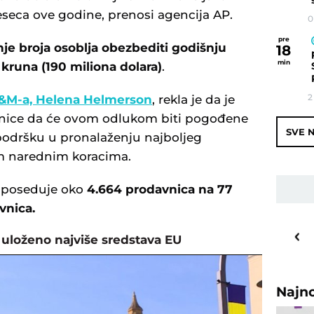
eseca ove godine, prenosi agencija AP.
0
pre
je broja osoblja obezbediti godišnju
18
min
 kruna (190 miliona dolara)
.
2
H&M-a, Helena Helmerson
, rekla je da je
enice da će ovom odlukom biti pogođene
SVE N
 podršku u pronalaženju najboljeg
m narednim koracima.
, poseduje oko
4.664 prodavnica na 77
vnica.
30
o
C
e uloženo najviše sredstava EU
Priština
Najn