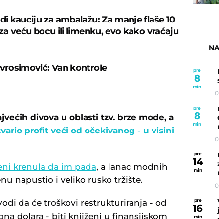
odi kauciju za ambalažu: Za manje flaše 10
 za veću bocu ili limenku, evo kako vraćaju
NA
evrosimović: Van kontrole
pre
8
min
0
pre
8
većih divova u oblasti tzv. brze mode, a
min
ario profit veći od očekivanog - u visini
0
pre
14
seni krenula da im pada
, a lanac modnih
min
 napustio i veliko rusko tržište.
0
pre
i da će troškovi restrukturiranja - od
16
ona dolara - biti knjiženi u finansijskom
min