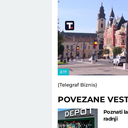
2:17
(Telegraf Biznis)
POVEZANE VEST
Poznati l
radnji