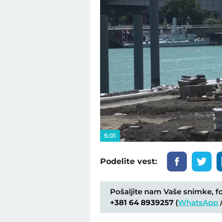
5:01
Podelite vest:
Pošaljite nam Vaše snimke, fot
+381 64 8939257
(
WhatsApp