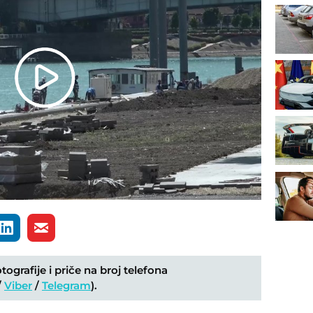
Play
Video
ografije i priče na broj telefona
/
Viber
/
Telegram
).