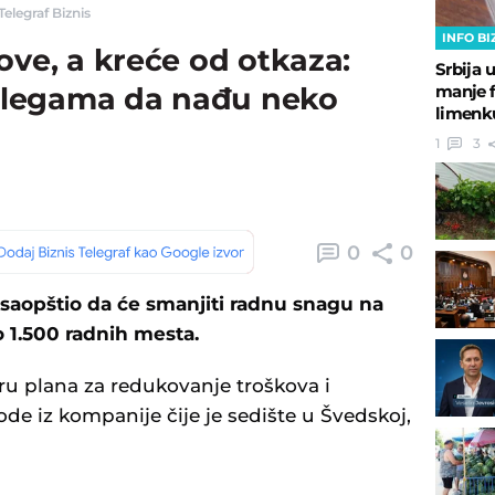
elegraf Biznis
INFO BI
ove, a kreće od otkaza:
Srbija 
manje fl
legama da nađu neko
limenku
1
3
0
0
saopštio da će smanjiti radnu snagu na
o 1.500 radnih mesta.
ru plana za redukovanje troškova i
ode iz kompanije čije je sedište u Švedskoj,