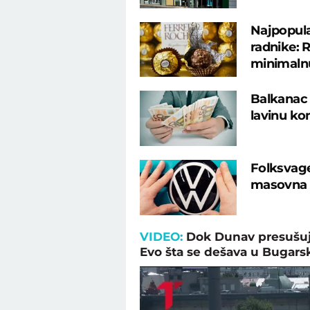
Najpopular
radnike: 
minimaln
Balkanac 
lavinu ko
Folksvage
masovna o
VIDEO:
Dok Dunav presušuje
Evo šta se dešava u Bugars