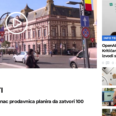
Play
INFO T
Video
OpenAI 
Kritiča
izvodi 
0
0
I
anac prodavnica planira da zatvori 100