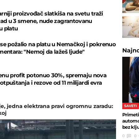
niji proizvođač slatkiša na svetu traži
Rad u 3 smene, nude zagrantovanu
u platu
se požalio na platu u Nemačkoj i pokrenuo
Najn
mentara: "Nemoj da lažeš ljude"
nu profit potonuo 30%, spremaju nova
tpuštanja i rezove od 11 milijardi evra
, jedna elektrana pravi ogromnu zaradu:
SAVETI
koj
Primeti
automob
bez klj
0
0