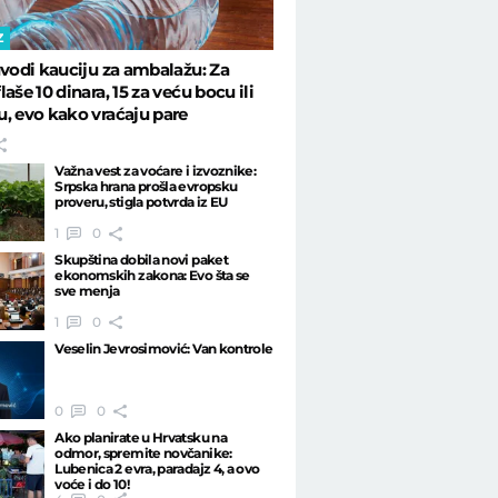
Z
uvodi kauciju za ambalažu: Za
aše 10 dinara, 15 za veću bocu ili
, evo kako vraćaju pare
Važna vest za voćare i izvoznike:
Srpska hrana prošla evropsku
proveru, stigla potvrda iz EU
1
0
Skupština dobila novi paket
ekonomskih zakona: Evo šta se
sve menja
1
0
Veselin Jevrosimović: Van kontrole
0
0
Ako planirate u Hrvatsku na
odmor, spremite novčanike:
Lubenica 2 evra, paradajz 4, a ovo
voće i do 10!