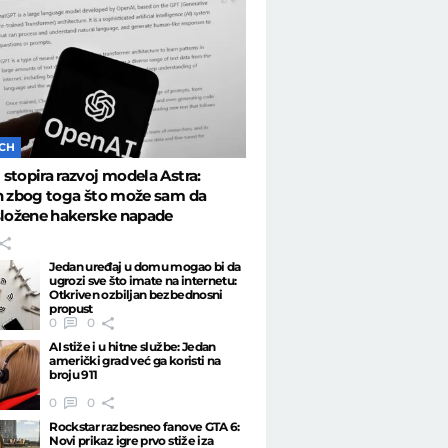
ECH
stopira razvoj modela Astra:
n zbog toga što može sam da
složene hakerske napade
Jedan uređaj u domu mogao bi da
ugrozi sve što imate na internetu:
Otkriven ozbiljan bezbednosni
propust
0
0
AI stiže i u hitne službe: Jedan
američki grad već ga koristi na
broju 911
0
0
Rockstar razbesneo fanove GTA 6:
Novi prikaz igre prvo stiže iza