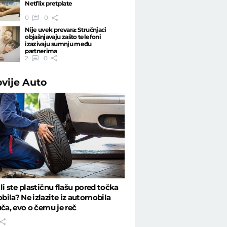
Netflix pretplate
0
0
Nije uvek prevara: Stručnjaci
objašnjavaju zašto telefoni
izazivaju sumnju među
partnerima
2
0
ovije
Auto
li ste plastičnu flašu pored točka
ila? Ne izlazite iz automobila
uča, evo o čemu je reč