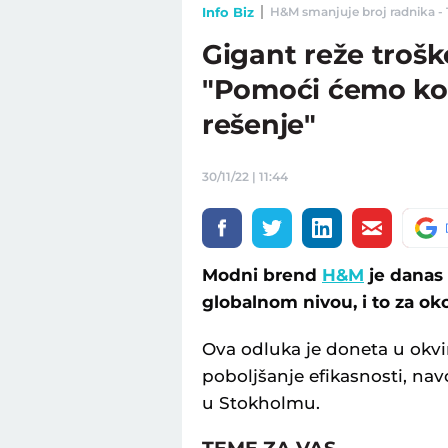
Info Biz
H&M smanjuje broj radnika - T
Gigant reže trošk
"Pomoći ćemo ko
rešenje"
30/11/22 | 11:44
Modni brend
H&M
je danas 
globalnom nivou, i to za ok
Ova odluka je doneta u okvi
poboljšanje efikasnosti, nav
u Stokholmu.