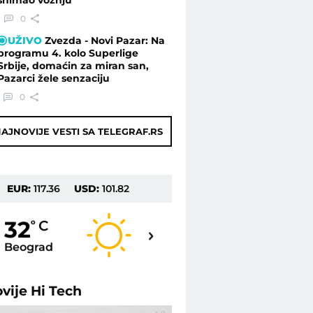
0
UŽIVO
Zvezda - Novi Pazar: Na
programu 4. kolo Superlige
Srbije, domaćin za miran san,
Pazarci žele senzaciju
0
AJNOVIJE VESTI SA TELEGRAF.RS
EUR:
117.36
USD:
101.82
32
32
o
C
o
C
Beograd
Novi Sad
ovije
Hi Tech