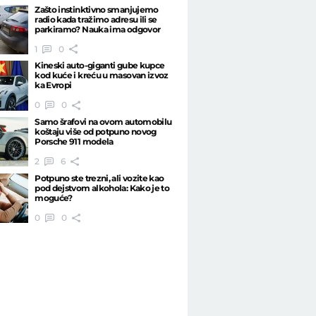
Zašto instinktivno smanjujemo
radio kada tražimo adresu ili se
parkiramo? Nauka ima odgovor
1
0
Kineski auto-giganti gube kupce
kod kuće i kreću u masovan izvoz
ka Evropi
0
0
Samo šrafovi na ovom automobilu
koštaju više od potpuno novog
Porsche 911 modela
2
6
Potpuno ste trezni, ali vozite kao
pod dejstvom alkohola: Kako je to
moguće?
0
0