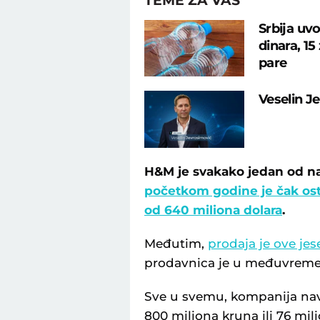
TEME ZA VAS
Srbija uv
dinara, 15
pare
Veselin J
H&M je svakako jedan od naj
početkom godine je čak ostv
od 640 miliona dolara
.
Međutim,
prodaja je ove je
prodavnica je u međuvremenu
Sve u svemu, kompanija navod
800 miliona kruna ili 76 mili