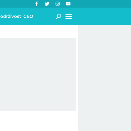
 održivost
CEO