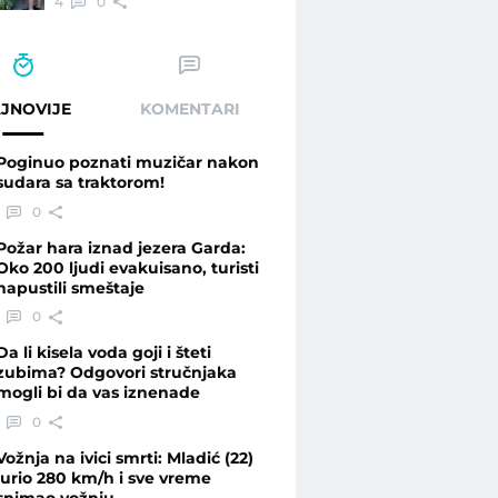
4
0
JNOVIJE
KOMENTARI
Poginuo poznati muzičar nakon
sudara sa traktorom!
0
Požar hara iznad jezera Garda:
Oko 200 ljudi evakuisano, turisti
napustili smeštaje
0
Da li kisela voda goji i šteti
zubima? Odgovori stručnjaka
mogli bi da vas iznenade
0
Vožnja na ivici smrti: Mladić (22)
jurio 280 km/h i sve vreme
snimao vožnju