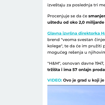
izveštaju za poslednja tri m
Procenjuje se da će
smanjen
uštedu od oko 2,0 milijarde
Glavna izvršna direktorka 
brend "veoma svestan činj
kolege", te da će im pružiti
mogućeg rešenja u njihovi
"H&M", osnovan davne 1947
tržišta i ima 57 onlajn proda
VIDEO:
Ovo je grad u koji j