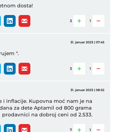
etnom dosta!
3
1
31. januar 2023 | 07:45
rujem ".
3
1
31. januar 2023 | 08:52
je i inflacije. Kupovna moć nam je na
 dana za dete Aptamil od 800 grama
u prodavnici na dobroj ceni od 2.533.
7
1