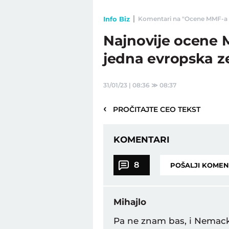
Info Biz
Komentari na "Ocene MMF-a o s
Najnovije ocene M
jedna evropska ze
31/01/23 | 08:36
≫
08:37
‹
PROČITAJTE CEO TEKST
KOMENTARI
8
POŠALJI KOME
Mihajlo
Pa ne znam bas, i Nemacko