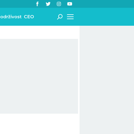
 održivost
CEO