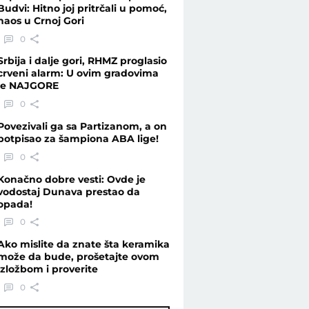
Budvi: Hitno joj pritrčali u pomoć,
haos u Crnoj Gori
0
Srbija i dalje gori, RHMZ proglasio
crveni alarm: U ovim gradovima
je NAJGORE
0
Povezivali ga sa Partizanom, a on
potpisao za šampiona ABA lige!
0
Konačno dobre vesti: Ovde je
vodostaj Dunava prestao da
opada!
0
Ako mislite da znate šta keramika
može da bude, prošetajte ovom
izložbom i proverite
0