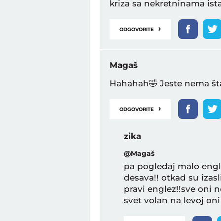
kriza sa nekretninama ista
›
ODGOVORITE
Magaš
Hahahah🤣 Jeste nema šta d
›
ODGOVORITE
zika
@Magaš
pa pogledaj malo engle
desava!! otkad su izasl
pravi englez!!sve oni 
svet volan na levoj oni