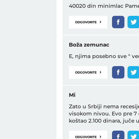
40020 din minimlac Pam
›
ODGOVORITE
Boža zemunac
E, njima posebno sve " ve
›
ODGOVORITE
Mi
Zato u Srbiji nema recesi
visokom nivou. Evo pre 7
koštao 2.100 dinara, juče 
›
ODGOVORITE