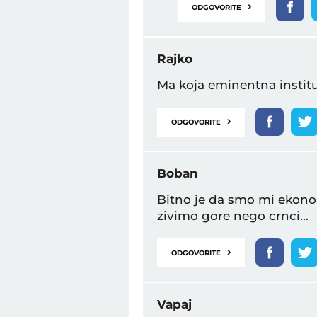
›
ODGOVORITE
Rajko
Ma koja eminentna institu
›
ODGOVORITE
Boban
Bitno je da smo mi ekono
zivimo gore nego crnci...
›
ODGOVORITE
Vapaj