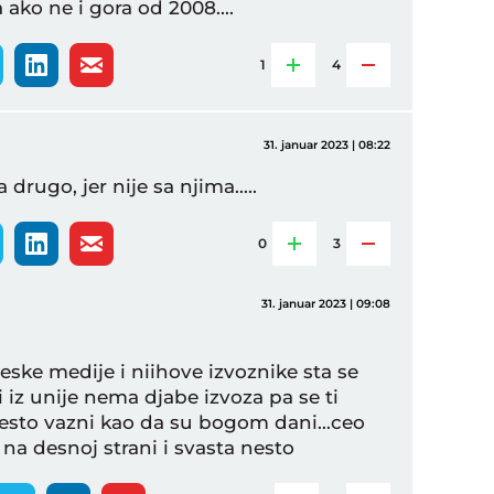
 ako ne i gora od 2008....
1
4
31. januar 2023 | 08:22
rugo, jer nije sa njima.....
0
3
31. januar 2023 | 09:08
ske medije i niihove izvoznike sta se
i iz unije nema djabe izvoza pa se ti
nesto vazni kao da su bogom dani...ceo
 na desnoj strani i svasta nesto