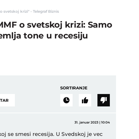
vetskoj krizi" - Telegraf Biznis
MF o svetskoj krizi: Samo
mlja tone u recesiju
SORTIRANJE
NTAR
31. januar 2023 | 10:04
j se smesi recesija. U Svedskoj je vec