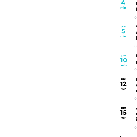
4
min
0
pre
5
min
0
pre
10
min
0
pre
12
min
0
pre
15
min
0