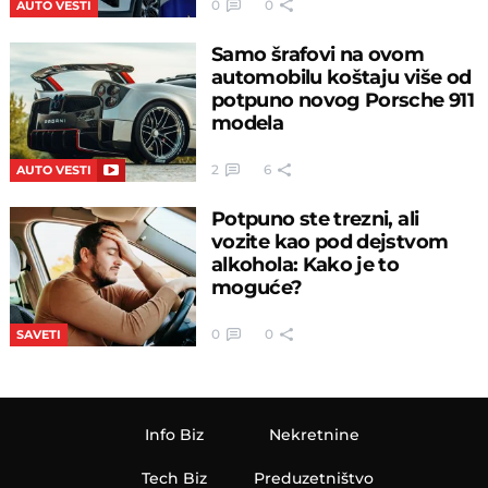
0
0
AUTO VESTI
Samo šrafovi na ovom
automobilu koštaju više od
potpuno novog Porsche 911
modela
2
6
AUTO VESTI
Potpuno ste trezni, ali
vozite kao pod dejstvom
alkohola: Kako je to
moguće?
0
0
SAVETI
Info Biz
Nekretnine
Tech Biz
Preduzetništvo