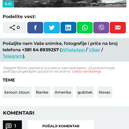
5:01
Podelite vest:
0
Pošaljite nam Vaše snimke, fotografije i priče na broj
telefona
+381 64 8939257
(
WhatsApp
/
Viber
/
Telegram
).
Telegraf Biznis zadržava sva prava nad sadržajem. Za preuzimanje
sadržaja pogledajte uputstva na stranici
Uslovi korišćenja
.
TEME
šeroun stoun
Banke
Amerika
gubitak
Novac
KOMENTARI
1
POŠALJI KOMENTAR