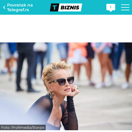
Povratak na
1
Telegraf.rs
Foto: Profimedia/Starpix