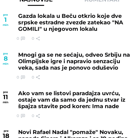
Gazda lokala u Beču otkrio koje dve
pre
1
srpske estradne zvezde zatekao "NA
min
GOMILI" u njegovom lokalu
0
0
Mnogi ga se ne sećaju, odveo Srbiju na
pre
8
Olimpijske igre i napravio senzaciju
min
veka, sada nas je ponovo oduševio
0
0
Ako vam se listovi paradajza uvrću,
pre
11
ostaje vam da samo da jednu stvar iz
min
špajza stavite pod koren: Ima nade
0
0
Novi Rafael Nadal "pomaže" Novaku,
pre
18