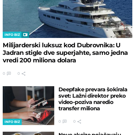
INFO BIZ
Milijarderski luksuz kod Dubrovnika: U
Jadran stigle dve superjahte, samo jedna
vredi 200 miliona dolara
0
0
Deepfake prevara šokirala
svet: Lažni direktor preko
video-poziva naredio
transfer miliona
0
0
INFO BIZ
Nove akcize pojačavaju