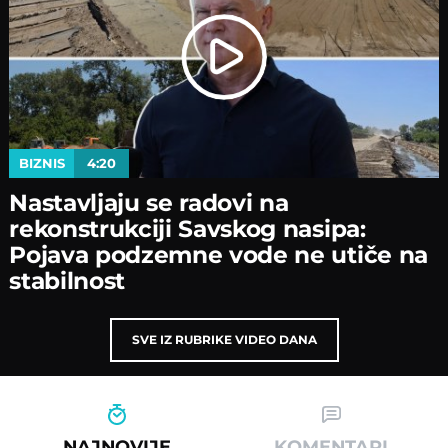
BIZNIS
4:20
Nastavljaјu se radovi na
rekonstrukciјi Savskog nasipa:
Poјava podzemne vode ne utiče na
stabilnost
SVE IZ RUBRIKE VIDEO DANA
NAJNOVIJE
KOMENTARI