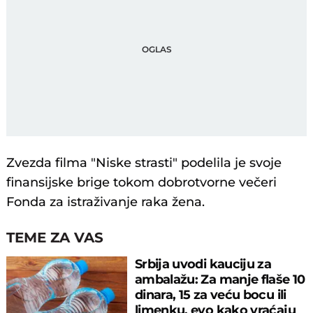
Zvezda filma "Niske strasti" podelila je svoje
finansijske brige tokom dobrotvorne večeri
Fonda za istraživanje raka žena.
TEME ZA VAS
Srbija uvodi kauciju za
ambalažu: Za manje flaše 10
dinara, 15 za veću bocu ili
limenku, evo kako vraćaju