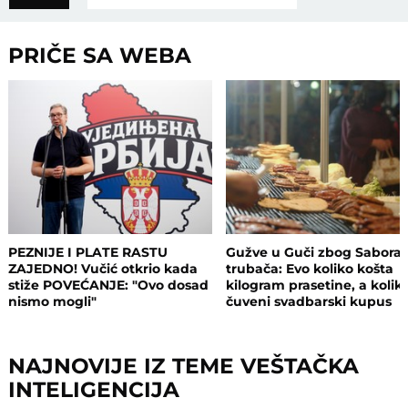
PRIČE SA WEBA
PEZNIJE I PLATE RASTU
Gužve u Guči zbog Sabora
ZAJEDNO! Vučić otkrio kada
trubača: Evo koliko košta
stiže POVEĆANJE: "Ovo dosad
kilogram prasetine, a kolik
nismo mogli"
čuveni svadbarski kupus
NAJNOVIJE IZ TEME VEŠTAČKA
INTELIGENCIJA