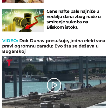
Cene nafte pale najniže u
nedelju dana zbog nade u
smirenje sukoba na
Bliskom istoku
VIDEO:
Dok Dunav presušuje, jedna elektrana
pravi ogromnu zaradu: Evo šta se dešava u
Bugarskoj
Play
Video