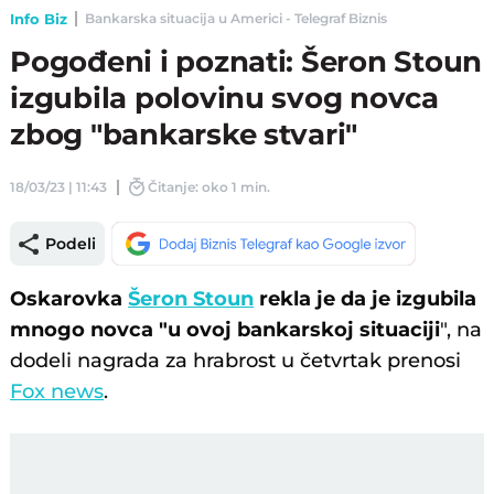
Info Biz
Bankarska situacija u Americi - Telegraf Biznis
Pogođeni i poznati: Šeron Stoun
izgubila polovinu svog novca
zbog "bankarske stvari"
18/03/23 | 11:43
Čitanje: oko 1 min.
Podeli
Oskarovka
Šeron Stoun
rekla je da je izgubila
mnogo novca "u ovoj bankarskoj situaciji
", na
dodeli nagrada za hrabrost u četvrtak prenosi
Fox news
.