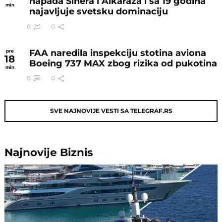
napada Sinera i Alkaraza i sa 19 godina
min
najavljuje svetsku dominaciju
0
0
FAA naredila inspekciju stotina aviona
pre
18
Boeing 737 MAX zbog rizika od pukotina
min
0
0
SVE NAJNOVIJE VESTI SA TELEGRAF.RS
Najnovije
Biznis