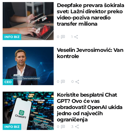
Deepfake prevara šokirala
svet: Lažni direktor preko
video-poziva naredio
transfer miliona
0
1
INFO BIZ
Veselin Jevrosimović: Van
kontrole
0
0
CEO
Koristite besplatni Chat
GPT? Ovo će vas
obradovati! OpenAI ukida
jedno od najvećih
ograničenja
0
3
INFO BIZ