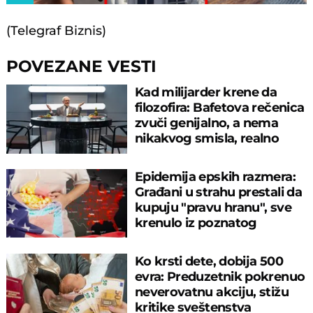
(Telegraf Biznis)
POVEZANE VESTI
Kad milijarder krene da
filozofira: Bafetova rečenica
zvuči genijalno, a nema
nikakvog smisla, realno
Epidemija epskih razmera:
Građani u strahu prestali da
kupuju "pravu hranu", sve
krenulo iz poznatog
restorana
Ko krsti dete, dobija 500
evra: Preduzetnik pokrenuo
neverovatnu akciju, stižu
kritike sveštenstva