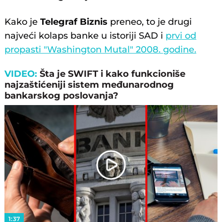
Kako je
Telegraf Biznis
preneo, to je drugi
najveći kolaps banke u istoriji SAD i
prvi od
propasti "Washington Mutal" 2008. godine.
VIDEO:
Šta je SWIFT i kako funkcioniše
najzaštićeniji sistem međunarodnog
bankarskog poslovanja?
Play
Video
1:37