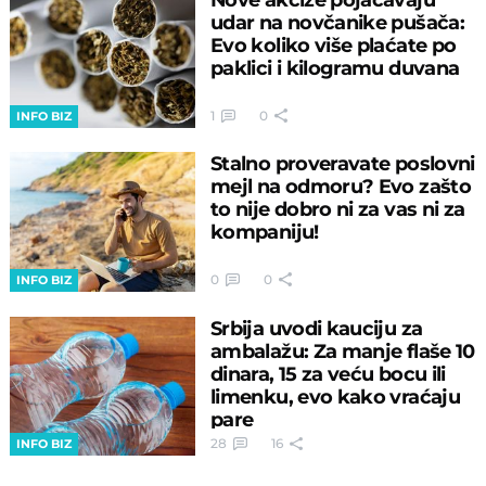
udar na novčanike pušača:
Evo koliko više plaćate po
paklici i kilogramu duvana
1
0
INFO BIZ
Stalno proveravate poslovni
mejl na odmoru? Evo zašto
to nije dobro ni za vas ni za
kompaniju!
0
0
INFO BIZ
Srbija uvodi kauciju za
ambalažu: Za manje flaše 10
dinara, 15 za veću bocu ili
limenku, evo kako vraćaju
pare
28
16
INFO BIZ