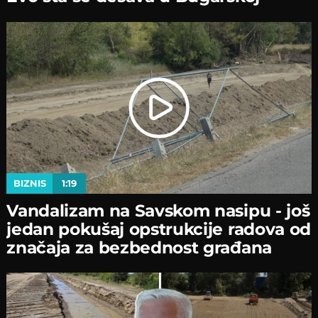
BIZNIS
1:19
Vandalizam na Savskom nasipu - јoš
јedan pokušaј opstrukciјe radova od
značaјa za bezbednost građana