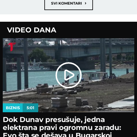
›
SVI KOMENTARI
VIDEO DANA
BIZNIS
5:01
Dok Dunav presušuje, jedna
elektrana pravi ogromnu zaradu:
Evo šta se dešava u Bugarskoj