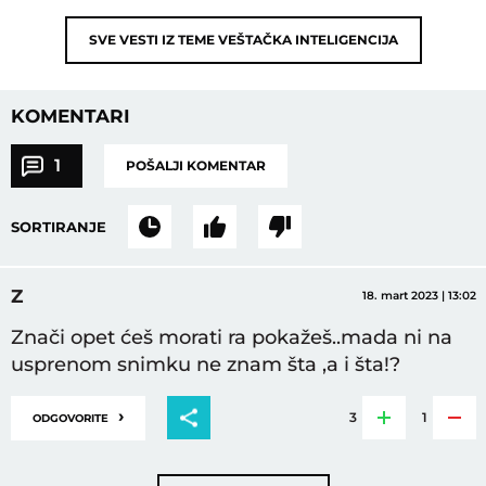
SVE VESTI IZ TEME
VEŠTAČKA INTELIGENCIJA
KOMENTARI
1
POŠALJI KOMENTAR
SORTIRANJE
Z
18. mart 2023 | 13:02
Znači opet ćeš morati ra pokažeš..mada ni na
usprenom snimku ne znam šta ,a i šta!?
›
3
1
ODGOVORITE