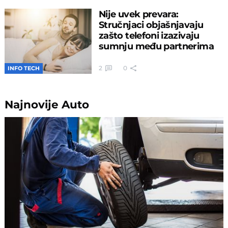
Nije uvek prevara:
Stručnjaci objašnjavaju
zašto telefoni izazivaju
sumnju među partnerima
2
0
INFO TECH
Najnovije
Auto