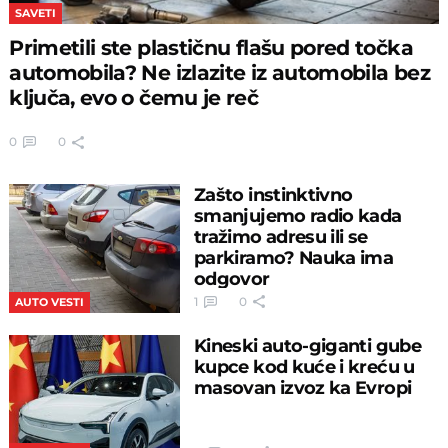
SAVETI
Primetili ste plastičnu flašu pored točka
automobila? Ne izlazite iz automobila bez
ključa, evo o čemu je reč
0
0
Zašto instinktivno
smanjujemo radio kada
tražimo adresu ili se
parkiramo? Nauka ima
odgovor
1
0
AUTO VESTI
Kineski auto-giganti gube
kupce kod kuće i kreću u
masovan izvoz ka Evropi