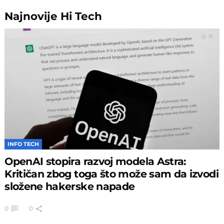
Najnovije
Hi Tech
INFO TECH
OpenAI stopira razvoj modela Astra:
Kritičan zbog toga što može sam da izvodi
složene hakerske napade
0
0