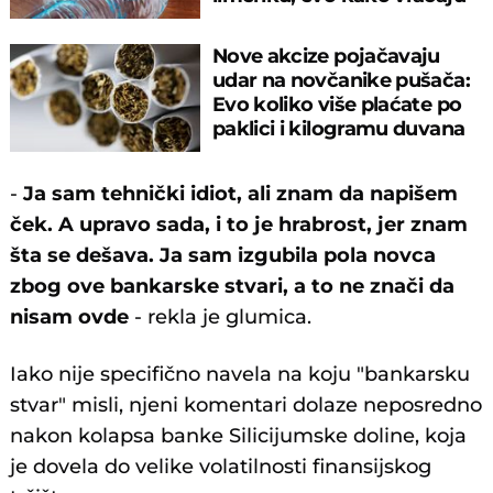
pare
Nove akcize pojačavaju
udar na novčanike pušača:
Evo koliko više plaćate po
paklici i kilogramu duvana
-
Ja sam tehnički idiot, ali znam da napišem
ček. A upravo sada, i to je hrabrost, jer znam
šta se dešava. Ja sam izgubila pola novca
zbog ove bankarske stvari, a to ne znači da
nisam ovde
- rekla je glumica.
Iako nije specifično navela na koju "bankarsku
stvar" misli, njeni komentari dolaze neposredno
nakon kolapsa banke Silicijumske doline, koja
je dovela do velike volatilnosti finansijskog