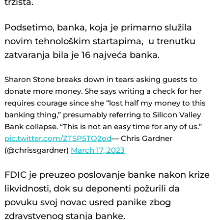
tržišta.
Podsetimo, banka, koja je primarno služila
novim tehnološkim startapima, u trenutku
zatvaranja bila je 16 najveća banka.
Sharon Stone breaks down in tears asking guests to
donate more money. She says writing a check for her
requires courage since she “lost half my money to this
banking thing,” presumably referring to Silicon Valley
Bank collapse. “This is not an easy time for any of us.”
pic.twitter.com/ZTSP5TQ2od
— Chris Gardner
(@chrissgardner)
March 17, 2023
FDIC je preuzeo poslovanje banke nakon krize
likvidnosti, dok su deponenti požurili da
povuku svoj novac usred panike zbog
zdravstvenog stanja banke.