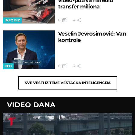
video-poziva naredio
transfer miliona
0
4
INFO BIZ
Veselin Jevrosimović: Van
kontrole
0
3
CEO
SVE VESTI IZ TEME
VEŠTAČKA INTELIGENCIJA
VIDEO DANA