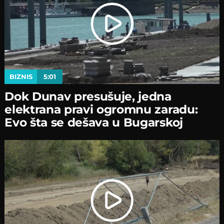
BIZNIS
5:01
Dok Dunav presušuje, jedna
elektrana pravi ogromnu zaradu:
Evo šta se dešava u Bugarskoj