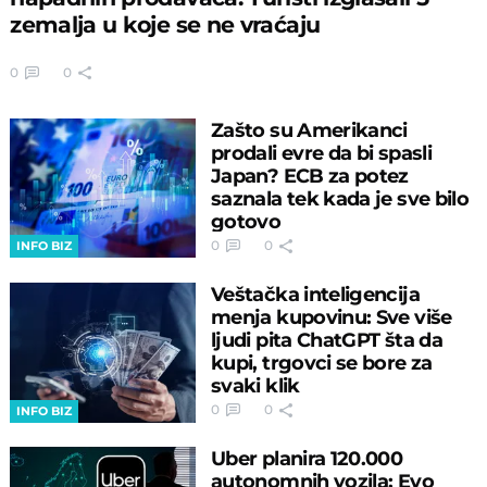
zemalja u koje se ne vraćaju
0
0
Zašto su Amerikanci
prodali evre da bi spasli
Japan? ECB za potez
saznala tek kada je sve bilo
gotovo
0
0
INFO BIZ
Veštačka inteligencija
menja kupovinu: Sve više
ljudi pita ChatGPT šta da
kupi, trgovci se bore za
svaki klik
0
0
INFO BIZ
Uber planira 120.000
autonomnih vozila: Evo