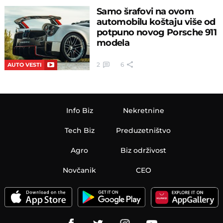
Samo šrafovi na ovom
automobilu koštaju više od
potpuno novog Porsche 911
modela
2
6
AUTO VESTI
Info Biz
Nekretnine
Tech Biz
Preduzetništvo
Agro
Biz održivost
Novčanik
CEO