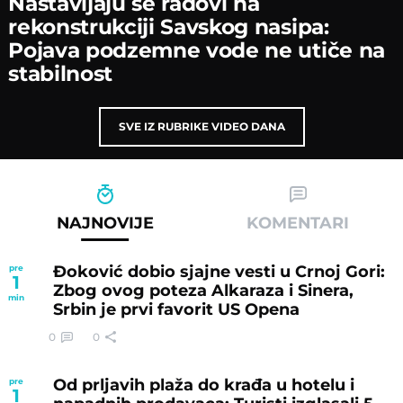
Nastavljaјu se radovi na
rekonstrukciјi Savskog nasipa:
Poјava podzemne vode ne utiče na
stabilnost
SVE IZ RUBRIKE VIDEO DANA
NAJNOVIJE
KOMENTARI
Đoković dobio sjajne vesti u Crnoj Gori:
pre
1
Zbog ovog poteza Alkaraza i Sinera,
min
Srbin je prvi favorit US Opena
0
0
Od prljavih plaža do krađa u hotelu i
pre
1