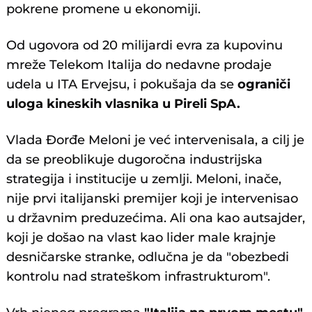
pokrene promene u ekonomiji.
Od ugovora od 20 milijardi evra za kupovinu
mreže Telekom Italija do nedavne prodaje
udela u ITA Ervejsu, i pokušaja da se
ograniči
uloga kineskih vlasnika
u Pireli SpA.
Vlada Đorđe Meloni je već intervenisala, a cilj je
da se preoblikuje dugoročna industrijska
strategija i institucije u zemlji. Meloni, inače,
nije prvi italijanski premijer koji je intervenisao
u državnim preduzećima. Ali ona kao autsajder,
koji je došao na vlast kao lider male krajnje
desničarske stranke, odlučna je da "obezbedi
kontrolu nad strateškom infrastrukturom".