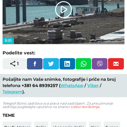
Play
Video
5:01
Podelite vest:
1
Pošaljite nam Vaše snimke, fotografije i priče na broj
telefona
+381 64 8939257
(
WhatsApp
/
Viber
/
Telegram
).
Telegraf Biznis zadržava sva prava nad sadržajem. Za preuzimanje
sadržaja pogledajte uputstva na stranici
Uslovi korišćenja
.
TEME