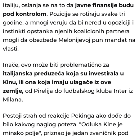
Italiju, oslanja se na to da
javne finansije budu
pod kontrolom
. Pozicije se rotiraju svake tri
godine, a mnogi veruju da bi nered u opoziciji i
instinkti opstanka njenih koalicionih partnera
mogli da obezbede Melonijevoj pun mandat na
vlasti.
Inače, ovo može biti problematično za
italijanska preduzeća koja su investirala u
Kinu, ili ona koja imaju ulagače iz ove
zemlje,
od Pirelija do fudbalskog kluba Inter iz
Milana.
Postoji strah od reakcije Pekinga ako dođe do
bilo kakvog naglog poteza. "Odluka Kine je
minsko polje", priznao je jedan zvaničnik pod