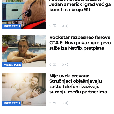
Jedan američki grad već ga
koristi na broju 911
0
0
INFO TECH
Rockstar razbesneo fanove
GTA 6: Novi prikaz igre prvo
stiže iza Netflix pretplate
0
0
VIDEO IGRE
Nije uvek prevara:
Stručnjaci objašnjavaju
zašto telefoni izazivaju
sumnju među partnerima
2
0
INFO TECH