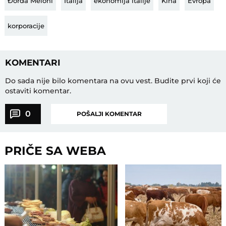
Đorđa Meloni
Italija
ekonomija italije
Kina
Evropa
korporacije
KOMENTARI
Do sada nije bilo komentara na ovu vest.
Budite prvi koji će
ostaviti komentar.
0
POŠALJI KOMENTAR
PRIČE SA WEBA