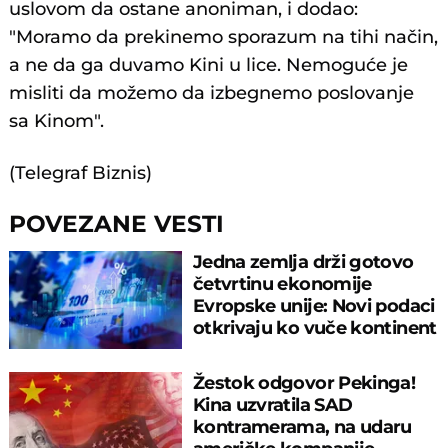
uslovom da ostane anoniman, i dodao:
"Moramo da prekinemo sporazum na tihi način,
a ne da ga duvamo Kini u lice. Nemoguće je
misliti da možemo da izbegnemo poslovanje
sa Kinom".
(Telegraf Biznis)
POVEZANE VESTI
Jedna zemlja drži gotovo
četvrtinu ekonomije
Evropske unije: Novi podaci
otkrivaju ko vuče kontinent
napred!
Žestok odgovor Pekinga!
Kina uzvratila SAD
kontramerama, na udaru