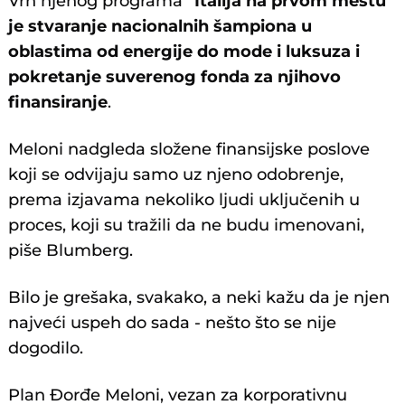
Vrh njenog programa
"Italija na prvom mestu"
je stvaranje nacionalnih šampiona u
oblastima od energije do mode i luksuza i
pokretanje suverenog fonda za njihovo
finansiranje
.
Meloni nadgleda složene finansijske poslove
koji se odvijaju samo uz njeno odobrenje,
prema izjavama nekoliko ljudi uključenih u
proces, koji su tražili da ne budu imenovani,
piše Blumberg.
Bilo je grešaka, svakako, a neki kažu da je njen
najveći uspeh do sada - nešto što se nije
dogodilo.
Plan Đorđe Meloni, vezan za korporativnu