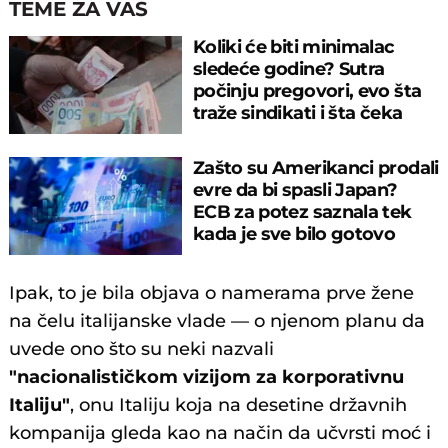
TEME ZA VAS
Koliki će biti minimalac
sledeće godine? Sutra
počinju pregovori, evo šta
traže sindikati i šta čeka
radnike
Zašto su Amerikanci prodali
evre da bi spasli Japan?
ECB za potez saznala tek
kada je sve bilo gotovo
Ipak, to je bila objava o namerama prve žene
na čelu italijanske vlade — o njenom planu da
uvede ono što su neki nazvali
"nacionalističkom vizijom za korporativnu
Italiju"
, onu Italiju koja na desetine državnih
kompanija gleda kao na način da učvrsti moć i