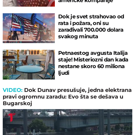
američke kompanije
Dok je svet strahovao od
rata i požara, oni su
zarađivali 700.000 dolara
svakog minuta
Petnaestog avgusta Italija
staje! Misteriozni dan kada
nestane skoro 60 miliona
ljudi
VIDEO:
Dok Dunav presušuje, jedna elektrana
pravi ogromnu zaradu: Evo šta se dešava u
Bugarskoj