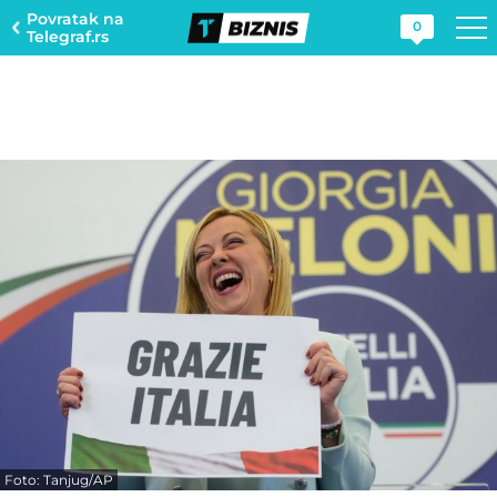
Povratak na
0
Telegraf.rs
Foto: Tanjug/AP