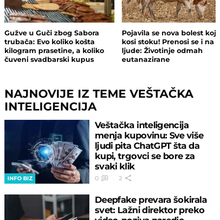
Gužve u Guči zbog Sabora
Pojavila se nova bolest koj
trubača: Evo koliko košta
kosi stoku! Prenosi se i na
kilogram prasetine, a koliko
ljude: Životinje odmah
čuveni svadbarski kupus
eutanazirane
NAJNOVIJE IZ TEME VEŠTAČKA
INTELIGENCIJA
Veštačka inteligencija
menja kupovinu: Sve više
ljudi pita ChatGPT šta da
kupi, trgovci se bore za
svaki klik
0
2
INFO BIZ
Deepfake prevara šokirala
svet: Lažni direktor preko