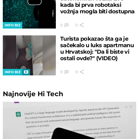
kada bi prva robotaksi
vožnja mogla biti dostupna
0
0
INFO BIZ
Turista pokazao šta ga je
sačekalo u luks apartmanu
u Hrvatskoj: "Da li biste vi
ostali ovde?" (VIDEO)
0
0
INFO BIZ
Najnovije
Hi Tech