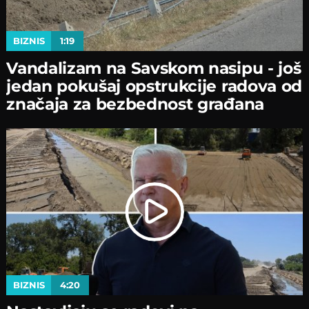
BIZNIS
1:19
Vandalizam na Savskom nasipu - јoš
јedan pokušaј opstrukciјe radova od
značaјa za bezbednost građana
BIZNIS
4:20