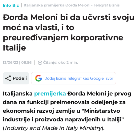
Info Biz
Italijanska premijerka Đorđa Meloni - Telegraf Biznis
Đorđa Meloni bi da učvrsti svoju
moć na vlasti, i to
preuređivanjem korporativne
Italije
13/06/23 | 08:56
Čitanje: oko 2 min.
Podeli
Italijanska
premijerka
Đorđa Meloni je prvog
dana na funkciji preimenovala odeljenje za
ekonomski razvoj zemlje u "Ministarstvo
industrije i proizvoda napravljenih u Italiji"
(
Industry and Made in Italy Ministry
).