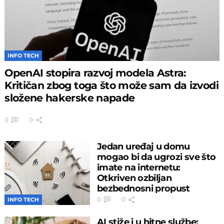
INFO TECH
OpenAI stopira razvoj modela Astra:
Kritičan zbog toga što može sam da izvodi
složene hakerske napade
0
0
Jedan uređaj u domu
mogao bi da ugrozi sve što
imate na internetu:
Otkriven ozbiljan
bezbednosni propust
0
0
INFO TECH
AI stiže i u hitne službe: