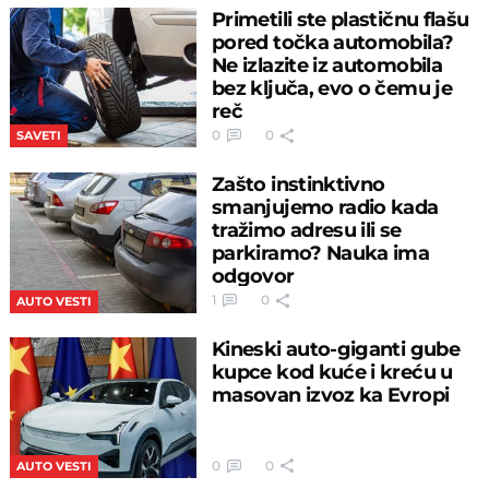
Primetili ste plastičnu flašu
pored točka automobila?
Ne izlazite iz automobila
bez ključa, evo o čemu je
reč
0
0
SAVETI
Zašto instinktivno
smanjujemo radio kada
tražimo adresu ili se
parkiramo? Nauka ima
odgovor
1
0
AUTO VESTI
Kineski auto-giganti gube
kupce kod kuće i kreću u
masovan izvoz ka Evropi
0
0
AUTO VESTI