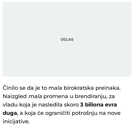
Činilo se da je to mala birokratska preinaka.
Naizgled
mala
promena u brendiranju, za
vladu koja je nasledila skoro
3 biliona evra
duga
, a koja će ograničiti potrošnju na nove
inicijative.