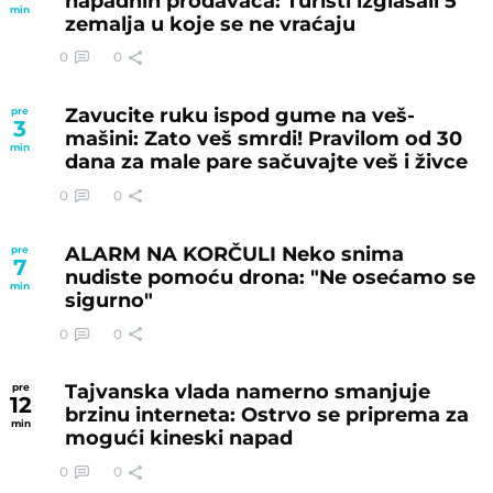
napadnih prodavaca: Turisti izglasali 5
min
zemalja u koje se ne vraćaju
0
0
Zavucite ruku ispod gume na veš-
pre
3
mašini: Zato veš smrdi! Pravilom od 30
min
dana za male pare sačuvajte veš i živce
0
0
ALARM NA KORČULI Neko snima
pre
7
nudiste pomoću drona: "Ne osećamo se
min
sigurno"
0
0
Tajvanska vlada namerno smanjuje
pre
12
brzinu interneta: Ostrvo se priprema za
min
mogući kineski napad
0
0