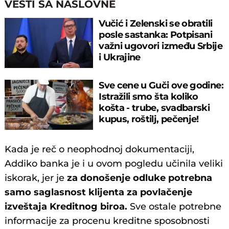
VESTI SA NASLOVNE
Vučić i Zelenski se obratili
posle sastanka: Potpisani
važni ugovori između Srbije
i Ukrajine
Sve cene u Guči ove godine:
Istražili smo šta koliko
košta - trube, svadbarski
kupus, roštilj, pečenje!
Kada je reč o neophodnoj dokumentaciji,
Addiko banka je i u ovom pogledu učinila veliki
iskorak, jer je
za donošenje odluke potrebna
samo saglasnost klijenta za povlačenje
izveštaja Kreditnog biroa.
Sve ostale potrebne
informacije za procenu kreditne sposobnosti