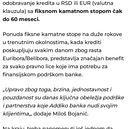
odobravanje kredita u RSD ili EUR (valutna
klauzula) sa
fiksnom kamatnom stopom čak
do 60 meseci.
Ponuda fiksne kamatne stope na duže rokove
u trenutnim okolnostima, kada krediti
poskupljuju svakim danom zbog rasta
Euribora/Belibora, predstavlja značajan benefit
za svako pravno lice koje ima potrebu za
finansijskom podrškom banke.
„Upravo zbog toga, brzina, jednostavnost i
pouzdanost su danas ključna obeležja podrške
i partnerstva koje Addiko banka nudi svojim
klijentima„,
dodaje Miloš Bojanić.
Na kraju, treba napomenuti još jednom da