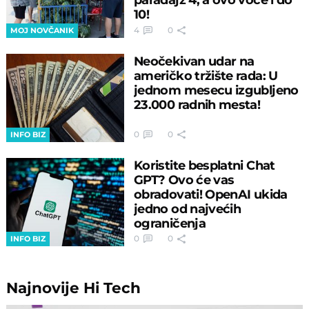
10!
4
0
MOJ NOVČANIK
Neočekivan udar na
američko tržište rada: U
jednom mesecu izgubljeno
23.000 radnih mesta!
0
0
INFO BIZ
Koristite besplatni Chat
GPT? Ovo će vas
obradovati! OpenAI ukida
jedno od najvećih
ograničenja
0
0
INFO BIZ
Najnovije
Hi Tech