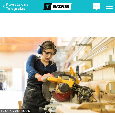
Povratak na
0
Telegraf.rs
Foto: Shutterstock