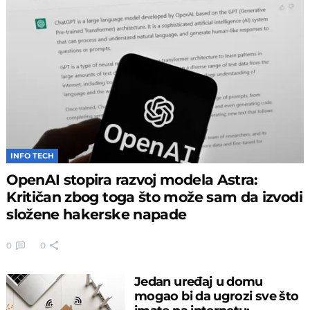
INFO TECH
OpenAI stopira razvoj modela Astra:
Kritičan zbog toga što može sam da izvodi
složene hakerske napade
0
0
Jedan uređaj u domu
mogao bi da ugrozi sve što