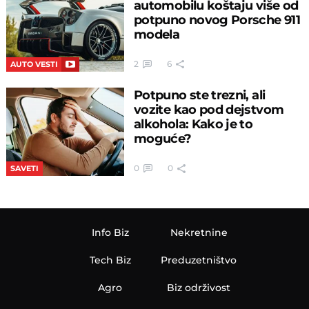
automobilu koštaju više od
potpuno novog Porsche 911
modela
2
6
AUTO VESTI
Potpuno ste trezni, ali
vozite kao pod dejstvom
alkohola: Kako je to
moguće?
0
0
SAVETI
Info Biz
Nekretnine
Tech Biz
Preduzetništvo
Agro
Biz održivost