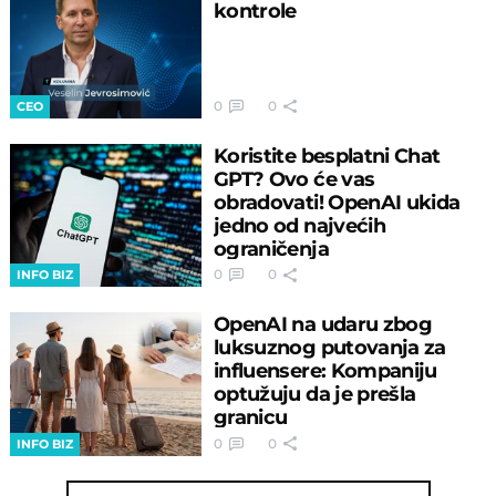
kontrole
0
0
CEO
Koristite besplatni Chat
GPT? Ovo će vas
obradovati! OpenAI ukida
jedno od najvećih
ograničenja
0
0
INFO BIZ
OpenAI na udaru zbog
luksuznog putovanja za
influensere: Kompaniju
optužuju da je prešla
granicu
0
0
INFO BIZ