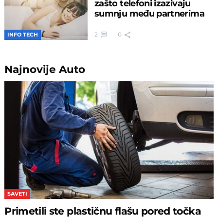
zašto telefoni izazivaju
sumnju među partnerima
2
0
INFO TECH
Najnovije
Auto
SAVETI
Primetili ste plastičnu flašu pored točka