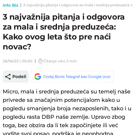
Info Biz
3 najvažnija pitanja i odgovora za mala i srednja preduzeća: Ka
3 najvažnija pitanja i odgovora
za mala i srednja preduzeća:
Kako ovog leta što pre naći
novac?
28/06/23 | 09:00
Čitanje: oko 3 min.
Podeli
Micro, mala i srednja preduzeća su temelj naše
privrede sa značajnim potencijalom kako u
pogledu smanjenja broja nezaposlenih, tako i u
pogledu rasta DBP naše zemlje. Upravo zbog
toga, bez obzira da li tek započinjete ili već
vodite svoj posao, podrška je neophodna.