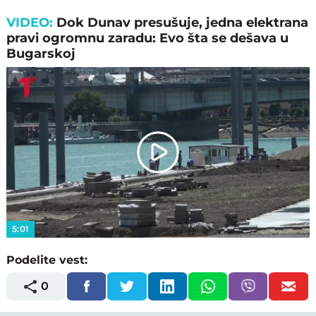
VIDEO:
Dok Dunav presušuje, jedna elektrana
pravi ogromnu zaradu: Evo šta se dešava u
Bugarskoj
Play
Video
5:01
Podelite vest:
0