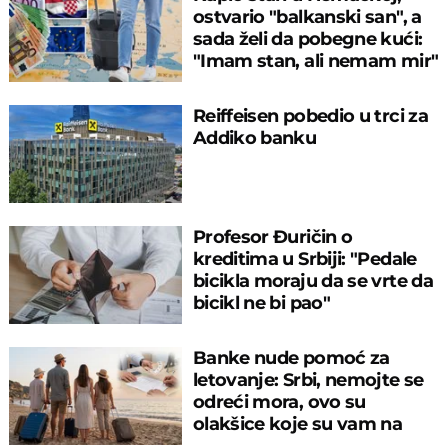
ostvario "balkanski san", a
sada želi da pobegne kući:
"Imam stan, ali nemam mir"
Reiffeisen pobedio u trci za
Addiko banku
Profesor Đuričin o
kreditima u Srbiji: "Pedale
bicikla moraju da se vrte da
bicikl ne bi pao"
Banke nude pomoć za
letovanje: Srbi, nemojte se
odreći mora, ovo su
olakšice koje su vam na
raspolaganju