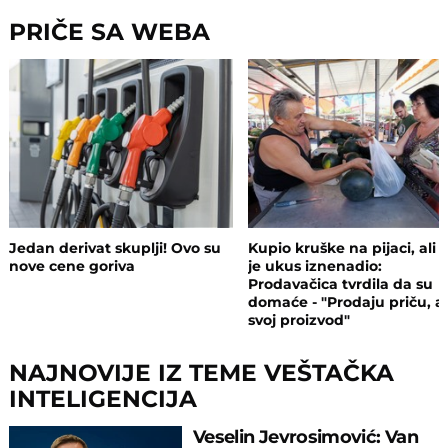
PRIČE SA WEBA
Jedan derivat skuplji! Ovo su
Kupio kruške na pijaci, ali 
nove cene goriva
je ukus iznenadio:
Prodavačica tvrdila da su
domaće - "Prodaju priču, a
svoj proizvod"
NAJNOVIJE IZ TEME VEŠTAČKA
INTELIGENCIJA
Veselin Jevrosimović: Van