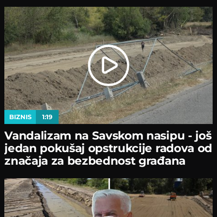
BIZNIS
1:19
Vandalizam na Savskom nasipu - јoš
јedan pokušaј opstrukciјe radova od
značaјa za bezbednost građana