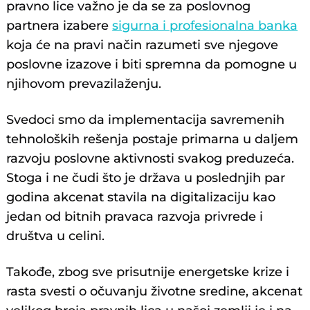
pravno lice važno je da se za poslovnog
partnera izabere
sigurna i profesionalna banka
koja će na pravi način razumeti sve njegove
poslovne izazove i biti spremna da pomogne u
njihovom prevazilaženju.
Svedoci smo da implementacija savremenih
tehnoloških rešenja postaje primarna u daljem
razvoju poslovne aktivnosti svakog preduzeća.
Stoga i ne čudi što je država u poslednjih par
godina akcenat stavila na digitalizaciju kao
jedan od bitnih pravaca razvoja privrede i
društva u celini.
Takođe, zbog sve prisutnije energetske krize i
rasta svesti o očuvanju životne sredine, akcenat