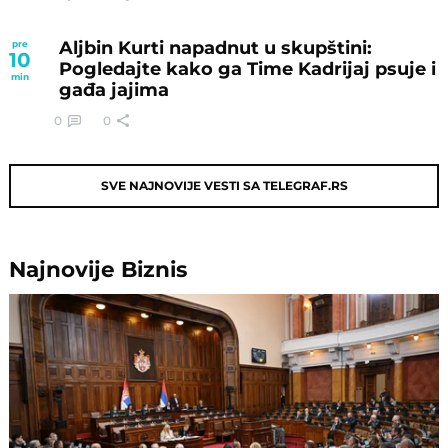
Aljbin Kurti napadnut u skupštini:
pre
10
Pogledajte kako ga Time Kadrijaj psuje i
min
gađa jajima
0
0
SVE NAJNOVIJE VESTI SA TELEGRAF.RS
Najnovije
Biznis