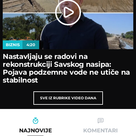
BIZNIS
4:20
Nastavljaјu se radovi na
rekonstrukciјi Savskog nasipa:
Poјava podzemne vode ne utiče na
stabilnost
SVE IZ RUBRIKE VIDEO DANA
NAJNOVIJE
KOMENTARI