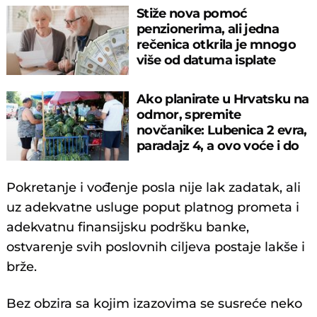
Stiže nova pomoć
penzionerima, ali jedna
rečenica otkrila je mnogo
više od datuma isplate
Ako planirate u Hrvatsku na
odmor, spremite
novčanike: Lubenica 2 evra,
paradajz 4, a ovo voće i do
10!
Pokretanje i vođenje posla nije lak zadatak, ali
uz adekvatne usluge poput platnog prometa i
adekvatnu finansijsku podršku banke,
ostvarenje svih poslovnih ciljeva postaje lakše i
brže.
Bez obzira sa kojim izazovima se susreće neko