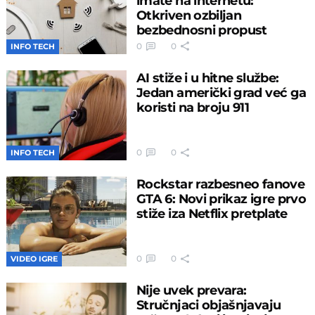
imate na internetu:
Otkriven ozbiljan
bezbednosni propust
0
0
INFO TECH
AI stiže i u hitne službe:
Jedan američki grad već ga
koristi na broju 911
0
0
INFO TECH
Rockstar razbesneo fanove
GTA 6: Novi prikaz igre prvo
stiže iza Netflix pretplate
0
0
VIDEO IGRE
Nije uvek prevara:
Stručnjaci objašnjavaju