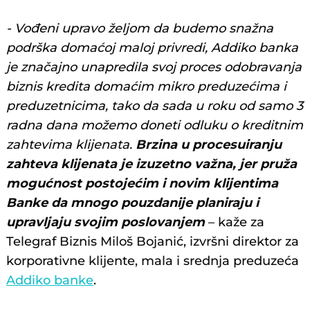
- Vođeni upravo željom da budemo snažna
podrška domaćoj maloj privredi, Addiko banka
je značajno unapredila svoj proces odobravanja
biznis kredita domaćim mikro preduzećima i
preduzetnicima, tako da sada u roku od samo 3
radna dana možemo doneti odluku o kreditnim
zahtevima klijenata.
Brzina u procesuiranju
zahteva klijenata je
izuzetno važna, jer pruža
mogućnost postojećim i novim klijentima
Banke da mnogo pouzdanije planiraju i
upravljaju svojim poslovanjem
– kaže za
Telegraf Biznis Miloš Bojanić, izvršni direktor za
korporativne klijente, mala i srednja preduzeća
Addiko banke
.