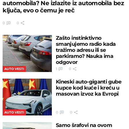
automobila? Ne izlazite iz automobila bez
ključa, evo o čemu je reč
0
0
Zašto instinktivno
smanjujemo radio kada
tražimo adresu ili se
parkiramo? Nauka ima
odgovor
1
0
AUTO VESTI
Kineski auto-giganti gube
kupce kod kuće i kreću u
masovan izvoz ka Evropi
0
0
AUTO VESTI
Samo šrafovi na ovom