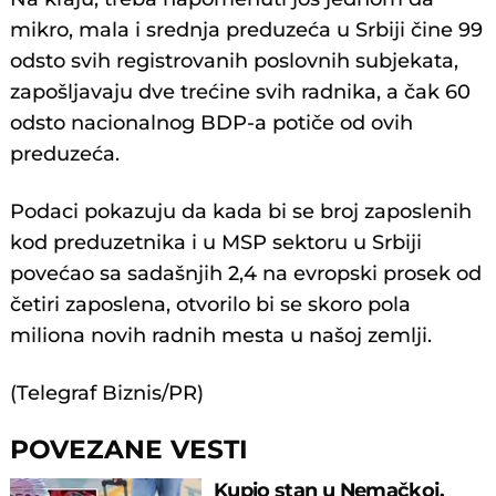
mikro, mala i srednja preduzeća u Srbiji čine 99
odsto svih registrovanih poslovnih subjekata,
zapošljavaju dve trećine svih radnika, a čak 60
odsto nacionalnog BDP-a potiče od ovih
preduzeća.
Podaci pokazuju da kada bi se broj zaposlenih
kod preduzetnika i u MSP sektoru u Srbiji
povećao sa sadašnjih 2,4 na evropski prosek od
četiri zaposlena, otvorilo bi se skoro pola
miliona novih radnih mesta u našoj zemlji.
(Telegraf Biznis/PR)
POVEZANE VESTI
Kupio stan u Nemačkoj,