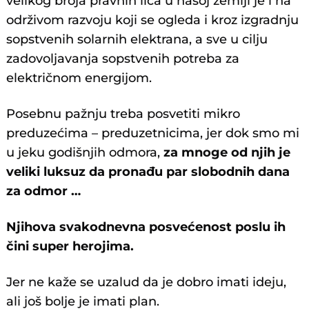
velikog broja pravnih lica u našoj zemlji je i na
održivom razvoju koji se ogleda i kroz izgradnju
sopstvenih solarnih elektrana, a sve u cilju
zadovoljavanja sopstvenih potreba za
električnom energijom.
Posebnu pažnju treba posvetiti mikro
preduzećima – preduzetnicima, jer dok smo mi
u jeku godišnjih odmora,
za mnoge od njih je
veliki luksuz da pronađu par slobodnih dana
za odmor …
Njihova svakodnevna posvećenost poslu ih
čini super herojima.
Jer ne kaže se uzalud da je dobro imati ideju,
ali još bolje je imati plan.