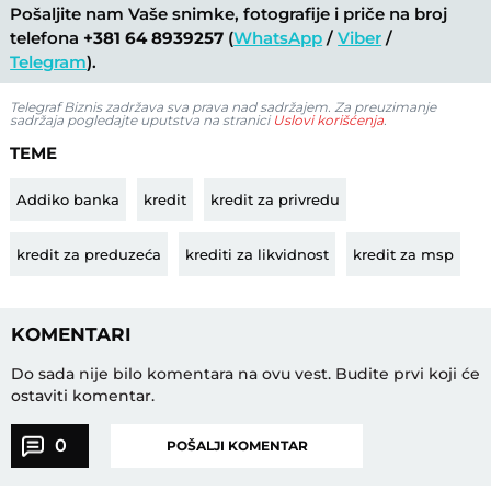
Pošaljite nam Vaše snimke, fotografije i priče na broj
telefona
+381 64 8939257
(
WhatsApp
/
Viber
/
Telegram
).
Telegraf Biznis zadržava sva prava nad sadržajem. Za preuzimanje
sadržaja pogledajte uputstva na stranici
Uslovi korišćenja
.
TEME
Addiko banka
kredit
kredit za privredu
kredit za preduzeća
krediti za likvidnost
kredit za msp
KOMENTARI
Do sada nije bilo komentara na ovu vest.
Budite prvi koji će
ostaviti komentar.
0
POŠALJI KOMENTAR