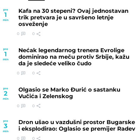
Kafa na 30 stepeni? Ovaj jednostavan
pre
1
trik pretvara je u savršeno letnje
min
osveženje
0
0
Nećak legendarnog trenera Evrolige
pre
1
dominirao na meču protiv Srbije, kažu
min
da je sledeće veliko čudo
0
0
Olgasio se Marko Đurić o sastanku
pre
2
Vučića i Zelenskog
min
0
0
Dron ušao u vazdušni prostor Bugarske
pre
3
i eksplodirao: Oglasio se premijer Radev
min
0
0