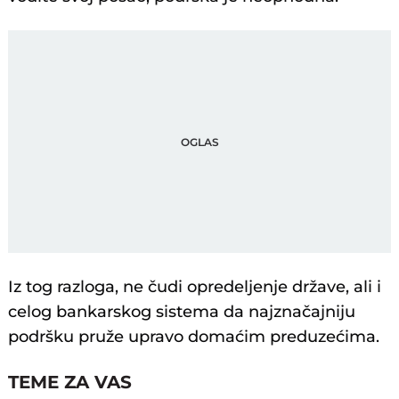
Iz tog razloga, ne čudi opredeljenje države, ali i
celog bankarskog sistema da najznačajniju
podršku pruže upravo domaćim preduzećima.
TEME ZA VAS