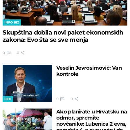
INFO BIZ
Skupština dobila novi paket ekonomskih
zakona: Evo šta se sve menja
0
0
Veselin Jevrosimović: Van
kontrole
0
0
CEO
Ako planirate u Hrvatsku na
odmor, spremite
novčanike: Lubenica 2 evra,
paradajz 4, a ovo voće i do