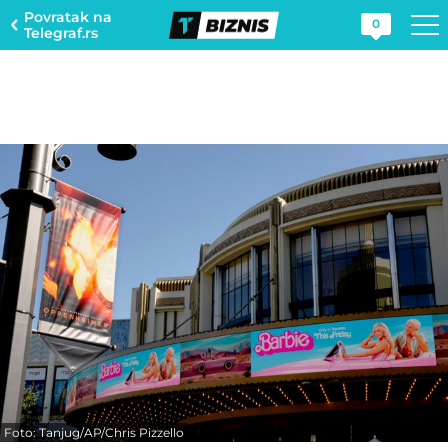
Povratak na
0
Telegraf.rs
Foto: Tanjug/AP/Chris Pizzello