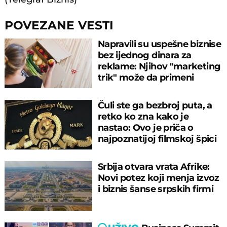
POVEZANE VESTI
Napravili su uspešne biznise
bez ijednog dinara za
reklame: Njihov "marketing
trik" može da primeni
svako!
Čuli ste ga bezbroj puta, a
retko ko zna kako je
nastao: Ovo je priča o
najpoznatijoj filmskoj špici
na svetu!
Srbija otvara vrata Afrike:
Novi potez koji menja izvoz
i biznis šanse srpskih firmi