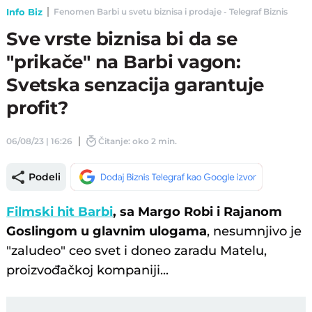
Info Biz
Fenomen Barbi u svetu biznisa i prodaje - Telegraf Biznis
Sve vrste biznisa bi da se
"prikače" na Barbi vagon:
Svetska senzacija garantuje
profit?
06/08/23 | 16:26
Čitanje: oko 2 min.
Podeli
Filmski hit Barbi
, sa Margo Robi i Rajanom
Goslingom u glavnim ulogama
, nesumnjivo je
"zaludeo" ceo svet i doneo zaradu Matelu,
proizvođačkoj kompaniji...