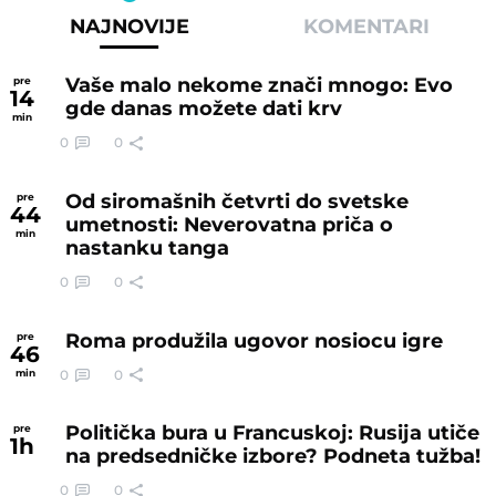
NAJNOVIJE
KOMENTARI
Vaše malo nekome znači mnogo: Evo
pre
14
gde danas možete dati krv
min
0
0
Od siromašnih četvrti do svetske
pre
44
umetnosti: Neverovatna priča o
min
nastanku tanga
0
0
Roma produžila ugovor nosiocu igre
pre
46
0
0
min
Politička bura u Francuskoj: Rusija utiče
pre
1
h
na predsedničke izbore? Podneta tužba!
0
0