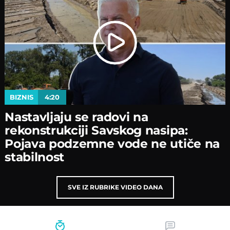
BIZNIS
4:20
Nastavljaјu se radovi na
rekonstrukciјi Savskog nasipa:
Poјava podzemne vode ne utiče na
stabilnost
SVE IZ RUBRIKE VIDEO DANA