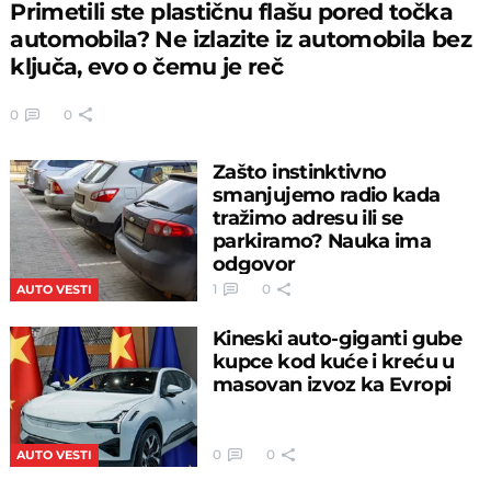
Primetili ste plastičnu flašu pored točka
automobila? Ne izlazite iz automobila bez
ključa, evo o čemu je reč
0
0
Zašto instinktivno
smanjujemo radio kada
tražimo adresu ili se
parkiramo? Nauka ima
odgovor
1
0
AUTO VESTI
Kineski auto-giganti gube
kupce kod kuće i kreću u
masovan izvoz ka Evropi
0
0
AUTO VESTI