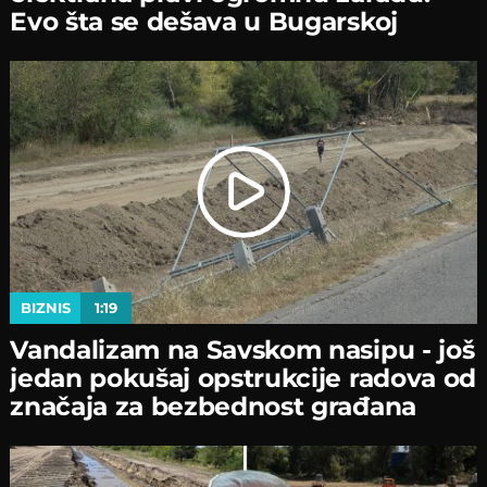
Evo šta se dešava u Bugarskoj
BIZNIS
1:19
Vandalizam na Savskom nasipu - јoš
јedan pokušaј opstrukciјe radova od
značaјa za bezbednost građana