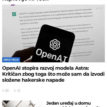
INFO TECH
OpenAI stopira razvoj modela Astra:
Kritičan zbog toga što može sam da izvodi
složene hakerske napade
0
0
Jedan uređaj u domu