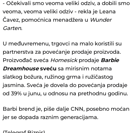
- Očekivali smo veoma veliki odziv, a dobili smo
veoma, veoma veliki odziv - rekla je Leana
Čavez, pomoćnica menadžera u
Wunder
Garten
.
U međuvremenu, trgovci na malo koristili su
partnerstva za povećanje prodaje proizvoda.
Proizvođač sveća
Homesick
prodaje
Barbie
Dreamhouse
sveću
sa mirisnim notama
slatkog božura, ružinog grma i ružičastog
jasmina. Sveća je dovela do povećanja prodaje
od 39% u junu, u odnosu na prethodnu godinu.
Barbi brend je, piše dalje CNN, posebno moćan
jer se dopada raznim generacijama.
(Telegraf Biznis)