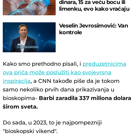
dinara, 15 za veću bocu ili
limenku, evo kako vraćaju
pare
Veselin Jevrosimović: Van
kontrole
Kako smo prethodno pisali, i
preduzetnicima
ova priča može poslužiti kao svojevrsna
inspiracija
, a CNN takođe piše da je tokom
samo nekoliko prvih dana prikazivanja u
bioskopima-
Barbi zaradila
337 miliona dolara
širom sveta.
Do sada, u 2023, to je najpompezniji
"bioskopski vikend".