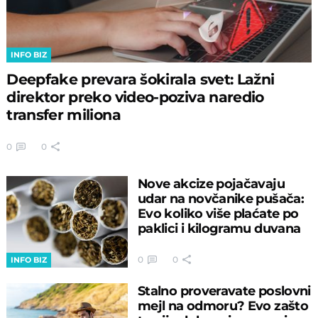
INFO BIZ
Deepfake prevara šokirala svet: Lažni
direktor preko video-poziva naredio
transfer miliona
0
0
Nove akcize pojačavaju
udar na novčanike pušača:
Evo koliko više plaćate po
paklici i kilogramu duvana
0
0
INFO BIZ
Stalno proveravate poslovni
mejl na odmoru? Evo zašto