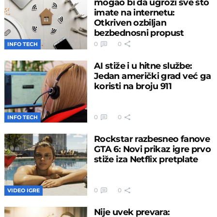
mogao bi da ugrozi sve što
imate na internetu:
Otkriven ozbiljan
bezbednosni propust
0
0
INFO TECH
AI stiže i u hitne službe:
Jedan američki grad već ga
koristi na broju 911
0
0
INFO TECH
Rockstar razbesneo fanove
GTA 6: Novi prikaz igre prvo
stiže iza Netflix pretplate
0
0
VIDEO IGRE
Nije uvek prevara: