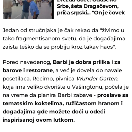
Srbe, šeta Dragačevom,
priča srpski... "On je čovek
legenda"
Jedan od stručnjaka je čak rekao da "živimo u
tako fragmentisanom svetu, da je događajima
zaista teško da se probiju kroz takav haos".
Pored navedenog,
Barbi je dobra prilika i za
barove i restorane
, a već je dovela do navale
posetilaca. Recimo, pivnica
Wunder Garten
,
koja ima veliko dvorište u Vašingtonu, počela je
na vreme da planira Barbi zabave -
proslave sa
tematskim koktelima, ružičastom hranom i
događajima gde možete doći u odeći
inspirisanoj ovom lutkom.