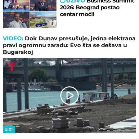
UŽIVO
Business Summit
2026: Beograd postao
centar moći!
VIDEO:
Dok Dunav presušuje, jedna elektrana
pravi ogromnu zaradu: Evo šta se dešava u
Bugarskoj
Play
Video
5:01