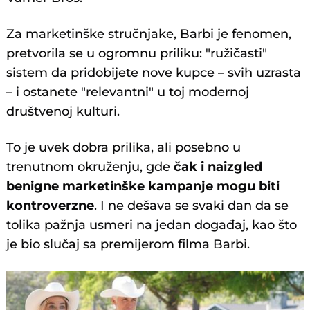
Za marketinške stručnjake, Barbi je fenomen,
pretvorila se u ogromnu priliku: "ružičasti"
sistem da pridobijete nove kupce – svih uzrasta
– i ostanete "relevantni" u toj modernoj
društvenoj kulturi.
To je uvek dobra prilika, ali posebno u
trenutnom okruženju, gde
čak i naizgled
benigne marketinške kampanje mogu biti
kontroverzne
. I ne dešava se svaki dan da se
tolika pažnja usmeri na jedan događaj, kao što
je bio slučaj sa premijerom filma Barbi.