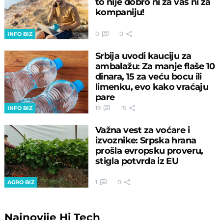
to nije dobro ni za vas ni za
kompaniju!
0
0
INFO BIZ
Srbija uvodi kauciju za
ambalažu: Za manje flaše 10
dinara, 15 za veću bocu ili
limenku, evo kako vraćaju
pare
19
15
INFO BIZ
Važna vest za voćare i
izvoznike: Srpska hrana
prošla evropsku proveru,
stigla potvrda iz EU
1
0
AGRO BIZ
Najnovije
Hi Tech