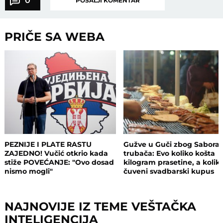
0
POŠALJI KOMENTAR
PRIČE SA WEBA
PEZNIJE I PLATE RASTU
Gužve u Guči zbog Sabora
ZAJEDNO! Vučić otkrio kada
trubača: Evo koliko košta
stiže POVEĆANJE: "Ovo dosad
kilogram prasetine, a kolik
nismo mogli"
čuveni svadbarski kupus
NAJNOVIJE IZ TEME VEŠTAČKA
INTELIGENCIJA