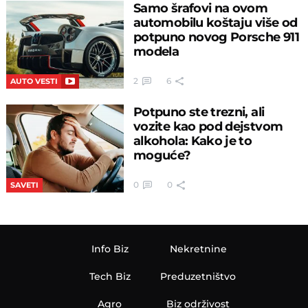
Samo šrafovi na ovom
automobilu koštaju više od
potpuno novog Porsche 911
modela
2
6
AUTO VESTI
Potpuno ste trezni, ali
vozite kao pod dejstvom
alkohola: Kako je to
moguće?
0
0
SAVETI
Info Biz
Nekretnine
Tech Biz
Preduzetništvo
Agro
Biz održivost