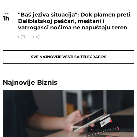
"Baš jeziva situacija": Dok plamen preti
pre
1
h
Deliblatskoj peščari, meštani i
vatrogasci noćima ne napuštaju teren
0
0
SVE NAJNOVIJE VESTI SA TELEGRAF.RS
Najnovije
Biznis