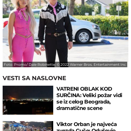
Foto: Promo/ Dale Robinette; © 2022 Warner Bros. Entertainment Inc
VESTI SA NASLOVNE
VATRENI OBLAK KOD
SURČINA: Veliki požar vidi
se iz celog Beograda,
dramatične scene
uznemirile prestonicu
Viktor Orban je najveća
zvezda Guče: Oduševio