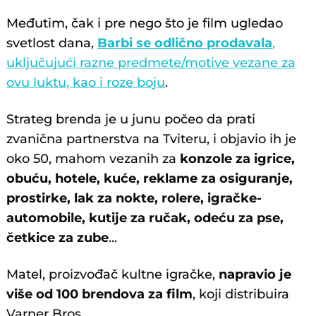
Međutim, čak i pre nego što je film ugledao
svetlost dana,
Barbi se odlično prodavala
,
uključujući razne predmete/motive vezane za
ovu luktu, kao i roze boju
.
Strateg brenda je u junu počeo da prati
zvanična partnerstva na Tviteru, i objavio ih je
oko 50, mahom vezanih za
konzole za igrice,
obuću, hotele, kuće, reklame za osiguranje,
prostirke, lak za nokte, rolere, igračke-
automobile, kutije za ručak, odeću za pse,
četkice za zube
...
Matel, proizvođač kultne igračke,
napravio je
više od 100 brendova za film
, koji distribuira
Varner Bros.