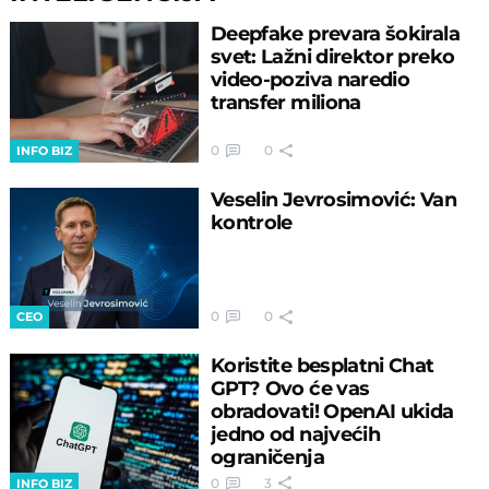
Deepfake prevara šokirala
svet: Lažni direktor preko
video-poziva naredio
transfer miliona
0
0
INFO BIZ
Veselin Jevrosimović: Van
kontrole
0
0
CEO
Koristite besplatni Chat
GPT? Ovo će vas
obradovati! OpenAI ukida
jedno od najvećih
ograničenja
0
3
INFO BIZ