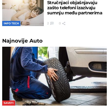
Stručnjaci objašnjavaju
zašto telefoni izazivaju
sumnju među partnerima
2
0
INFO TECH
Najnovije
Auto
SAVETI