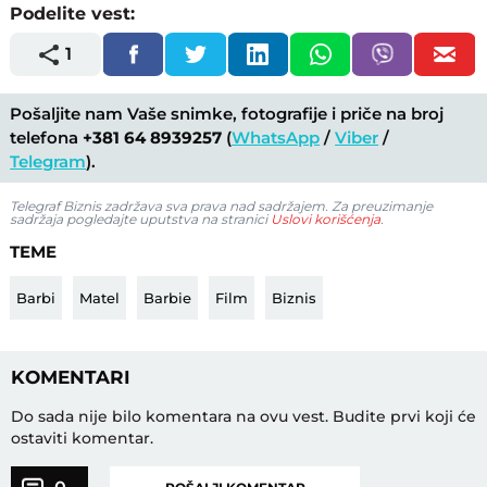
Podelite vest:
1
Pošaljite nam Vaše snimke, fotografije i priče na broj
telefona
+381 64 8939257
(
WhatsApp
/
Viber
/
Telegram
).
Telegraf Biznis zadržava sva prava nad sadržajem. Za preuzimanje
sadržaja pogledajte uputstva na stranici
Uslovi korišćenja
.
TEME
Barbi
Matel
Barbie
Film
Biznis
KOMENTARI
Do sada nije bilo komentara na ovu vest.
Budite prvi koji će
ostaviti komentar.