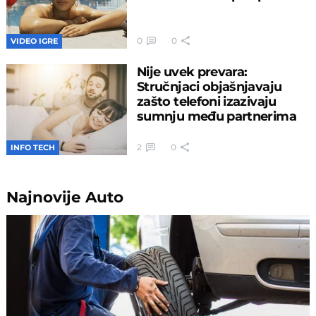
0
0
VIDEO IGRE
Nije uvek prevara:
Stručnjaci objašnjavaju
zašto telefoni izazivaju
sumnju među partnerima
2
0
INFO TECH
Najnovije
Auto