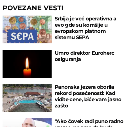
POVEZANE VESTI
Srbija je već operativna a
evo gde su komšije u
evropskom platnom
sistemu SEPA
Umro direktor Euroherc
osiguranja
Panonska jezera oborila
rekord posećenosti: Kad
vidite cene, biće vam jasno
zašto
"Ako čovek radi puno radno