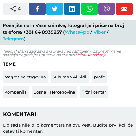
4
Pošaljite nam Vaše snimke, fotografije i priče na broj
telefona
+381 64 8939257
(
WhatsApp
/
Viber
/
Telegram
).
Telegraf Biznis zadržava sva prava nad sadržajem. Za preuzimanje
sadržaja pogledajte uputstva na stranici
Uslovi korišćenja
.
TEME
Magros Veletrgovina
Sulaiman Al Šidij
profit
Kompanija
Bosna i Hercegovina
Tržni centar
KOMENTARI
Do sada nije bilo komentara na ovu vest.
Budite prvi koji će
ostaviti komentar.