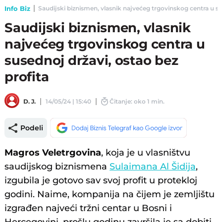
Info Biz
Saudijski biznismen, vlasnik najvećeg trgovinskog centra u sus
Saudijski biznismen, vlasnik
najvećeg trgovinskog centra u
susednoj državi, ostao bez
profita
D. J.
14/05/24 | 15:40
Čitanje: oko 1 min.
Podeli
Magros Veletrgovina
, koja je u vlasništvu
saudijskog biznismena
Sulaimana Al Šidija
,
izgubila je gotovo sav svoj profit u protekloj
godini. Naime, kompanija na čijem je zemljištu
izgrađen najveći tržni centar u Bosni i