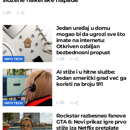
0
0
Jedan uređaj u domu
mogao bi da ugrozi sve što
imate na internetu:
Otkriven ozbiljan
bezbednosni propust
0
0
INFO TECH
AI stiže i u hitne službe:
Jedan američki grad već ga
koristi na broju 911
0
0
INFO TECH
Rockstar razbesneo fanove
GTA 6: Novi prikaz igre prvo
stiže iza Netflix pretplate