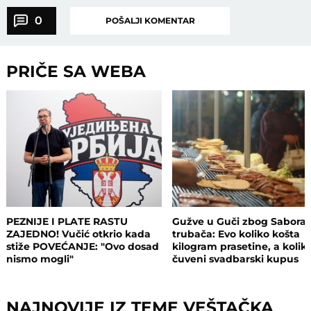
0
POŠALJI KOMENTAR
PRIČE SA WEBA
PEZNIJE I PLATE RASTU
Gužve u Guči zbog Sabora
ZAJEDNO! Vučić otkrio kada
trubača: Evo koliko košta
stiže POVEĆANJE: "Ovo dosad
kilogram prasetine, a kolik
nismo mogli"
čuveni svadbarski kupus
NAJNOVIJE IZ TEME VEŠTAČKA