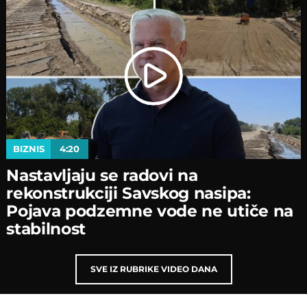
BIZNIS
4:20
Nastavljaјu se radovi na
rekonstrukciјi Savskog nasipa:
Poјava podzemne vode ne utiče na
stabilnost
SVE IZ RUBRIKE VIDEO DANA