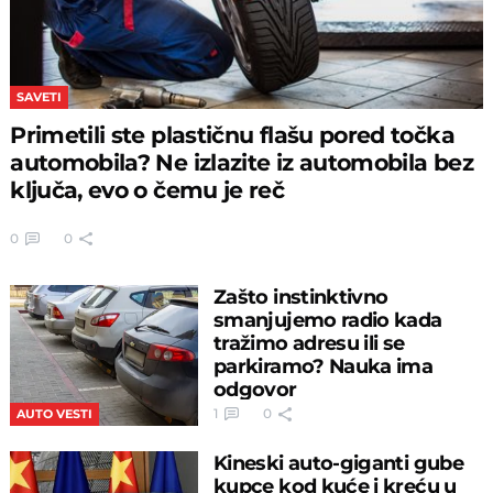
SAVETI
Primetili ste plastičnu flašu pored točka
automobila? Ne izlazite iz automobila bez
ključa, evo o čemu je reč
0
0
Zašto instinktivno
smanjujemo radio kada
tražimo adresu ili se
parkiramo? Nauka ima
odgovor
1
0
AUTO VESTI
Kineski auto-giganti gube
kupce kod kuće i kreću u