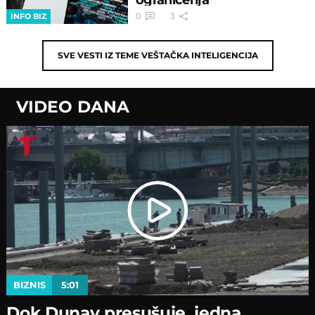
0
3
INFO BIZ
SVE VESTI IZ TEME
VEŠTAČKA INTELIGENCIJA
VIDEO DANA
BIZNIS
5:01
Dok Dunav presušuje, jedna