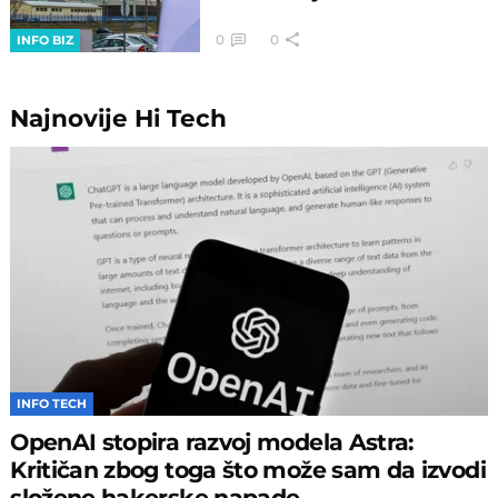
0
0
INFO BIZ
Najnovije
Hi Tech
INFO TECH
OpenAI stopira razvoj modela Astra:
Kritičan zbog toga što može sam da izvodi
složene hakerske napade