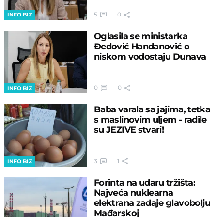
5
0
INFO BIZ
Oglasila se ministarka
Đedović Handanović o
niskom vodostaju Dunava
0
0
INFO BIZ
Baba varala sa jajima, tetka
s maslinovim uljem - radile
su JEZIVE stvari!
3
1
INFO BIZ
Forinta na udaru tržišta:
Najveća nuklearna
elektrana zadaje glavobolju
Mađarskoj