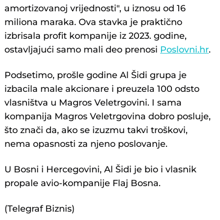
amortizovanoj vrijednosti", u iznosu od 16
miliona maraka. Ova stavka je praktično
izbrisala profit kompanije iz 2023. godine,
ostavljajući samo mali deo prenosi
Poslovni.hr
.
Podsetimo, prošle godine Al Šidi grupa je
izbacila male akcionare i preuzela 100 odsto
vlasništva u Magros Veletrgovini. I sama
kompanija Magros Veletrgovina dobro posluje,
što znači da, ako se izuzmu takvi troškovi,
nema opasnosti za njeno poslovanje.
U Bosni i Hercegovini, Al Šidi je bio i vlasnik
propale avio-kompanije Flaj Bosna.
(Telegraf Biznis)