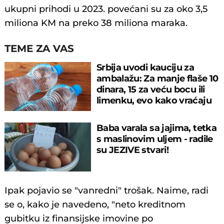
ukupni prihodi u 2023. povećani su za oko 3,5
miliona KM na preko 38 miliona maraka.
TEME ZA VAS
Srbija uvodi kauciju za
ambalažu: Za manje flaše 10
dinara, 15 za veću bocu ili
limenku, evo kako vraćaju
pare
Baba varala sa jajima, tetka
s maslinovim uljem - radile
su JEZIVE stvari!
Ipak pojavio se "vanredni" trošak. Naime, radi
se o, kako je navedeno, "neto kreditnom
gubitku iz finansijske imovine po