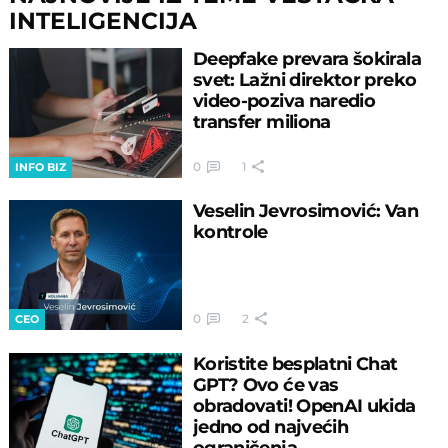
INTELIGENCIJA
Deepfake prevara šokirala
svet: Lažni direktor preko
video-poziva naredio
transfer miliona
0
1
INFO BIZ
Veselin Jevrosimović: Van
kontrole
0
2
CEO
Koristite besplatni Chat
GPT? Ovo će vas
obradovati! OpenAI ukida
jedno od najvećih
ograničenja