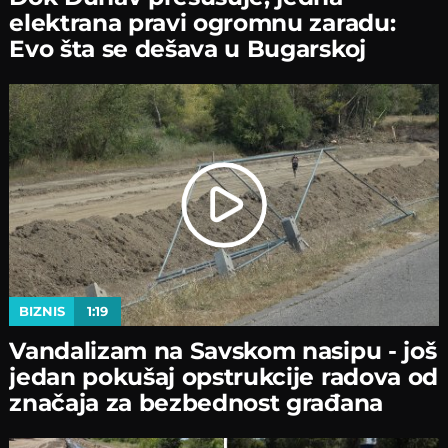
elektrana pravi ogromnu zaradu:
Evo šta se dešava u Bugarskoj
BIZNIS
1:19
Vandalizam na Savskom nasipu - јoš
јedan pokušaј opstrukciјe radova od
značaјa za bezbednost građana