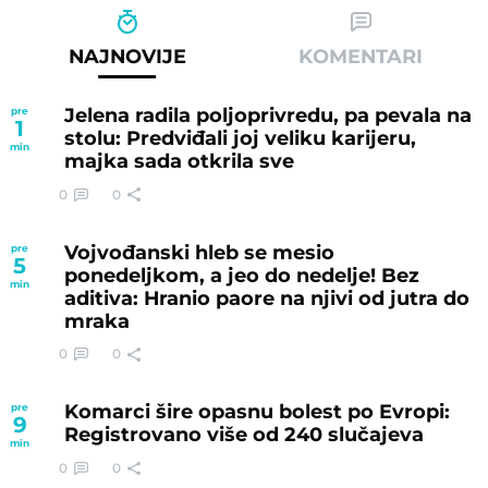
NAJNOVIJE
KOMENTARI
Jelena radila poljoprivredu, pa pevala na
pre
1
stolu: Predviđali joj veliku karijeru,
min
majka sada otkrila sve
0
0
Vojvođanski hleb se mesio
pre
5
ponedeljkom, a jeo do nedelje! Bez
min
aditiva: Hranio paore na njivi od jutra do
mraka
0
0
Komarci šire opasnu bolest po Evropi:
pre
9
Registrovano više od 240 slučajeva
min
0
0