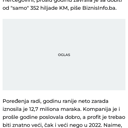
Hercegovini, prošlu godinu završila je sa dobiti
od "samo" 352 hiljade KM, piše BiznisInfo.ba.
Poređenja radi, godinu ranije neto zarada
iznosila je 12,7 miliona maraka. Kompanija je i
prošle godine poslovala dobro, a profit je trebao
biti znatno veći, čak i veći nego u 2022. Naime,