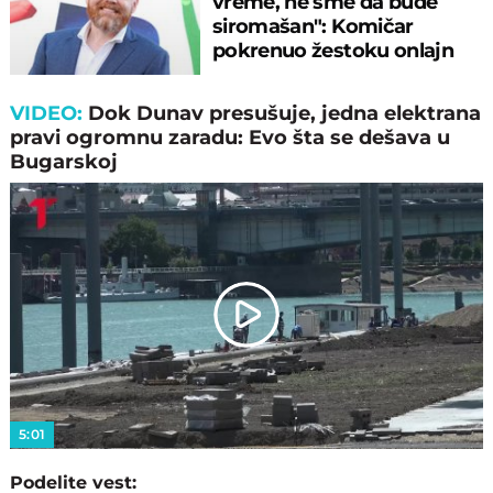
vreme, ne sme da bude
siromašan": Komičar
pokrenuo žestoku onlajn
raspravu!
VIDEO:
Dok Dunav presušuje, jedna elektrana
pravi ogromnu zaradu: Evo šta se dešava u
Bugarskoj
Play
Video
5:01
Podelite vest: