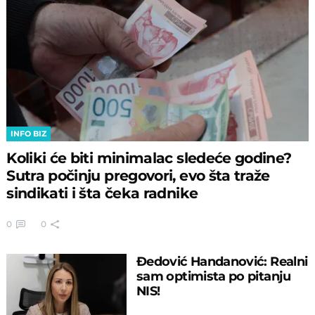
INFO BIZ
Koliki će biti minimalac sledeće godine?
Sutra počinju pregovori, evo šta traže
sindikati i šta čeka radnike
0
0
Đedović Handanović: Realni
sam optimista po pitanju
NIS!