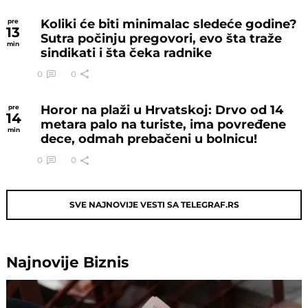
Koliki će biti minimalac sledeće godine?
pre
13
Sutra počinju pregovori, evo šta traže
min
sindikati i šta čeka radnike
0
0
Horor na plaži u Hrvatskoj: Drvo od 14
pre
14
metara palo na turiste, ima povređene
min
dece, odmah prebačeni u bolnicu!
0
0
SVE NAJNOVIJE VESTI SA TELEGRAF.RS
Najnovije
Biznis