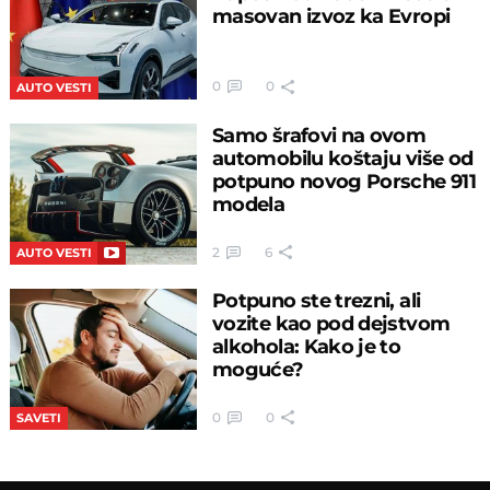
masovan izvoz ka Evropi
0
0
AUTO VESTI
Samo šrafovi na ovom
automobilu koštaju više od
potpuno novog Porsche 911
modela
2
6
AUTO VESTI
Potpuno ste trezni, ali
vozite kao pod dejstvom
alkohola: Kako je to
moguće?
0
0
SAVETI