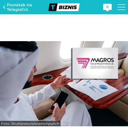
Povratak na
0
Telegraf.rs
Foto: Shutterstock/oneinchpunch