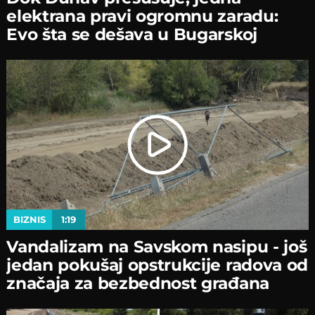
elektrana pravi ogromnu zaradu:
Evo šta se dešava u Bugarskoj
BIZNIS
1:19
Vandalizam na Savskom nasipu - јoš
јedan pokušaј opstrukciјe radova od
značaјa za bezbednost građana