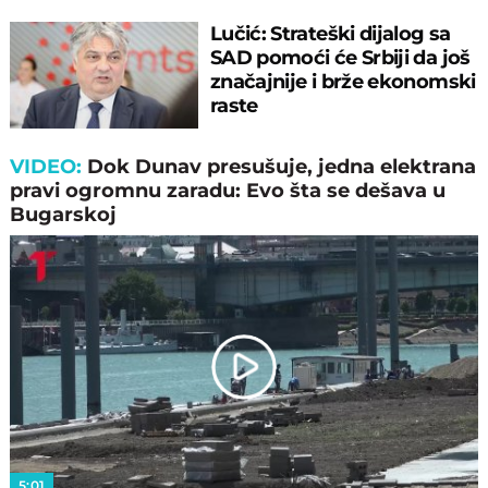
Lučić: Strateški dijalog sa
SAD pomoći će Srbiji da još
značajnije i brže ekonomski
raste
VIDEO:
Dok Dunav presušuje, jedna elektrana
pravi ogromnu zaradu: Evo šta se dešava u
Bugarskoj
Play
Video
5:01