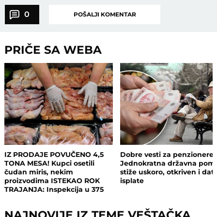
0
POŠALJI KOMENTAR
PRIČE SA WEBA
IZ PRODAJE POVUČENO 4,5
Dobre vesti za penzionere:
TONA MESA! Kupci osetili
Jednokratna državna pom
čudan miris, nekim
stiže uskoro, otkriven i da
proizvodima ISTEKAO ROK
isplate
TRAJANJA: Inspekcija u 375
objekata, pljušte zabrane i
kazne
NAJNOVIJE IZ TEME VEŠTAČKA