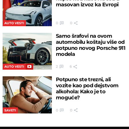
masovan izvoz ka Evropi
0
0
AUTO VESTI
Samo šrafovi na ovom
automobilu koštaju više od
potpuno novog Porsche 911
modela
2
6
AUTO VESTI
Potpuno ste trezni, ali
vozite kao pod dejstvom
alkohola: Kako je to
moguće?
0
0
SAVETI