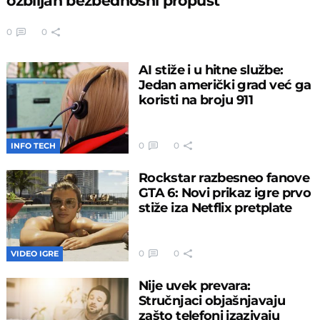
ozbiljan bezbednosni propust
0
0
AI stiže i u hitne službe:
Jedan američki grad već ga
koristi na broju 911
0
0
INFO TECH
Rockstar razbesneo fanove
GTA 6: Novi prikaz igre prvo
stiže iza Netflix pretplate
0
0
VIDEO IGRE
Nije uvek prevara:
Stručnjaci objašnjavaju
zašto telefoni izazivaju