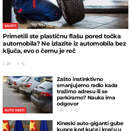
SAVETI
Primetili ste plastičnu flašu pored točka
automobila? Ne izlazite iz automobila bez
ključa, evo o čemu je reč
0
0
Zašto instinktivno
smanjujemo radio kada
tražimo adresu ili se
parkiramo? Nauka ima
odgovor
1
0
AUTO VESTI
Kineski auto-giganti gube
kupce kod kuće i kreću u