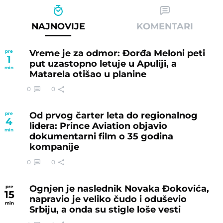
NAJNOVIJE
KOMENTARI
Vreme je za odmor: Đorđa Meloni peti
pre
1
put uzastopno letuje u Apuliji, a
min
Matarela otišao u planine
0
0
Od prvog čarter leta do regionalnog
pre
4
lidera: Prince Aviation objavio
min
dokumentarni film o 35 godina
kompanije
0
0
Ognjen je naslednik Novaka Đokovića,
pre
15
napravio je veliko čudo i oduševio
min
Srbiju, a onda su stigle loše vesti