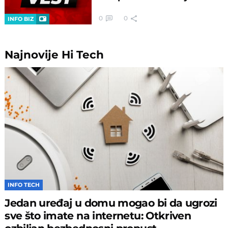
0
0
INFO BIZ
Najnovije
Hi Tech
INFO TECH
Jedan uređaj u domu mogao bi da ugrozi
sve što imate na internetu: Otkriven