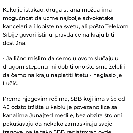
Kako je istakao, druga strana možda ima
mogućnost da uzme najbolje advokatske
kancelarija i lobiste na svetu, ali pošto Telekom
Srbije govori istinu, pravda će na kraju biti
dostižna.
- Ja lično mislim da ćemo u ovom slučaju u
drugom stepenu mi dobiti ono što smo želeli i
da ćemo na kraju naplatiti štetu - naglasio je
Lučić.
Prema njegovim rečima, SBB koji ima više od
40 odsto tržišta u kablu je povezano lice sa
kanalima Junajted medije, bez obzira što oni
pokušavaju da nekako zamaskiraju svoje
tragove, pa je tako SBB registrovan ovde,