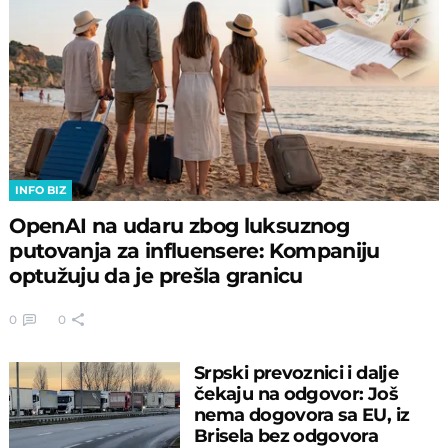
INFO BIZ
OpenAI na udaru zbog luksuznog
putovanja za influensere: Kompaniju
optužuju da je prešla granicu
0
0
Srpski prevoznici i dalje
čekaju na odgovor: Još
nema dogovora sa EU, iz
Brisela bez odgovora