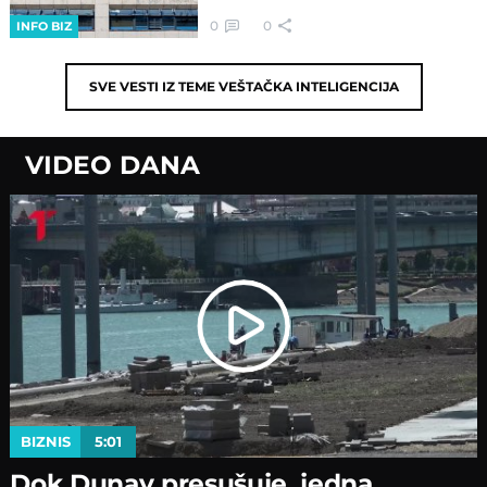
0
0
INFO BIZ
SVE VESTI IZ TEME
VEŠTAČKA INTELIGENCIJA
VIDEO DANA
BIZNIS
5:01
Dok Dunav presušuje, jedna