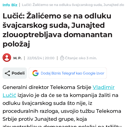
Info Biz
Lučić: Žalićemo se na odluku švajcarskog suda, Junajted zlou
Lučić: Žalićemo se na odluku
švajcarskog suda, Junajted
zlouoptrebljava domanantan
položaj
M. P.
22/05/24 | 20:00
Čitanje: oko 3 min.
Podeli
Generalni direktor Telekoma Srbije
Vladimir
Lučić
izjavio je da će se ta kompanija žaliti na
odluku švajcarskog suda što nije, iz
proceduralnih razloga, usvojio tužbu Telekoma
Srbije protiv Junajted grupe, koja