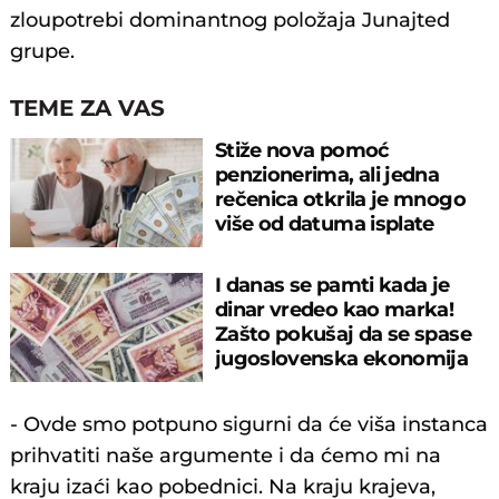
zloupotrebi dominantnog položaja Junajted
grupe.
TEME ZA VAS
Stiže nova pomoć
penzionerima, ali jedna
rečenica otkrila je mnogo
više od datuma isplate
I danas se pamti kada je
dinar vredeo kao marka!
Zašto pokušaj da se spase
jugoslovenska ekonomija
nije uspeo?
- Ovde smo potpuno sigurni da će viša instanca
prihvatiti naše argumente i da ćemo mi na
kraju izaći kao pobednici. Na kraju krajeva,