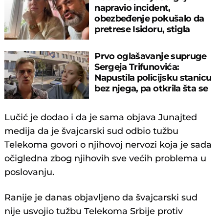
napravio incident,
obezbeđenje pokušalo da
pretrese Isidoru, stigla
policija
Prvo oglašavanje supruge
Sergeja Trifunovića:
Napustila policijsku stanicu
bez njega, pa otkrila šta se
dešava
Lučić je dodao i da je sama objava Junajted
medija da je švajcarski sud odbio tužbu
Telekoma govori o njihovoj nervozi koja je sada
očigledna zbog njihovih sve većih problema u
poslovanju.
Ranije je danas objavljeno da švajcarski sud
nije usvojio tužbu Telekoma Srbije protiv