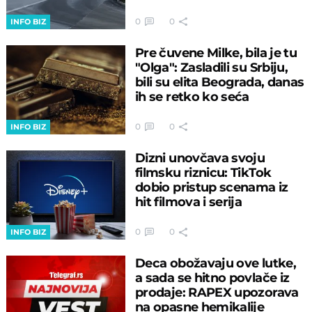
0
0
INFO BIZ
Pre čuvene Milke, bila je tu
"Olga": Zasladili su Srbiju,
bili su elita Beograda, danas
ih se retko ko seća
0
0
INFO BIZ
Dizni unovčava svoju
filmsku riznicu: TikTok
dobio pristup scenama iz
hit filmova i serija
0
0
INFO BIZ
Deca obožavaju ove lutke,
a sada se hitno povlače iz
prodaje: RAPEX upozorava
na opasne hemikalije