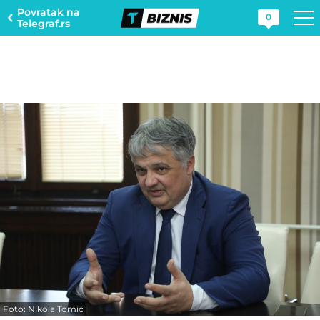
Povratak na
0
Telegraf.rs
Foto: Nikola Tomić