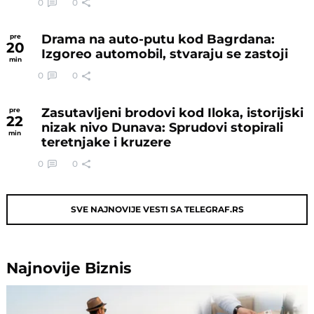
0
0
Drama na auto-putu kod Bagrdana:
pre
20
Izgoreo automobil, stvaraju se zastoji
min
0
0
Zasutavljeni brodovi kod Iloka, istorijski
pre
22
nizak nivo Dunava: Sprudovi stopirali
min
teretnjake i kruzere
0
0
SVE NAJNOVIJE VESTI SA TELEGRAF.RS
Najnovije
Biznis