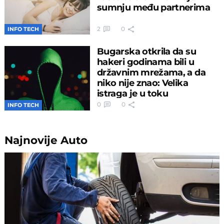
sumnju među partnerima
2
0
INFO TECH
Bugarska otkrila da su
hakeri godinama bili u
državnim mrežama, a da
niko nije znao: Velika
istraga je u toku
0
0
INFO TECH
Najnovije
Auto