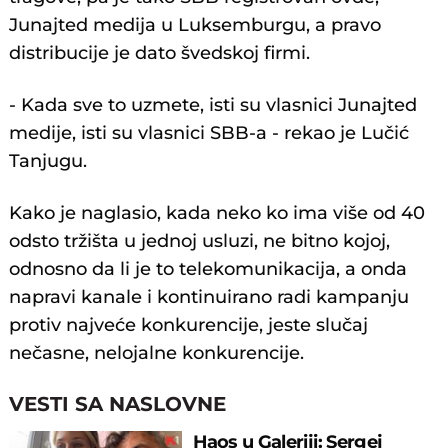
Junajted medija u Luksemburgu, a pravo
distribucije je dato švedskoj firmi.
- Kada sve to uzmete, isti su vlasnici Junajted
medije, isti su vlasnici SBB-a - rekao je Lučić
Tanjugu.
Kako je naglasio, kada neko ko ima više od 40
odsto tržišta u jednoj usluzi, ne bitno kojoj,
odnosno da li je to telekomunikacija, a onda
napravi kanale i kontinuirano radi kampanju
protiv najveće konkurencije, jeste slučaj
nečasne, nelojalne konkurencije.
VESTI SA NASLOVNE
Haos u Galeriji: Sergej