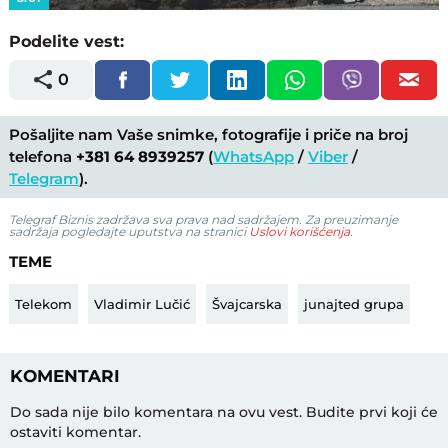
Podelite vest:
0
Pošaljite nam Vaše snimke, fotografije i priče na broj
telefona
+381 64 8939257
(
WhatsApp
/
Viber
/
Telegram
).
Telegraf Biznis zadržava sva prava nad sadržajem. Za preuzimanje
sadržaja pogledajte uputstva na stranici
Uslovi korišćenja
.
TEME
Telekom
Vladimir Lučić
Švajcarska
junajted grupa
KOMENTARI
Do sada nije bilo komentara na ovu vest.
Budite prvi koji će
ostaviti komentar.