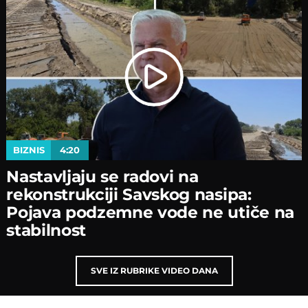
BIZNIS
4:20
Nastavljaјu se radovi na
rekonstrukciјi Savskog nasipa:
Poјava podzemne vode ne utiče na
stabilnost
SVE IZ RUBRIKE VIDEO DANA