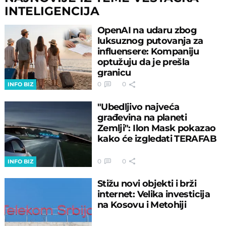
INTELIGENCIJA
OpenAI na udaru zbog
luksuznog putovanja za
influensere: Kompaniju
optužuju da je prešla
granicu
0
0
INFO BIZ
"Ubedljivo najveća
građevina na planeti
Zemlji": Ilon Mask pokazao
kako će izgledati TERAFAB
0
0
INFO BIZ
Stižu novi objekti i brži
internet: Velika investicija
na Kosovu i Metohiji