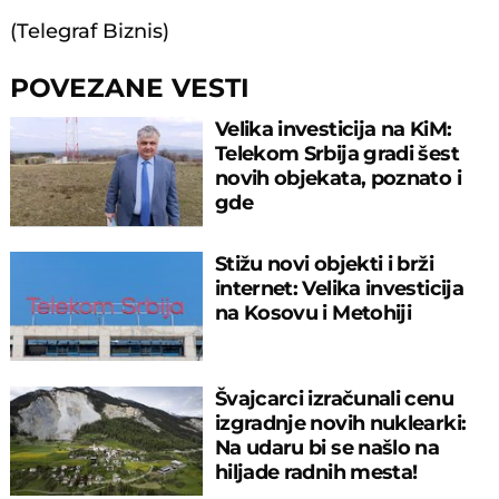
(Telegraf Biznis)
POVEZANE VESTI
Velika investicija na KiM:
Telekom Srbija gradi šest
novih objekata, poznato i
gde
Stižu novi objekti i brži
internet: Velika investicija
na Kosovu i Metohiji
Švajcarci izračunali cenu
izgradnje novih nuklearki:
Na udaru bi se našlo na
hiljade radnih mesta!