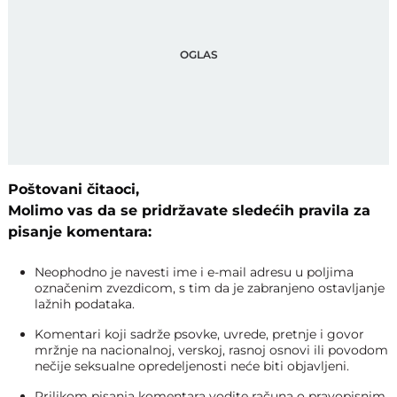
Poštovani čitaoci,
Molimo vas da se pridržavate sledećih pravila za
pisanje komentara:
Neophodno je navesti ime i e-mail adresu u poljima
označenim zvezdicom, s tim da je zabranjeno ostavljanje
lažnih podataka.
Komentari koji sadrže psovke, uvrede, pretnje i govor
mržnje na nacionalnoj, verskoj, rasnoj osnovi ili povodom
nečije seksualne opredeljenosti neće biti objavljeni.
Prilikom pisanja komentara vodite računa o pravopisnim