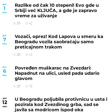
Razlike od čak 10 stepeni! Evo gde u
pre
1
Srbiji već KLJUČA, a gde je zapravo
min
vreme za uživanje
0
0
Vozači, oprez! Kod Lapova u smeru ka
pre
7
Beogradu vozila saobraćaju samo
min
preticajnom trakom
0
0
Povređen muškarac na Zvezdari:
pre
6
Napadnut na ulici, usled pada udario
min
glavom
0
0
U Beogradu poljubila protivnicu u usta i
pre
12
pozirala kod Zvezdinog grba, sad se
min
javila sa modricom ispod oka