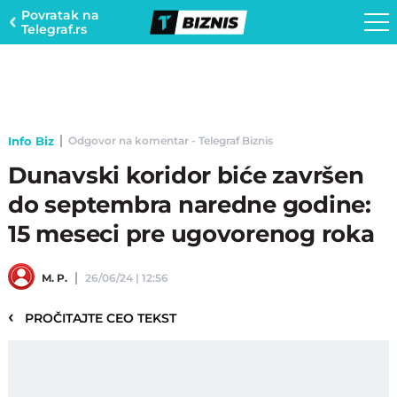
Povratak na
Telegraf.rs
Info Biz
Odgovor na komentar - Telegraf Biznis
Dunavski koridor biće završen
do septembra naredne godine:
15 meseci pre ugovorenog roka
M. P.
26/06/24 | 12:56
‹
PROČITAJTE CEO TEKST