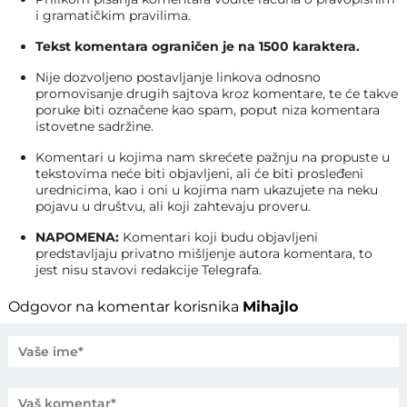
i gramatičkim pravilima.
Tekst komentara ograničen je na 1500 karaktera.
Nije dozvoljeno postavljanje linkova odnosno
promovisanje drugih sajtova kroz komentare, te će takve
poruke biti označene kao spam, poput niza komentara
istovetne sadržine.
Komentari u kojima nam skrećete pažnju na propuste u
tekstovima neće biti objavljeni, ali će biti prosleđeni
urednicima, kao i oni u kojima nam ukazujete na neku
pojavu u društvu, ali koji zahtevaju proveru.
NAPOMENA:
Komentari koji budu objavljeni
predstavljaju privatno mišljenje autora komentara, to
jest nisu stavovi redakcije Telegrafa.
Odgovor na komentar korisnika
Mihajlo