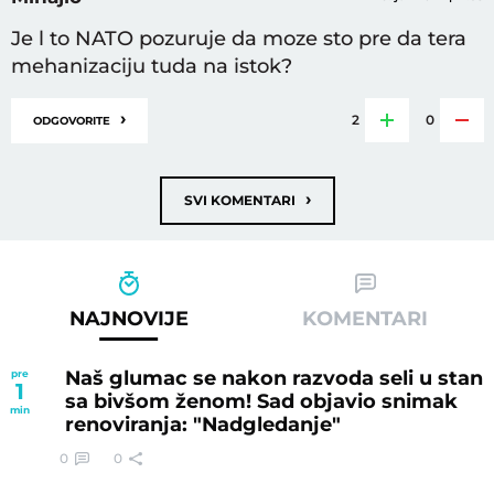
Je l to NATO pozuruje da moze sto pre da tera
mehanizaciju tuda na istok?
›
2
0
ODGOVORITE
›
SVI KOMENTARI
NAJNOVIJE
KOMENTARI
Naš glumac se nakon razvoda seli u stan
pre
1
sa bivšom ženom! Sad objavio snimak
min
renoviranja: "Nadgledanje"
0
0